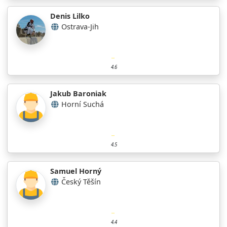
Denis Lilko
Ostrava-Jih
4.6
Jakub Baroniak
Horní Suchá
4.5
Samuel Horný
Český Těšín
4.4