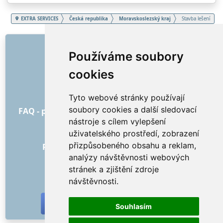
EXTRA SERVICES
Česká republika
Moravskoslezský kraj
Stavba lešení
ODKAZY
Používáme soubory
O nás
cookies
Jak to všechno začalo
Ceník
Tyto webové stránky používají
Všeobecné obchodní podmínky
soubory cookies a další sledovací
FAQ - pro objednatele
FAQ - pro poskytovatele
nástroje s cílem vylepšení
Reklama a marketing
uživatelského prostředí, zobrazení
Blog
přizpůsobeného obsahu a reklam,
Recenze objednávek s hodnocením
analýzy návštěvnosti webových
Kontakt
stránek a zjištění zdroje
SOCIÁLNÍ SÍTĚ
návštěvnosti.
Souhlasím