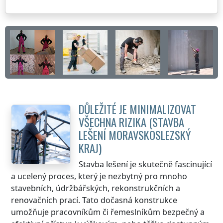
DŮLEŽITÉ JE MINIMALIZOVAT
VŠECHNA RIZIKA (STAVBA
LEŠENÍ
MORAVSKOSLEZSKÝ
KRAJ
)
Stavba lešení je skutečně fascinující
a ucelený proces, který je nezbytný pro mnoho
stavebních, údržbářských, rekonstrukčních a
renovačních prací. Tato dočasná konstrukce
umožňuje pracovníkům či řemeslníkům bezpečný a