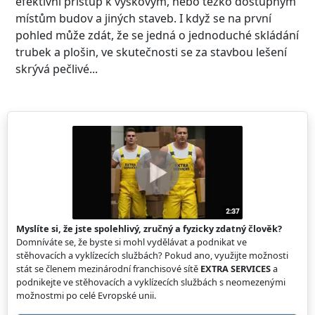
efektivní přístup k výškovým, nebo těžko dostupným
místům budov a jiných staveb. I když se na první
pohled může zdát, že se jedná o jednoduché skládání
trubek a plošin, ve skutečnosti se za stavbou lešení
skrývá pečlivé...
Myslíte si, že jste spolehlivý, zručný a fyzicky zdatný člověk?
Domníváte se, že byste si mohl vydělávat a podnikat ve
stěhovacích a vyklízecích službách? Pokud ano, využijte možnosti
stát se členem mezinárodní franchisové sítě
EXTRA SERVICES
a
podnikejte ve stěhovacích a vyklízecích službách s neomezenými
možnostmi po celé Evropské unii.