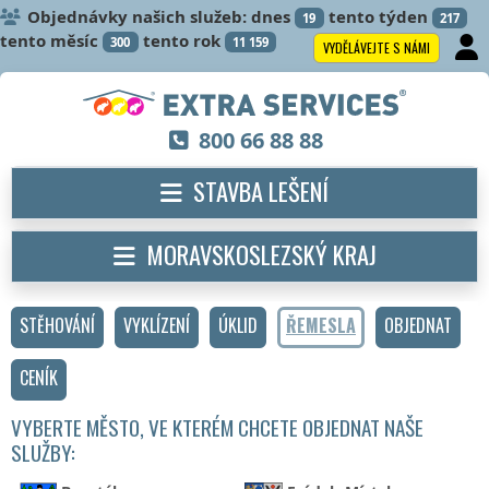
Objednávky našich služeb: dnes
tento týden
19
217
tento měsíc
tento rok
300
11 159
VYDĚLÁVEJTE S NÁMI
800 66 88 88
STAVBA LEŠENÍ
MORAVSKOSLEZSKÝ KRAJ
STĚHOVÁNÍ
VYKLÍZENÍ
ÚKLID
ŘEMESLA
OBJEDNAT
CENÍK
VYBERTE MĚSTO, VE KTERÉM CHCETE OBJEDNAT NAŠE
SLUŽBY: