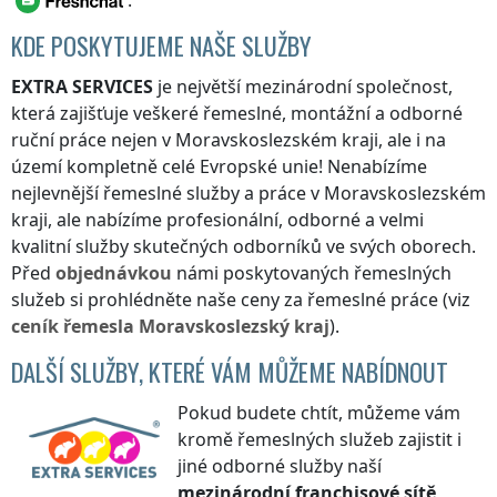
.
KDE POSKYTUJEME NAŠE SLUŽBY
EXTRA SERVICES
je největší mezinárodní společnost,
která zajišťuje veškeré řemeslné, montážní a odborné
ruční práce nejen
v Moravskoslezském kraji
, ale i na
území kompletně celé Evropské unie! Nenabízíme
nejlevnější řemeslné služby a práce
v Moravskoslezském
kraji
, ale nabízíme profesionální, odborné a velmi
kvalitní služby skutečných odborníků ve svých oborech.
Před
objednávkou
námi poskytovaných řemeslných
služeb si prohlédněte naše ceny za řemeslné práce (viz
ceník
řemesla
Moravskoslezský kraj
).
DALŠÍ SLUŽBY, KTERÉ VÁM MŮŽEME NABÍDNOUT
Pokud budete chtít, můžeme vám
kromě řemeslných služeb zajistit i
jiné odborné služby naší
mezinárodní franchisové sítě