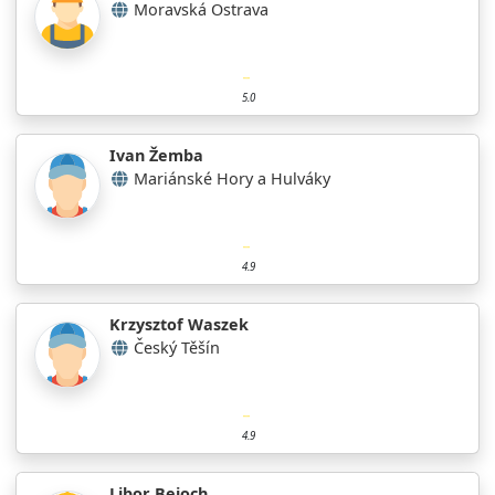
Moravská Ostrava
5.0
Ivan Žemba
Mariánské Hory a Hulváky
4.9
Krzysztof Waszek
Český Těšín
4.9
Libor Bejoch