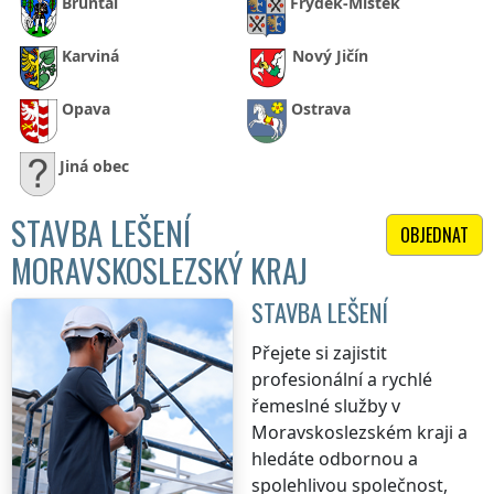
Bruntál
Frýdek-Místek
Karviná
Nový Jičín
Opava
Ostrava
Jiná obec
STAVBA LEŠENÍ
OBJEDNAT
MORAVSKOSLEZSKÝ KRAJ
STAVBA LEŠENÍ
Přejete si zajistit
profesionální a rychlé
řemeslné služby
v
Moravskoslezském kraji
a
hledáte odbornou a
spolehlivou společnost,