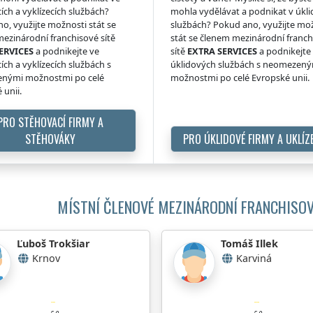
ích a vyklízecích službách?
mohla vydělávat a podnikat v úkl
o, využijte možnosti stát se
službách? Pokud ano, využijte mo
ezinárodní franchisové sítě
stát se členem mezinárodní franc
ERVICES
a podnikejte ve
sítě
EXTRA SERVICES
a podnikejte
ích a vyklízecích službách s
úklidových službách s neomezen
nými možnostmi po celé
možnostmi po celé Evropské unii.
 unii.
PRO STĚHOVACÍ FIRMY A
STĚHOVÁKY
PRO ÚKLIDOVÉ FIRMY A UKLÍZ
MÍSTNÍ ČLENOVÉ MEZINÁRODNÍ FRANCHISOV
Ľuboš Trokšiar
Tomáš Illek
Krnov
Karviná