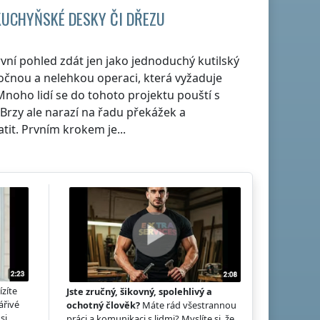
KUCHYŇSKÉ DESKY ČI DŘEZU
ní pohled zdát jen jako jednoduchý kutilský
ročnou a nelehkou operaci, která vyžaduje
 Mnoho lidí se do tohoto projektu pouští s
rzy ale narazí na řadu překážek a
tit. Prvním krokem je...
ízíte
Jste zručný, šikovný, spolehlivý a
ářivé
ochotný člověk?
Máte rád všestrannou
si
práci a komunikaci s lidmi? Myslíte si, že