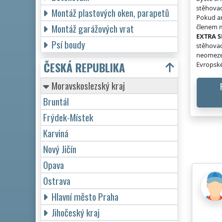
stěhovac
Montáž plastových oken, parapetů
Pokud an
Montáž garážových vrat
členem m
EXTRA S
Psí boudy
stěhovac
neomeze
ČESKÁ REPUBLIKA
Evropské
Moravskoslezský kraj
Bruntál
Frýdek-Místek
Karviná
Nový Jičín
Opava
Ostrava
Hlavní město Praha
Jihočeský kraj