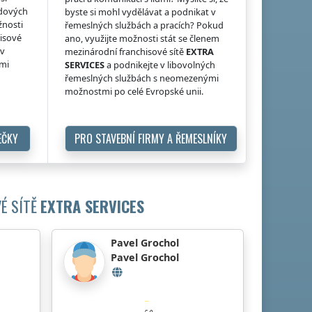
idových
byste si mohl vydělávat a podnikat v
žnosti
řemeslných službách a pracích? Pokud
hisové
ano, využijte možnosti stát se členem
 v
mezinárodní franchisové sítě
EXTRA
ými
SERVICES
a podnikejte v libovolných
řemeslných službách s neomezenými
možnostmi po celé Evropské unii.
EČKY
PRO STAVEBNÍ FIRMY A ŘEMESLNÍKY
É SÍTĚ
EXTRA SERVICES
Pavel Grochol
Pavel Grochol