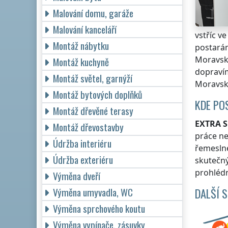
Malování domu, garáže
Malování kanceláří
vstříc v
Montáž nábytku
postarám
Moravsk
Montáž kuchyně
dopravím
Montáž světel, garnýží
Moravsk
Montáž bytových doplňků
KDE PO
Montáž dřevěné terasy
EXTRA S
Montáž dřevostavby
práce n
Údržba interiéru
řemesln
Údržba exteriéru
skutečn
prohlédn
Výměna dveří
DALŠÍ 
Výměna umyvadla, WC
Výměna sprchového koutu
Výměna vypínače, zásuvky