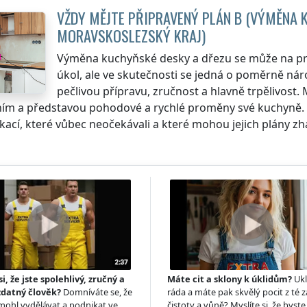
VŽDY MĚJTE PŘIPRAVENÝ PLÁN B (VÝMĚNA 
MORAVSKOSLEZSKÝ KRAJ
)
Výměna kuchyňské desky a dřezu se může na prv
úkol, ale ve skutečnosti se jedná o poměrně ná
pečlivou přípravu, zručnost a hlavně trpělivost.
ím a představou pohodové a rychlé proměny své kuchyně. B
ací, které vůbec neočekávali a které mohou jejich plány zha
si, že jste spolehlivý, zručný a
Máte cit a sklony k úklidům?
Ukl
zdatný člověk?
Domníváte se, že
ráda a máte pak skvělý pocit z té z
 mohl vydělávat a podnikat ve
čistoty a vůně? Myslíte si, že byste 