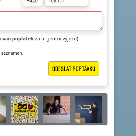
čtován
poplatek
za urgentní výjezd)
i seznámen.