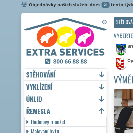
Objednávky našich služeb: dnes
tento týd
20
STĚHOVÁ
VYBERTE
Br
800 66 88 88
Op
STĚHOVÁNÍ
VÝMĚ
VYKLÍZENÍ
ÚKLID
ŘEMESLA
Hodinový manžel
Malování bytu