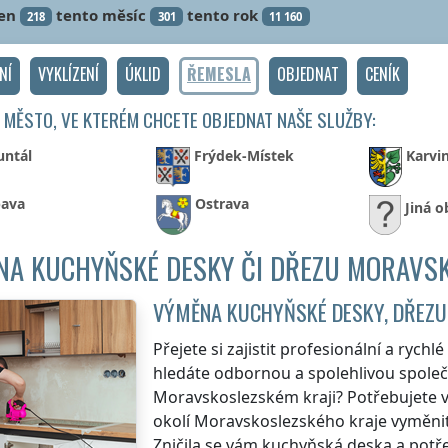
en
tento měsíc
tento rok
218
301
11 160
NÍ
VYKLÍZENÍ
ÚKLID
ŘEMESLA
OBJEDNAT
CENÍK
 MĚSTO, VE KTERÉM CHCETE OBJEDNAT NAŠE SLUŽBY:
untál
Frýdek-Místek
Karvi
ava
Ostrava
Jiná o
NA KUCHYŇSKÉ DESKY ČI DŘEZU MORAVSK
VÝMĚNA KUCHYŇSKÉ DESKY, DŘEZU
Přejete si zajistit profesionální a rych
hledáte odbornou a spolehlivou společn
Moravskoslezském kraji
? Potřebujete 
okolí
Moravskoslezského kraje
vyměnit
Zničila se vám kuchyňská deska a potř