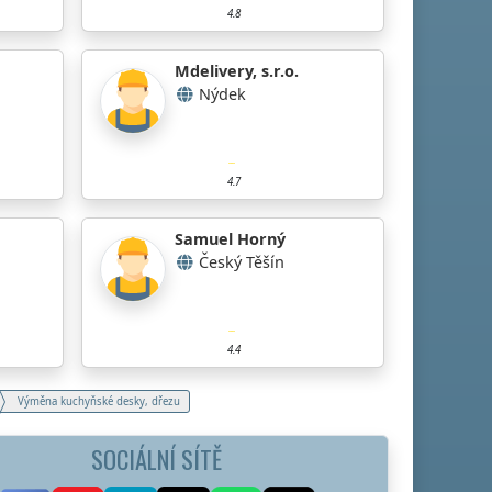
4.8
Mdelivery, s.r.o.
Nýdek
4.7
Samuel Horný
Český Těšín
4.4
Výměna kuchyňské desky, dřezu
SOCIÁLNÍ SÍTĚ