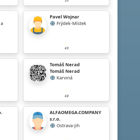
5.0
Pavel Wojnar
 a
Frýdek-Místek
4.9
Tomáš Nerad
Tomáš Nerad
Karviná
4.8
.
ALFAOMEGA.COMPANY
s.r.o.
Ostrava-Jih