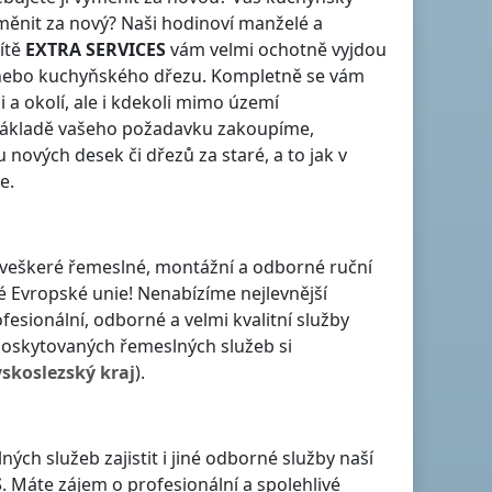
ěnit za nový? Naši hodinoví manželé a
ítě
EXTRA SERVICES
vám velmi ochotně vyjdou
y nebo kuchyňského dřezu. Kompletně se vám
i
a okolí, ale i kdekoli
mimo území
a základě vašeho požadavku zakoupíme,
ových desek či dřezů za staré, a to jak
v
je
.
je veškeré řemeslné, montážní a odborné ruční
lé Evropské unie! Nenabízíme nejlevnější
ofesionální, odborné a velmi kvalitní služby
oskytovaných řemeslných služeb si
skoslezský kraj
).
h služeb zajistit i jiné odborné služby naší
S
. Máte zájem o profesionální a spolehlivé