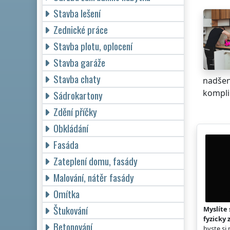
Stavba lešení
Zednické práce
Stavba plotu, oplocení
Stavba garáže
Stavba chaty
nadšen
komplik
Sádrokartony
Zdění příčky
Obkládání
Fasáda
Zateplení domu, fasády
Malování, nátěr fasády
Omítka
Štukování
Myslíte 
fyzicky 
Betonování
byste si