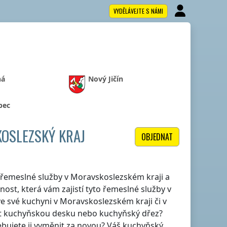
VYDĚLÁVEJTE S NÁMI
ná
Nový Jičín
bec
OSLEZSKÝ KRAJ
OBJEDNAT
lé řemeslné služby
v Moravskoslezském kraji
a
ost, která vám zajistí tyto řemeslné služby
v
ve své kuchyni
v Moravskoslezském kraji
či v
 kuchyňskou desku nebo kuchyňský dřez?
ebujete ji vyměnit za novou? Váš kuchyňský