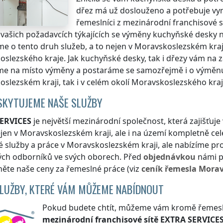
dřez má už doslouženo a potřebuje vym
řemeslníci z mezinárodní franchisové s
e vašich požadavcích týkajících se výměny kuchyňské desk
e o tento druh služeb, a to nejen
v Moravskoslezském kraj
oslezského kraje
. Jak kuchyňské desky, tak i dřezy vám n
e na místo výměny a postaráme se samozřejmě i o výměnu n
oslezském kraji
, tak i v celém okolí
Moravskoslezského kra
SKYTUJEME NAŠE SLUŽBY
ERVICES
je největší mezinárodní společnost, která zajišťu
ejen
v Moravskoslezském kraji
, ale i na území kompletně ce
é služby a práce
v Moravskoslezském kraji
, ale nabízíme pr
ých odborníků ve svých oborech. Před
objednávkou
námi p
ěte naše ceny za řemeslné práce (viz
ceník
řemesla
Morav
SLUŽBY, KTERÉ VÁM MŮŽEME NABÍDNOUT
Pokud budete chtít, můžeme vám kromě řemeslnýc
mezinárodní franchisové sítě
EXTRA SERVICE