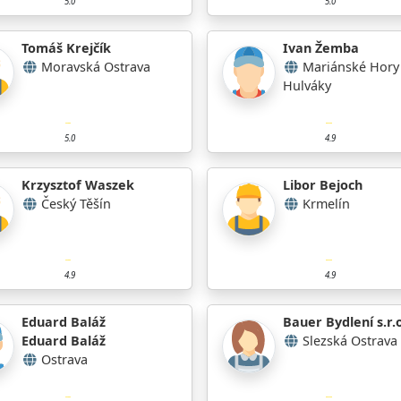
5.0
5.0
Tomáš Krejčík
Ivan Žemba
Moravská Ostrava
Mariánské Hory
Hulváky
5.0
4.9
Krzysztof Waszek
Libor Bejoch
Český Těšín
Krmelín
4.9
4.9
Eduard Baláž
Bauer Bydlení s.r.o
Eduard Baláž
Slezská Ostrava
Ostrava