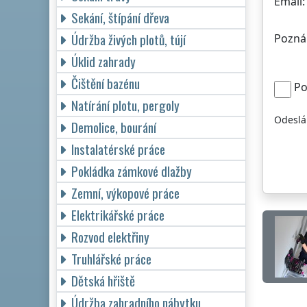
Email:
Sekání, štípání dřeva
Údržba živých plotů, tújí
Pozná
Úklid zahrady
Čištění bazénu
Po
Natírání plotu, pergoly
Odeslá
Demolice, bourání
Instalatérské práce
Pokládka zámkové dlažby
Zemní, výkopové práce
Elektrikářské práce
Rozvod elektřiny
Truhlářské práce
Dětská hřiště
Údržba zahradního nábytku