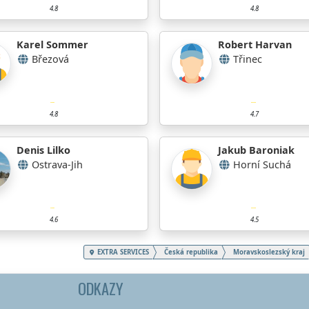
4.8
4.8
Karel Sommer
Robert Harvan
Březová
Třinec
4.8
4.7
Denis Lilko
Jakub Baroniak
Ostrava-Jih
Horní Suchá
4.6
4.5
EXTRA SERVICES
Česká republika
Moravskoslezský kraj
ODKAZY