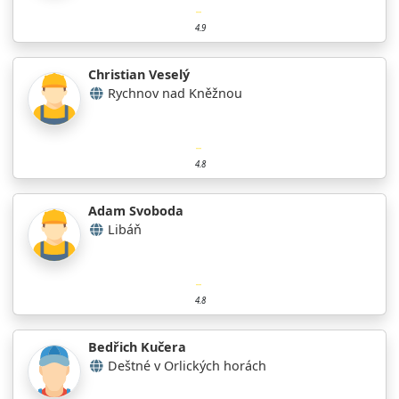
4.9
Christian Veselý
Rychnov nad Kněžnou
4.8
Adam Svoboda
Libáň
4.8
Bedřich Kučera
Deštné v Orlických horách