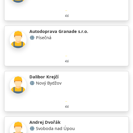
4.6
Autodoprava Granade s.r.o.
Písečná
4.6
Dalibor Krejčí
Nový Bydžov
4.6
Andrej Dvořák
Svoboda nad Úpou