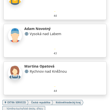
4.6
Adam Novotný
Vysoká nad Labem
4.5
Martina Opatová
Rychnov nad Kněžnou
4.4
EXTRA SERVICES
Česká republika
Královéhradecký kraj
Výměna kuchyňské desky, dřezu