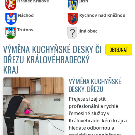
Hradec Králové
Jičín
Náchod
Rychnov nad Kněžnou
Trutnov
Jiná obec
VÝMĚNA KUCHYŇSKÉ DESKY ČI
OBJEDNAT
DŘEZU KRÁLOVÉHRADECKÝ
KRAJ
VÝMĚNA KUCHYŇSKÉ
DESKY, DŘEZU
Přejete si zajistit
profesionální a rychlé
řemeslné služby
v
Královéhradeckém kraji
a
hledáte odbornou a