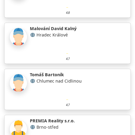
4.8
Malování David Kalný
Hradec Králové
4.7
Tomáš Bartoník
Chlumec nad Cidlinou
4.7
PREMIA Reality s.r.o.
Brno-střed