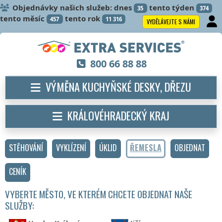
Objednávky našich služeb: dnes
tento týden
35
374
tento měsíc
tento rok
457
11 316
VYDĚLÁVEJTE S NÁMI
800 66 88 88
VÝMĚNA KUCHYŇSKÉ DESKY, DŘEZU
KRÁLOVÉHRADECKÝ KRAJ
STĚHOVÁNÍ
VYKLÍZENÍ
ÚKLID
ŘEMESLA
OBJEDNAT
CENÍK
VYBERTE MĚSTO, VE KTERÉM CHCETE OBJEDNAT NAŠE
SLUŽBY: