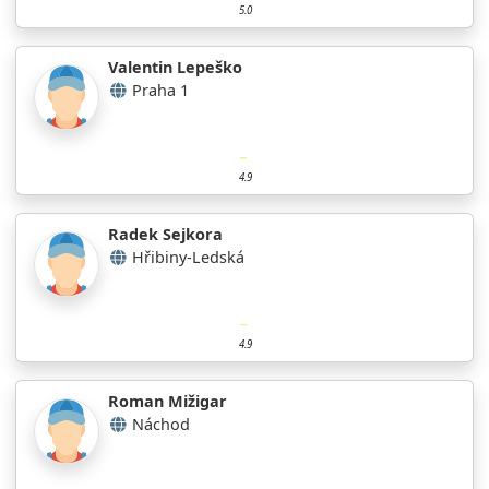
5.0
Valentin Lepeško
Praha 1
4.9
Radek Sejkora
Hřibiny-Ledská
4.9
Roman Mižigar
Náchod