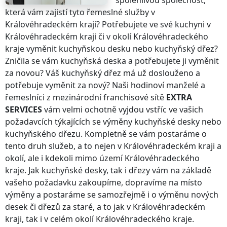
spolehlivou společnost,
která vám zajistí tyto řemeslné služby
v
Královéhradeckém kraji
? Potřebujete ve své kuchyni
v
Královéhradeckém kraji
či v okolí
Královéhradeckého
kraje
vyměnit kuchyňskou desku nebo kuchyňský dřez?
Zničila se vám kuchyňská deska a potřebujete ji vyměnit
za novou? Váš kuchyňský dřez má už doslouženo a
potřebuje vyměnit za nový? Naši hodinoví manželé a
řemeslníci z mezinárodní franchisové sítě
EXTRA
SERVICES
vám velmi ochotně vyjdou vstříc ve vašich
požadavcích týkajících se výměny kuchyňské desky nebo
kuchyňského dřezu. Kompletně se vám postaráme o
tento druh služeb, a to nejen
v Královéhradeckém kraji
a
okolí, ale i kdekoli
mimo území Královéhradeckého
kraje
. Jak kuchyňské desky, tak i dřezy vám na základě
vašeho požadavku zakoupíme, dopravíme na místo
výměny a postaráme se samozřejmě i o výměnu nových
desek či dřezů za staré, a to jak
v Královéhradeckém
kraji
, tak i v celém okolí
Královéhradeckého kraje
.