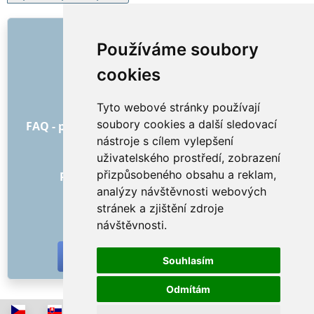
ODKAZY
Používáme soubory
O nás
cookies
Jak to všechno začalo
Ceník
Tyto webové stránky používají
Všeobecné obchodní podmínky
soubory cookies a další sledovací
FAQ - pro objednatele
FAQ - pro poskytovatele
nástroje s cílem vylepšení
Reklama a marketing
uživatelského prostředí, zobrazení
Blog
přizpůsobeného obsahu a reklam,
Recenze objednávek s hodnocením
analýzy návštěvnosti webových
Kontakt
stránek a zjištění zdroje
SOCIÁLNÍ SÍTĚ
návštěvnosti.
Souhlasím
Odmítám