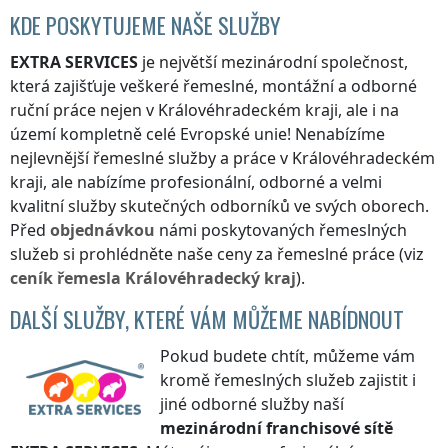
KDE POSKYTUJEME NAŠE SLUŽBY
EXTRA SERVICES
je největší mezinárodní společnost,
která zajišťuje veškeré řemeslné, montážní a odborné
ruční práce nejen
v Královéhradeckém kraji
, ale i na
území kompletně celé Evropské unie! Nenabízíme
nejlevnější řemeslné služby a práce
v Královéhradeckém
kraji
, ale nabízíme profesionální, odborné a velmi
kvalitní služby skutečných odborníků ve svých oborech.
Před
objednávkou
námi poskytovaných řemeslných
služeb si prohlédněte naše ceny za řemeslné práce (viz
ceník
řemesla
Královéhradecký kraj
).
DALŠÍ SLUŽBY, KTERÉ VÁM MŮŽEME NABÍDNOUT
Pokud budete chtít, můžeme vám
kromě řemeslných služeb zajistit i
jiné odborné služby naší
mezinárodní franchisové sítě