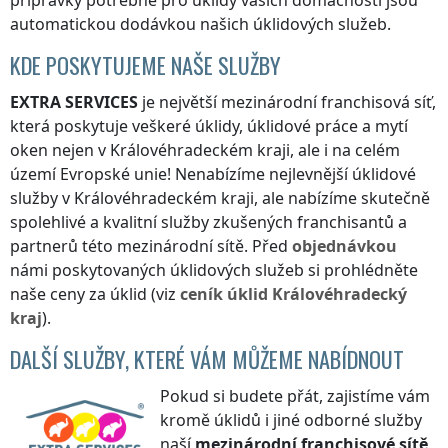
přípravky potřebné pro úklidy vašich domácností jsou
automatickou dodávkou našich úklidových služeb.
KDE POSKYTUJEME NAŠE SLUŽBY
EXTRA SERVICES
je největší mezinárodní franchisová síť,
která poskytuje veškeré úklidy, úklidové práce a mytí
oken nejen
v Královéhradeckém kraji
, ale i na celém
území Evropské unie! Nenabízíme nejlevnější úklidové
služby
v Královéhradeckém kraji
, ale nabízíme skutečně
spolehlivé a kvalitní služby zkušených franchisantů a
partnerů této mezinárodní sítě. Před
objednávkou
námi poskytovaných úklidových služeb si prohlédněte
naše ceny za úklid (viz
ceník
úklid
Královéhradecký
kraj
).
DALŠÍ SLUŽBY, KTERÉ VÁM MŮŽEME NABÍDNOUT
Pokud si budete přát, zajistíme vám
kromě úklidů i jiné odborné služby
naší
mezinárodní franchisové sítě