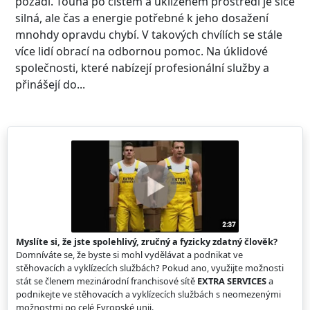
pozadí. Touha po čistém a uklizeném prostředí je sice
silná, ale čas a energie potřebné k jeho dosažení
mnohdy opravdu chybí. V takových chvílích se stále
více lidí obrací na odbornou pomoc. Na úklidové
společnosti, které nabízejí profesionální služby a
přinášejí do...
Myslíte si, že jste spolehlivý, zručný a fyzicky zdatný člověk?
Domníváte se, že byste si mohl vydělávat a podnikat ve
stěhovacích a vyklízecích službách? Pokud ano, využijte možnosti
stát se členem mezinárodní franchisové sítě
EXTRA SERVICES
a
podnikejte ve stěhovacích a vyklízecích službách s neomezenými
možnostmi po celé Evropské unii.