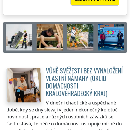
VŮNĚ SVĚŽESTI BEZ VYNALOŽENÍ
VLASTNÍ NÁMAHY (ÚKLID
DOMÁCNOSTI
KRÁLOVÉHRADECKÝ KRAJ
)
V dnešní chaotické a uspěchané
době, kdy se dny slévají v jeden nekonečný kolotoč
povinností, práce a různých osobních závazků se
často stává, že péče o domácnost ustupuje mírně do