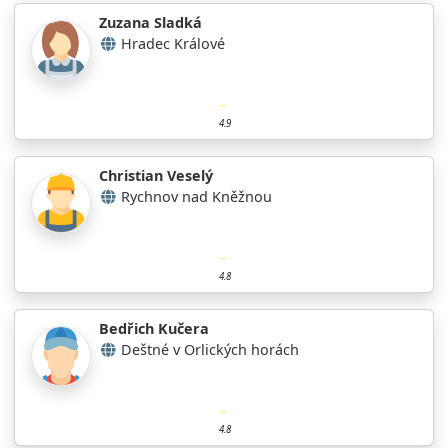
Zuzana Sladká
Hradec Králové
4.9
Christian Veselý
Rychnov nad Kněžnou
4.8
Bedřich Kučera
Deštné v Orlických horách
4.8