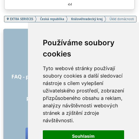
4.4
EXTRA SERVICES
Česká republika
Královéhradecký kraj
Úklid domácnosti
ODKAZY
Používáme soubory
O nás
cookies
Jak to všechno začalo
Ceník
Tyto webové stránky používají
Všeobecné obchodní podmínky
soubory cookies a další sledovací
FAQ - pro objednatele
FAQ - pro poskytovatele
nástroje s cílem vylepšení
Reklama a marketing
uživatelského prostředí, zobrazení
Blog
přizpůsobeného obsahu a reklam,
Recenze objednávek s hodnocením
analýzy návštěvnosti webových
Kontakt
stránek a zjištění zdroje
SOCIÁLNÍ SÍTĚ
návštěvnosti.
Souhlasím