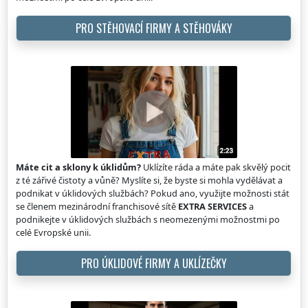
PRO STĚHOVACÍ FIRMY A STĚHOVÁKY
Máte cit a sklony k úklidům?
Uklízíte ráda a máte pak skvělý pocit
z té zářivé čistoty a vůně? Myslíte si, že byste si mohla vydělávat a
podnikat v úklidových službách? Pokud ano, využijte možnosti stát
se členem mezinárodní franchisové sítě
EXTRA SERVICES
a
podnikejte v úklidových službách s neomezenými možnostmi po
celé Evropské unii.
PRO ÚKLIDOVÉ FIRMY A UKLÍZEČKY