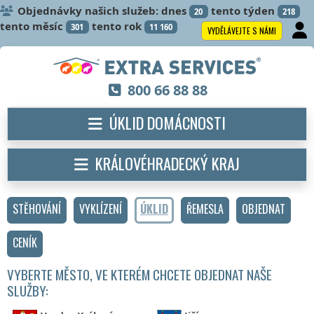
Objednávky našich služeb: dnes
tento týden
20
218
tento měsíc
tento rok
301
11 160
VYDĚLÁVEJTE S NÁMI
800 66 88 88
ÚKLID DOMÁCNOSTI
KRÁLOVÉHRADECKÝ KRAJ
STĚHOVÁNÍ
VYKLÍZENÍ
ÚKLID
ŘEMESLA
OBJEDNAT
CENÍK
VYBERTE MĚSTO, VE KTERÉM CHCETE OBJEDNAT NAŠE
SLUŽBY: