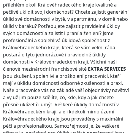
přilehlém okolí
Královéhradeckého kraje
kvalitně a
pečlivě uklidit svoji domácnost? Chcete zajistit generální
úklid své domácnosti v bytě, v apartmánu, v domě nebo
úklid v baráku? Potřebujete zajistit pravidelné úklidy
svých domácností a zajistit i praní a žehlení? Jsme
profesionální a spolehlivá úklidová společnost
z
Královéhradeckého kraje
, která se vám velmi ráda
postará o tyto jednorázové i pravidelné úklidy
domácností
v Královéhradeckém kraji
. Všichni naši
členové mezinárodní franchisové sítě
EXTRA SERVICES
jsou zkušení, spolehliví a proškolení pracovníci, kteří
mají v úklidu domácností odborné zkušenosti a praxi.
Naše pracovnice vás na základě vaší objednávky navštíví
a vy už jim pouze sdělíte, co, kde, kdy a jak chcete
přesně uklízet či umýt. Veškeré úklidy domácností
v
Královéhradeckém kraji
, ale i kdekoli
mimo území
Královéhradeckého kraje
jsou prováděny s maximální
péčí a profesionalitou. Samozřejmostí je, že veškeré