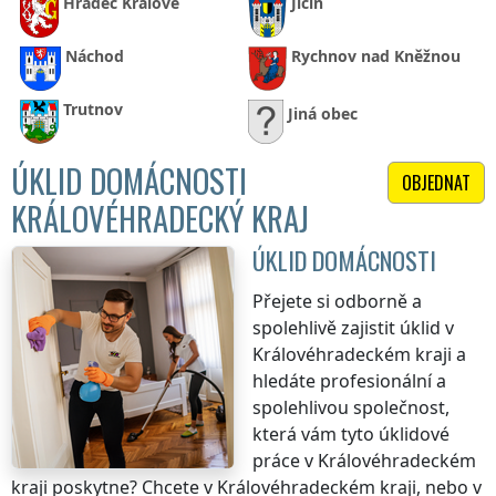
Hradec Králové
Jičín
Náchod
Rychnov nad Kněžnou
Trutnov
Jiná obec
ÚKLID DOMÁCNOSTI
OBJEDNAT
KRÁLOVÉHRADECKÝ KRAJ
ÚKLID DOMÁCNOSTI
Přejete si odborně a
spolehlivě zajistit úklid
v
Královéhradeckém kraji
a
hledáte profesionální a
spolehlivou společnost,
která vám tyto úklidové
práce
v Královéhradeckém
kraji
poskytne? Chcete
v Královéhradeckém kraji
, nebo v