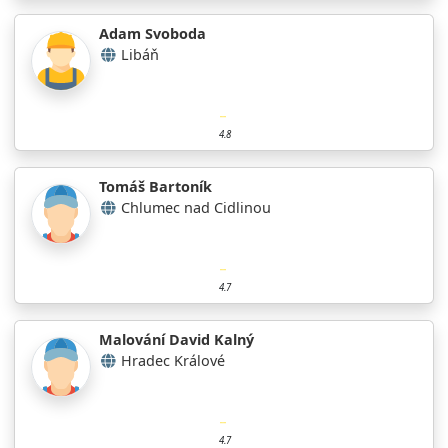
Adam Svoboda
Libáň
4.8
Tomáš Bartoník
Chlumec nad Cidlinou
4.7
Malování David Kalný
Hradec Králové
4.7