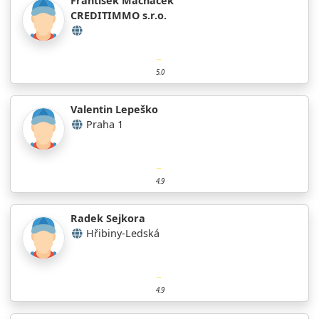
František Macháček
CREDITIMMO s.r.o.
5.0
Valentin Lepeško
Praha 1
4.9
Radek Sejkora
Hřibiny-Ledská
4.9