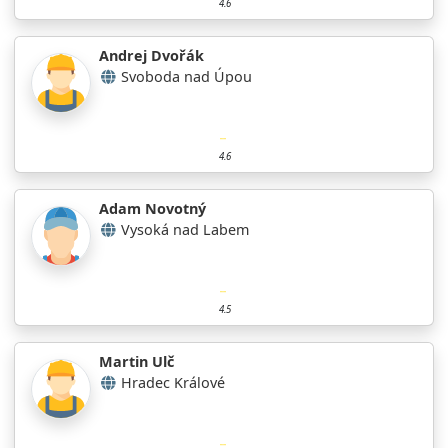
4.6
Andrej Dvořák
Svoboda nad Úpou
4.6
Adam Novotný
Vysoká nad Labem
4.5
Martin Ulč
Hradec Králové