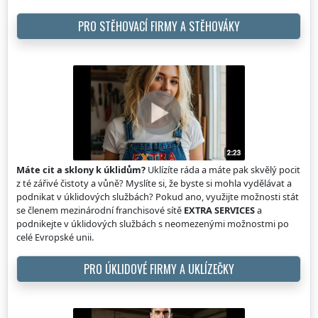
PRO STĚHOVACÍ FIRMY A STĚHOVÁKY
Máte cit a sklony k úklidům?
Uklízíte ráda a máte pak skvělý pocit
z té zářivé čistoty a vůně? Myslíte si, že byste si mohla vydělávat a
podnikat v úklidových službách? Pokud ano, využijte možnosti stát
se členem mezinárodní franchisové sítě
EXTRA SERVICES
a
podnikejte v úklidových službách s neomezenými možnostmi po
celé Evropské unii.
PRO ÚKLIDOVÉ FIRMY A UKLÍZEČKY