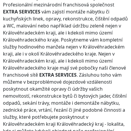
Profesionální mezinárodní franchisová společnost
EXTRA SERVICES
vám zajistí montáže nábytku či
kuchyňských linek, opravy, rekonstrukce, čištění odpadů
a WC, malování nebo například údržbu zeleně nejen
v
Královéhradeckém kraji
, ale i kdekoli
mimo území
Královéhradeckého kraje
. Poskytneme vám kompletní
služby hodinového manžela nejen
v Královéhradeckém
kraji
, ale i v okolí
Královéhradeckého kraje
. Nejen
v
Královéhradeckém kraji
, ale i kdekoli
mimo území
Královéhradeckého kraje
mají své pobočky naši členové
franchisové sítě
EXTRA SERVICES
. Zásluhou toho vám
můžeme v bezproblémové dojezdové vzdálenosti
poskytnout okamžité opravy či údržby vašich
nemovitostí, rekonstrukce bytů či bytových jader, čištění
odpadů, sekání trávy, montáže i demontáže nábytku,
zednické práce, vrtání, řezání či jiné podobné činnosti a
služby, které potřebujete poskytnout
v
Královéhradeckém kraji
Královéhradecký kraj
- lokalita,