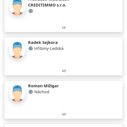
CREDITIMMO s.r.o.
5.0
Radek Sejkora
Hřibiny-Ledská
4.9
Roman Mižigar
Náchod
4.9