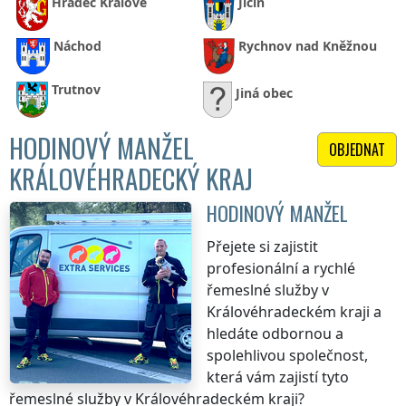
Hradec Králové
Jičín
Náchod
Rychnov nad Kněžnou
Trutnov
Jiná obec
HODINOVÝ MANŽEL
OBJEDNAT
KRÁLOVÉHRADECKÝ KRAJ
HODINOVÝ MANŽEL
Přejete si zajistit
profesionální a rychlé
řemeslné služby
v
Královéhradeckém kraji
a
hledáte odbornou a
spolehlivou společnost,
která vám zajistí tyto
řemeslné služby
v Královéhradeckém kraji
?