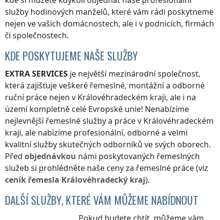
kde si můžete kdykoli objednat naše profesionální
služby hodinových manželů, které vám rádi poskytneme
nejen ve vašich domácnostech, ale i v podnicích, firmách
či společnostech.
KDE POSKYTUJEME NAŠE SLUŽBY
EXTRA SERVICES
je největší mezinárodní společnost,
která zajišťuje veškeré řemeslné, montážní a odborné
ruční práce nejen
v Královéhradeckém kraji
, ale i na
území kompletně celé Evropské unie! Nenabízíme
nejlevnější řemeslné služby a práce
v Královéhradeckém
kraji
, ale nabízíme profesionální, odborné a velmi
kvalitní služby skutečných odborníků ve svých oborech.
Před
objednávkou
námi poskytovaných řemeslných
služeb si prohlédněte naše ceny za řemeslné práce (viz
ceník
řemesla
Královéhradecký kraj
).
DALŠÍ SLUŽBY, KTERÉ VÁM MŮŽEME NABÍDNOUT
Pokud budete chtít, můžeme vám