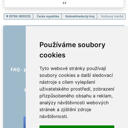
4.4
EXTRA SERVICES
Česká republika
Královéhradecký kraj
Hodinový manžel
ODKAZY
O nás
Používáme soubory
Jak to všechno začalo
cookies
Ceník
Všeobecné obchodní podmínky
Tyto webové stránky používají
FAQ - pro objednatele
FAQ - pro poskytovatele
soubory cookies a další sledovací
Reklama a marketing
nástroje s cílem vylepšení
Blog
uživatelského prostředí, zobrazení
Recenze objednávek s hodnocením
přizpůsobeného obsahu a reklam,
Kontakt
analýzy návštěvnosti webových
SOCIÁLNÍ SÍTĚ
stránek a zjištění zdroje
návštěvnosti.