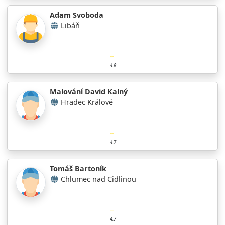
Adam Svoboda
Libáň
4.8
Malování David Kalný
Hradec Králové
4.7
Tomáš Bartoník
Chlumec nad Cidlinou
4.7