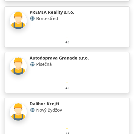
PREMIA Reality s.r.o.
Brno-střed
4.6
Autodoprava Granade s.r.o.
Písečná
4.6
Dalibor Krejčí
Nový Bydžov
4.6