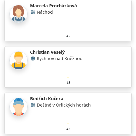
Marcela Procházková
Náchod
4.9
Christian Veselý
Rychnov nad Kněžnou
4.8
Bedřich Kučera
Deštné v Orlických horách
4.8