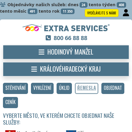
Objednávky našich služeb: dnes
tento týden
24
408
tento měsíc
tento rok
491
11 350
VYDĚLÁVEJTE S NÁMI
800 66 88 88
HODINOVÝ MANŽEL
KRÁLOVÉHRADECKÝ KRAJ
STĚHOVÁNÍ
VYKLÍZENÍ
ÚKLID
ŘEMESLA
OBJEDNAT
CENÍK
VYBERTE MĚSTO, VE KTERÉM CHCETE OBJEDNAT NAŠE
SLUŽBY: