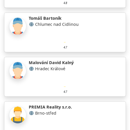
4.8
Tomáš Bartoník
Chlumec nad Cidlinou
4.7
Malování David Kalný
Hradec Králové
4.7
PREMIA Reality s.r.o.
Brno-střed