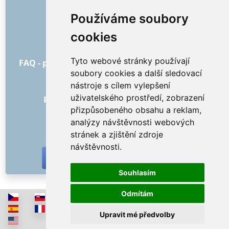
O nás
Používáme soubory
Jak to všechno začalo
cookies
Ceník
Všeobecné obchodní podmínky
Tyto webové stránky používají
FAQ - pro objednatele
FAQ - pro poskytovatele
soubory cookies a další sledovací
Reklama a marketing
nástroje s cílem vylepšení
Blog
uživatelského prostředí, zobrazení
Recenze objednávek s hodnocením
přizpůsobeného obsahu a reklam,
Kontakt
analýzy návštěvnosti webových
SOCIÁLNÍ SÍTĚ
stránek a zjištění zdroje
návštěvnosti.
Souhlasím
Odmítám
Upravit mé předvolby