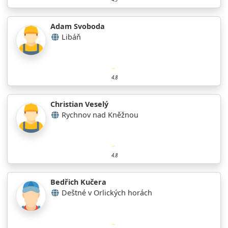
Adam Svoboda
Libáň
4.8
Christian Veselý
Rychnov nad Kněžnou
4.8
Bedřich Kučera
Deštné v Orlických horách