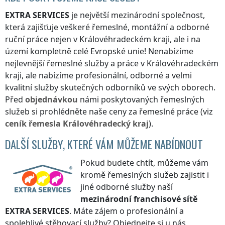
EXTRA SERVICES
je největší mezinárodní společnost,
která zajišťuje veškeré řemeslné, montážní a odborné
ruční práce nejen
v Královéhradeckém kraji
, ale i na
území kompletně celé Evropské unie! Nenabízíme
nejlevnější řemeslné služby a práce
v Královéhradeckém
kraji
, ale nabízíme profesionální, odborné a velmi
kvalitní služby skutečných odborníků ve svých oborech.
Před
objednávkou
námi poskytovaných řemeslných
služeb si prohlédněte naše ceny za řemeslné práce (viz
ceník
řemesla
Královéhradecký kraj
).
DALŠÍ SLUŽBY, KTERÉ VÁM MŮŽEME NABÍDNOUT
Pokud budete chtít, můžeme vám
kromě řemeslných služeb zajistit i
jiné odborné služby naší
mezinárodní franchisové sítě
EXTRA SERVICES
. Máte zájem o profesionální a
spolehlivé stěhovací služby? Objednejte si u nás