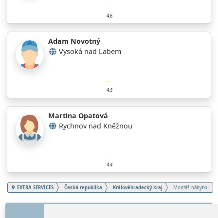
4.6
Adam Novotný
Vysoká nad Labem
4.5
Martina Opatová
Rychnov nad Kněžnou
4.4
EXTRA SERVICES
Česká republika
Královéhradecký kraj
Montáž nábytku
ODKAZY