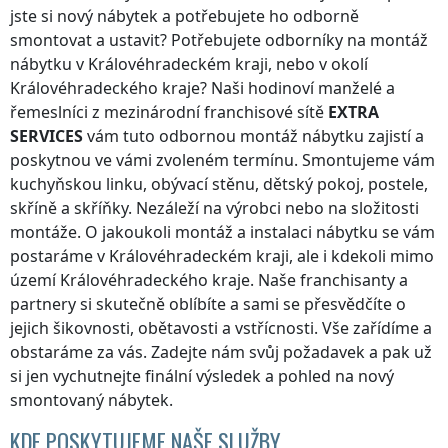
jste si nový nábytek a potřebujete ho odborně
smontovat a ustavit? Potřebujete odborníky na montáž
nábytku
v Královéhradeckém kraji
, nebo v okolí
Královéhradeckého kraje
? Naši hodinoví manželé a
řemeslníci z mezinárodní franchisové sítě
EXTRA
SERVICES
vám tuto odbornou montáž nábytku zajistí a
poskytnou ve vámi zvoleném termínu. Smontujeme vám
kuchyňskou linku, obývací stěnu, dětský pokoj, postele,
skříně a skříňky. Nezáleží na výrobci nebo na složitosti
montáže. O jakoukoli montáž a instalaci nábytku se vám
postaráme
v Královéhradeckém kraji
, ale i kdekoli
mimo
území Královéhradeckého kraje
. Naše franchisanty a
partnery si skutečně oblíbíte a sami se přesvědčíte o
jejich šikovnosti, obětavosti a vstřícnosti. Vše zařídíme a
obstaráme za vás. Zadejte nám svůj požadavek a pak už
si jen vychutnejte finální výsledek a pohled na nový
smontovaný nábytek.
KDE POSKYTUJEME NAŠE SLUŽBY