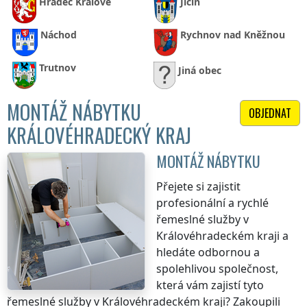
Hradec Králové
Jičín
Náchod
Rychnov nad Kněžnou
Trutnov
Jiná obec
MONTÁŽ NÁBYTKU
OBJEDNAT
KRÁLOVÉHRADECKÝ KRAJ
MONTÁŽ NÁBYTKU
Přejete si zajistit
profesionální a rychlé
řemeslné služby
v
Královéhradeckém kraji
a
hledáte odbornou a
spolehlivou společnost,
která vám zajistí tyto
řemeslné služby
v Královéhradeckém kraji
? Zakoupili