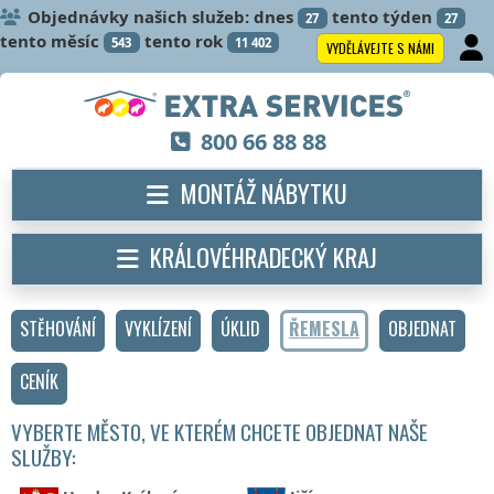
Objednávky našich služeb: dnes
tento týden
27
27
tento měsíc
tento rok
543
11 402
VYDĚLÁVEJTE S NÁMI
800 66 88 88
MONTÁŽ NÁBYTKU
KRÁLOVÉHRADECKÝ KRAJ
STĚHOVÁNÍ
VYKLÍZENÍ
ÚKLID
ŘEMESLA
OBJEDNAT
CENÍK
VYBERTE MĚSTO, VE KTERÉM CHCETE OBJEDNAT NAŠE
SLUŽBY: