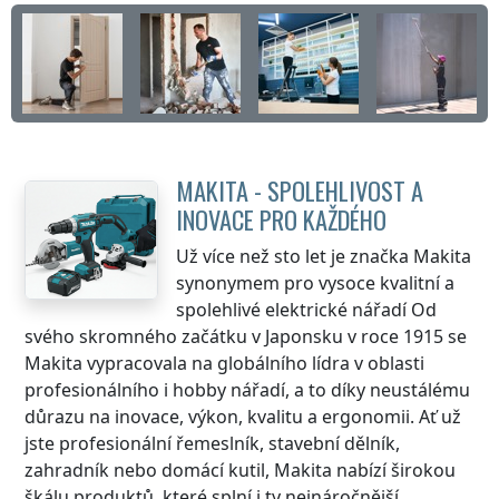
MAKITA - SPOLEHLIVOST A
INOVACE PRO KAŽDÉHO
Už více než sto let je značka Makita
synonymem pro vysoce kvalitní a
spolehlivé elektrické nářadí Od
svého skromného začátku v Japonsku v roce 1915 se
Makita vypracovala na globálního lídra v oblasti
profesionálního i hobby nářadí, a to díky neustálému
důrazu na inovace, výkon, kvalitu a ergonomii. Ať už
jste profesionální řemeslník, stavební dělník,
zahradník nebo domácí kutil, Makita nabízí širokou
škálu produktů, které splní i ty nejnáročnější...