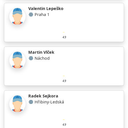
Valentin Lepeško
Praha 1
4.9
Martin Vlček
Náchod
4.9
Radek Sejkora
Hřibiny-Ledská
4.9