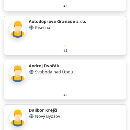
4.6
Autodoprava Granade s.r.o.
Písečná
4.6
Andrej Dvořák
Svoboda nad Úpou
4.6
Dalibor Krejčí
Nový Bydžov