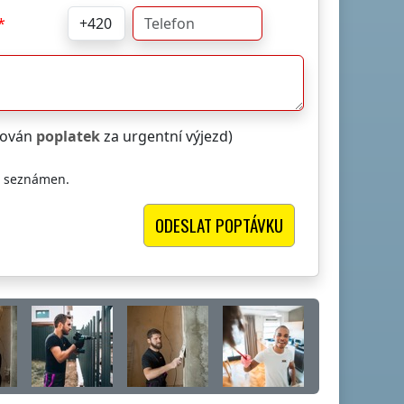
čtován
poplatek
za urgentní výjezd)
i seznámen.