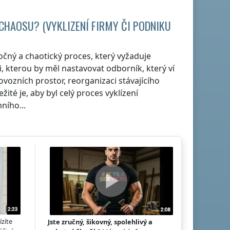
CHAOSU? (VYKLIZENÍ FIRMY ČI PODNIKU
očný a chaotický proces, který vyžaduje
ii, kterou by měl nastavovat odborník, který ví
ovozních prostor, reorganizaci stávajícího
žité je, aby byl celý proces vyklízení
ního...
ízíte
Jste zručný, šikovný, spolehlivý a