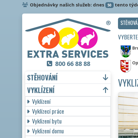
Objednávky našich služeb: dnes
tento týd
50
STĚHOVÁ
VYBERTE
Br
800 66 88 88
Op
STĚHOVÁNÍ
VYKLI
VYKLÍZENÍ
Vyklízení
Vyklízecí práce
Vyklizení bytu
Vyklizení domu