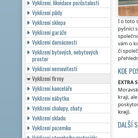
Vyklizení, likvidace pozůstalosti
Vyklizení půdy
I o toto
Vyklizení sklepa
pyšnící
Vyklizení garáže
společno
Vyklizení domácnosti
vám o ko
či spole
Vyklizení bytových, nebytových
prostor
přehled
Vyklizení nemovitosti
KDE PO
Vyklizení firmy
EXTRA S
Vyklizení kanceláře
Moravsk
kraji
, al
Vyklizení nábytku
poskytov
Vyklizení chalupy, chaty
kraj
).
Vyklizení skladu
DALŠÍ 
Vyklizení pozemku
Vyklizení stavebního materiálu