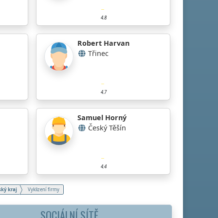
4.8
Robert Harvan
Třinec
4.7
Samuel Horný
Český Těšín
4.4
ký kraj
Vyklizení firmy
SOCIÁLNÍ SÍTĚ