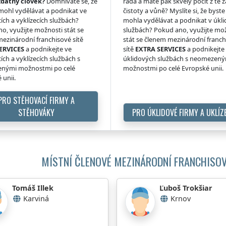
zdatný člověk?
Domníváte se, že
ráda a máte pak skvělý pocit z té z
 mohl vydělávat a podnikat ve
čistoty a vůně? Myslíte si, že byste 
ích a vyklízecích službách?
mohla vydělávat a podnikat v úkl
o, využijte možnosti stát se
službách? Pokud ano, využijte mo
ezinárodní franchisové sítě
stát se členem mezinárodní franc
ERVICES
a podnikejte ve
sítě
EXTRA SERVICES
a podnikejte
ích a vyklízecích službách s
úklidových službách s neomezen
nými možnostmi po celé
možnostmi po celé Evropské unii.
 unii.
PRO STĚHOVACÍ FIRMY A
STĚHOVÁKY
PRO ÚKLIDOVÉ FIRMY A UKLÍZ
MÍSTNÍ ČLENOVÉ MEZINÁRODNÍ FRANCHISOV
Tomáš Illek
Ľuboš Trokšiar
Karviná
Krnov