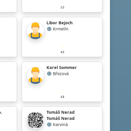
5.0
Libor Bejoch
Krmelín
4.9
Karel Sommer
Březová
4.8
.
Tomáš Nerad
Tomáš Nerad
Karviná