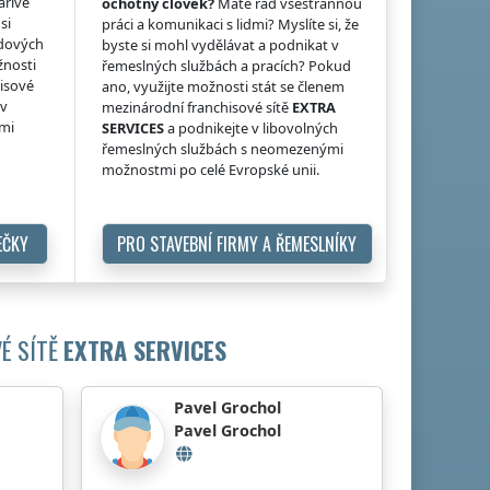
ářivé
ochotný člověk?
Máte rád všestrannou
si
práci a komunikaci s lidmi? Myslíte si, že
idových
byste si mohl vydělávat a podnikat v
žnosti
řemeslných službách a pracích? Pokud
hisové
ano, využijte možnosti stát se členem
 v
mezinárodní franchisové sítě
EXTRA
ými
SERVICES
a podnikejte v libovolných
řemeslných službách s neomezenými
možnostmi po celé Evropské unii.
EČKY
PRO STAVEBNÍ FIRMY A ŘEMESLNÍKY
É SÍTĚ
EXTRA SERVICES
Pavel Grochol
Pavel Grochol