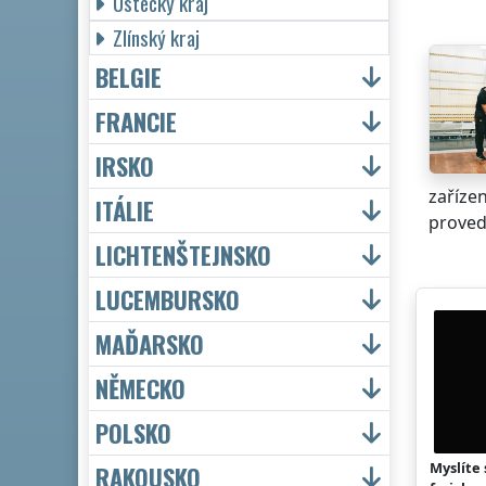
Ústecký kraj
Zlínský kraj
BELGIE
FRANCIE
IRSKO
zařízen
ITÁLIE
provede
LICHTENŠTEJNSKO
LUCEMBURSKO
MAĎARSKO
NĚMECKO
POLSKO
Myslíte 
RAKOUSKO