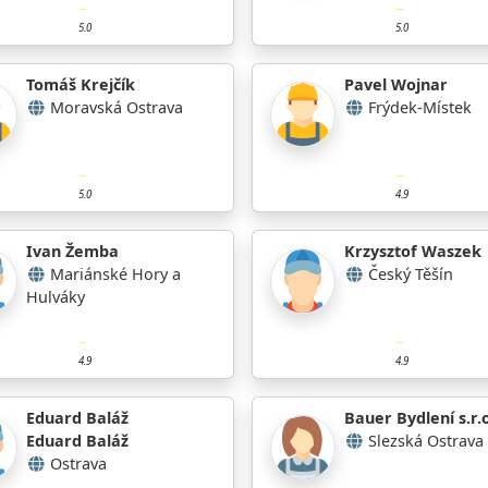
5.0
5.0
Tomáš Krejčík
Pavel Wojnar
Moravská Ostrava
Frýdek-Místek
5.0
4.9
Ivan Žemba
Krzysztof Waszek
Mariánské Hory a
Český Těšín
Hulváky
4.9
4.9
Eduard Baláž
Bauer Bydlení s.r.o
Eduard Baláž
Slezská Ostrava
Ostrava