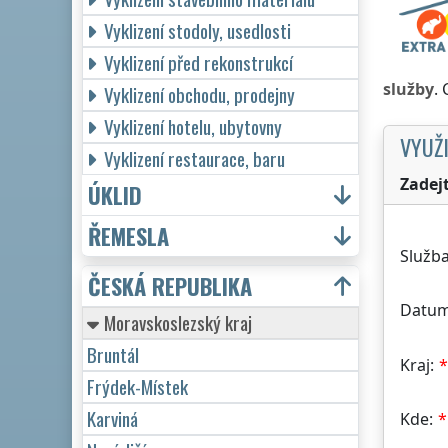
Vyklizení stodoly, usedlosti
Vyklizení před rekonstrukcí
služby
.
Vyklizení obchodu, prodejny
Vyklizení hotelu, ubytovny
VYUŽI
Vyklizení restaurace, baru
Zadej
ÚKLID
ŘEMESLA
Služba
ČESKÁ REPUBLIKA
Datum
Moravskoslezský kraj
Bruntál
Kraj:
Frýdek-Místek
Karviná
Kde: