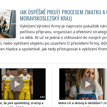
JAK ÚSPĚŠNĚ PROJÍT PROCESEM ZMATKU A 
MORAVSKOSLEZSKÝ KRAJ
)
Vyklízení výrobní firmy je naprosto pokaždé nár
pečlivou přípravu, organizaci a efektivní strateg
co dělá. Ať už se jedná o stěhování do nových pr
í, nebo vyklízení objektu po uzavření či přesídlení firmy, důle
n hladce a spolehlivě. Jak tedy přistupovat k vyklízení firem
si, že jste spolehlivý, zručný a
Máte cit a sklony k úklidům?
Ukl