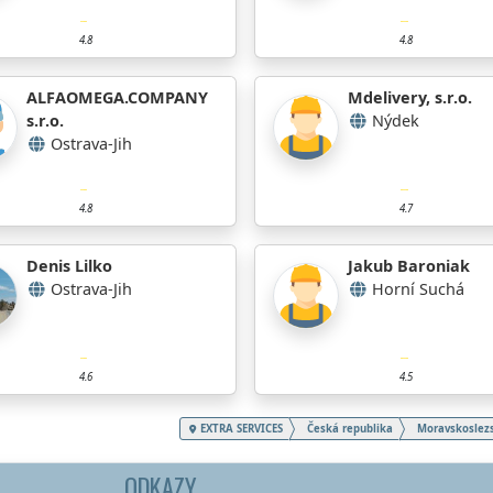
4.8
4.8
ALFAOMEGA.COMPANY
Mdelivery, s.r.o.
s.r.o.
Nýdek
Ostrava-Jih
4.8
4.7
Denis Lilko
Jakub Baroniak
Ostrava-Jih
Horní Suchá
4.6
4.5
EXTRA SERVICES
Česká republika
Moravskoslezs
ODKAZY