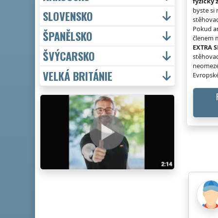
fyzicky 
byste si
SLOVENSKO
stěhovac
Pokud an
ŠPANĚLSKO
členem m
EXTRA S
ŠVÝCARSKO
stěhovac
neomeze
VELKÁ BRITÁNIE
Evropské