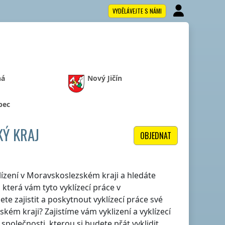
VYDĚLÁVEJTE S NÁMI
ná
Nový Jičín
bec
KÝ KRAJ
OBJEDNAT
lízení
v Moravskoslezském kraji
a hledáte
 která vám tyto vyklízecí práce
v
te zajistit a poskytnout vyklízecí práce své
ském kraji
? Zajistíme vám vyklizení a vyklízecí
 společnosti, kterou si budete přát vyklidit.