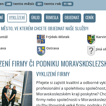
en
tento měsíc
tento rok
248
331
11 190
NÍ
VYKLÍZENÍ
ÚKLID
ŘEMESLA
OBJEDNAT
CENÍK
 MĚSTO, VE KTERÉM CHCETE OBJEDNAT NAŠE SLUŽBY:
untál
Frýdek-Místek
Karvi
ava
Ostrava
Jiná o
ZENÍ FIRMY ČI PODNIKU MORAVSKOSLEZS
VYKLIZENÍ FIRMY
Přejete si zajistit kvalitní a odborné vyk
profesionální a spolehlivou společnost,
Moravskoslezském kraji
poskytne? Chce
firmy nebo společnosti
v Moravskoslez
služby libovolně velké firmy, podniku či