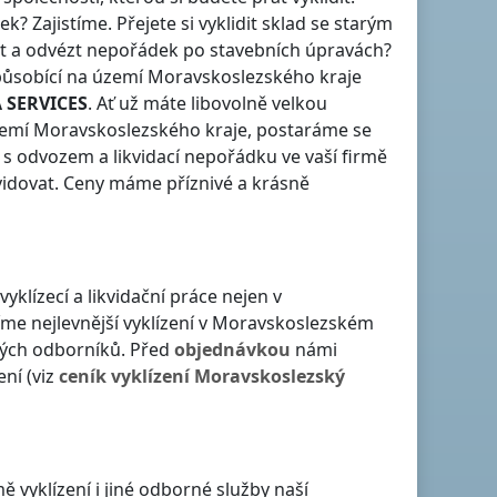
ek? Zajistíme. Přejete si vyklidit sklad se starým
vat a odvézt nepořádek po stavebních úpravách?
 působící na území
Moravskoslezského kraje
 SERVICES
. Ať už máte libovolně velkou
emí Moravskoslezského kraje
, postaráme se
h s odvozem a likvidací nepořádku ve vaší firmě
vidovat. Ceny máme příznivé a krásně
vyklízecí a likvidační práce nejen
v
íme nejlevnější vyklízení
v Moravskoslezském
čných odborníků. Před
objednávkou
námi
ení (viz
ceník
vyklízení
Moravskoslezský
vyklízení i jiné odborné služby naší