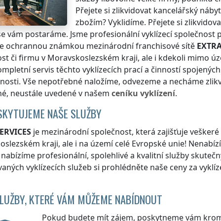
Přejete si zlikvidovat kancelářský nábyt
zbožím? Vyklidíme. Přejete si zlikvido
 se vám postaráme. Jsme profesionální vyklízecí společnost
 se ochrannou známkou mezinárodní franchisové sítě
EXTRA
st či firmu
v Moravskoslezském kraji
, ale i kdekoli
mimo úz
mpletní servis těchto vyklízecích prací a činností spojenýc
čnosti. Vše nepotřebné naložíme, odvezeme a necháme zlik
né, neustále uvedené v našem
ceníku vyklízení
.
SKYTUJEME NAŠE SLUŽBY
ERVICES
je mezinárodní společnost, která zajišťuje veškeré 
oslezském kraji
, ale i na území celé Evropské unie! Nenabíz
e nabízíme profesionální, spolehlivé a kvalitní služby skute
aných vyklízecích služeb si prohlédněte naše ceny za vyklíz
SLUŽBY, KTERÉ VÁM MŮŽEME NABÍDNOUT
Pokud budete mít zájem, poskytneme vám kromě 