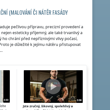
ČNÍ (MALOVÁNÍ ČI NÁTĚR FASÁDY
aduje pečlivou přípravu, precizní provedení a
ejen esteticky příjemný, ale také trvanlivý a
ý ho chrání před nepříznivými vlivy počasí,
oto je důležité k jejímu nátěru přistupovat
..
ízíte
Jste zručný, šikovný, spolehlivý a