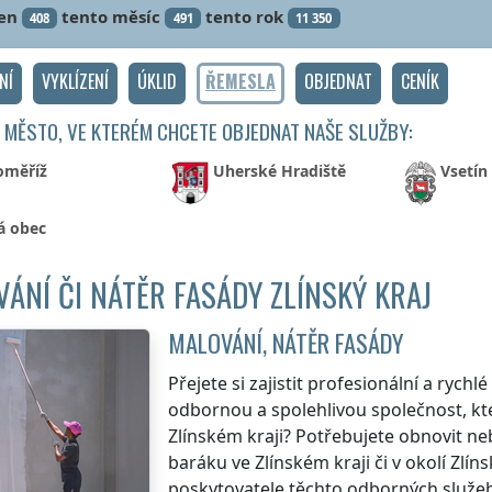
en
tento měsíc
tento rok
408
491
11 350
NÍ
VYKLÍZENÍ
ÚKLID
ŘEMESLA
OBJEDNAT
CENÍK
 MĚSTO, VE KTERÉM CHCETE OBJEDNAT NAŠE SLUŽBY:
oměříž
Uherské Hradiště
Vsetín
á obec
ÁNÍ ČI NÁTĚR FASÁDY ZLÍNSKÝ KRAJ
MALOVÁNÍ, NÁTĚR FASÁDY
Přejete si zajistit profesionální a rych
odbornou a spolehlivou společnost, kte
Zlínském kraji
? Potřebujete obnovit ne
baráku
ve Zlínském kraji
či v okolí
Zlín
poskytovatele těchto odborných služeb 