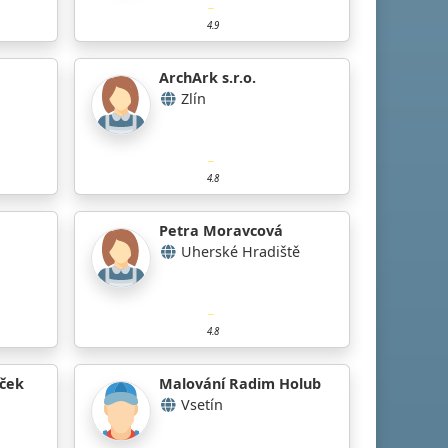
4.9
ArchArk s.r.o.
Zlín
4.8
Petra Moravcová
Uherské Hradiště
4.8
eček
Malování Radim Holub
Vsetín