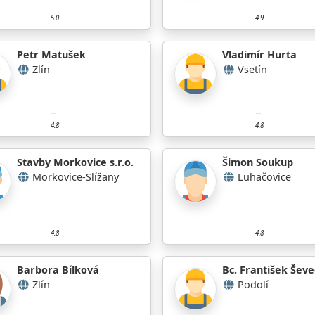
5.0
4.9
Petr Matušek
Vladimír Hurta
Zlín
Vsetín
4.8
4.8
Stavby Morkovice s.r.o.
Šimon Soukup
Morkovice-Slížany
Luhačovice
4.8
4.8
Barbora Bílková
Bc. František Šev
Zlín
Podolí