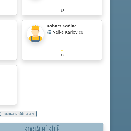
4.7
Robert Kadlec
Velké Karlovice
4.6
Malování, nátěr fasády
SOCIÁLNÍ SÍTĚ