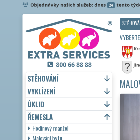
Objednávky našich služeb: dnes
tento týd
24
STĚHOVÁ
VYBERTE
Kr
800 66 88 88
Jin
STĚHOVÁNÍ
MALOV
VYKLÍZENÍ
ÚKLID
ŘEMESLA
Hodinový manžel
Malování bytu