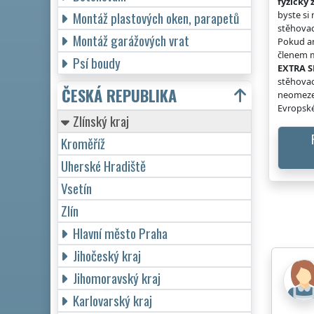
fyzicky 
Montáž plastových oken, parapetů
byste si
stěhovac
Montáž garážových vrat
Pokud an
členem m
Psí boudy
EXTRA S
stěhovac
ČESKÁ REPUBLIKA
neomeze
Evropské
Zlínský kraj
Kroměříž
Uherské Hradiště
Vsetín
Zlín
Hlavní město Praha
Jihočeský kraj
Jihomoravský kraj
Karlovarský kraj