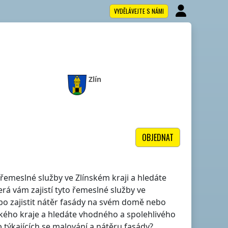
VYDĚLÁVEJTE S NÁMI
Zlín
OBJEDNAT
lé řemeslné služby
ve Zlínském kraji
a hledáte
rá vám zajistí tyto řemeslné služby
ve
bo zajistit nátěr fasády na svém domě nebo
ského kraje
a hledáte vhodného a spolehlivého
týkajících se malování a nátěru fasády?