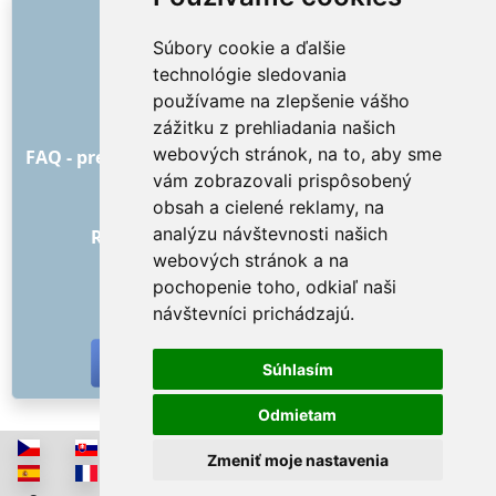
ODKAZY
Súbory cookie a ďalšie
O nás
technológie sledovania
Ako to všetko začalo
používame na zlepšenie vášho
Cenník
zážitku z prehliadania našich
Všeobecné obchodné podmienky
webových stránok, na to, aby sme
FAQ - pre objednávateľa
FAQ - pre poskytovateľov
vám zobrazovali prispôsobený
Reklama a marketing
obsah a cielené reklamy, na
Blog
analýzu návštevnosti našich
Recenzie objednávok s hodnotením
webových stránok a na
Kontakt
pochopenie toho, odkiaľ naši
SOCIÁLNE SIETE
návštevníci prichádzajú.
Súhlasím
Odmietam
Zmeniť moje nastavenia