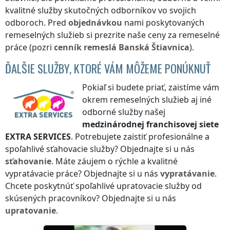
kvalitné služby skutočných odborníkov vo svojich
odboroch. Pred
objednávkou
nami poskytovaných
remeselných služieb si prezrite naše ceny za remeselné
práce (pozri
cenník
remeslá
Banská Štiavnica
).
ĎALŠIE SLUŽBY, KTORÉ VÁM MÔŽEME PONÚKNUŤ
Pokiaľ si budete priať, zaistíme vám
okrem remeselných služieb aj iné
odborné služby našej
medzinárodnej franchisovej siete
EXTRA SERVICES
. Potrebujete zaistiť profesionálne a
spoľahlivé sťahovacie služby? Objednajte si u nás
sťahovanie
. Máte záujem o rýchle a kvalitné
vypratávacie práce? Objednajte si u nás
vypratávanie
.
Chcete poskytnúť spoľahlivé upratovacie služby od
skúsených pracovníkov? Objednajte si u nás
upratovanie
.