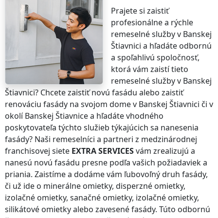
Prajete si zaistiť
profesionálne a rýchle
remeselné služby
v Banskej
Štiavnici
a hľadáte odbornú
a spoľahlivú spoločnosť,
ktorá vám zaistí tieto
remeselné služby
v Banskej
Štiavnici
? Chcete zaistiť novú fasádu alebo zaistiť
renováciu fasády na svojom dome
v Banskej Štiavnici
či v
okolí
Banskej Štiavnice
a hľadáte vhodného
poskytovateľa týchto služieb týkajúcich sa nanesenia
fasády? Naši remeselníci a partneri z medzinárodnej
franchisovej siete
EXTRA SERVICES
vám zrealizujú a
nanesú novú fasádu presne podľa vašich požiadaviek a
priania. Zaistíme a dodáme vám ľubovoľný druh fasády,
či už ide o minerálne omietky, disperzné omietky,
izolačné omietky, sanačné omietky, izolačné omietky,
silikátové omietky alebo zavesené fasády. Túto odbornú