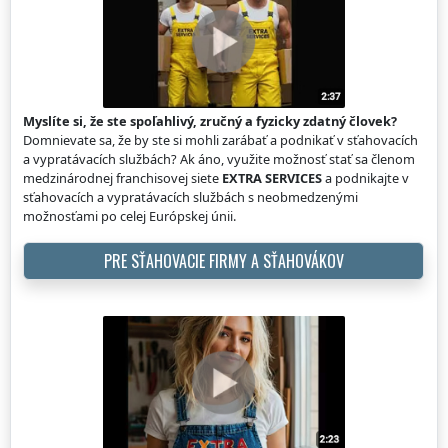
Myslíte si, že ste spoľahlivý, zručný a fyzicky zdatný človek?
Domnievate sa, že by ste si mohli zarábať a podnikať v sťahovacích
a vypratávacích službách? Ak áno, využite možnosť stať sa členom
medzinárodnej franchisovej siete
EXTRA SERVICES
a podnikajte v
sťahovacích a vypratávacích službách s neobmedzenými
možnosťami po celej Európskej únii.
PRE SŤAHOVACIE FIRMY A SŤAHOVÁKOV