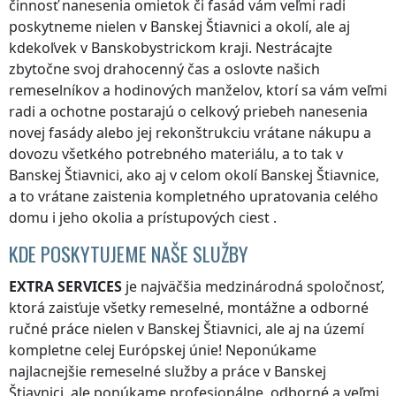
činnosť nanesenia omietok či fasád vám veľmi radi
poskytneme nielen
v Banskej Štiavnici
a okolí, ale aj
kdekoľvek
v Banskobystrickom kraji
. Nestrácajte
zbytočne svoj drahocenný čas a oslovte našich
remeselníkov a hodinových manželov, ktorí sa vám veľmi
radi a ochotne postarajú o celkový priebeh nanesenia
novej fasády alebo jej rekonštrukciu vrátane nákupu a
dovozu všetkého potrebného materiálu, a to tak
v
Banskej Štiavnici
, ako aj v celom okolí
Banskej Štiavnice
,
a to vrátane zaistenia kompletného upratovania celého
domu i jeho okolia a prístupových ciest .
KDE POSKYTUJEME NAŠE SLUŽBY
EXTRA SERVICES
je najväčšia medzinárodná spoločnosť,
ktorá zaisťuje všetky remeselné, montážne a odborné
ručné práce nielen
v Banskej Štiavnici
, ale aj na území
kompletne celej Európskej únie! Neponúkame
najlacnejšie remeselné služby a práce
v Banskej
Štiavnici
, ale ponúkame profesionálne, odborné a veľmi