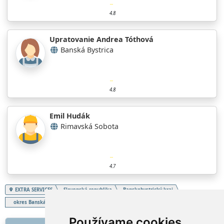
4.8
Upratovanie Andrea Tóthová
Banská Bystrica
4.8
Emil Hudák
Rimavská Sobota
4.7
EXTRA SERVICES
Slovenská republika
Banskobystrický kraj
okres Banská Štiavnica
Fasáda
Používame cookies