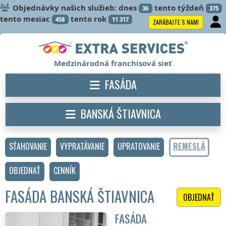
Objednávky našich služieb: dnes
tento týždeň
36
375
tento mesiac
tento rok
458
11 317
ZARÁBAJTE S NAMI
Medzinárodná franchisová sieť
FASÁDA
BANSKÁ ŠTIAVNICA
SŤAHOVANIE
VYPRATÁVANIE
UPRATOVANIE
REMESLÁ
OBJEDNAŤ
CENNÍK
FASÁDA BANSKÁ ŠTIAVNICA
OBJEDNAŤ
FASÁDA