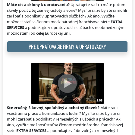
Máte cit a sklony k upratovaniu?
Upratujete rada a máte potom
skvelý pocit z tej žiarivej čistoty a vône? Myslíte si, že by ste si mohli
zarábať a podnikať v upratovacích službách? Ak áno, využite
možnosť stať sa členom medzinárodnej franchisovej siete
EXTRA
SERVICES
a podnikajte v upratovacích službách s neobmedzenými
možnosťami po celej Európskej únii.
PRE UPRATOVACIE FIRMY A UPRATOVAČKY
Ste zručný, šikovný, spoľahlivý a ochotný človek?
Máte radi
všestrannú prácu a komunikáciu s ľuďmi? Myslíte si, že by ste si
mohli zarábať a podnikať v remeselných službách a prácach? Ak
áno, využite možnosť stať sa členom medzinárodnej franchisovej
siete
EXTRA SERVICES
a podnikajte v ľubovoľných remeselných