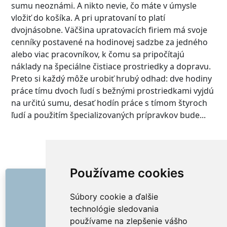
sumu neoznámi. A nikto nevie, čo máte v úmysle
vložiť do košíka. A pri upratovaní to platí
dvojnásobne. Väčšina upratovacích firiem má svoje
cenníky postavené na hodinovej sadzbe za jedného
alebo viac pracovníkov, k čomu sa pripočítajú
náklady na špeciálne čistiace prostriedky a dopravu.
Preto si každý môže urobiť hrubý odhad: dve hodiny
práce tímu dvoch ľudí s bežnými prostriedkami vyjdú
na určitú sumu, desať hodín práce s tímom štyroch
ľudí a použitím špecializovaných prípravkov bude...
EXTRA SERVICES
Slovenská republika
Používame cookies
ODKAZY
Súbory cookie a ďalšie
O nás
technológie sledovania
Ako to všetko začalo
používame na zlepšenie vášho
Cenník