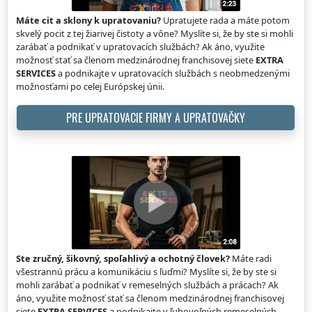
Máte cit a sklony k upratovaniu?
Upratujete rada a máte potom
skvelý pocit z tej žiarivej čistoty a vône? Myslíte si, že by ste si mohli
zarábať a podnikať v upratovacích službách? Ak áno, využite
možnosť stať sa členom medzinárodnej franchisovej siete
EXTRA
SERVICES
a podnikajte v upratovacích službách s neobmedzenými
možnosťami po celej Európskej únii.
PRE UPRATOVACIE FIRMY A UPRATOVAČKY
Ste zručný, šikovný, spoľahlivý a ochotný človek?
Máte radi
všestrannú prácu a komunikáciu s ľuďmi? Myslíte si, že by ste si
mohli zarábať a podnikať v remeselných službách a prácach? Ak
áno, využite možnosť stať sa členom medzinárodnej franchisovej
siete
EXTRA SERVICES
a podnikajte v ľubovoľných remeselných