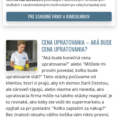
službách s neobmedzenými možnosťami po celej Európskej únii.
PRE STAVEBNÉ FIRMY A REMESELNÍKOV
CENA UPRATOVANIA – AKÁ BUDE
CENA UPRATOVANIA?
"Aká bude konečná cena
upratovania?" alebo "Môžete mi
prosím povedať, koľko bude
upratovanie stáť?" Tieto otázky počúvame od
klientov, ktorí si prajú, aby ich domov žiaril čistotou,
ale zároveň tápajú, alebo vlastne ani nevedia, ako
upratovacia firma môže na takéto otázky reagovať. Je
to rovnaké, ako keby ste vošli do supermarketu a
opýtali sa pri pokladni: "Koľko zaplatím za nákup?"
Bez znalosti obsahu vášho košíka vám nikto presnú