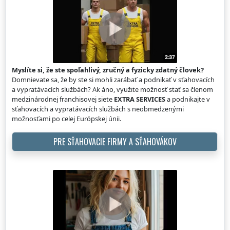
Myslíte si, že ste spoľahlivý, zručný a fyzicky zdatný človek?
Domnievate sa, že by ste si mohli zarábať a podnikať v sťahovacích
a vypratávacích službách? Ak áno, využite možnosť stať sa členom
medzinárodnej franchisovej siete
EXTRA SERVICES
a podnikajte v
sťahovacích a vypratávacích službách s neobmedzenými
možnosťami po celej Európskej únii.
PRE SŤAHOVACIE FIRMY A SŤAHOVÁKOV