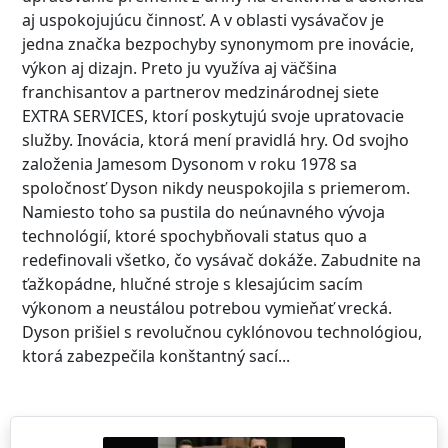
aj uspokojujúcu činnosť. A v oblasti vysávačov je
jedna značka bezpochyby synonymom pre inovácie,
výkon aj dizajn. Preto ju využíva aj väčšina
franchisantov a partnerov medzinárodnej siete
EXTRA SERVICES, ktorí poskytujú svoje upratovacie
služby. Inovácia, ktorá mení pravidlá hry. Od svojho
založenia Jamesom Dysonom v roku 1978 sa
spoločnosť Dyson nikdy neuspokojila s priemerom.
Namiesto toho sa pustila do neúnavného vývoja
technológií, ktoré spochybňovali status quo a
redefinovali všetko, čo vysávač dokáže. Zabudnite na
ťažkopádne, hlučné stroje s klesajúcim sacím
výkonom a neustálou potrebou vymieňať vrecká.
Dyson prišiel s revolučnou cyklónovou technológiou,
ktorá zabezpečila konštantný sací...