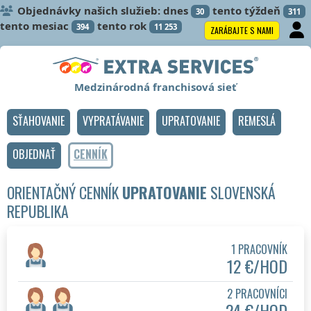
Objednávky našich služieb: dnes
tento týždeň
30
311
tento mesiac
tento rok
394
11 253
ZARÁBAJTE S NAMI
Medzinárodná franchisová sieť
SŤAHOVANIE
VYPRATÁVANIE
UPRATOVANIE
REMESLÁ
OBJEDNAŤ
CENNÍK
ORIENTAČNÝ CENNÍK
UPRATOVANIE
SLOVENSKÁ
REPUBLIKA
1 PRACOVNÍK
12 €/HOD
2 PRACOVNÍCI
24 €/HOD