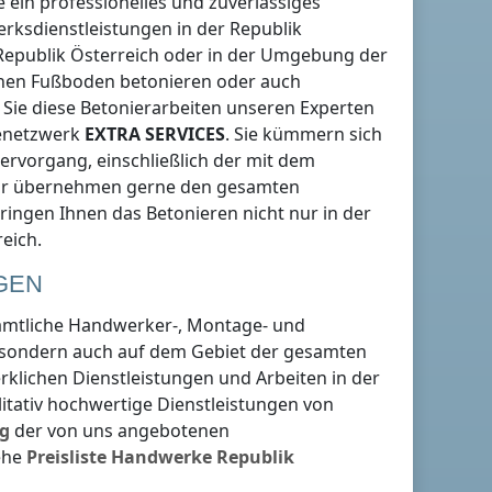
e ein professionelles und zuverlässiges
erksdienstleistungen
in der Republik
Republik Österreich
oder in der Umgebung
der
nen Fußboden betonieren oder auch
Sie diese Betonierarbeiten unseren Experten
senetzwerk
EXTRA SERVICES
. Sie kümmern sich
rvorgang, einschließlich der mit dem
Wir übernehmen gerne den gesamten
bringen Ihnen das Betonieren nicht nur
in der
reich
.
GEN
sämtliche Handwerker-, Montage- und
 sondern auch auf dem Gebiet der gesamten
erklichen Dienstleistungen und Arbeiten
in der
litativ hochwertige Dienstleistungen von
g
der von uns angebotenen
ehe
Preisliste
Handwerke
Republik