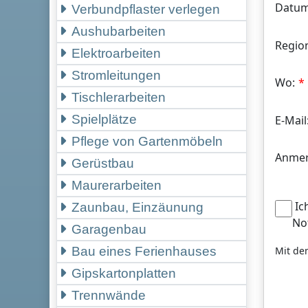
Datum
Verbundpflaster verlegen
Aushubarbeiten
Regio
Elektroarbeiten
Stromleitungen
Wo:
Tischlerarbeiten
Spielplätze
E-Mail
Pflege von Gartenmöbeln
Anmer
Gerüstbau
Maurerarbeiten
Ic
Zaunbau, Einzäunung
No
Garagenbau
Mit de
Bau eines Ferienhauses
Gipskartonplatten
Trennwände