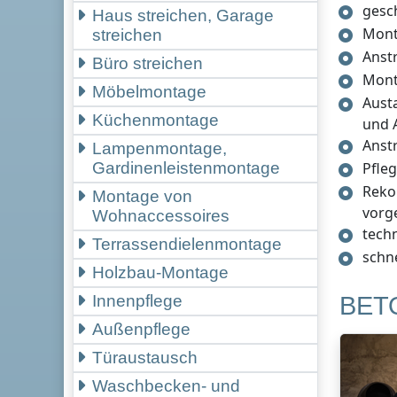
gesc
Haus streichen, Garage
Mont
streichen
Anst
Büro streichen
Mont
Möbelmontage
Aust
Küchenmontage
und 
Anst
Lampenmontage,
Pfle
Gardinenleistenmontage
Reko
Montage von
vorg
Wohnaccessoires
tech
Terrassendielenmontage
schn
Holzbau-Montage
BET
Innenpflege
Außenpflege
Türaustausch
Waschbecken- und