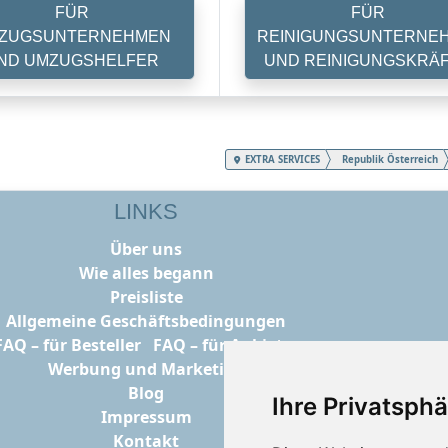
FÜR
FÜR
ZUGSUNTERNEHMEN
REINIGUNGSUNTERNE
ND UMZUGSHELFER
UND REINIGUNGSKRÄ
EXTRA SERVICES
Republik Österreich
LINKS
Über uns
Wie alles begann
Preisliste
Allgemeine Geschäftsbedingungen
FAQ – für Besteller
FAQ – für Anbieter
Werbung und Marketing
Blog
Ihre Privatsphä
Impressum
Kontakt