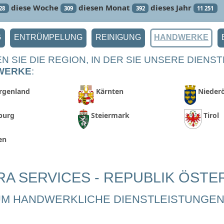
diese Woche
diesen Monat
dieses Jahr
28
309
392
11 251
G
ENTRÜMPELUNG
REINIGUNG
HANDWERKE
N SIE DIE REGION, IN DER SIE UNSERE DIEN
WERKE
:
rgenland
Kärnten
Niederö
burg
Steiermark
Tirol
en
RA SERVICES - REPUBLIK ÖSTE
M HANDWERKLICHE DIENSTLEISTUNGEN 