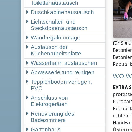
Toilettenaustausch
Duschkabinenaustausch
Lichtschalter- und
Steckdosenaustausch
Wandregalmontage
für Sie 
Austausch der
Betonie
Küchenarbeitsplatte
Betonier
Wasserhahn austauschen
Republik
Abwasserleitung reinigen
WO W
Teppichboden verlegen,
EXTRA S
PVC
professi
Anschluss von
Europäis
Elektrogeräten
Republik
Renovierung des
echten F
Badezimmers
Handwer
Österre
Gartenhaus