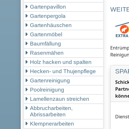
Gartenpavillon
WEIT
Gartenpergola
Gartenhäuschen
Gartenmöbel
Baumfällung
Entrümpe
Rasenmähen
Reinigun
Holz hacken und spalten
SPA
Hecken- und Thujenpflege
Gartenreinigung
Schic
Partn
Poolreinigung
könne
Lamellenzaun streichen
Abbrucharbeiten,
Abrissarbeiten
Dienst
Klempnerarbeiten