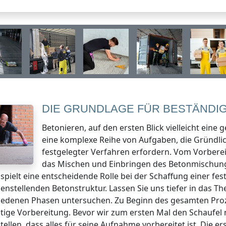
DIE GRUNDLAGE FÜR BESTÄNDIG
Betonieren, auf den ersten Blick vielleicht eine g
eine komplexe Reihe von Aufgaben, die Gründli
festgelegter Verfahren erfordern. Vom Vorber
das Mischen und Einbringen des Betonmischung 
 spielt eine entscheidende Rolle bei der Schaffung einer fe
denstellenden Betonstruktur. Lassen Sie uns tiefer in das 
iedenen Phasen untersuchen. Zu Beginn des gesamten Proz
ltige Vorbereitung. Bevor wir zum ersten Mal den Schaufel
tellen, dass alles für seine Aufnahme vorbereitet ist. Die e