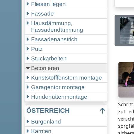
Fliesen legen
Fassade
Hausdämmung,
Fassadendämmung
Fassadenanstrich
Putz
Stuckarbeiten
Betonieren
Kunststofffenstern montage
Garagentor montage
Hundehüttenmontage
Schritt
ÖSTERREICH
zufrie
versch
Burgenland
sorgfä
Kärnten
sichers