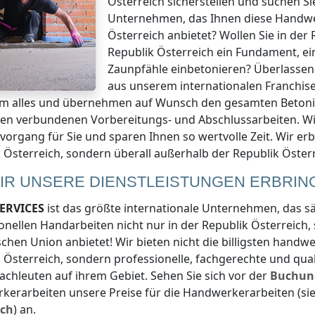
Österreich
sicherstellen und suchen Si
Unternehmen, das Ihnen diese Handw
Österreich
anbietet? Wollen Sie
in der 
Republik Österreich
ein Fundament, ei
Zaunpfähle einbetonieren? Überlassen 
aus unserem internationalen Franchi
um alles und übernehmen auf Wunsch den gesamten Betonie
ren verbundenen Vorbereitungs- und Abschlussarbeiten. 
vorgang für Sie und sparen Ihnen so wertvolle Zeit. Wir er
 Österreich
, sondern überall
außerhalb der Republik Öster
IR UNSERE DIENSTLEISTUNGEN ERBRIN
ERVICES
ist das größte internationale Unternehmen, das 
onellen Handarbeiten nicht nur
in der Republik Österreich
,
chen Union anbietet! Wir bieten nicht die billigsten handw
 Österreich
, sondern professionelle, fachgerechte und qua
achleuten auf ihrem Gebiet. Sehen Sie sich vor der
Buchun
kerarbeiten unsere Preise für die Handwerkerarbeiten (si
ich
) an.