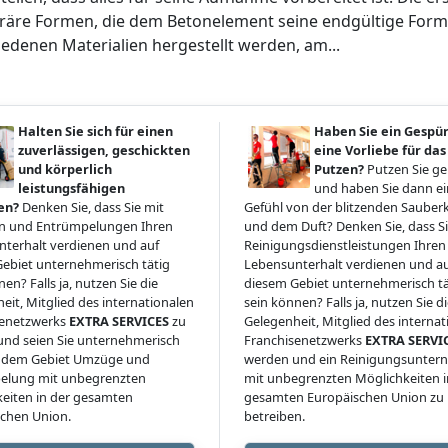
äre Formen, die dem Betonelement seine endgültige Form
iedenen Materialien hergestellt werden, am...
Halten Sie sich für einen
Haben Sie ein Gespü
zuverlässigen, geschickten
eine Vorliebe für das
und körperlich
Putzen?
Putzen Sie g
leistungsfähigen
und haben Sie dann ein
en?
Denken Sie, dass Sie mit
Gefühl von der blitzenden Sauberk
 und Entrümpelungen Ihren
und dem Duft? Denken Sie, dass Si
terhalt verdienen und auf
Reinigungsdienstleistungen Ihren
ebiet unternehmerisch tätig
Lebensunterhalt verdienen und a
en? Falls ja, nutzen Sie die
diesem Gebiet unternehmerisch tä
eit, Mitglied des internationalen
sein können? Falls ja, nutzen Sie d
senetzwerks
EXTRA SERVICES
zu
Gelegenheit, Mitglied des interna
nd seien Sie unternehmerisch
Franchisenetzwerks
EXTRA SERVI
uf dem Gebiet Umzüge und
werden und ein Reinigungsunte
elung mit unbegrenzten
mit unbegrenzten Möglichkeiten i
eiten in der gesamten
gesamten Europäischen Union zu
chen Union.
betreiben.