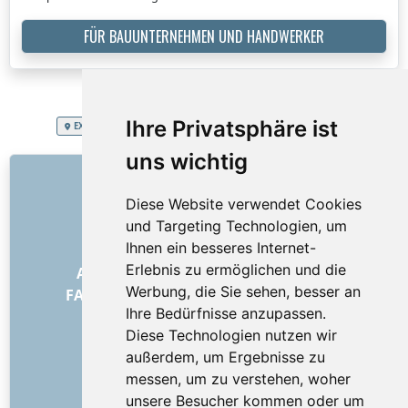
FÜR BAUUNTERNEHMEN UND HANDWERKER
Ihre Privatsphäre ist
EXTRA SERVICES
Republik Österreich
Büroentrümpelung
uns wichtig
LINKS
Diese Website verwendet Cookies
Über uns
und Targeting Technologien, um
Wie alles begann
Ihnen ein besseres Internet-
Preisliste
Erlebnis zu ermöglichen und die
Allgemeine Geschäftsbedingungen
Werbung, die Sie sehen, besser an
FAQ – für Besteller
FAQ – für Anbieter
Ihre Bedürfnisse anzupassen.
Werbung und Marketing
Diese Technologien nutzen wir
Blog
außerdem, um Ergebnisse zu
Impressum
messen, um zu verstehen, woher
Kontakt
unsere Besucher kommen oder um