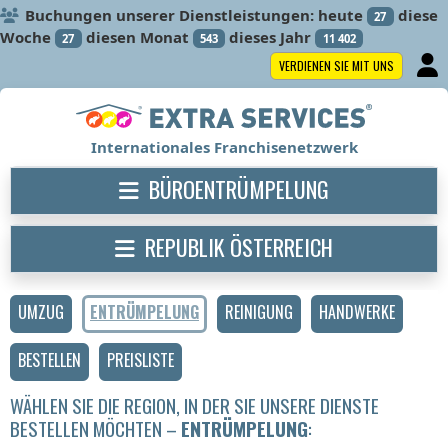
Buchungen unserer Dienstleistungen: heute
diese
27
Woche
diesen Monat
dieses Jahr
27
543
11 402
VERDIENEN SIE MIT UNS
Internationales Franchisenetzwerk
BÜROENTRÜMPELUNG
REPUBLIK ÖSTERREICH
UMZUG
ENTRÜMPELUNG
REINIGUNG
HANDWERKE
BESTELLEN
PREISLISTE
WÄHLEN SIE DIE REGION, IN DER SIE UNSERE DIENSTE
BESTELLEN MÖCHTEN –
ENTRÜMPELUNG
: