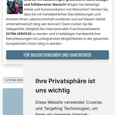
und hilfsbereiter Mensch?
Mögen Sie vielseitige
Arbeit und Kommunikation mit Menschen? Denken Sie,
dass Sie mit handwerklichen Dienstleistungen und
Arbeiten Ihren Lebensunterhalt verdienen und auf diesem Gebiet
unternehmerisch tätig sein können? Dann nutzen Sie die
Gelegenheit, Mitglied des internationalen Franchisenetzwerks
EXTRA SERVICES
zu werden und in beliebigen handwerklichen
Dienstleistungen mit unbegrenzten Möglichkeiten in der gesamten
Europäischen Union tätig zu werden.
FÜR BAUUNTERNEHMEN UND HANDWERKER
Ihre Privatsphäre ist
EXTRA SERVICES
Republik Österreich
Scheunen- und Bauernhofentrümpelung
uns wichtig
LINKS
Diese Website verwendet Cookies
Über uns
und Targeting Technologien, um
Wie alles begann
Ihnen ein besseres Internet-