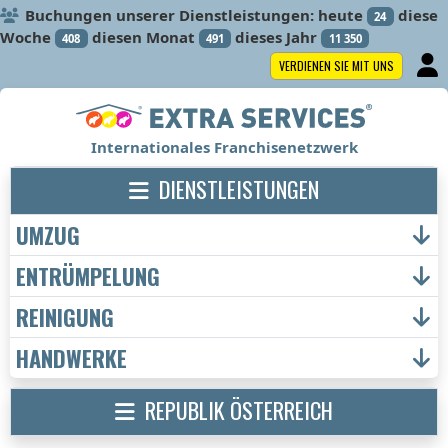
Buchungen unserer Dienstleistungen: heute
diese
24
Woche
diesen Monat
dieses Jahr
408
491
11 350
VERDIENEN SIE MIT UNS
Internationales Franchisenetzwerk
DIENSTLEISTUNGEN
UMZUG
ENTRÜMPELUNG
REINIGUNG
HANDWERKE
REPUBLIK ÖSTERREICH