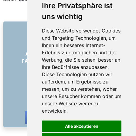
Ihre Privatsphäre ist
EXTRA SERVICES
Republik Österreich
uns wichtig
LINKS
Diese Website verwendet Cookies
und Targeting Technologien, um
Über uns
Ihnen ein besseres Internet-
Wie alles begann
Erlebnis zu ermöglichen und die
Allgemeine Geschäftsbedingungen
Werbung, die Sie sehen, besser an
FAQ – für Besteller
FAQ – für Anbieter
Ihre Bedürfnisse anzupassen.
Werbung und Marketing
Diese Technologien nutzen wir
Blog
außerdem, um Ergebnisse zu
Impressum
messen, um zu verstehen, woher
Kontakt
unsere Besucher kommen oder um
SOZIALE NETZWERKE
unsere Website weiter zu
entwickeln.
Alle akzeptieren