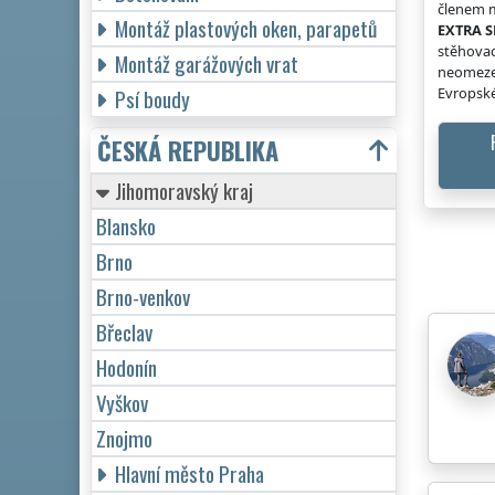
členem m
Montáž plastových oken, parapetů
EXTRA S
stěhovac
Montáž garážových vrat
neomeze
Evropské
Psí boudy
ČESKÁ REPUBLIKA
Jihomoravský kraj
Blansko
Brno
Brno-venkov
Břeclav
Hodonín
Vyškov
Znojmo
Hlavní město Praha