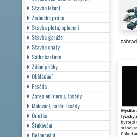
Stavba lešení
Zednické práce
Stavba plotu, oplocení
Stavba garáže
zahradn
Stavba chaty
Sádrokartony
Zdění příčky
Obkládání
Fasáda
Zateplení domu, fasády
Malování, nátěr fasády
Myslíte 
Omítka
fyzicky 
byste si
Štukování
stěhovac
Betonování
Pokud an