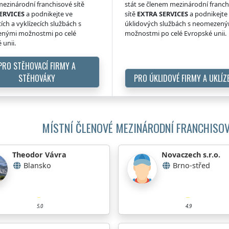
ezinárodní franchisové sítě
stát se členem mezinárodní franc
ERVICES
a podnikejte ve
sítě
EXTRA SERVICES
a podnikejte
ích a vyklízecích službách s
úklidových službách s neomezen
nými možnostmi po celé
možnostmi po celé Evropské unii.
 unii.
PRO STĚHOVACÍ FIRMY A
STĚHOVÁKY
PRO ÚKLIDOVÉ FIRMY A UKLÍZ
MÍSTNÍ ČLENOVÉ MEZINÁRODNÍ FRANCHISOV
Theodor Vávra
Novaczech s.r.o.
Blansko
Brno-střed
5.0
4.9