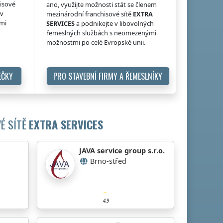
hisové
ano, využijte možnosti stát se členem
 v
mezinárodní franchisové sítě
EXTRA
ými
SERVICES
a podnikejte v libovolných
řemeslných službách s neomezenými
možnostmi po celé Evropské unii.
EČKY
PRO STAVEBNÍ FIRMY A ŘEMESLNÍKY
É SÍTĚ
EXTRA SERVICES
JAVA service group s.r.o.
Brno-střed
4.9