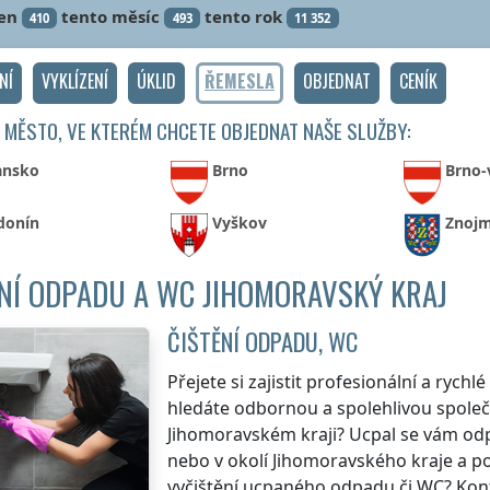
en
tento měsíc
tento rok
410
493
11 352
NÍ
VYKLÍZENÍ
ÚKLID
ŘEMESLA
OBJEDNAT
CENÍK
 MĚSTO, VE KTERÉM CHCETE OBJEDNAT NAŠE SLUŽBY:
ansko
Brno
Brno-
donín
Vyškov
Znoj
NÍ ODPADU A WC JIHOMORAVSKÝ KRAJ
ČIŠTĚNÍ ODPADU, WC
Přejete si zajistit profesionální a rych
hledáte odbornou a spolehlivou společn
Jihomoravském kraji
? Ucpal se vám od
nebo v okolí
Jihomoravského kraje
a po
vyčištění ucpaného odpadu či WC? Konta