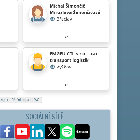
Michal Šimončič
Miroslava Šimončičová
Břeclav
4.6
EMGEU CTL s.r.o. - car
transport logistik
Vyškov
4.5
raj
Čištění odpadu, WC
SOCIÁLNÍ SÍTĚ