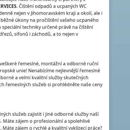
ERVICES
. Čištění odpadů a ucpaných WC
n denně nejen
v Jihomoravském kraji
a okolí, ale i
 běžné úkony na pročištění vašeho ucpaného
speciální techniky určené právě na čištění
řezů, sifonů i záchodů, a to nejen
v
je veškeré řemeslné, montážní a odborné ruční
vropské unie! Nenabízíme nejlevnější řemeslné
dborné a velmi kvalitní služby skutečných
h řemeslných služeb si prohlédněte naše ceny
h služeb zajistit i jiné odborné služby naší
S
. Máte zájem o profesionální a spolehlivé
í
. Máte zájem o rychlé a kvalitní vyklízecí práce?