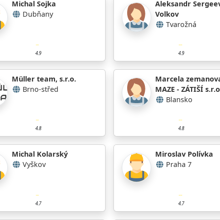
Michal Sojka
Aleksandr Sergee
Dubňany
Volkov
Tvarožná
4.9
4.9
Müller team, s.r.o.
Marcela zemanov
Brno-střed
MAZE - ZÁTIŠÍ s.r.o
Blansko
4.8
4.8
Michal Kolarský
Miroslav Polívka
Vyškov
Praha 7
4.7
4.7