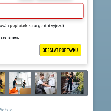
čtován
poplatek
za urgentní výjezd)
i seznámen.