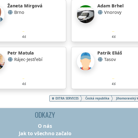
Žaneta Mirgová
Adam Brhel
Brno
Vnorovy
4.6
4.6
Petr Matula
Patrik Eliáš
Rájec-Jestřebí
Tasov
4.6
4.6
EXTRA SERVICES
Česká republika
Jihomoravský k
ODKAZY
O nás
Jak to všechno začalo