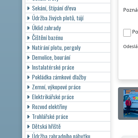
Sekání, štípání dřeva
Pozná
Údržba živých plotů, tújí
Úklid zahrady
Po
Čištění bazénu
Natírání plotu, pergoly
Odeslá
Demolice, bourání
Instalatérské práce
Pokládka zámkové dlažby
Zemní, výkopové práce
Elektrikářské práce
Rozvod elektřiny
Truhlářské práce
Dětská hřiště
Údržba zahradního nábytku