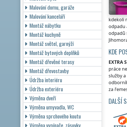
Malování domu, garáže
Malování kanceláří
kdekoli
Montáž nábytku
odpadu a
odpadů s
Montáž kuchyně
Jihomor
Montáž světel, garnýží
KDE PO
Montáž bytových doplňků
Montáž dřevěné terasy
EXTRA S
práce n
Montáž dřevostavby
služby a
Údržba interiéru
odborní
Údržba exteriéru
za řemes
Výměna dveří
DALŠÍ 
Výměna umyvadla, WC
Výměna sprchového koutu
Výměna vypínače, zásuvky