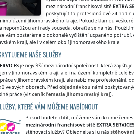
mezinárodní franchisové sítě
EXTRA S
poskytují tito profesionálové 24 hodi
mimo území Jihomoravského kraje
. Pokud zklamou veškeré
 nepomůžou ani rady souseda, obraťte se na nás. Použitím 
e vám postaráme o dokonalé vyčištění ucpaného potrubí, d
avském kraji
, ale i v celém okolí
Jihomoravského kraje
.
SKYTUJEME NAŠE SLUŽBY
ERVICES
je největší mezinárodní společnost, která zajišťu
ejen
v Jihomoravském kraji
, ale i na území kompletně celé E
 práce
v Jihomoravském kraji
, ale nabízíme profesionální, o
ků ve svých oborech. Před
objednávkou
námi poskytovanýc
lné práce (viz
ceník
řemesla
Jihomoravský kraj
).
SLUŽBY, KTERÉ VÁM MŮŽEME NABÍDNOUT
Pokud budete chtít, můžeme vám kromě řemeslnýc
mezinárodní franchisové sítě
EXTRA SERVICE
stěhovací služby? Objednejte si u nás
stěhován