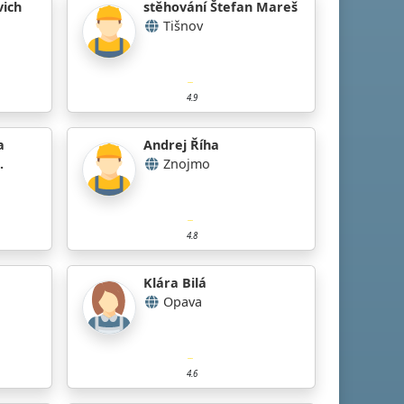
vich
stěhování Štefan Mareš
Tišnov
4.9
a
Andrej Říha
.
Znojmo
4.8
Klára Bilá
Opava
4.6