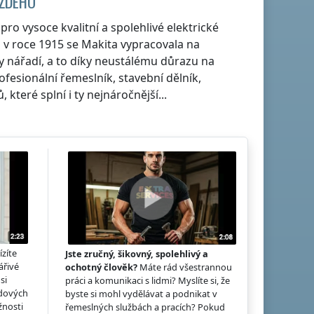
AŽDÉHO
ro vysoce kvalitní a spolehlivé elektrické
v roce 1915 se Makita vypracovala na
by nářadí, a to díky neustálému důrazu na
rofesionální řemeslník, stavební dělník,
které splní i ty nejnáročnější...
ízíte
Jste zručný, šikovný, spolehlivý a
ářivé
ochotný člověk?
Máte rád všestrannou
si
práci a komunikaci s lidmi? Myslíte si, že
idových
byste si mohl vydělávat a podnikat v
žnosti
řemeslných službách a pracích? Pokud