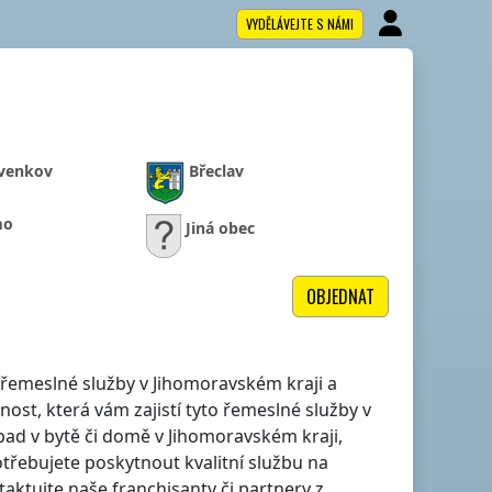
VYDĚLÁVEJTE S NÁMI
venkov
Břeclav
mo
Jiná obec
OBJEDNAT
lé řemeslné služby
v Jihomoravském kraji
a
ost, která vám zajistí tyto řemeslné služby
v
pad v bytě či domě
v Jihomoravském kraji
,
třebujete poskytnout kvalitní službu na
ktujte naše franchisanty či partnery z