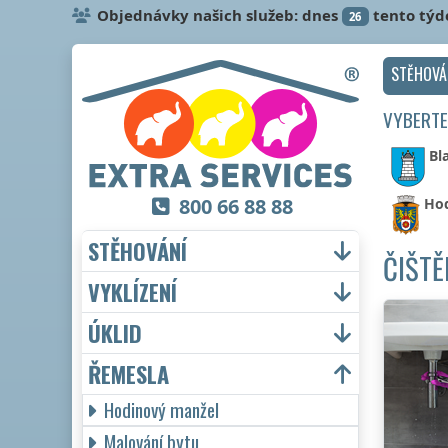
Objednávky našich služeb: dnes
tento týd
26
STĚHOVÁ
VYBERTE
Bl
800 66 88 88
Ho
STĚHOVÁNÍ
ČIŠTĚ
VYKLÍZENÍ
ÚKLID
ŘEMESLA
Hodinový manžel
Malování bytu