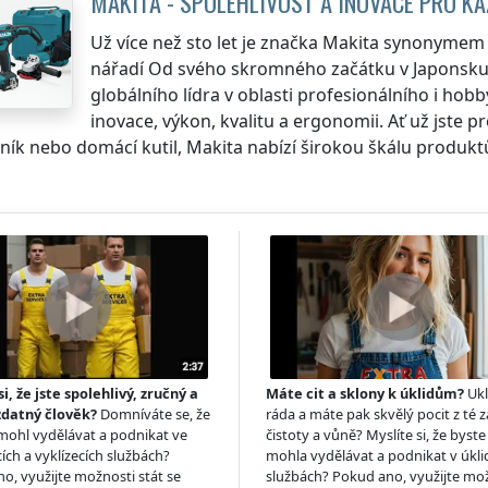
MAKITA - SPOLEHLIVOST A INOVACE PRO K
Už více než sto let je značka Makita synonymem p
nářadí Od svého skromného začátku v Japonsku 
globálního lídra v oblasti profesionálního i hob
inovace, výkon, kvalitu a ergonomii. Ať už jste p
ík nebo domácí kutil, Makita nabízí širokou škálu produktů, 
si, že jste spolehlivý, zručný a
Máte cit a sklony k úklidům?
Ukl
zdatný člověk?
Domníváte se, že
ráda a máte pak skvělý pocit z té z
 mohl vydělávat a podnikat ve
čistoty a vůně? Myslíte si, že byste 
ích a vyklízecích službách?
mohla vydělávat a podnikat v úkl
o, využijte možnosti stát se
službách? Pokud ano, využijte mo