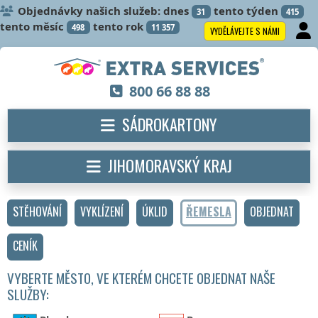
Objednávky našich služeb: dnes
tento týden
31
415
tento měsíc
tento rok
498
11 357
VYDĚLÁVEJTE S NÁMI
800 66 88 88
SÁDROKARTONY
JIHOMORAVSKÝ KRAJ
STĚHOVÁNÍ
VYKLÍZENÍ
ÚKLID
ŘEMESLA
OBJEDNAT
CENÍK
VYBERTE MĚSTO, VE KTERÉM CHCETE OBJEDNAT NAŠE
SLUŽBY: