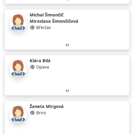
Michal Šimončič
Miroslava Šimončičová
Břeclav
4.6
Klára Bilá
Opava
4.6
Žaneta Mirgová
Brno