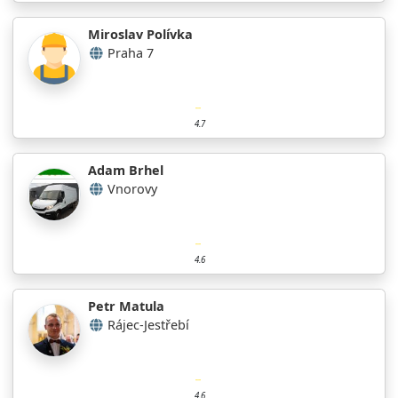
Miroslav Polívka
Praha 7
4.7
Adam Brhel
Vnorovy
4.6
Petr Matula
Rájec-Jestřebí
4.6