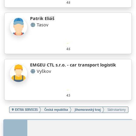
4.6
Patrik Eliáš
Tasov
4.6
EMGEU CTL s.r.o. - car transport logistik
Vyškov
4.5
EXTRA SERVICES
Česká republika
Jihomoravský kraj
Sádrokartony
ODKAZY