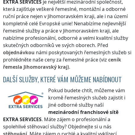
EXTRA SERVICES
je největší mezinárodní společnost,
která zajišťuje veškeré řemeslné, montážní a odborné
ruční práce nejen
v Jihomoravském kraji
, ale i na území
kompletně celé Evropské unie! Nenabízíme nejlevnější
řemeslné služby a práce
v Jihomoravském kraji
, ale
nabízíme profesionální, odborné a velmi kvalitní služby
skutečných odborníků ve svých oborech. Před
objednávkou
námi poskytovaných řemeslných služeb si
prohlédněte naše ceny za řemeslné práce (viz
ceník
řemesla
Jihomoravský kraj
).
DALŠÍ SLUŽBY, KTERÉ VÁM MŮŽEME NABÍDNOUT
Pokud budete chtít, můžeme vám
kromě řemeslných služeb zajistit i
jiné odborné služby naší
mezinárodní franchisové sítě
EXTRA SERVICES
. Máte zájem o profesionální a
spolehlivé stěhovací služby? Objednejte si u nás
stěhování
. Máte zájem o rychlé a kvalitní vyklízecí