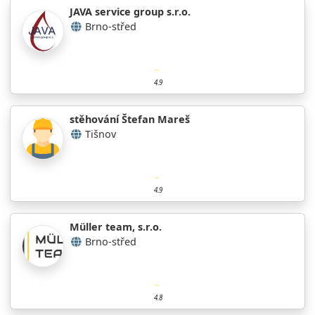
JAVA service group s.r.o.
Brno-střed
4.9
stěhování Štefan Mareš
Tišnov
4.9
Müller team, s.r.o.
Brno-střed
4.8