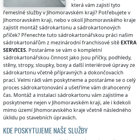
která vám zajistí tyto
řemeslné služby
v Jihomoravském kraji
? Potřebujete
v
Jihomoravském kraji
, nebo v okolí
Jihomoravského kraje
zajistit montáž sádrokartonu a sádrokartonových
příček? Přenechte tuto sádrokartonářskou práci našim
sádrokartonářům z mezinárodní franchisové sítě
EXTRA
SERVICES
. Postaráme se vám o kompletní
sádrokartonářskou činnost jako jsou příčky, podhledy,
stěny, stropy, sloupky, boxy a další interiérové úpravy ze
sádrokartonu včetně přípravných a dokončovacích
prací. Velmi rádi vám poskytneme a postaráme se o celý
proces sádrokartonování a ušetříme vám drahocenný
čas. Montáž a instalaci sádrokartonu vám zajistíme a
poskytneme nejen
v Jihomoravském kraji
, ale i kdekoli
mimo území Jihomoravského kraje
včetně následného
úklidu po stavebních úpravách.
KDE POSKYTUJEME NAŠE SLUŽBY