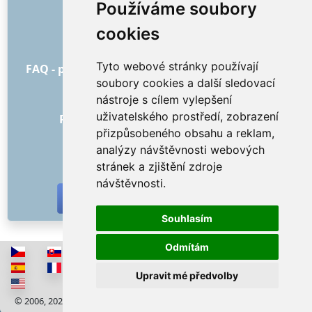
O nás
Používáme soubory
Jak to všechno začalo
cookies
Ceník
Všeobecné obchodní podmínky
Tyto webové stránky používají
FAQ - pro objednatele
FAQ - pro poskytovatele
soubory cookies a další sledovací
Reklama a marketing
nástroje s cílem vylepšení
Blog
uživatelského prostředí, zobrazení
Recenze objednávek s hodnocením
přizpůsobeného obsahu a reklam,
Kontakt
analýzy návštěvnosti webových
SOCIÁLNÍ SÍTĚ
stránek a zjištění zdroje
návštěvnosti.
Souhlasím
Odmítám
Upravit mé předvolby
© 2006, 2026 RISS COMPANY, s.r.o. Všechna práva vyhrazena
Cookies