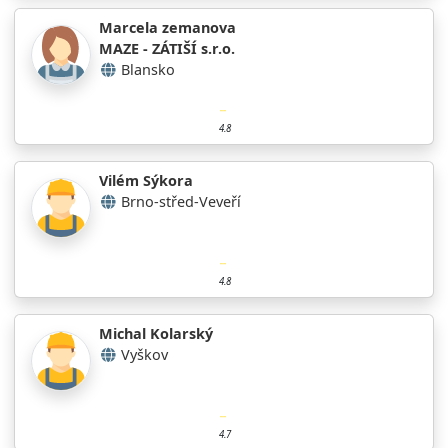
Marcela zemanova
MAZE - ZÁTIŠÍ s.r.o.
Blansko
4.8
Vilém Sýkora
Brno-střed-Veveří
4.8
Michal Kolarský
Vyškov
4.7