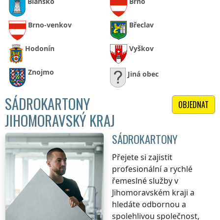
Blansko
Brno
Brno-venkov
Břeclav
Hodonín
Vyškov
Znojmo
Jiná obec
SÁDROKARTONY
OBJEDNAT
JIHOMORAVSKÝ KRAJ
SÁDROKARTONY
Přejete si zajistit
profesionální a rychlé
řemeslné služby
v
Jihomoravském kraji
a
hledáte odbornou a
spolehlivou společnost,