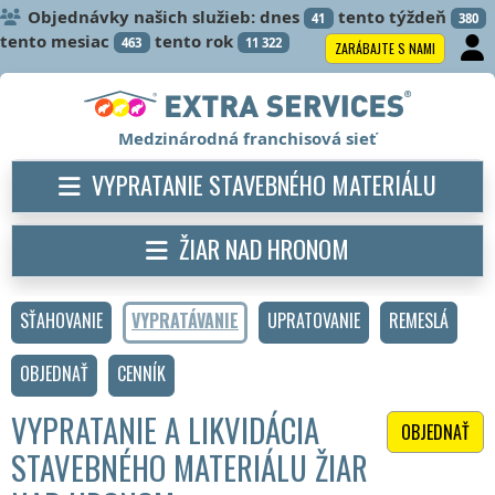
Objednávky našich služieb: dnes
tento týždeň
41
380
tento mesiac
tento rok
463
11 322
ZARÁBAJTE S NAMI
Medzinárodná franchisová sieť
VYPRATANIE STAVEBNÉHO MATERIÁLU
ŽIAR NAD HRONOM
SŤAHOVANIE
VYPRATÁVANIE
UPRATOVANIE
REMESLÁ
OBJEDNAŤ
CENNÍK
VYPRATANIE A LIKVIDÁCIA
OBJEDNAŤ
STAVEBNÉHO MATERIÁLU ŽIAR