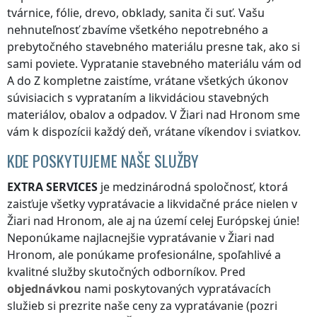
tvárnice, fólie, drevo, obklady, sanita či suť. Vašu
nehnuteľnosť zbavíme všetkého nepotrebného a
prebytočného stavebného materiálu presne tak, ako si
sami poviete. Vypratanie stavebného materiálu vám od
A do Z kompletne zaistíme, vrátane všetkých úkonov
súvisiacich s vyprataním a likvidáciou stavebných
materiálov, obalov a odpadov.
V Žiari nad Hronom
sme
vám k dispozícii každý deň, vrátane víkendov i sviatkov.
KDE POSKYTUJEME NAŠE SLUŽBY
EXTRA SERVICES
je medzinárodná spoločnosť, ktorá
zaisťuje všetky vypratávacie a likvidačné práce nielen
v
Žiari nad Hronom
, ale aj na území celej Európskej únie!
Neponúkame najlacnejšie vypratávanie
v Žiari nad
Hronom
, ale ponúkame profesionálne, spoľahlivé a
kvalitné služby skutočných odborníkov. Pred
objednávkou
nami poskytovaných vypratávacích
služieb si prezrite naše ceny za vypratávanie (pozri