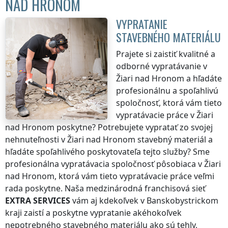
NAD HRONOM
VYPRATANIE
STAVEBNÉHO MATERIÁLU
Prajete si zaistiť kvalitné a
odborné vypratávanie
v
Žiari nad Hronom
a hľadáte
profesionálnu a spoľahlivú
spoločnosť, ktorá vám tieto
vypratávacie práce
v Žiari
nad Hronom
poskytne? Potrebujete vypratať zo svojej
nehnuteľnosti
v Žiari nad Hronom
stavebný materiál a
hľadáte spoľahlivého poskytovateľa tejto služby? Sme
profesionálna vypratávacia spoločnosť pôsobiaca
v Žiari
nad Hronom
, ktorá vám tieto vypratávacie práce veľmi
rada poskytne. Naša medzinárodná franchisová sieť
EXTRA SERVICES
vám aj kdekoľvek
v Banskobystrickom
kraji
zaistí a poskytne vypratanie akéhokoľvek
nepotrebného stavebného materiálu ako sú tehly,