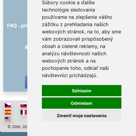
Súbory cookie a ďalšie
Ako to všetko začalo
technológie sledovania
Cenník
používame na zlepšenie vášho
Všeobecné obchodné podmienky
zážitku z prehliadania našich
FAQ - pre objednávateľa
FAQ - pre poskytovateľov
webových stránok, na to, aby sme
Reklama a marketing
vám zobrazovali prispôsobený
Blog
obsah a cielené reklamy, na
Recenzie objednávok s hodnotením
analýzu návštevnosti našich
Kontakt
webových stránok a na
SOCIÁLNE SIETE
pochopenie toho, odkiaľ naši
návštevníci prichádzajú.
Súhlasím
Odmietam
Zmeniť moje nastavenia
© 2006, 2026 RISS COMPANY, s.r.o. Všetky práva vyhradené
Cookies