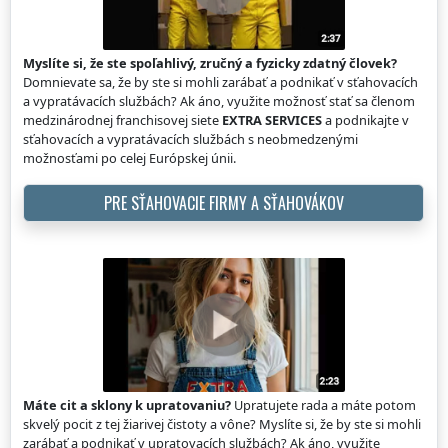
Myslíte si, že ste spoľahlivý, zručný a fyzicky zdatný človek?
Domnievate sa, že by ste si mohli zarábať a podnikať v sťahovacích
a vypratávacích službách? Ak áno, využite možnosť stať sa členom
medzinárodnej franchisovej siete
EXTRA SERVICES
a podnikajte v
sťahovacích a vypratávacích službách s neobmedzenými
možnosťami po celej Európskej únii.
PRE SŤAHOVACIE FIRMY A SŤAHOVÁKOV
Máte cit a sklony k upratovaniu?
Upratujete rada a máte potom
skvelý pocit z tej žiarivej čistoty a vône? Myslíte si, že by ste si mohli
zarábať a podnikať v upratovacích službách? Ak áno, využite