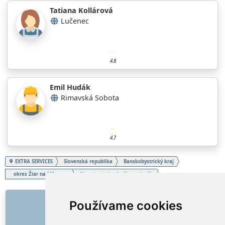
Tatiana Kollárová
Lučenec
4.8
Emil Hudák
Rimavská Sobota
4.7
EXTRA SERVICES
Slovenská republika
Banskobystrický kraj
okres Žiar nad Hronom
Vypratanie stavebného materiálu
ODKAZY
Používame cookies
O nás