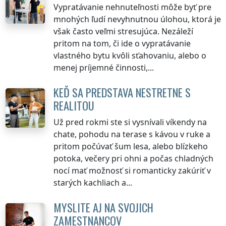
Vypratávanie nehnuteľnosti môže byť pre
mnohých ľudí nevyhnutnou úlohou, ktorá je
však často veľmi stresujúca. Nezáleží
pritom na tom, či ide o vypratávanie
vlastného bytu kvôli sťahovaniu, alebo o
menej príjemné činnosti,...
KEĎ SA PREDSTAVA NESTRETNE S
REALITOU
Už pred rokmi ste si vysnívali víkendy na
chate, pohodu na terase s kávou v ruke a
pritom počúvať šum lesa, alebo blízkeho
potoka, večery pri ohni a počas chladných
nocí mať možnosť si romanticky zakúriť v
starých kachliach a...
MYSLITE AJ NA SVOJICH
ZAMESTNANCOV