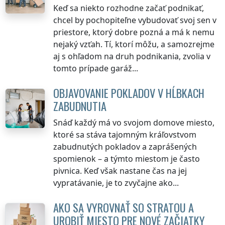
Keď sa niekto rozhodne začať podnikať,
chcel by pochopiteľne vybudovať svoj sen v
priestore, ktorý dobre pozná a má k nemu
nejaký vzťah. Tí, ktorí môžu, a samozrejme
aj s ohľadom na druh podnikania, zvolia v
tomto prípade garáž...
OBJAVOVANIE POKLADOV V HĹBKACH
ZABUDNUTIA
Snáď každý má vo svojom domove miesto,
ktoré sa stáva tajomným kráľovstvom
zabudnutých pokladov a zaprášených
spomienok – a týmto miestom je často
pivnica. Keď však nastane čas na jej
vypratávanie, je to zvyčajne ako...
AKO SA VYROVNAŤ SO STRATOU A
UROBIŤ MIESTO PRE NOVÉ ZAČIATKY