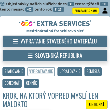
Objednávky našich služieb: dnes
tento týždeň
38
319
tento mesiac
tento rok
402
11 261
ZARÁBAJTE S NAMI
Medzinárodná franchisová sieť
VYPRATANIE STAVEBNÉHO MATERIÁLU
SLOVENSKÁ REPUBLIKA
SŤAHOVANIE
VYPRATÁVANIE
UPRATOVANIE
REMESLÁ
OBJEDNAŤ
CENNÍK
KROK, NA KTORÝ VOPRED MYSLÍ LEN
MÁLOKTO
OBJEDNAŤ