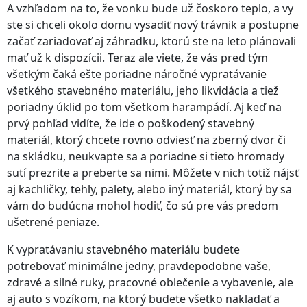
A vzhľadom na to, že vonku bude už čoskoro teplo, a vy
ste si chceli okolo domu vysadiť nový trávnik a postupne
začať zariadovať aj záhradku, ktorú ste na leto plánovali
mať už k dispozícii. Teraz ale viete, že vás pred tým
všetkým čaká ešte poriadne náročné vypratávanie
všetkého stavebného materiálu, jeho likvidácia a tiež
poriadny úklid po tom všetkom harampádí. Aj keď na
prvý pohľad vidíte, že ide o poškodený stavebný
materiál, ktorý chcete rovno odviesť na zberný dvor či
na skládku, neukvapte sa a poriadne si tieto hromady
sutí prezrite a preberte sa nimi. Môžete v nich totiž nájsť
aj kachličky, tehly, palety, alebo iný materiál, ktorý by sa
vám do budúcna mohol hodiť, čo sú pre vás predom
ušetrené peniaze.
K vypratávaniu stavebného materiálu budete
potrebovať minimálne jedny, pravdepodobne vaše,
zdravé a silné ruky, pracovné oblečenie a vybavenie, ale
aj auto s vozíkom, na ktorý budete všetko nakladať a