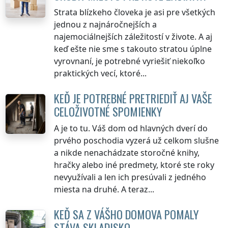
Strata blízkeho človeka je asi pre všetkých
jednou z najnáročnejších a
najemociálnejších záležitostí v živote. A aj
keď ešte nie sme s takouto stratou úplne
vyrovnaní, je potrebné vyriešiť niekoľko
praktických vecí, ktoré...
KEĎ JE POTREBNÉ PRETRIEDIŤ AJ VAŠE
CELOŽIVOTNÉ SPOMIENKY
A je to tu. Váš dom od hlavných dverí do
prvého poschodia vyzerá už celkom slušne
a nikde nenachádzate storočné knihy,
hračky alebo iné predmety, ktoré ste roky
nevyužívali a len ich presúvali z jedného
miesta na druhé. A teraz...
KEĎ SA Z VÁŠHO DOMOVA POMALY
STÁVA SKLADISKO