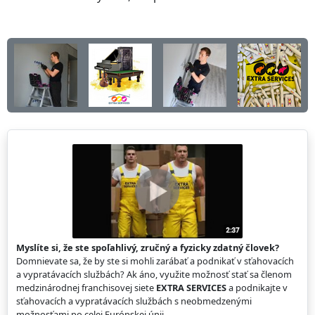
Myslíte si, že ste spoľahlivý, zručný a fyzicky zdatný človek?
Domnievate sa, že by ste si mohli zarábať a podnikať v sťahovacích
a vypratávacích službách? Ak áno, využite možnosť stať sa členom
medzinárodnej franchisovej siete
EXTRA SERVICES
a podnikajte v
sťahovacích a vypratávacích službách s neobmedzenými
možnosťami po celej Európskej únii.