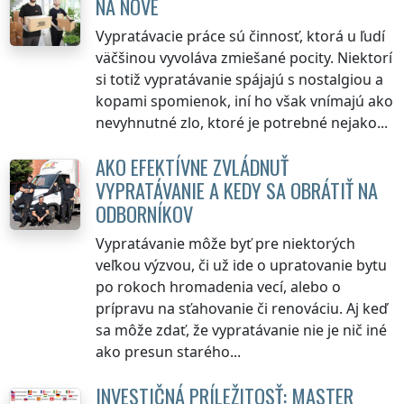
NA NOVÉ
Vypratávacie práce sú činnosť, ktorá u ľudí
väčšinou vyvoláva zmiešané pocity. Niektorí
si totiž vypratávanie spájajú s nostalgiou a
kopami spomienok, iní ho však vnímajú ako
nevyhnutné zlo, ktoré je potrebné nejako...
AKO EFEKTÍVNE ZVLÁDNUŤ
VYPRATÁVANIE A KEDY SA OBRÁTIŤ NA
ODBORNÍKOV
Vypratávanie môže byť pre niektorých
veľkou výzvou, či už ide o upratovanie bytu
po rokoch hromadenia vecí, alebo o
prípravu na sťahovanie či renováciu. Aj keď
sa môže zdať, že vypratávanie nie je nič iné
ako presun starého...
INVESTIČNÁ PRÍLEŽITOSŤ: MASTER