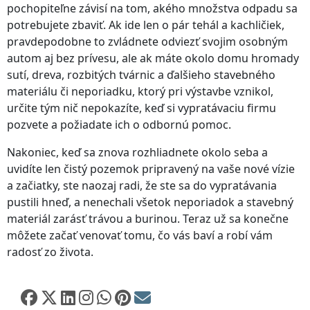
pochopiteľne závisí na tom, akého množstva odpadu sa
potrebujete zbaviť. Ak ide len o pár tehál a kachličiek,
pravdepodobne to zvládnete odviezť svojim osobným
autom aj bez prívesu, ale ak máte okolo domu hromady
sutí, dreva, rozbitých tvárnic a ďalšieho stavebného
materiálu či neporiadku, ktorý pri výstavbe vznikol,
určite tým nič nepokazíte, keď si vypratávaciu firmu
pozvete a požiadate ich o odbornú pomoc.
Nakoniec, keď sa znova rozhliadnete okolo seba a
uvidíte len čistý pozemok pripravený na vaše nové vízie
a začiatky, ste naozaj radi, že ste sa do vypratávania
pustili hneď, a nenechali všetok neporiadok a stavebný
materiál zarásť trávou a burinou. Teraz už sa konečne
môžete začať venovať tomu, čo vás baví a robí vám
radosť zo života.