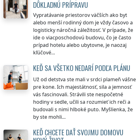
DÔKLADNÚ PRÍPRAVU
Vypratávanie priestorov väčších ako byt
alebo menší rodinný dom je vždy časovo a
logisticky náročná záležitosť. V prípade, že
ide o viacposchodovú budovu, čo je často
prípad hotelu alebo ubytovne, je naozaj
kľúčové...
KEĎ SA VŠETKO NEDARÍ PODĽA PLÁNU
Už od detstva ste mali v srdci plameň vášne
pre kone. Ich majestátnosť, sila a jemnosť
vás fascinovali. Strávili ste nespočetné
hodiny v sedle, učili sa rozumieť ich reči a
budovali s nimi hlboké puto. Myšlienka, že
by ste mohli...
KEĎ CHCETE DAŤ SVOJMU DOMOVU