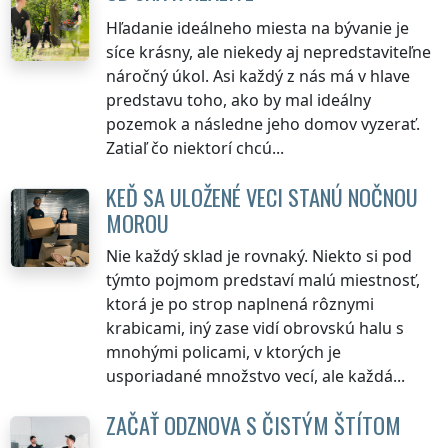
Hľadanie ideálneho miesta na bývanie je
síce krásny, ale niekedy aj nepredstaviteľne
náročný úkol. Asi každý z nás má v hlave
predstavu toho, ako by mal ideálny
pozemok a následne jeho domov vyzerať.
Zatiaľ čo niektorí chcú...
KEĎ SA ULOŽENÉ VECI STANÚ NOČNOU
MOROU
Nie každý sklad je rovnaký. Niekto si pod
týmto pojmom predstaví malú miestnosť,
ktorá je po strop naplnená rôznymi
krabicami, iný zase vidí obrovskú halu s
mnohými policami, v ktorých je
usporiadané množstvo vecí, ale každá...
ZAČAŤ ODZNOVA S ČISTÝM ŠTÍTOM