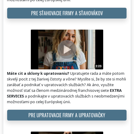
PRE SŤAHOVACIE FIRMY A SŤAHOVÁKOV
Máte cit a sklony k upratovaniu?
Upratujete rada a máte potom
skvelý pocit z tej žiarivej čistoty a vône? Myslíte si, že by ste si mohli
zarábať a podnikať v upratovacích službách? Ak áno, využite
možnosť stať sa členom medzinárodnej franchisovej siete
EXTRA
SERVICES
a podnikajte v upratovacích službách s neobmedzenými
možnosťami po celej Európskej únii.
PRE UPRATOVACIE FIRMY A UPRATOVAČKY