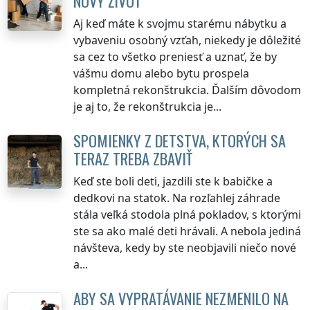
NOVÝ ŽIVOT
Aj keď máte k svojmu starému nábytku a
vybaveniu osobný vzťah, niekedy je dôležité
sa cez to všetko preniesť a uznať, že by
vášmu domu alebo bytu prospela
kompletná rekonštrukcia. Ďalším dôvodom
je aj to, že rekonštrukcia je...
SPOMIENKY Z DETSTVA, KTORÝCH SA
TERAZ TREBA ZBAVIŤ
Keď ste boli deti, jazdili ste k babičke a
dedkovi na statok. Na rozľahlej záhrade
stála veľká stodola plná pokladov, s ktorými
ste sa ako malé deti hrávali. A nebola jediná
návšteva, kedy by ste neobjavili niečo nové
a...
ABY SA VYPRATÁVANIE NEZMENILO NA