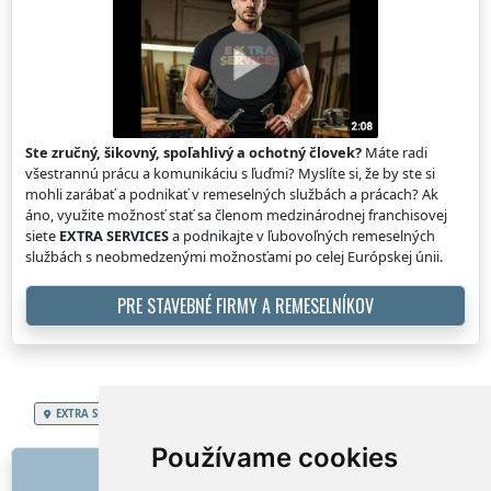
Ste zručný, šikovný, spoľahlivý a ochotný človek?
Máte radi
všestrannú prácu a komunikáciu s ľuďmi? Myslíte si, že by ste si
mohli zarábať a podnikať v remeselných službách a prácach? Ak
áno, využite možnosť stať sa členom medzinárodnej franchisovej
siete
EXTRA SERVICES
a podnikajte v ľubovoľných remeselných
službách s neobmedzenými možnosťami po celej Európskej únii.
PRE STAVEBNÉ FIRMY A REMESELNÍKOV
EXTRA SERVICES
Slovenská republika
Vypratanie stavebného materiálu
Používame cookies
ODKAZY