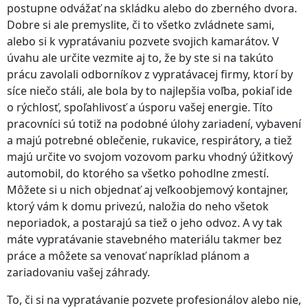
postupne odvážať na skládku alebo do zberného dvora.
Dobre si ale premyslite, či to všetko zvládnete sami,
alebo si k vypratávaniu pozvete svojich kamarátov. V
úvahu ale určite vezmite aj to, že by ste si na takúto
prácu zavolali odborníkov z vypratávacej firmy, ktorí by
síce niečo stáli, ale bola by to najlepšia voľba, pokiaľ ide
o rýchlosť, spoľahlivosť a úsporu vašej energie. Títo
pracovníci sú totiž na podobné úlohy zariadení, vybavení
a majú potrebné oblečenie, rukavice, respirátory, a tiež
majú určite vo svojom vozovom parku vhodný úžitkový
automobil, do ktorého sa všetko pohodlne zmestí.
Môžete si u nich objednať aj veľkoobjemový kontajner,
ktorý vám k domu privezú, naložia do neho všetok
neporiadok, a postarajú sa tiež o jeho odvoz. A vy tak
máte vypratávanie stavebného materiálu takmer bez
práce a môžete sa venovať napríklad plánom a
zariadovaniu vašej záhrady.
To, či si na vypratávanie pozvete profesionálov alebo nie,