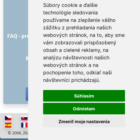
Súbory cookie a ďalšie
O nás
technológie sledovania
Ako to všetko začalo
používame na zlepšenie vášho
Cenník
zážitku z prehliadania našich
Všeobecné obchodné podmienky
webových stránok, na to, aby sme
FAQ - pre objednávateľa
FAQ - pre poskytovateľov
vám zobrazovali prispôsobený
Reklama a marketing
obsah a cielené reklamy, na
Blog
analýzu návštevnosti našich
Recenzie objednávok s hodnotením
webových stránok a na
Kontakt
pochopenie toho, odkiaľ naši
SOCIÁLNE SIETE
návštevníci prichádzajú.
Súhlasím
Odmietam
Zmeniť moje nastavenia
© 2006, 2026 RISS COMPANY, s.r.o. Všetky práva vyhradené
Cookies