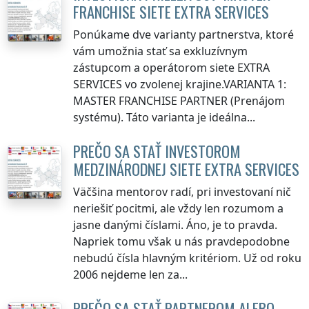
FRANCHISE SIETE EXTRA SERVICES
Ponúkame dve varianty partnerstva, ktoré
vám umožnia stať sa exkluzívnym
zástupcom a operátorom siete EXTRA
SERVICES vo zvolenej krajine.VARIANTA 1:
MASTER FRANCHISE PARTNER (Prenájom
systému). Táto varianta je ideálna...
PREČO SA STAŤ INVESTOROM
MEDZINÁRODNEJ SIETE EXTRA SERVICES
Väčšina mentorov radí, pri investovaní nič
neriešiť pocitmi, ale vždy len rozumom a
jasne danými číslami. Áno, je to pravda.
Napriek tomu však u nás pravdepodobne
nebudú čísla hlavným kritériom. Už od roku
2006 nejdeme len za...
PREČO SA STAŤ PARTNEROM ALEBO