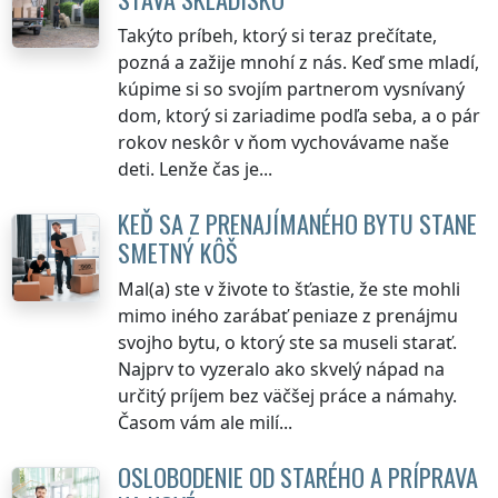
Takýto príbeh, ktorý si teraz prečítate,
pozná a zažije mnohí z nás. Keď sme mladí,
kúpime si so svojím partnerom vysnívaný
dom, ktorý si zariadime podľa seba, a o pár
rokov neskôr v ňom vychovávame naše
deti. Lenže čas je...
KEĎ SA Z PRENAJÍMANÉHO BYTU STANE
SMETNÝ KÔŠ
Mal(a) ste v živote to šťastie, že ste mohli
mimo iného zarábať peniaze z prenájmu
svojho bytu, o ktorý ste sa museli starať.
Najprv to vyzeralo ako skvelý nápad na
určitý príjem bez väčšej práce a námahy.
Časom vám ale milí...
OSLOBODENIE OD STARÉHO A PRÍPRAVA