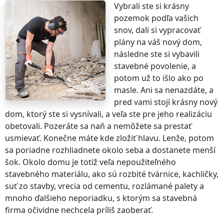
Vybrali ste si krásny
pozemok podľa vašich
snov, dali si vypracovať
plány na váš nový dom,
následne ste si vybavili
stavebné povolenie, a
potom už to išlo ako po
masle. Ani sa nenazdáte, a
pred vami stojí krásny nový
dom, ktorý ste si vysnívali, a veľa ste pre jeho realizáciu
obetovali. Pozeráte sa naň a nemôžete sa prestať
usmievať. Konečne máte kde zložiť hlavu. Lenže, potom
sa poriadne rozhliadnete okolo seba a dostanete menší
šok. Okolo domu je totiž veľa nepoužiteľného
stavebného materiálu, ako sú rozbité tvárnice, kachličky,
suť zo stavby, vrecia od cementu, rozlámané palety a
mnoho ďalšieho neporiadku, s ktorým sa stavebná
firma očividne nechcela príliš zaoberať.