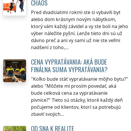
CHAOS
Pred dvadsiatimi rokmi ste si vybavili byt
alebo dom krásnym novým nábytkom,
ktorý vám každý závidel a vy ste boli na jeho
výber náležite pyšní. Lenže tieto dni sú už
dávno preč a ani vy sami už nie ste veľmi
nadšení z toho,...
CENA VYPRATÁVANIA: AKÁ BUDE
FINÁLNA SUMA VYPRATÁVANIA?
"Koľko bude stáť vypratávanie môjho bytu?"
alebo "Môžete mi prosím povedať, aká
bude celková cena za vypratávanie
pivnice?" Tieto sú otázky, ktoré každý deň
počujeme od klientov, ktorí sa potrebujú
zbaviť svojich...
OD SNA K REALITE