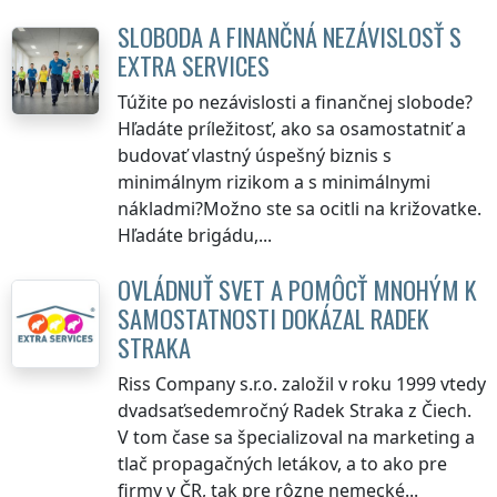
SLOBODA A FINANČNÁ NEZÁVISLOSŤ S
EXTRA SERVICES
Túžite po nezávislosti a finančnej slobode?
Hľadáte príležitosť, ako sa osamostatniť a
budovať vlastný úspešný biznis s
minimálnym rizikom a s minimálnymi
nákladmi?Možno ste sa ocitli na križovatke.
Hľadáte brigádu,...
OVLÁDNUŤ SVET A POMÔCŤ MNOHÝM K
SAMOSTATNOSTI DOKÁZAL RADEK
STRAKA
Riss Company s.r.o. založil v roku 1999 vtedy
dvadsaťsedemročný Radek Straka z Čiech.
V tom čase sa špecializoval na marketing a
tlač propagačných letákov, a to ako pre
firmy v ČR, tak pre rôzne nemecké...