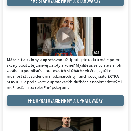
PRE SŤAHOVACIE FIRMY A SŤAHOVÁKOV
Máte cit a sklony k upratovaniu?
Upratujete rada a máte potom
skvelý pocit z tej žiarivej čistoty a vône? Myslíte si, že by ste si mohli
zarábať a podnikať v upratovacích službách? Ak áno, využite
možnosť stať sa členom medzinárodnej franchisovej siete
EXTRA
SERVICES
a podnikajte v upratovacích službách s neobmedzenými
možnosťami po celej Európskej únii.
PRE UPRATOVACIE FIRMY A UPRATOVAČKY