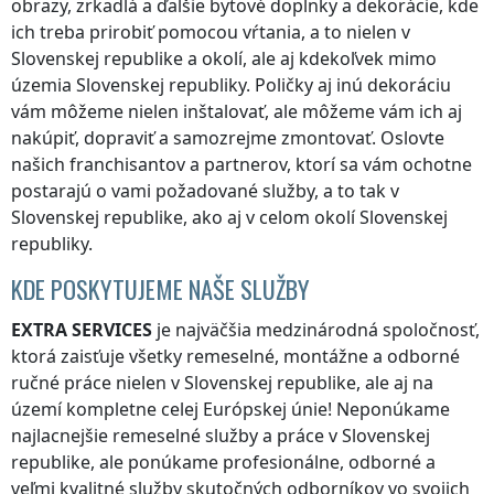
obrazy, zrkadlá a ďalšie bytové doplnky a dekorácie, kde
ich treba prirobiť pomocou vŕtania, a to nielen
v
Slovenskej republike
a okolí, ale aj kdekoľvek
mimo
územia Slovenskej republiky
. Poličky aj inú dekoráciu
vám môžeme nielen inštalovať, ale môžeme vám ich aj
nakúpiť, dopraviť a samozrejme zmontovať. Oslovte
našich franchisantov a partnerov, ktorí sa vám ochotne
postarajú o vami požadované služby, a to tak
v
Slovenskej republike
, ako aj v celom okolí
Slovenskej
republiky
.
KDE POSKYTUJEME NAŠE SLUŽBY
EXTRA SERVICES
je najväčšia medzinárodná spoločnosť,
ktorá zaisťuje všetky remeselné, montážne a odborné
ručné práce nielen
v Slovenskej republike
, ale aj na
území kompletne celej Európskej únie! Neponúkame
najlacnejšie remeselné služby a práce
v Slovenskej
republike
, ale ponúkame profesionálne, odborné a
veľmi kvalitné služby skutočných odborníkov vo svojich