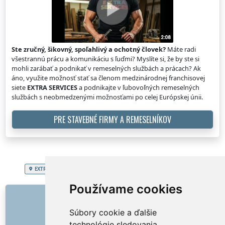
Ste zručný, šikovný, spoľahlivý a ochotný človek?
Máte radi
všestrannú prácu a komunikáciu s ľuďmi? Myslíte si, že by ste si
mohli zarábať a podnikať v remeselných službách a prácach? Ak
áno, využite možnosť stať sa členom medzinárodnej franchisovej
siete
EXTRA SERVICES
a podnikajte v ľubovoľných remeselných
službách s neobmedzenými možnosťami po celej Európskej únii.
PRE STAVEBNÉ FIRMY A REMESELNÍKOV
EXTRA SERVICES
Slovenská republika
Vŕtania poličiek, obrazov
Používame cookies
ODKAZY
Súbory cookie a ďalšie
O nás
technológie sledovania