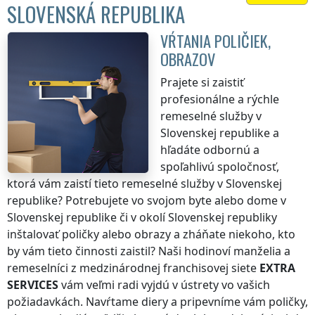
SLOVENSKÁ REPUBLIKA
VŔTANIA POLIČIEK,
OBRAZOV
Prajete si zaistiť
profesionálne a rýchle
remeselné služby
v
Slovenskej republike
a
hľadáte odbornú a
spoľahlivú spoločnosť,
ktorá vám zaistí tieto remeselné služby
v Slovenskej
republike
? Potrebujete vo svojom byte alebo dome
v
Slovenskej republike
či v okolí
Slovenskej republiky
inštalovať poličky alebo obrazy a zháňate niekoho, kto
by vám tieto činnosti zaistil? Naši hodinoví manželia a
remeselníci z medzinárodnej franchisovej siete
EXTRA
SERVICES
vám veľmi radi vyjdú v ústrety vo vašich
požiadavkách. Navŕtame diery a pripevníme vám poličky,