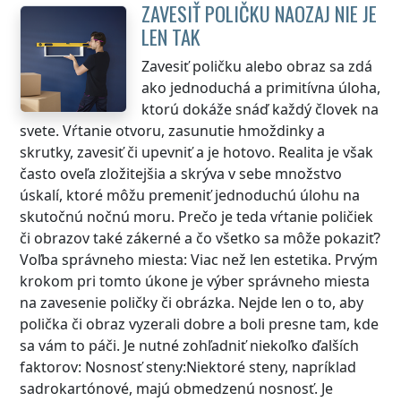
ZAVESIŤ POLIČKU NAOZAJ NIE JE
LEN TAK
Zavesiť poličku alebo obraz sa zdá
ako jednoduchá a primitívna úloha,
ktorú dokáže snáď každý človek na
svete. Vŕtanie otvoru, zasunutie hmoždinky a
skrutky, zavesiť či upevniť a je hotovo. Realita je však
často oveľa zložitejšia a skrýva v sebe množstvo
úskalí, ktoré môžu premeniť jednoduchú úlohu na
skutočnú nočnú moru. Prečo je teda vŕtanie poličiek
či obrazov také zákerné a čo všetko sa môže pokaziť?
Voľba správneho miesta: Viac než len estetika. Prvým
krokom pri tomto úkone je výber správneho miesta
na zavesenie poličky či obrázka. Nejde len o to, aby
polička či obraz vyzerali dobre a boli presne tam, kde
sa vám to páči. Je nutné zohľadniť niekoľko ďalších
faktorov: Nosnosť steny:Niektoré steny, napríklad
sadrokartónové, majú obmedzenú nosnosť. Je