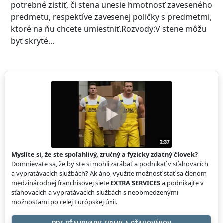
potrebné zistiť, či stena unesie hmotnosť zaveseného
predmetu, respektíve zavesenej poličky s predmetmi,
ktoré na ňu chcete umiestniť.Rozvody:V stene môžu
byť skryté...
Myslíte si, že ste spoľahlivý, zručný a fyzicky zdatný človek?
Domnievate sa, že by ste si mohli zarábať a podnikať v sťahovacích
a vypratávacích službách? Ak áno, využite možnosť stať sa členom
medzinárodnej franchisovej siete
EXTRA SERVICES
a podnikajte v
sťahovacích a vypratávacích službách s neobmedzenými
možnosťami po celej Európskej únii.