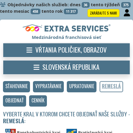
Objednávky našich služieb: dnes
tento týždeň
36
375
tento mesiac
tento rok
458
11 317
ZARÁBAJTE S NAMI
Medzinárodná franchisová sieť
VŔTANIA POLIČIEK, OBRAZOV
SLOVENSKÁ REPUBLIKA
SŤAHOVANIE
VYPRATÁVANIE
UPRATOVANIE
REMESLÁ
OBJEDNAŤ
CENNÍK
VYBERTE KRAJ, V KTOROM CHCETE OBJEDNAŤ NAŠE SLUŽBY -
REMESLÁ
:
Banskobystrický kraj
Bratislavský kraj