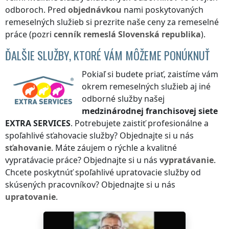
odboroch. Pred
objednávkou
nami poskytovaných
remeselných služieb si prezrite naše ceny za remeselné
práce (pozri
cenník
remeslá
Slovenská republika
).
ĎALŠIE SLUŽBY, KTORÉ VÁM MÔŽEME PONÚKNUŤ
Pokiaľ si budete priať, zaistíme vám
okrem remeselných služieb aj iné
odborné služby našej
medzinárodnej franchisovej siete
EXTRA SERVICES
. Potrebujete zaistiť profesionálne a
spoľahlivé sťahovacie služby? Objednajte si u nás
sťahovanie
. Máte záujem o rýchle a kvalitné
vypratávacie práce? Objednajte si u nás
vypratávanie
.
Chcete poskytnúť spoľahlivé upratovacie služby od
skúsených pracovníkov? Objednajte si u nás
upratovanie
.