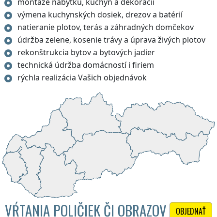
montáže nábytku, kuchýň a dekorácií
výmena kuchynských dosiek, drezov a batérií
natieranie plotov, terás a záhradných domčekov
údržba zelene, kosenie trávy a úprava živých plotov
rekonštrukcia bytov a bytových jadier
technická údržba domácností i firiem
rýchla realizácia Vašich objednávok
VŔTANIA POLIČIEK ČI OBRAZOV
OBJEDNAŤ