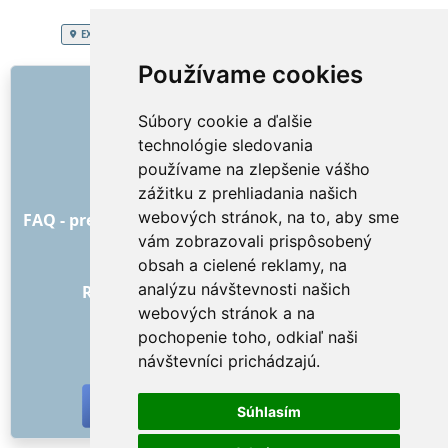
EXTRA SERVICES
Slovenská republika
Demolácia, búranie
Používame cookies
ODKAZY
Súbory cookie a ďalšie
O nás
technológie sledovania
Ako to všetko začalo
používame na zlepšenie vášho
Cenník
zážitku z prehliadania našich
Všeobecné obchodné podmienky
webových stránok, na to, aby sme
FAQ - pre objednávateľa
FAQ - pre poskytovateľov
vám zobrazovali prispôsobený
Reklama a marketing
obsah a cielené reklamy, na
Blog
analýzu návštevnosti našich
Recenzie objednávok s hodnotením
webových stránok a na
Kontakt
pochopenie toho, odkiaľ naši
SOCIÁLNE SIETE
návštevníci prichádzajú.
Súhlasím