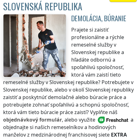
SLOVENSKÁ REPUBLIKA
DEMOLÁCIA, BÚRANIE
Prajete si zaistiť
profesionálne a rýchle
remeselné služby
v
Slovenskej republike
a
hľadáte odbornú a
spoľahlivú spoločnosť,
ktorá vám zaistí tieto
remeselné služby
v Slovenskej republike
? Potrebujete
v
Slovenskej republike
, alebo v okolí
Slovenskej republiky
zaistiť a poskytnúť demolačné alebo búracie práce a
potrebujete zohnať spoľahlivú a schopnú spoločnosť,
ktorá vám tieto búracie práce zaistí? Vyplňte náš
objednávkový formulár
, alebo využite
a
objednajte si našich remeselníkov a hodinových
manželov z medzinárodnej franchisovej siete
EXTRA