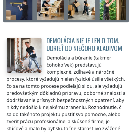
DEMOLÁCIA NIE JE LEN O TOM,
UDRIEŤ DO NIEČOHO KLADIVOM
Demolácia a búranie (takmer
čohokoľvek) predstavujú
komplexné, zdĺhavé a náročné
procesy, ktoré vyžadujú nielen fyzické úsilie všetkých,
čo sa na tomto procese podieľajú silou, ale vyžadujú
predovšetkým dôkladnú prípravu, odborné znalosti a
dodržiavanie prísnych bezpečnostných opatrení, aby
nikdy nedošlo k nejakému zraneniu. Rozhodnutie, či
sa do takéhoto projektu pustiť svojpomocne, alebo
zveriť prácu profesionálnej a skúsené firme, je
kľúčové a malo by byť skutočne starostlivo zvážené