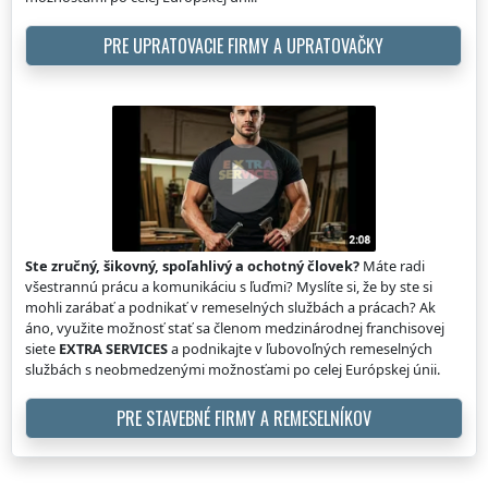
PRE UPRATOVACIE FIRMY A UPRATOVAČKY
Ste zručný, šikovný, spoľahlivý a ochotný človek?
Máte radi
všestrannú prácu a komunikáciu s ľuďmi? Myslíte si, že by ste si
mohli zarábať a podnikať v remeselných službách a prácach? Ak
áno, využite možnosť stať sa členom medzinárodnej franchisovej
siete
EXTRA SERVICES
a podnikajte v ľubovoľných remeselných
službách s neobmedzenými možnosťami po celej Európskej únii.
PRE STAVEBNÉ FIRMY A REMESELNÍKOV