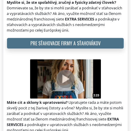
Myslíte si, že ste spoľahlivý, zručný a fyzicky zdatný človek?
Domnievate sa, že by ste si mohli zarábať a podnikať v sťahovacích
a vypratávacích službách? Ak áno, využite možnosť stať sa členom
medzinárodnej franchisovej siete
EXTRA SERVICES
a podnikajte v
sťahovacích a vypratávacích službách s neobmedzenými
možnosťami po celej Európskej únii.
PRE SŤAHOVACIE FIRMY A SŤAHOVÁKOV
Máte cit a sklony k upratovaniu?
Upratujete rada a máte potom
skvelý pocit z tej žiarivej čistoty a vône? Myslíte si, že by ste si mohli
zarábať a podnikať v upratovacích službách? Ak áno, využite
možnosť stať sa členom medzinárodnej franchisovej siete
EXTRA
SERVICES
a podnikajte v upratovacích službách s neobmedzenými
možnosťami po celej Európskej únii.