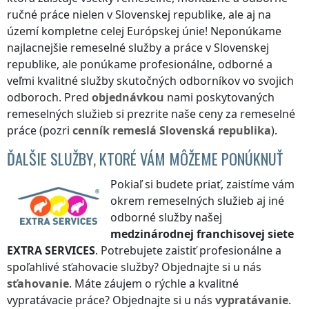
ručné práce nielen
v Slovenskej republike
, ale aj na
území kompletne celej Európskej únie! Neponúkame
najlacnejšie remeselné služby a práce
v Slovenskej
republike
, ale ponúkame profesionálne, odborné a
veľmi kvalitné služby skutočných odborníkov vo svojich
odboroch. Pred
objednávkou
nami poskytovaných
remeselných služieb si prezrite naše ceny za remeselné
práce (pozri
cenník
remeslá
Slovenská republika
).
ĎALŠIE SLUŽBY, KTORÉ VÁM MÔŽEME PONÚKNUŤ
Pokiaľ si budete priať, zaistíme vám
okrem remeselných služieb aj iné
odborné služby našej
medzinárodnej franchisovej siete
EXTRA SERVICES
. Potrebujete zaistiť profesionálne a
spoľahlivé sťahovacie služby? Objednajte si u nás
sťahovanie
. Máte záujem o rýchle a kvalitné
vypratávacie práce? Objednajte si u nás
vypratávanie
.