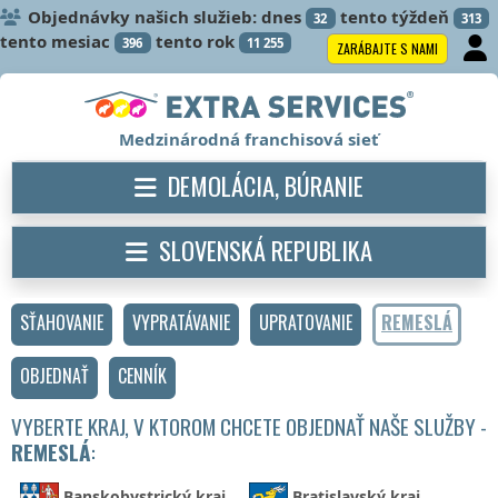
Objednávky našich služieb: dnes
tento týždeň
32
313
tento mesiac
tento rok
396
11 255
ZARÁBAJTE S NAMI
Medzinárodná franchisová sieť
DEMOLÁCIA, BÚRANIE
SLOVENSKÁ REPUBLIKA
SŤAHOVANIE
VYPRATÁVANIE
UPRATOVANIE
REMESLÁ
OBJEDNAŤ
CENNÍK
VYBERTE KRAJ, V KTOROM CHCETE OBJEDNAŤ NAŠE SLUŽBY -
REMESLÁ
:
Banskobystrický kraj
Bratislavský kraj