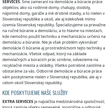
SERVICES
. Sme zameraní na demolácie a búracie práce
objektov, ako sú rodinné domy, chalupy, stodoly,
nájomné domy, garáže a iné drobné stavby, a to nielen
v
Slovenskej republike
a okolí, ale aj kdekoľvek
mimo
územia Slovenskej republiky
. Špecializujeme sa prevažne
na ručné búranie a demoláciu, a to hlavne na miestach,
kde nemožno použiť techniku a mechanizáciu určenú na
demoláciu a búranie. Nie je však problém vykonávať
demolácie či búranie aj prostredníctvom tejto techniky a
mechanizácie. Všetok odpad, ktorý na základe
demolačných a búracích prác vznikne, odvezieme na
recyklačné miesta a skládky. Všetko potrebné zaistíme a
obstaráme za vás. Odborné demolácie a búracie práce
vám poskytneme nielen
v Slovenskej republike
, ale aj v
celom okolí
Slovenskej republiky
.
KDE POSKYTUJEME NAŠE SLUŽBY
EXTRA SERVICES
je najväčšia medzinárodná spoločnosť,
ktorá zaisťuje všetky remeselné, montážne a odborné