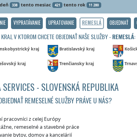
ždeň
tento mesiac
tento rok
338
421
11 280
NIE
VYPRATÁVANIE
UPRATOVANIE
REMESLÁ
OBJEDNAŤ
 KRAJ, V KTOROM CHCETE OBJEDNAŤ NAŠE SLUŽBY -
REMESLÁ
:
nskobystrický kraj
Bratislavský kraj
Košic
ešovský kraj
Trenčiansky kraj
Trnav
 SERVICES - SLOVENSKÁ REPUBLIKA
OBJEDNAŤ REMESELNÉ SLUŽBY PRÁVE U NÁS?
í pracovníci z celej Európy
ážne, remeselné a stavebné práce
vanie bytov, domov a kancelárií