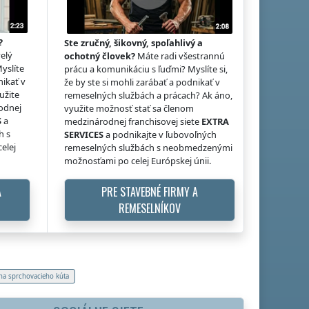
?
Ste zručný, šikovný, spoľahlivý a
elý
ochotný človek?
Máte radi všestrannú
Myslíte
prácu a komunikáciu s ľuďmi? Myslíte si,
nikať v
že by ste si mohli zarábať a podnikať v
užite
remeselných službách a prácach? Ak áno,
odnej
využite možnosť stať sa členom
S
a
medzinárodnej franchisovej siete
EXTRA
h s
SERVICES
a podnikajte v ľubovoľných
elej
remeselných službách s neobmedzenými
možnosťami po celej Európskej únii.
A
PRE STAVEBNÉ FIRMY A
REMESELNÍKOV
a sprchovacieho kúta