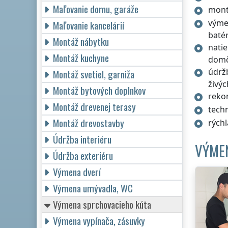
Maľovanie domu, garáže
mont
výme
Maľovanie kancelárií
batér
Montáž nábytku
natie
Montáž kuchyne
dom
údržb
Montáž svetiel, garniža
živýc
Montáž bytových doplnkov
rekon
Montáž drevenej terasy
tech
Montáž drevostavby
rýchl
Údržba interiéru
VÝME
Údržba exteriéru
Výmena dverí
Výmena umývadla, WC
Výmena sprchovacieho kúta
Výmena vypínača, zásuvky