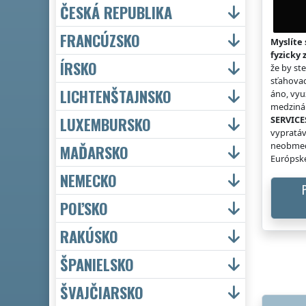
ČESKÁ REPUBLIKA
FRANCÚZSKO
Myslíte 
fyzicky 
ÍRSKO
že by st
sťahovac
LICHTENŠTAJNSKO
áno, vyu
medzinár
LUXEMBURSKO
SERVICE
vypratáv
neobmed
MAĎARSKO
Európske
NEMECKO
POĽSKO
RAKÚSKO
ŠPANIELSKO
ŠVAJČIARSKO