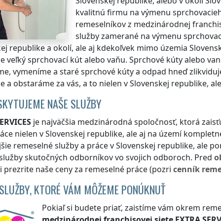
Slovenskej republike
, alebo v okolí
Slov
kvalitnú firmu na výmenu sprchovacieh
remeselníkov z medzinárodnej franchis
služby zamerané na výmenu sprchovací
ej republike
a okolí, ale aj kdekoľvek
mimo územia Slovensk
e veľký sprchovací kút alebo vaňu. Sprchové kúty alebo va
me, vymeníme a staré sprchové kúty a odpad hneď zlikviduj
e a obstaráme za vás, a to nielen
v Slovenskej republike
, al
SKYTUJEME NAŠE SLUŽBY
ERVICES
je najväčšia medzinárodná spoločnosť, ktorá zais
áce nielen
v Slovenskej republike
, ale aj na území komplet
jšie remeselné služby a práce
v Slovenskej republike
, ale p
 služby skutočných odborníkov vo svojich odboroch. Pred
o
si prezrite naše ceny za remeselné práce (pozri
cenník
reme
 SLUŽBY, KTORÉ VÁM MÔŽEME PONÚKNUŤ
Pokiaľ si budete priať, zaistíme vám okrem reme
medzinárodnej franchisovej siete
EXTRA SERV