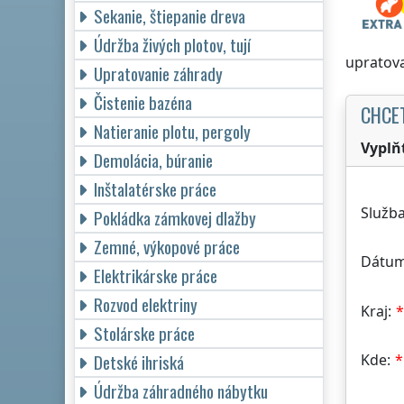
Sekanie, štiepanie dreva
Údržba živých plotov, tují
upratova
Upratovanie záhrady
Čistenie bazéna
CHCE
Natieranie plotu, pergoly
Vyplň
Demolácia, búranie
Inštalatérske práce
Služba
Pokládka zámkovej dlažby
Zemné, výkopové práce
Dátum
Elektrikárske práce
Rozvod elektriny
Kraj:
Stolárske práce
Detské ihriská
Kde:
Údržba záhradného nábytku