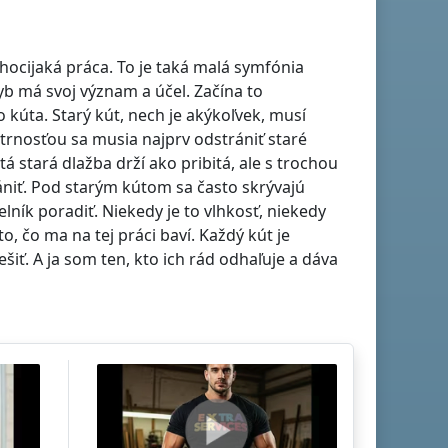
 hocijaká práca. To je taká malá symfónia
b má svoj význam a účel. Začína to
úta. Starý kút, nech je akýkoľvek, musí
trnosťou sa musia najprv odstrániť staré
á stará dlažba drží ako pribitá, ale s trochou
ániť. Pod starým kútom sa často skrývajú
ník poradiť. Niekedy je to vlhkosť, niekedy
, čo ma na tej práci baví. Každý kút je
ešiť. A ja som ten, kto ich rád odhaľuje a dáva