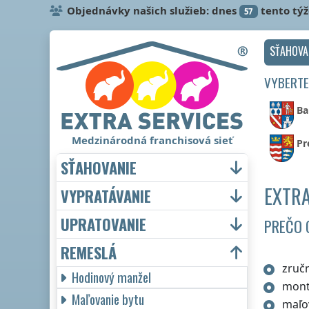
Objednávky našich služieb: dnes
tento tý
57
SŤAHOVA
VYBERTE
Ba
Medzinárodná franchisová sieť
Pr
SŤAHOVANIE
EXTRA
VYPRATÁVANIE
UPRATOVANIE
PREČO 
REMESLÁ
zručn
Hodinový manžel
mont
Maľovanie bytu
maľo