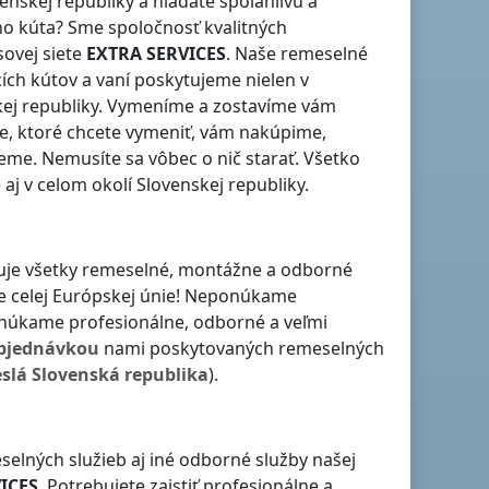
enskej republiky
a hľadáte spoľahlivú a
o kúta? Sme spoločnosť kvalitných
ovej siete
EXTRA SERVICES
. Naše remeselné
ch kútov a vaní poskytujeme nielen
v
ej republiky
. Vymeníme a zostavíme vám
ne, ktoré chcete vymeniť, vám nakúpime,
eme. Nemusíte sa vôbec o nič starať. Všetko
e aj v celom okolí
Slovenskej republiky
.
ťuje všetky remeselné, montážne a odborné
ne celej Európskej únie! Neponúkame
onúkame profesionálne, odborné a veľmi
bjednávkou
nami poskytovaných remeselných
slá
Slovenská republika
).
selných služieb aj iné odborné služby našej
ICES
. Potrebujete zaistiť profesionálne a