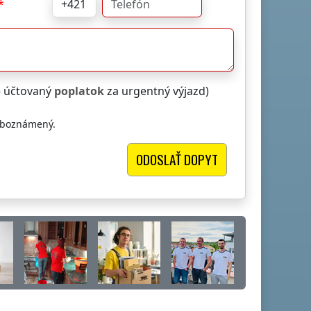
e účtovaný
poplatok
za urgentný výjazd)
oboznámený.