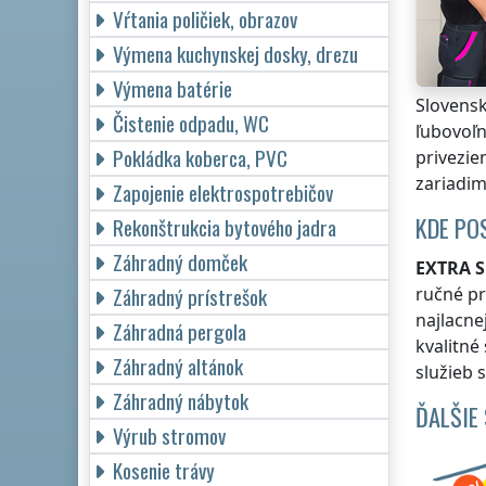
Vŕtania poličiek, obrazov
Výmena kuchynskej dosky, drezu
Výmena batérie
Slovensk
Čistenie odpadu, WC
ľubovoľn
Pokládka koberca, PVC
privezie
zariadim
Zapojenie elektrospotrebičov
KDE PO
Rekonštrukcia bytového jadra
Záhradný domček
EXTRA S
Záhradný prístrešok
ručné pr
najlacne
Záhradná pergola
kvalitné
Záhradný altánok
služieb 
Záhradný nábytok
ĎALŠIE
Výrub stromov
Kosenie trávy