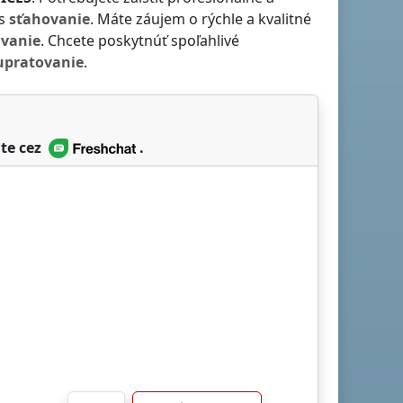
ás
sťahovanie
. Máte záujem o rýchle a kvalitné
ávanie
. Chcete poskytnúť spoľahlivé
upratovanie
.
te cez
.