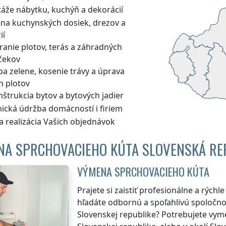
áže nábytku, kuchýň a dekorácií
na kuchynských dosiek, drezov a
ií
ranie plotov, terás a záhradných
čekov
a zelene, kosenie trávy a úprava
h plotov
štrukcia bytov a bytových jadier
nická údržba domácností i firiem
a realizácia Vašich objednávok
NA SPRCHOVACIEHO KÚTA SLOVENSKÁ RE
VÝMENA SPRCHOVACIEHO KÚTA
Prajete si zaistiť profesionálne a rých
hľadáte odbornú a spoľahlivú spoločnos
Slovenskej republike
? Potrebujete vyme