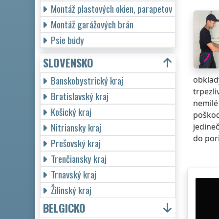
Montáž plastových okien, parapetov
Montáž garážových brán
Psie búdy
SLOVENSKO
Banskobystrický kraj
obklady
trpezl
Bratislavský kraj
nemilé
Košický kraj
poškode
Nitriansky kraj
jedineč
do pori
Prešovský kraj
Trenčiansky kraj
Trnavský kraj
Žilinský kraj
BELGICKO