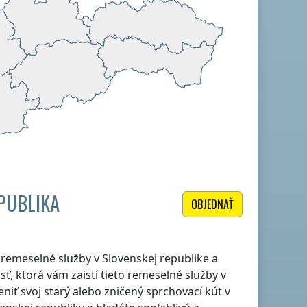
PUBLIKA
OBJEDNAŤ
le remeselné služby
v Slovenskej republike
a
ť, ktorá vám zaistí tieto remeselné služby
v
niť svoj starý alebo zničený sprchovací kút
v