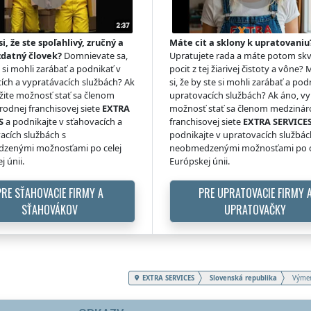
si, že ste spoľahlivý, zručný a
Máte cit a sklony k upratovaniu
zdatný človek?
Domnievate sa,
Upratujete rada a máte potom skv
e si mohli zarábať a podnikať v
pocit z tej žiarivej čistoty a vône? 
ích a vypratávacích službách? Ak
si, že by ste si mohli zarábať a pod
žite možnosť stať sa členom
upratovacích službách? Ak áno, vy
odnej franchisovej siete
EXTRA
možnosť stať sa členom medzinár
S
a podnikajte v sťahovacích a
franchisovej siete
EXTRA SERVICE
acích službách s
podnikajte v upratovacích službác
zenými možnosťami po celej
neobmedzenými možnosťami po c
j únii.
Európskej únii.
PRE SŤAHOVACIE FIRMY A
PRE UPRATOVACIE FIRMY 
SŤAHOVÁKOV
UPRATOVAČKY
EXTRA SERVICES
Slovenská republika
Výmen