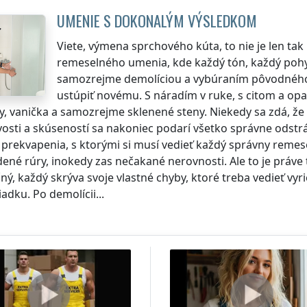
UMENIE S DOKONALÝM VÝSLEDKOM
Viete, výmena sprchového kúta, to nie je len tak
remeselného umenia, kde každý tón, každý pohy
samozrejme demolíciou a vybúraním pôvodného k
ustúpiť novému. S náradím v ruke, s citom a opa
, vanička a samozrejme sklenené steny. Niekedy sa zdá, že t
ivosti a skúseností sa nakoniec podarí všetko správne odstr
 prekvapenia, s ktorými si musí vedieť každý správny remesel
né rúry, inokedy zas nečakané nerovnosti. Ale to je práve to
ný, každý skrýva svoje vlastné chyby, ktoré treba vedieť vyri
adku. Po demolícii...