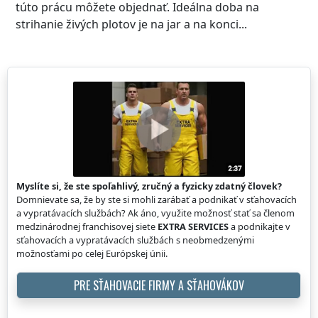
túto prácu môžete objednať. Ideálna doba na
strihanie živých plotov je na jar a na konci...
Myslíte si, že ste spoľahlivý, zručný a fyzicky zdatný človek?
Domnievate sa, že by ste si mohli zarábať a podnikať v sťahovacích
a vypratávacích službách? Ak áno, využite možnosť stať sa členom
medzinárodnej franchisovej siete
EXTRA SERVICES
a podnikajte v
sťahovacích a vypratávacích službách s neobmedzenými
možnosťami po celej Európskej únii.
PRE SŤAHOVACIE FIRMY A SŤAHOVÁKOV