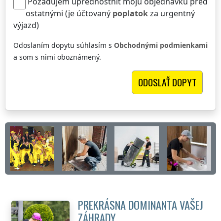
Požadujem uprednostniť moju objednávku pred
ostatnými (je účtovaný
poplatok
za urgentný
výjazd)
Odoslaním dopytu súhlasím s
Obchodnými podmienkami
a som s nimi oboznámený.
PREKRÁSNA DOMINANTA VAŠEJ
ZÁHRADY