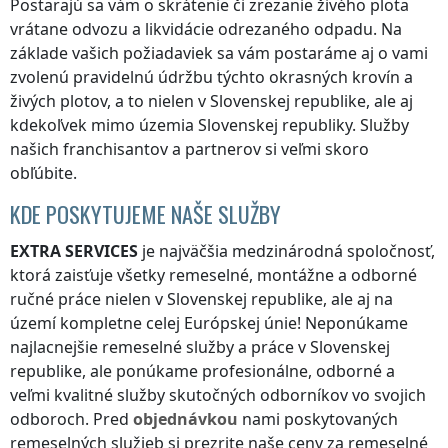
Postarajú sa vám o skrátenie či zrezanie živého plota
vrátane odvozu a likvidácie odrezaného odpadu. Na
základe vašich požiadaviek sa vám postaráme aj o vami
zvolenú pravidelnú údržbu týchto okrasných krovín a
živých plotov, a to nielen
v Slovenskej republike
, ale aj
kdekoľvek
mimo územia Slovenskej republiky
. Služby
našich franchisantov a partnerov si veľmi skoro
obľúbite.
KDE POSKYTUJEME NAŠE SLUŽBY
EXTRA SERVICES
je najväčšia medzinárodná spoločnosť,
ktorá zaisťuje všetky remeselné, montážne a odborné
ručné práce nielen
v Slovenskej republike
, ale aj na
území kompletne celej Európskej únie! Neponúkame
najlacnejšie remeselné služby a práce
v Slovenskej
republike
, ale ponúkame profesionálne, odborné a
veľmi kvalitné služby skutočných odborníkov vo svojich
odboroch. Pred
objednávkou
nami poskytovaných
remeselných služieb si prezrite naše ceny za remeselné