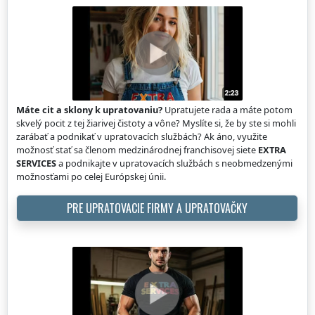
Máte cit a sklony k upratovaniu?
Upratujete rada a máte potom
skvelý pocit z tej žiarivej čistoty a vône? Myslíte si, že by ste si mohli
zarábať a podnikať v upratovacích službách? Ak áno, využite
možnosť stať sa členom medzinárodnej franchisovej siete
EXTRA
SERVICES
a podnikajte v upratovacích službách s neobmedzenými
možnosťami po celej Európskej únii.
PRE UPRATOVACIE FIRMY A UPRATOVAČKY