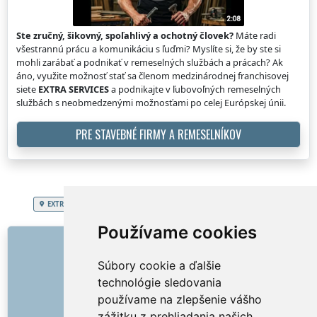
Ste zručný, šikovný, spoľahlivý a ochotný človek?
Máte radi
všestrannú prácu a komunikáciu s ľuďmi? Myslíte si, že by ste si
mohli zarábať a podnikať v remeselných službách a prácach? Ak
áno, využite možnosť stať sa členom medzinárodnej franchisovej
siete
EXTRA SERVICES
a podnikajte v ľubovoľných remeselných
službách s neobmedzenými možnosťami po celej Európskej únii.
PRE STAVEBNÉ FIRMY A REMESELNÍKOV
EXTRA SERVICES
Slovenská republika
Údržba živých plotov, tují
Používame cookies
ODKAZY
Súbory cookie a ďalšie
O nás
technológie sledovania
Ako to všetko začalo
používame na zlepšenie vášho
Cenník
zážitku z prehliadania našich