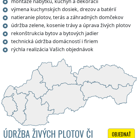
montáže nábytku, kuchýň a dekorácií
výmena kuchynských dosiek, drezov a batérií
natieranie plotov, terás a záhradných domčekov
údržba zelene, kosenie trávy a úprava živých plotov
rekonštrukcia bytov a bytových jadier
technická údržba domácností i firiem
rýchla realizácia Vašich objednávok
ÚDRŽBA ŽIVÝCH PLOTOV ČI
OBJEDNAŤ