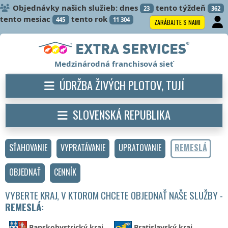
Objednávky našich služieb: dnes
tento týždeň
23
362
tento mesiac
tento rok
445
11 304
ZARÁBAJTE S NAMI
Medzinárodná franchisová sieť
ÚDRŽBA ŽIVÝCH PLOTOV, TUJÍ
SLOVENSKÁ REPUBLIKA
SŤAHOVANIE
VYPRATÁVANIE
UPRATOVANIE
REMESLÁ
OBJEDNAŤ
CENNÍK
VYBERTE KRAJ, V KTOROM CHCETE OBJEDNAŤ NAŠE SLUŽBY -
REMESLÁ
:
Banskobystrický kraj
Bratislavský kraj