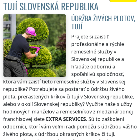
TUJÍ SLOVENSKÁ REPUBLIKA
ÚDRŽBA ŽIVÝCH PLOTOV,
TUJÍ
Prajete si zaistiť
profesionálne a rýchle
remeselné služby
v
Slovenskej republike
a
hľadáte odbornú a
spoľahlivú spoločnosť,
ktorá vám zaistí tieto remeselné služby
v Slovenskej
republike
? Potrebujete sa postarať o údržbu živého
plota, prerastených kríkov či tují
v Slovenskej republike
,
alebo v okolí
Slovenskej republiky
? Využite naše služby
hodinových manželov a remeselníkov z medzinárodnej
franchisovej siete
EXTRA SERVICES
. Sú to zaškolení
odborníci, ktorí vám veľmi radi pomôžu s údržbou vášho
živého plota, s údržbou okrasných kríkov či tují.