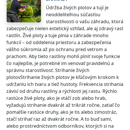
Údržba živých plotov a tují je
neoddeliteľnou súčasťou
starostlivosti o vašu záhradu, ktorá
zabezpečuje nielen estetický vzhľad, ale aj zdravý rast
rastlín. Živé ploty a tuje plnia v záhrade mnoho
funkcií – od oddelenia priestoru a zabezpečenia
vášho súkromia až po ochranu pred vetrom a
prachom. Aby tieto rastliny mohli plniť svoje funkcie
čo najlepšie, je potrebné im venovať pravidelnú a
správnu starostlivosť. Strihanie živých
plotovStrihanie živých plotov je kľúčovým krokom k
udržaniu ich tvaru a tiež hustoty. Frekvencia strihania
závisí od druhu rastliny a rýchlosti jej rastu. Rýchlo
rastúce živé ploty, ako je vtáčí zob alebo hrab,
vyžadujú strihanie dvakrát až trikrát ročne, zatiaľ čo
pomalšie rastúce druhy, ako je tis alebo zimostráz,
stačí strihať raz až dvakrát ročne. A to buď sami,
alebo prostredníctvom odborníkov, ktorých si na