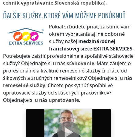
cenník
vypratávanie
Slovenská republika
).
ĎALŠIE SLUŽBY, KTORÉ VÁM MÔŽEME PONÚKNUŤ
Pokiaľ si budete priať, zaistíme vám
okrem vypratania aj iné odborné
služby našej
medzinárodnej
franchisovej siete
EXTRA SERVICES
.
Potrebujete zaistiť profesionálne a spoľahlivé sťahovacie
služby? Objednajte si u nás
sťahovanie
. Máte záujem o
profesionálne a kvalitné remeselné služby či práce od
šikovných a zručných remeselníkov? Objednajte si u nás
remeselné služby
. Chcete poskytnúť spoľahlivé
upratovacie služby od skúsených pracovníkov?
Objednajte si u nás
upratovanie
.