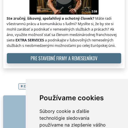
Ste zručný, šikovný, spoľahlivý a ochotný človek?
Máte radi
všestrannú prácu a komunikáciu s ľuďmi? Myslíte si, že by ste si
mohli zarábať a podnikať v remeselných službách a prácach? Ak
áno, využite možnosť stať sa členom medzinárodnej franchisovej
siete
EXTRA SERVICES
a podnikajte v ľubovoľných remeselných
službách s neobmedzenými možnosťami po celej Európskej únii.
PRE STAVEBNÉ FIRMY A REMESELNÍKOV
EXTRA SERVICES
Slovenská republika
Vypratanie pivnice
Používame cookies
ODKAZY
Súbory cookie a ďalšie
O nás
technológie sledovania
Ako to všetko začalo
používame na zlepšenie vášho
Cenník