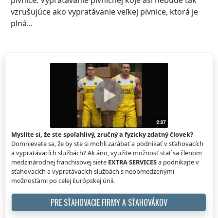
pivnice. Vypratávanie pivničnej kóje asi nebude tak
vzrušujúce ako vypratávanie veľkej pivnice, ktorá je
plná...
Myslíte si, že ste spoľahlivý, zručný a fyzicky zdatný človek?
Domnievate sa, že by ste si mohli zarábať a podnikať v sťahovacích
a vypratávacích službách? Ak áno, využite možnosť stať sa členom
medzinárodnej franchisovej siete
EXTRA SERVICES
a podnikajte v
sťahovacích a vypratávacích službách s neobmedzenými
možnosťami po celej Európskej únii.
PRE SŤAHOVACIE FIRMY A SŤAHOVÁKOV