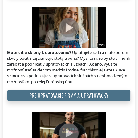
Máte cit a sklony k upratovaniu?
Upratujete rada a máte potom
skvelý pocit z tej žiarivej čistoty a vône? Myslíte si, že by ste si mohli
zarábať a podnikať v upratovacích službách? Ak áno, využite
možnosť stať sa členom medzinárodnej franchisovej siete
EXTRA
SERVICES
a podnikajte v upratovacích službách s neobmedzenými
možnosťami po celej Európskej únii.
PRE UPRATOVACIE FIRMY A UPRATOVAČKY