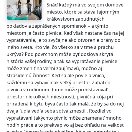
Snáď každý má vo svojom domove
miesto, ktoré sa stáva tajomným
kráľovstvom zabudnutých
pokladov a zaprášených spomienok – a týmto
miestom je často pivnica. Keď však nastane čas na jej
vypratávanie, je to zvyčajne ako otvorenie brány do
iného sveta. Kto vie, čo všetko sa v tme a prachu
ukrýva? Pod povrchom môže byť doslova skrytá
história vašej rodiny, a tak sa vypratávanie pivnice
môže zmeniť na veľmi zaujímavú, možno aj
strašidelnú činnosť. Keď sa ale povie pivnica,
každému sa vybaví inak veľký priestor. Zatiaľ čo
pivnica v rodinnom dome môže predstavovať
priestor niekoľkých miestností, pivničná kója pri
priradená k bytu býva často tak malá, že by sa do nej
dvaja ľudia vedľa seba sotva zmestili. Rozdiel vo
vypratávaní takýchto pivníc môže znamenať mnoho
hodín práce a to prekvapivo aj bez ohľadu na veľkosť