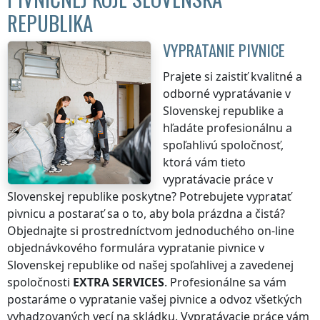
REPUBLIKA
VYPRATANIE PIVNICE
Prajete si zaistiť kvalitné a
odborné vypratávanie
v
Slovenskej republike
a
hľadáte profesionálnu a
spoľahlivú spoločnosť,
ktorá vám tieto
vypratávacie práce
v
Slovenskej republike
poskytne? Potrebujete vypratať
pivnicu a postarať sa o to, aby bola prázdna a čistá?
Objednajte si prostredníctvom jednoduchého on-line
objednávkového formulára vypratanie pivnice
v
Slovenskej republike
od našej spoľahlivej a zavedenej
spoločnosti
EXTRA SERVICES
. Profesionálne sa vám
postaráme o vypratanie vašej pivnice a odvoz všetkých
vyhadzovaných vecí na skládku. Vypratávacie práce vám