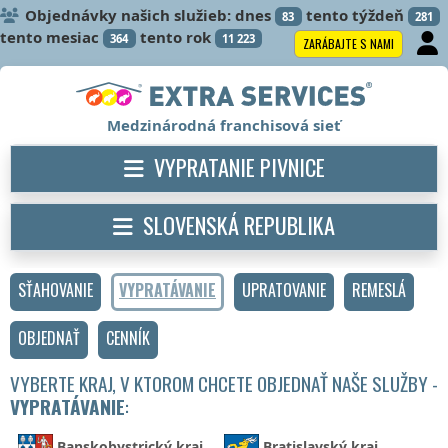
Objednávky našich služieb: dnes
tento týždeň
83
281
tento mesiac
tento rok
364
11 223
ZARÁBAJTE S NAMI
Medzinárodná franchisová sieť
VYPRATANIE PIVNICE
SLOVENSKÁ REPUBLIKA
SŤAHOVANIE
VYPRATÁVANIE
UPRATOVANIE
REMESLÁ
OBJEDNAŤ
CENNÍK
VYBERTE KRAJ, V KTOROM CHCETE OBJEDNAŤ NAŠE SLUŽBY -
VYPRATÁVANIE
:
Banskobystrický kraj
Bratislavský kraj