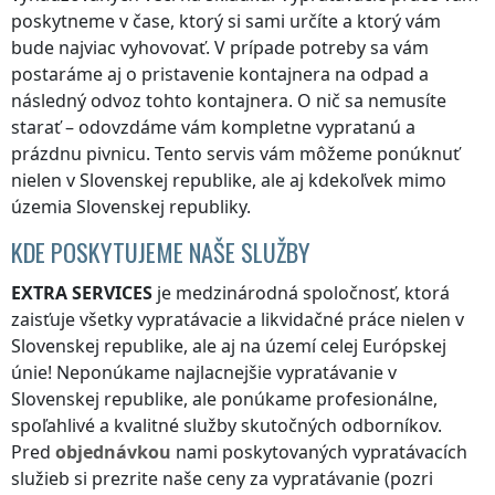
poskytneme v čase, ktorý si sami určíte a ktorý vám
bude najviac vyhovovať. V prípade potreby sa vám
postaráme aj o pristavenie kontajnera na odpad a
následný odvoz tohto kontajnera. O nič sa nemusíte
starať – odovzdáme vám kompletne vypratanú a
prázdnu pivnicu. Tento servis vám môžeme ponúknuť
nielen
v Slovenskej republike
, ale aj kdekoľvek
mimo
územia Slovenskej republiky
.
KDE POSKYTUJEME NAŠE SLUŽBY
EXTRA SERVICES
je medzinárodná spoločnosť, ktorá
zaisťuje všetky vypratávacie a likvidačné práce nielen
v
Slovenskej republike
, ale aj na území celej Európskej
únie! Neponúkame najlacnejšie vypratávanie
v
Slovenskej republike
, ale ponúkame profesionálne,
spoľahlivé a kvalitné služby skutočných odborníkov.
Pred
objednávkou
nami poskytovaných vypratávacích
služieb si prezrite naše ceny za vypratávanie (pozri