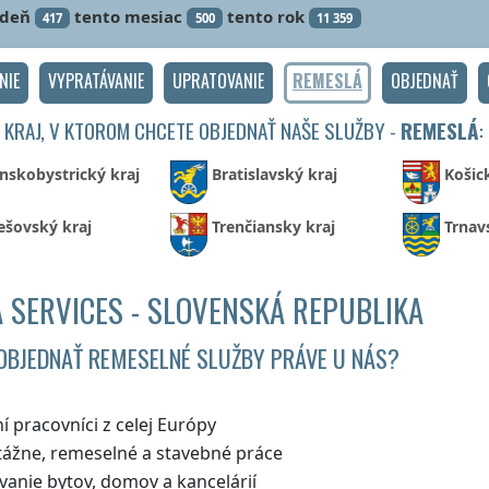
ždeň
tento mesiac
tento rok
417
500
11 359
NIE
VYPRATÁVANIE
UPRATOVANIE
REMESLÁ
OBJEDNAŤ
 KRAJ, V KTOROM CHCETE OBJEDNAŤ NAŠE SLUŽBY -
REMESLÁ
:
nskobystrický kraj
Bratislavský kraj
Košic
ešovský kraj
Trenčiansky kraj
Trnav
 SERVICES - SLOVENSKÁ REPUBLIKA
OBJEDNAŤ REMESELNÉ SLUŽBY PRÁVE U NÁS?
í pracovníci z celej Európy
ážne, remeselné a stavebné práce
vanie bytov, domov a kancelárií