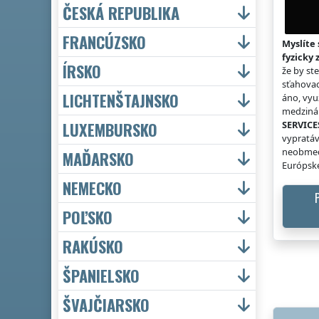
ČESKÁ REPUBLIKA
FRANCÚZSKO
Myslíte 
fyzicky 
ÍRSKO
že by st
sťahovac
LICHTENŠTAJNSKO
áno, vyu
medzinár
LUXEMBURSKO
SERVICE
vypratáv
neobmed
MAĎARSKO
Európske
NEMECKO
POĽSKO
RAKÚSKO
ŠPANIELSKO
ŠVAJČIARSKO