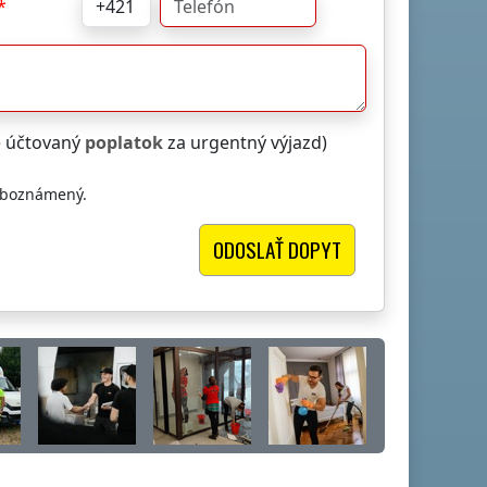
e účtovaný
poplatok
za urgentný výjazd)
oboznámený.