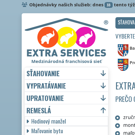
Objednávky našich služieb: dnes
tento tý
33
SŤAHOVA
VYBERTE
Ba
Medzinárodná franchisová sieť
Pr
SŤAHOVANIE
EXTRA
VYPRATÁVANIE
UPRATOVANIE
PREČO 
REMESLÁ
zručn
Hodinový manžel
mont
Maľovanie bytu
maľo