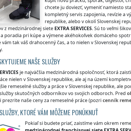
kúpiť novú práčku, sporák, digestor, c
chcete ju doviezť, vymeniť namiesto sta
kompletný servis zapojenia, revízie a
republike
, alebo v okolí
Slovenskej rep
v z medzinárodnej siete
EXTRA SERVICES
. Sú to veľmi šiko
a poradia pri kúpe a výmene akéhokoľvek domáceho spotreb
 vám tak váš drahocenný čas, a to nielen
v Slovenskej repu
y
.
SKYTUJEME NAŠE SLUŽBY
ERVICES
je najväčšia medzinárodná spoločnosť, ktorá zais
áce nielen
v Slovenskej republike
, ale aj na území komplet
jšie remeselné služby a práce
v Slovenskej republike
, ale p
 služby skutočných odborníkov vo svojich odboroch. Pred
o
si prezrite naše ceny za remeselné práce (pozri
cenník
reme
 SLUŽBY, KTORÉ VÁM MÔŽEME PONÚKNUŤ
Pokiaľ si budete priať, zaistíme vám okrem reme
medzinárodnej franchisovej siete
EXTRA SERV