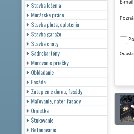
E-mail
Stavba lešenia
Murárske práce
Pozná
Stavba plota, oplotenia
Stavba garáže
Po
Stavba chaty
Sadrokartóny
Odosla
Murovanie priečky
Obkladanie
Fasáda
Zateplenie domu, fasády
Maľovanie, náter fasády
Omietka
Štukovanie
Betónovanie