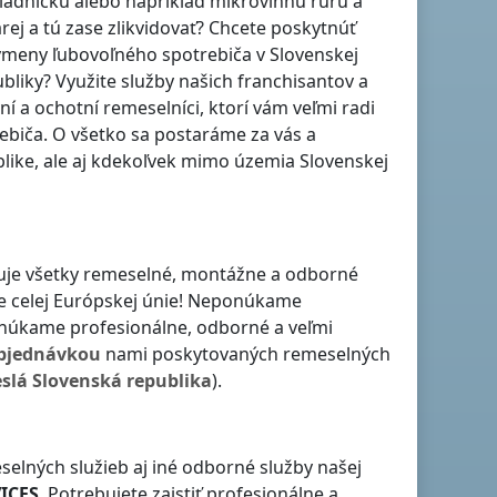
hladničku alebo napríklad mikrovlnnú rúru a
rej a tú zase zlikvidovať? Chcete poskytnúť
 výmeny ľubovoľného spotrebiča
v Slovenskej
ubliky
? Využite služby našich franchisantov a
vní a ochotní remeselníci, ktorí vám veľmi radi
iča. O všetko sa postaráme za vás a
blike
, ale aj kdekoľvek
mimo územia Slovenskej
ťuje všetky remeselné, montážne a odborné
ne celej Európskej únie! Neponúkame
onúkame profesionálne, odborné a veľmi
bjednávkou
nami poskytovaných remeselných
slá
Slovenská republika
).
selných služieb aj iné odborné služby našej
ICES
. Potrebujete zaistiť profesionálne a