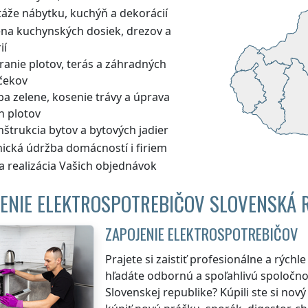
áže nábytku, kuchýň a dekorácií
na kuchynských dosiek, drezov a
ií
ranie plotov, terás a záhradných
čekov
a zelene, kosenie trávy a úprava
h plotov
štrukcia bytov a bytových jadier
nická údržba domácností i firiem
a realizácia Vašich objednávok
ENIE ELEKTROSPOTREBIČOV SLOVENSKÁ 
ZAPOJENIE ELEKTROSPOTREBIČOV
Prajete si zaistiť profesionálne a rých
hľadáte odbornú a spoľahlivú spoločnos
Slovenskej republike
? Kúpili ste si nov