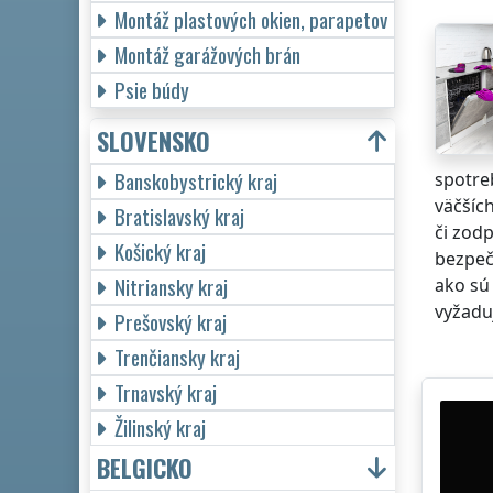
Montáž plastových okien, parapetov
Montáž garážových brán
Psie búdy
SLOVENSKO
Banskobystrický kraj
spotreb
väčšíc
Bratislavský kraj
či zod
Košický kraj
bezpeč
Nitriansky kraj
ako sú 
vyžaduj
Prešovský kraj
Trenčiansky kraj
Trnavský kraj
Žilinský kraj
BELGICKO