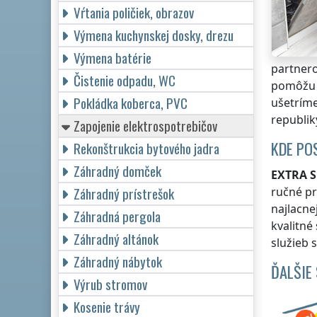
Vŕtania poličiek, obrazov
Výmena kuchynskej dosky, drezu
Výmena batérie
partnero
Čistenie odpadu, WC
pomôžu 
Pokládka koberca, PVC
ušetríme
republik
Zapojenie elektrospotrebičov
KDE PO
Rekonštrukcia bytového jadra
Záhradný domček
EXTRA S
Záhradný prístrešok
ručné pr
najlacne
Záhradná pergola
kvalitné
Záhradný altánok
služieb 
Záhradný nábytok
ĎALŠIE
Výrub stromov
Kosenie trávy