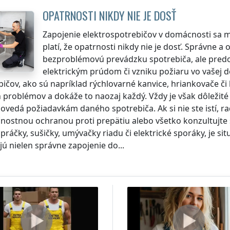
OPATRNOSTI NIKDY NIE JE DOSŤ
Zapojenie elektrospotrebičov v domácnosti sa mô
platí, že opatrnosti nikdy nie je dosť. Správne 
bezproblémovú prevádzku spotrebiča, ale predo
elektrickým prúdom či vzniku požiaru vo vašej 
ičov, ako sú napríklad rýchlovarné kanvice, hriankovače či 
h problémov a dokáže to naozaj každý. Vždy je však dôležité
povedá požiadavkám daného spotrebiča. Ak si nie ste istí, r
nostnou ochranou proti prepätiu alebo všetko konzultujte s 
práčky, sušičky, umývačky riadu či elektrické sporáky, je sit
ú nielen správne zapojenie do...