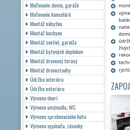
Maľovanie domu, garáže
mont
výme
Maľovanie kancelárií
batér
Montáž nábytku
natie
Montáž kuchyne
dom
údržb
Montáž svetiel, garniža
živýc
Montáž bytových doplnkov
rekon
Montáž drevenej terasy
tech
Montáž drevostavby
rýchl
Údržba interiéru
ZAPOJ
Údržba exteriéru
Výmena dverí
Výmena umývadla, WC
Výmena sprchovacieho kúta
Výmena vypínača, zásuvky