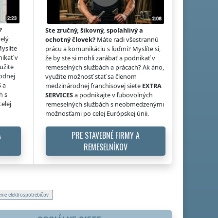
?
Ste zručný, šikovný, spoľahlivý a
elý
ochotný človek?
Máte radi všestrannú
Myslíte
prácu a komunikáciu s ľuďmi? Myslíte si,
nikať v
že by ste si mohli zarábať a podnikať v
užite
remeselných službách a prácach? Ak áno,
odnej
využite možnosť stať sa členom
S
a
medzinárodnej franchisovej siete
EXTRA
h s
SERVICES
a podnikajte v ľubovoľných
elej
remeselných službách s neobmedzenými
možnosťami po celej Európskej únii.
A
PRE STAVEBNÉ FIRMY A
REMESELNÍKOV
nie elektrospotrebičov