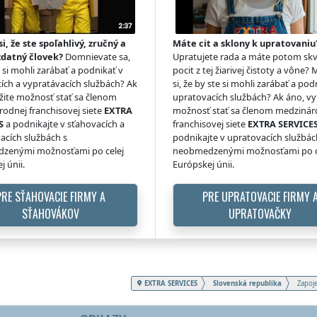
si, že ste spoľahlivý, zručný a
Máte cit a sklony k upratovaniu
zdatný človek?
Domnievate sa,
Upratujete rada a máte potom skv
e si mohli zarábať a podnikať v
pocit z tej žiarivej čistoty a vône? 
ích a vypratávacích službách? Ak
si, že by ste si mohli zarábať a pod
žite možnosť stať sa členom
upratovacích službách? Ak áno, vy
odnej franchisovej siete
EXTRA
možnosť stať sa členom medzinár
S
a podnikajte v sťahovacích a
franchisovej siete
EXTRA SERVICE
acích službách s
podnikajte v upratovacích službác
zenými možnosťami po celej
neobmedzenými možnosťami po c
j únii.
Európskej únii.
PRE SŤAHOVACIE FIRMY A
PRE UPRATOVACIE FIRMY 
SŤAHOVÁKOV
UPRATOVAČKY
EXTRA SERVICES
Slovenská republika
Zapoje