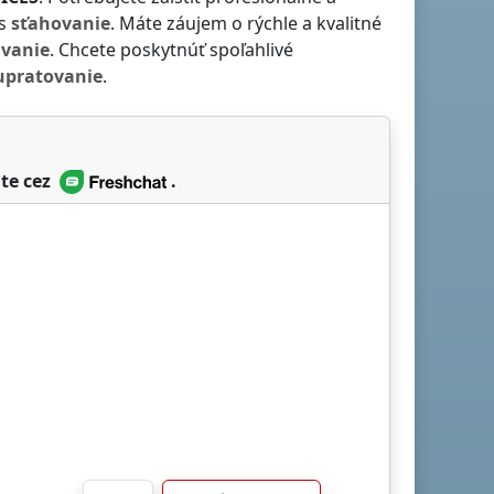
ás
sťahovanie
. Máte záujem o rýchle a kvalitné
ávanie
. Chcete poskytnúť spoľahlivé
upratovanie
.
te cez
.