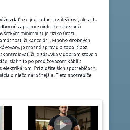
že zdať ako jednoduchá záležitosť, ale aj tu
a odborné zapojenie nielenže zabezpečí
všetkým minimalizuje riziko úrazu
domácnosti či kancelárii. Mnoho drobných
kávovary, je možné spravidla zapojiť bez
 skontrolovať, či je zásuvka v dobrom stave a
adšej siahnite po predlžovacom kábli s
elektrikárom. Pri zložitejších spotrebičoch,
uácia o niečo náročnejšia. Tieto spotrebiče