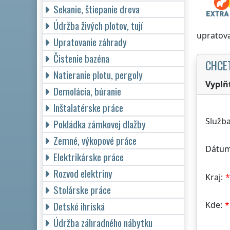
Sekanie, štiepanie dreva
Údržba živých plotov, tují
upratova
Upratovanie záhrady
Čistenie bazéna
CHCE
Natieranie plotu, pergoly
Vyplň
Demolácia, búranie
Inštalatérske práce
Služba
Pokládka zámkovej dlažby
Zemné, výkopové práce
Dátum
Elektrikárske práce
Rozvod elektriny
Kraj:
Stolárske práce
Detské ihriská
Kde:
Údržba záhradného nábytku