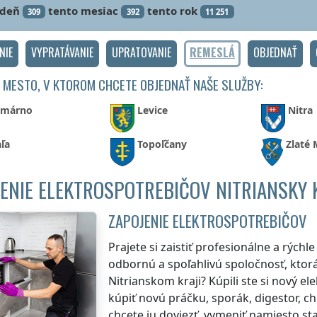
ždeň
tento mesiac
tento rok
309
392
11 251
NIE
VYPRATÁVANIE
UPRATOVANIE
REMESLÁ
OBJEDNAŤ
 MESTO, V KTOROM CHCETE OBJEDNAŤ NAŠE SLUŽBY:
márno
Levice
Nitra
ľa
Topoľčany
Zlaté
ENIE ELEKTROSPOTREBIČOV NITRIANSKY 
ZAPOJENIE ELEKTROSPOTREBIČOV
Prajete si zaistiť profesionálne a rých
odbornú a spoľahlivú spoločnosť, ktorá
Nitrianskom kraji
? Kúpili ste si nový e
kúpiť novú práčku, sporák, digestor, c
chcete ju doviezť, vymeniť namiesto sta