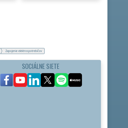
Zapojenie elektrospotrebičov
SOCIÁLNE SIETE