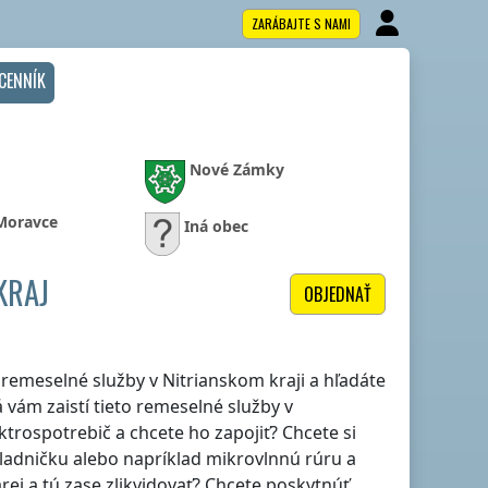
ZARÁBAJTE S NAMI
CENNÍK
Nové Zámky
 Moravce
Iná obec
KRAJ
OBJEDNAŤ
le remeselné služby
v Nitrianskom kraji
a hľadáte
 vám zaistí tieto remeselné služby
v
lektrospotrebič a chcete ho zapojiť? Chcete si
hladničku alebo napríklad mikrovlnnú rúru a
rej a tú zase zlikvidovať? Chcete poskytnúť