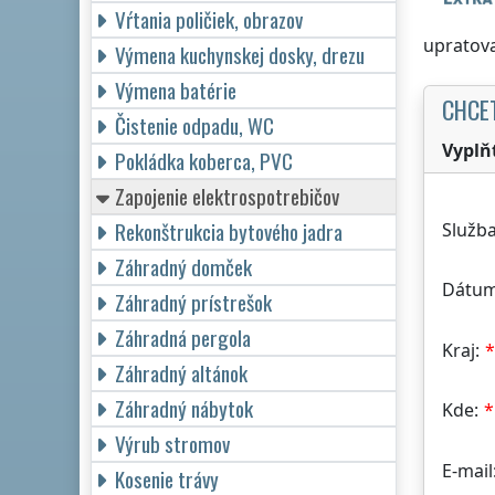
Vŕtania poličiek, obrazov
upratova
Výmena kuchynskej dosky, drezu
Výmena batérie
CHCE
Čistenie odpadu, WC
Vyplň
Pokládka koberca, PVC
Zapojenie elektrospotrebičov
Rekonštrukcia bytového jadra
Služba
Záhradný domček
Dátum
Záhradný prístrešok
Záhradná pergola
Kraj:
Záhradný altánok
Záhradný nábytok
Kde:
Výrub stromov
E-mail
Kosenie trávy