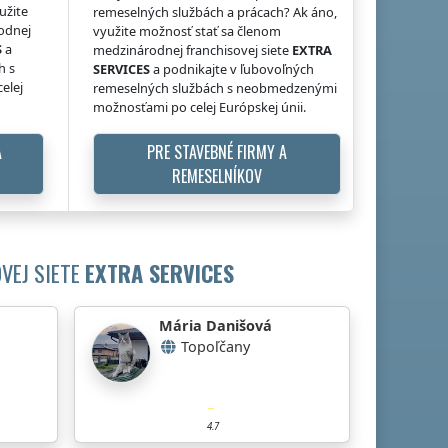
užite
remeselných službách a prácach? Ak áno,
odnej
využite možnosť stať sa členom
S
a
medzinárodnej franchisovej siete
EXTRA
h s
SERVICES
a podnikajte v ľubovoľných
elej
remeselných službách s neobmedzenými
možnosťami po celej Európskej únii.
A
PRE STAVEBNÉ FIRMY A
REMESELNÍKOV
VEJ SIETE
EXTRA SERVICES
Mária Danišová
Topoľčany
4.7