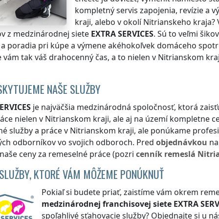
kompletný servis zapojenia, revízie a
kraji
, alebo v okolí
Nitrianskeho kraja
?
v z medzinárodnej siete
EXTRA SERVICES
. Sú to veľmi šiko
a poradia pri kúpe a výmene akéhokoľvek domáceho spotreb
 vám tak váš drahocenný čas, a to nielen
v Nitrianskom kraj
SKYTUJEME NAŠE SLUŽBY
ERVICES
je najväčšia medzinárodná spoločnosť, ktorá zais
áce nielen
v Nitrianskom kraji
, ale aj na území kompletne c
né služby a práce
v Nitrianskom kraji
, ale ponúkame profesi
ých odborníkov vo svojich odboroch. Pred
objednávkou
na
 naše ceny za remeselné práce (pozri
cenník
remeslá
Nitri
 SLUŽBY, KTORÉ VÁM MÔŽEME PONÚKNUŤ
Pokiaľ si budete priať, zaistíme vám okrem reme
medzinárodnej franchisovej siete
EXTRA SERV
spoľahlivé sťahovacie služby? Objednajte si u n