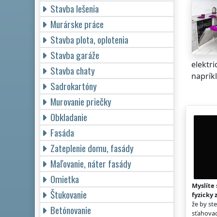
Stavba lešenia
Murárske práce
Stavba plota, oplotenia
Stavba garáže
elektr
Stavba chaty
napríkl
Sadrokartóny
Murovanie priečky
Obkladanie
Fasáda
Zateplenie domu, fasády
Maľovanie, náter fasády
Omietka
Myslíte 
Štukovanie
fyzicky 
že by st
Betónovanie
sťahovac