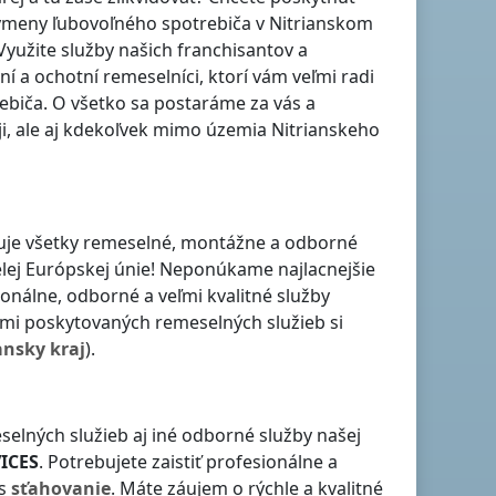
 výmeny ľubovoľného spotrebiča
v Nitrianskom
 Využite služby našich franchisantov a
vní a ochotní remeselníci, ktorí vám veľmi radi
iča. O všetko sa postaráme za vás a
i
, ale aj kdekoľvek
mimo územia Nitrianskeho
ťuje všetky remeselné, montážne a odborné
elej Európskej únie! Neponúkame najlacnejšie
onálne, odborné a veľmi kvalitné služby
mi poskytovaných remeselných služieb si
ansky kraj
).
selných služieb aj iné odborné služby našej
ICES
. Potrebujete zaistiť profesionálne a
ás
sťahovanie
. Máte záujem o rýchle a kvalitné