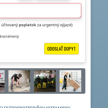
e účtovaný
poplatok
za urgentný výjazd)
oboznámený.