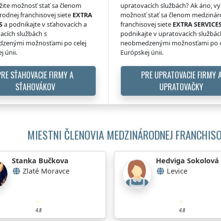
žite možnosť stať sa členom
upratovacích službách? Ak áno, vy
odnej franchisovej siete
EXTRA
možnosť stať sa členom medzinár
S
a podnikajte v sťahovacích a
franchisovej siete
EXTRA SERVICE
acích službách s
podnikajte v upratovacích službác
zenými možnosťami po celej
neobmedzenými možnosťami po c
j únii.
Európskej únii.
PRE SŤAHOVACIE FIRMY A
PRE UPRATOVACIE FIRMY 
SŤAHOVÁKOV
UPRATOVAČKY
MIESTNI ČLENOVIA MEDZINÁRODNEJ FRANCHISO
Stanka Bučkova
Hedviga Sokolová
Zlaté Moravce
Levice
4.8
4.8