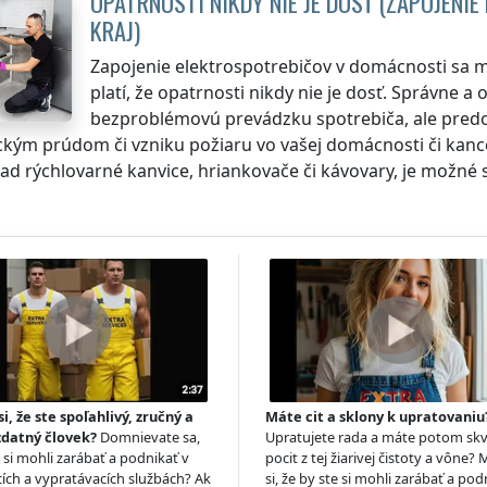
OPATRNOSTI NIKDY NIE JE DOSŤ (ZAPOJENI
KRAJ
)
Zapojenie elektrospotrebičov v domácnosti sa mô
platí, že opatrnosti nikdy nie je dosť. Správne 
bezproblémovú prevádzku spotrebiča, ale predo
ickým prúdom či vzniku požiaru vo vašej domácnosti či kanc
ad rýchlovarné kanvice, hriankovače či kávovary, je možné sp
si, že ste spoľahlivý, zručný a
Máte cit a sklony k upratovaniu
zdatný človek?
Domnievate sa,
Upratujete rada a máte potom skv
e si mohli zarábať a podnikať v
pocit z tej žiarivej čistoty a vône? 
ích a vypratávacích službách? Ak
si, že by ste si mohli zarábať a pod