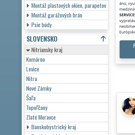
áno, vyu
Montáž plastových okien, parapetov
medzinár
Montáž garážových brán
SERVICE
vypratáv
Psie búdy
neobmed
Európske
SLOVENSKO
Nitriansky kraj
Komárno
Levice
Nitra
Nové Zámky
Šaľa
Topoľčany
Zlaté Moravce
Banskobystrický kraj