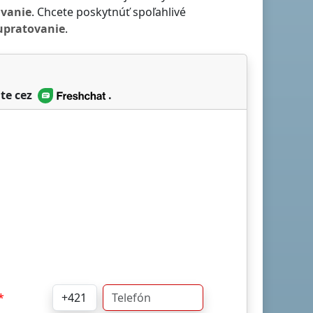
ávanie
. Chcete poskytnúť spoľahlivé
upratovanie
.
te cez
.