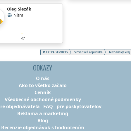
Oleg Slezák
Nitra
4.7
EXTRA SERVICES
Slovenská republika
Nitriansky kraj
ODKAZY
O nás
Ako to všetko začalo
Cenník
Všeobecné obchodné podmienky
pre objednávateľa
FAQ - pre poskytovateľov
Reklama a marketing
Blog
Recenzie objednávok s hodnotením