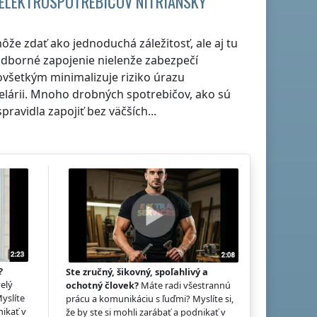
E ELEKTROSPOTREBIČOV
NITRIANSKY
že zdať ako jednoduchá záležitosť, ale aj tu
a odborné zapojenie nielenže zabezpečí
všetkým minimalizuje riziko úrazu
elárii. Mnoho drobných spotrebičov, ako sú
ravidla zapojiť bez väčších...
?
Ste zručný, šikovný, spoľahlivý a
elý
ochotný človek?
Máte radi všestrannú
Myslíte
prácu a komunikáciu s ľuďmi? Myslíte si,
nikať v
že by ste si mohli zarábať a podnikať v