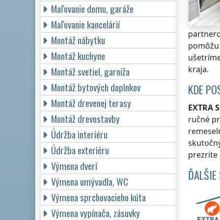
Maľovanie domu, garáže
Maľovanie kancelárií
partnero
Montáž nábytku
pomôžu 
Montáž kuchyne
ušetríme
kraja
.
Montáž svetiel, garniža
Montáž bytových doplnkov
KDE PO
Montáž drevenej terasy
EXTRA S
Montáž drevostavby
ručné pr
remesel
Údržba interiéru
skutočn
Údržba exteriéru
prezrite
Výmena dverí
ĎALŠIE
Výmena umývadla, WC
Výmena sprchovacieho kúta
Výmena vypínača, zásuvky