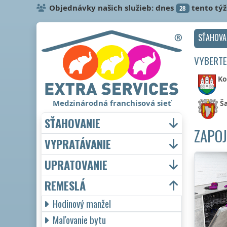
Objednávky našich služieb: dnes
tento tý
28
SŤAHOVA
VYBERTE
Ko
Medzinárodná franchisová sieť
Ša
SŤAHOVANIE
ZAPOJ
VYPRATÁVANIE
UPRATOVANIE
REMESLÁ
Hodinový manžel
Maľovanie bytu