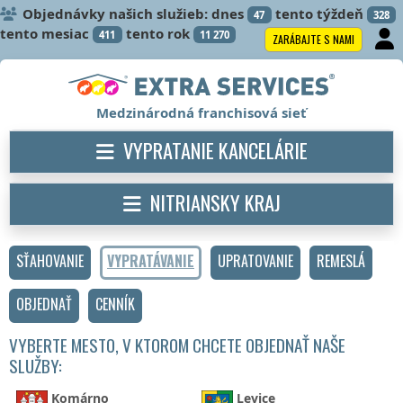
Objednávky našich služieb: dnes
tento týždeň
47
328
tento mesiac
tento rok
411
11 270
ZARÁBAJTE S NAMI
Medzinárodná franchisová sieť
VYPRATANIE KANCELÁRIE
NITRIANSKY KRAJ
SŤAHOVANIE
VYPRATÁVANIE
UPRATOVANIE
REMESLÁ
OBJEDNAŤ
CENNÍK
VYBERTE MESTO, V KTOROM CHCETE OBJEDNAŤ NAŠE
SLUŽBY:
Komárno
Levice