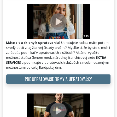
Máte cit a sklony k upratovaniu?
Upratujete rada a máte potom
skvelý pocit z tej žiarivej čistoty a vône? Myslíte si, že by ste si mohli
zarábať a podnikať v upratovacích službách? Ak áno, využite
možnosť stať sa členom medzinárodnej franchisovej siete
EXTRA
SERVICES
a podnikajte v upratovacích službách s neobmedzenými
možnosťami po celej Európskej únii.
PRE UPRATOVACIE FIRMY A UPRATOVAČKY