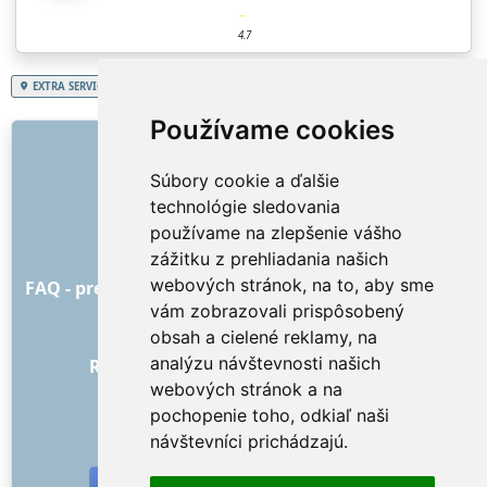
4.7
EXTRA SERVICES
Slovenská republika
Nitriansky kraj
Vypratanie kancelárie
Používame cookies
ODKAZY
Súbory cookie a ďalšie
O nás
technológie sledovania
Ako to všetko začalo
používame na zlepšenie vášho
Cenník
zážitku z prehliadania našich
Všeobecné obchodné podmienky
webových stránok, na to, aby sme
FAQ - pre objednávateľa
FAQ - pre poskytovateľov
vám zobrazovali prispôsobený
Reklama a marketing
obsah a cielené reklamy, na
Blog
analýzu návštevnosti našich
Recenzie objednávok s hodnotením
webových stránok a na
Kontakt
pochopenie toho, odkiaľ naši
SOCIÁLNE SIETE
návštevníci prichádzajú.