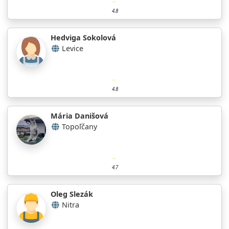
4.8
Hedviga Sokolová
Levice
4.8
Mária Danišová
Topoľčany
4.7
Oleg Slezák
Nitra