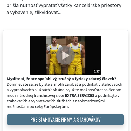
prišla nutnosť vypratať všetky kancelárske priestory
a vybavenie, zlikvidovať...
Myslíte si, že ste spoľahlivý, zručný a fyzicky zdatný človek?
Domnievate sa, že by ste si mohli zarábať a podnikať v sťahovacích
a vypratávacích službách? Ak áno, využite možnosť stať sa členom
medzinárodnej franchisovej siete
EXTRA SERVICES
a podnikajte v
sťahovacích a vypratávacích službách s neobmedzenými
možnosťami po celej Európskej únii.
PRE SŤAHOVACIE FIRMY A SŤAHOVÁKOV