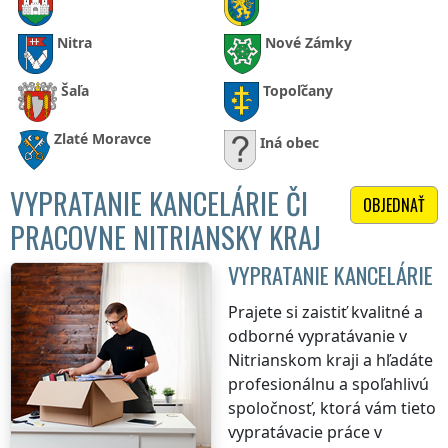
Nitra
Nové Zámky
Šaľa
Topoľčany
Zlaté Moravce
Iná obec
VYPRATANIE KANCELÁRIE ČI
OBJEDNAŤ
PRACOVNE NITRIANSKY KRAJ
VYPRATANIE KANCELÁRIE
Prajete si zaistiť kvalitné a
odborné vypratávanie
v
Nitrianskom kraji
a hľadáte
profesionálnu a spoľahlivú
spoločnosť, ktorá vám tieto
vypratávacie práce
v