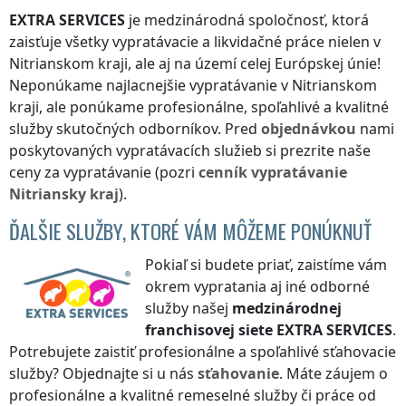
EXTRA SERVICES
je medzinárodná spoločnosť, ktorá
zaisťuje všetky vypratávacie a likvidačné práce nielen
v
Nitrianskom kraji
, ale aj na území celej Európskej únie!
Neponúkame najlacnejšie vypratávanie
v Nitrianskom
kraji
, ale ponúkame profesionálne, spoľahlivé a kvalitné
služby skutočných odborníkov. Pred
objednávkou
nami
poskytovaných vypratávacích služieb si prezrite naše
ceny za vypratávanie (pozri
cenník
vypratávanie
Nitriansky kraj
).
ĎALŠIE SLUŽBY, KTORÉ VÁM MÔŽEME PONÚKNUŤ
Pokiaľ si budete priať, zaistíme vám
okrem vypratania aj iné odborné
služby našej
medzinárodnej
franchisovej siete
EXTRA SERVICES
.
Potrebujete zaistiť profesionálne a spoľahlivé sťahovacie
služby? Objednajte si u nás
sťahovanie
. Máte záujem o
profesionálne a kvalitné remeselné služby či práce od