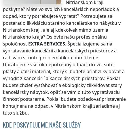
Nitrianskom kraji
poskytne? Máte vo svojich kanceláriách neporiadok a
odpad, ktorý potrebujete vypratať? Potrebujete sa
postarať o likvidáciu starého kancelárskeho nábytku
v
Nitrianskom kraji
, ale aj kdekoľvek
mimo územia
Nitrianskeho kraja
? Oslovte našu profesionálnu
spoločnosť
EXTRA SERVICES
. Špecializujeme sa na
vypratávanie kancelárií a kancelárskych priestorov a
radi vám s touto problematikou pomôžeme.
Upratujeme všetok nepotrebný odpad, drevo, sute,
plasty a ďalší materiál, ktorý si budete priať zlikvidovať a
vyhodiť z kancelárií a kancelárskych priestorov. Pokiaľ
budete chcieť vysťahovať a ekologicky zlikvidovať starý
kancelársky nábytok, opäť sa vám o túto vypratávaciu
činnosť postaráme. Pokiaľ budete požadovať pristavenie
kontajnera na odpad,
v Nitrianskom kraji
zariadime aj
túto službu.
KDE POSKYTUJEME NAŠE SLUŽBY