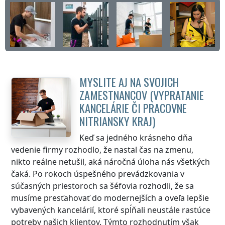
MYSLITE AJ NA SVOJICH
ZAMESTNANCOV (VYPRATANIE
KANCELÁRIE ČI PRACOVNE
NITRIANSKY KRAJ
)
Keď sa jedného krásneho dňa
vedenie firmy rozhodlo, že nastal čas na zmenu,
nikto reálne netušil, aká náročná úloha nás všetkých
čaká. Po rokoch úspešného prevádzkovania v
súčasných priestoroch sa šéfovia rozhodli, že sa
musíme presťahovať do modernejších a oveľa lepšie
vybavených kancelárií, ktoré spĺňali neustále rastúce
potreby našich klientov. Týmto rozhodnutím však