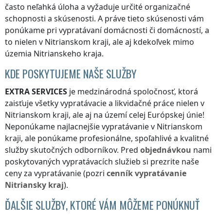
často neľahká úloha a vyžaduje určité organizačné
schopnosti a skúsenosti. A práve tieto skúsenosti vám
ponúkame pri vypratávaní domácnosti či domácností, a
to nielen
v Nitrianskom kraji
, ale aj kdekoľvek
mimo
územia Nitrianskeho kraja
.
KDE POSKYTUJEME NAŠE SLUŽBY
EXTRA SERVICES
je medzinárodná spoločnosť, ktorá
zaisťuje všetky vypratávacie a likvidačné práce nielen
v
Nitrianskom kraji
, ale aj na území celej Európskej únie!
Neponúkame najlacnejšie vypratávanie
v Nitrianskom
kraji
, ale ponúkame profesionálne, spoľahlivé a kvalitné
služby skutočných odborníkov. Pred
objednávkou
nami
poskytovaných vypratávacích služieb si prezrite naše
ceny za vypratávanie (pozri
cenník
vypratávanie
Nitriansky kraj
).
ĎALŠIE SLUŽBY, KTORÉ VÁM MÔŽEME PONÚKNUŤ