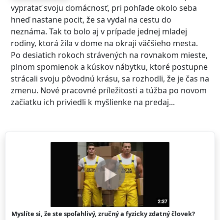
vypratať svoju domácnosť, pri pohľade okolo seba
hneď nastane pocit, že sa vydal na cestu do
neznáma. Tak to bolo aj v prípade jednej mladej
rodiny, ktorá žila v dome na okraji väčšieho mesta.
Po desiatich rokoch strávených na rovnakom mieste,
plnom spomienok a kúskov nábytku, ktoré postupne
strácali svoju pôvodnú krásu, sa rozhodli, že je čas na
zmenu. Nové pracovné príležitosti a túžba po novom
začiatku ich priviedli k myšlienke na predaj...
Myslíte si, že ste spoľahlivý, zručný a fyzicky zdatný človek?