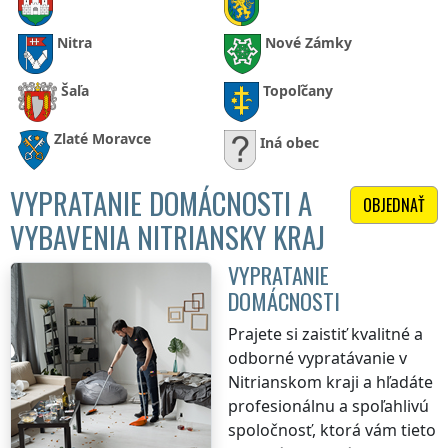
Nitra
Nové Zámky
Šaľa
Topoľčany
Zlaté Moravce
Iná obec
VYPRATANIE DOMÁCNOSTI A
OBJEDNAŤ
VYBAVENIA NITRIANSKY KRAJ
VYPRATANIE
DOMÁCNOSTI
Prajete si zaistiť kvalitné a
odborné vypratávanie
v
Nitrianskom kraji
a hľadáte
profesionálnu a spoľahlivú
spoločnosť, ktorá vám tieto