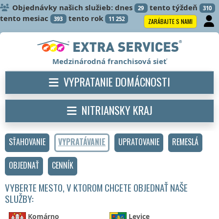
Objednávky našich služieb: dnes
tento týždeň
29
310
tento mesiac
tento rok
393
11 252
ZARÁBAJTE S NAMI
Medzinárodná franchisová sieť
VYPRATANIE DOMÁCNOSTI
NITRIANSKY KRAJ
SŤAHOVANIE
VYPRATÁVANIE
UPRATOVANIE
REMESLÁ
OBJEDNAŤ
CENNÍK
VYBERTE MESTO, V KTOROM CHCETE OBJEDNAŤ NAŠE
SLUŽBY:
Komárno
Levice