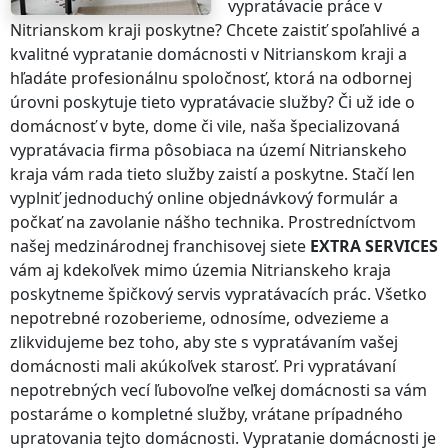
vypratávacie práce
v
Nitrianskom kraji
poskytne? Chcete zaistiť spoľahlivé a
kvalitné vypratanie domácnosti
v Nitrianskom kraji
a
hľadáte profesionálnu spoločnosť, ktorá na odbornej
úrovni poskytuje tieto vypratávacie služby? Či už ide o
domácnosť v byte, dome či vile, naša špecializovaná
vypratávacia firma pôsobiaca na území
Nitrianskeho
kraja
vám rada tieto služby zaistí a poskytne. Stačí len
vyplniť jednoduchý online objednávkový formulár a
počkať na zavolanie nášho technika. Prostredníctvom
našej medzinárodnej franchisovej siete
EXTRA SERVICES
vám aj kdekoľvek
mimo územia Nitrianskeho kraja
poskytneme špičkový servis vypratávacích prác. Všetko
nepotrebné rozoberieme, odnosíme, odvezieme a
zlikvidujeme bez toho, aby ste s vypratávaním vašej
domácnosti mali akúkoľvek starosť. Pri vypratávaní
nepotrebných vecí ľubovoľne veľkej domácnosti sa vám
postaráme o kompletné služby, vrátane prípadného
upratovania tejto domácnosti. Vypratanie domácnosti je