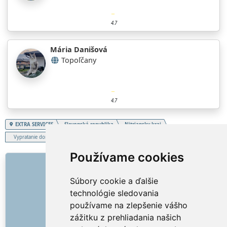
4.7
Mária Danišová
Topoľčany
4.7
EXTRA SERVICES
Slovenská republika
Nitriansky kraj
Vypratanie domácnosti
Používame cookies
ODKAZY
Súbory cookie a ďalšie
O nás
technológie sledovania
Ako to všetko začalo
používame na zlepšenie vášho
Cenník
zážitku z prehliadania našich
Všeobecné obchodné podmienky