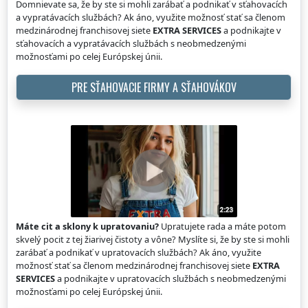
Domnievate sa, že by ste si mohli zarábať a podnikať v sťahovacích
a vypratávacích službách? Ak áno, využite možnosť stať sa členom
medzinárodnej franchisovej siete
EXTRA SERVICES
a podnikajte v
sťahovacích a vypratávacích službách s neobmedzenými
možnosťami po celej Európskej únii.
PRE SŤAHOVACIE FIRMY A SŤAHOVÁKOV
Máte cit a sklony k upratovaniu?
Upratujete rada a máte potom
skvelý pocit z tej žiarivej čistoty a vône? Myslíte si, že by ste si mohli
zarábať a podnikať v upratovacích službách? Ak áno, využite
možnosť stať sa členom medzinárodnej franchisovej siete
EXTRA
SERVICES
a podnikajte v upratovacích službách s neobmedzenými
možnosťami po celej Európskej únii.