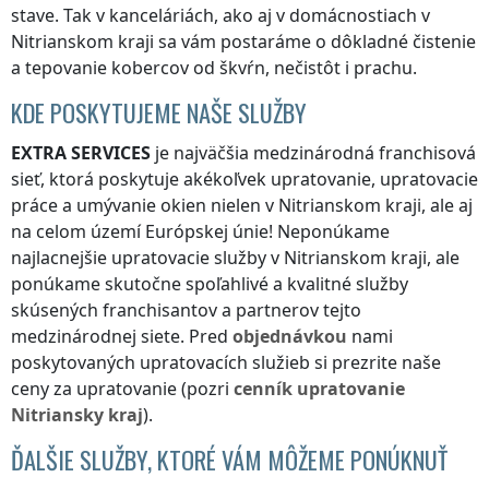
stave. Tak v kanceláriách, ako aj v domácnostiach
v
Nitrianskom kraji
sa vám postaráme o dôkladné čistenie
a tepovanie kobercov od škvŕn, nečistôt i prachu.
KDE POSKYTUJEME NAŠE SLUŽBY
EXTRA SERVICES
je najväčšia medzinárodná franchisová
sieť, ktorá poskytuje akékoľvek upratovanie, upratovacie
práce a umývanie okien nielen
v Nitrianskom kraji
, ale aj
na celom území Európskej únie! Neponúkame
najlacnejšie upratovacie služby
v Nitrianskom kraji
, ale
ponúkame skutočne spoľahlivé a kvalitné služby
skúsených franchisantov a partnerov tejto
medzinárodnej siete. Pred
objednávkou
nami
poskytovaných upratovacích služieb si prezrite naše
ceny za upratovanie (pozri
cenník
upratovanie
Nitriansky kraj
).
ĎALŠIE SLUŽBY, KTORÉ VÁM MÔŽEME PONÚKNUŤ