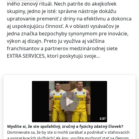
iného zenový rituál. Nech patríte do akejkoľvek
skupiny, jedno je isté: správne nástroje dokážu
upratovanie premeniť z driny na efektívnu a dokonca
aj uspokojujúcu činnosť. A v oblasti vysávačov je
jedna značka bezpochyby synonymom pre inovácie,
výkon aj dizajn. Preto ju využíva aj väčšina
franchisantov a partnerov medzinárodnej siete
EXTRA SERVICES, ktorí poskytujú svoje...
Myslíte si, že ste spoľahlivý, zručný a fyzicky zdatný človek?
Domnievate sa, že by ste si mohli zarábať a podnikať v sťahovacích
a vypratávacích službách? Ak áno, využite možnosť stať sa členom