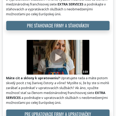
medzinárodnej franchisovej siete
EXTRA SERVICES
a podnikajte v
sťahovacích a vypratávacích službách s neobmedzenými
možnosťami po celej Európskej únii.
PRE SŤAHOVACIE FIRMY A SŤAHOVÁKOV
Máte cit a sklony k upratovaniu?
Upratujete rada a máte potom
skvelý pocit z tej žiarivej čistoty a vône? Myslíte si, že by ste si mohli
zarábať a podnikať v upratovacích službách? Ak áno, využite
možnosť stať sa členom medzinárodnej franchisovej siete
EXTRA
SERVICES
a podnikajte v upratovacích službách s neobmedzenými
možnosťami po celej Európskej únii.
PRE UPRATOVACIE FIRMY A UPRATOVAČKY