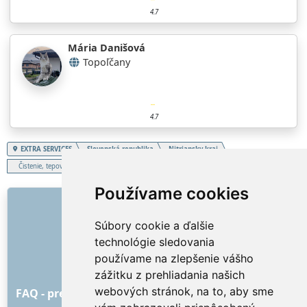
4.7
Mária Danišová
Topoľčany
4.7
EXTRA SERVICES
Slovenská republika
Nitriansky kraj
Čistenie, tepovanie kobercov
Používame cookies
ODKAZY
Súbory cookie a ďalšie
O nás
technológie sledovania
Ako to všetko začalo
používame na zlepšenie vášho
Cenník
zážitku z prehliadania našich
Všeobecné obchodné podmienky
webových stránok, na to, aby sme
FAQ - pre objednávateľa
FAQ - pre poskytovateľov