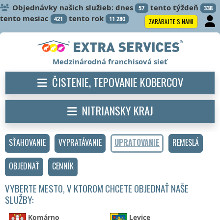
Objednávky našich služieb: dnes
tento týždeň
57
338
tento mesiac
tento rok
421
11 280
ZARÁBAJTE S NAMI
Medzinárodná franchisová sieť
ČISTENIE, TEPOVANIE KOBERCOV
NITRIANSKY KRAJ
SŤAHOVANIE
VYPRATÁVANIE
UPRATOVANIE
REMESLÁ
OBJEDNAŤ
CENNÍK
VYBERTE MESTO, V KTOROM CHCETE OBJEDNAŤ NAŠE
SLUŽBY:
Komárno
Levice