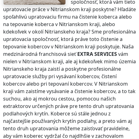
spoločnosť, ktorá vám tieto
upratovacie práce
v Nitrianskom kraji
poskytne? Hľadáte
spoľahlivú upratovaciu firmu na čistenie koberca alebo
na tepovanie koberca
v Nitrianskom kraji
, alebo
kdekoľvek v okolí
Nitrianskeho kraja
? Sme profesionálna
upratovacia spoločnosť, ktorá práve toto čistenie a
tepovanie kobercov
v Nitrianskom kraji
poskytuje. Naša
medzinárodná franchisová sieť
EXTRA SERVICES
vám
nielen
v Nitrianskom kraji
, ale aj kdekoľvek
mimo územia
Nitrianskeho kraja
zaistí a poskytne profesionálne
upratovacie služby pri vysávaní kobercov, čistení
kobercov alebo pri tepovaní kobercov.
V Nitrianskom
kraji
vám zaistíme vysávanie a čistenie kobercov, a to tak
suchou, ako aj mokrou cestou, pomocou našich
extraktorov určených práve pre tento druh upratovania
podlahových krytín. Koberce sú stále jednou z
najčastejšie používaných krytín podlahy, a preto vám aj
tento druh upratovania môžeme zaisťovať pravidelne,
aby vám koberec vydržal čo najdlhšie v zachovalom