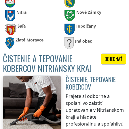
Nitra
Nové Zámky
Šaľa
Topoľčany
Zlaté Moravce
Iná obec
ČISTENIE A TEPOVANIE
OBJEDNAŤ
KOBERCOV NITRIANSKY KRAJ
ČISTENIE, TEPOVANIE
KOBERCOV
Prajete si odborne a
spoľahlivo zaistiť
upratovanie
v Nitrianskom
kraji
a hľadáte
profesionálnu a spoľahlivú