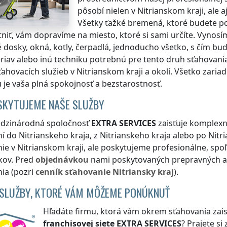
pôsobí nielen
v Nitrianskom kraji
, ale 
Všetky ťažké bremená, ktoré budete p
niť, vám dopravíme na miesto, ktoré si sami určíte. Vynosí
 dosky, okná, kotly, čerpadlá, jednoducho všetko, s čím b
žeriav alebo inú techniku potrebnú pre tento druh sťahovani
ťahovacích služieb
v Nitrianskom kraji
a okolí. Všetko zari
u je vaša plná spokojnosť a bezstarostnosť.
SKYTUJEME NAŠE SLUŽBY
dzinárodná spoločnosť
EXTRA SERVICES
zaisťuje komplexn
ní
do Nitrianskeho kraja
,
z Nitrianskeho kraja
alebo
po Nitr
nie
v Nitrianskom kraji
, ale poskytujeme profesionálne, spoľ
kov. Pred
objednávkou
nami poskytovaných prepravných a m
ia (pozri
cenník
sťahovanie
Nitriansky kraj
).
 SLUŽBY, KTORÉ VÁM MÔŽEME PONÚKNUŤ
Hľadáte firmu, ktorá vám okrem sťahovania zais
franchisovej siete
EXTRA SERVICES
? Prajete si