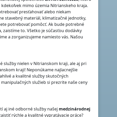
aj kdekoľvek
mimo územia Nitrianskeho kraja
.
otrebovať presťahovať alebo niekam
me stavebný materiál, klimatizačné jednotky,
udete potrebovať pomôcť. Ak bude potrebné
a, zaistíme to. Všetko je súčasťou dodávky
adime a zorganizujeme namiesto vás. Našou
é služby nielen
v Nitrianskom kraji
, ale aj pri
ianskom kraji
! Neponúkame najlacnejšie
ahlivé a kvalitné služby skutočných
anipulačných služieb si prezrite naše ceny
tí aj iné odborné služby našej
medzinárodnej
 zaistiť rýchle a kvalitné vypratávacie práce?