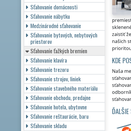
Sťahovanie domácnosti
Sťahovanie nábytku
premiest
Medzinárodné sťahovanie
sklenené
Sťahovanie bytových, nebytových
zaistiť 
priestorov
našich s
priorito
Sťahovanie ťažkých bremien
KDE PO
Sťahovanie klavíra
Sťahovanie trezoru
Naša me
Sťahovanie strojov, liniek
sťahova
sťahova
Sťahovanie stavebného materiálu
odborní
Sťahovanie obchodu, predajne
sťahovan
Sťahovanie hotela, ubytovne
ĎALŠIE
Sťahovanie reštaurácie, baru
Sťahovanie skladu