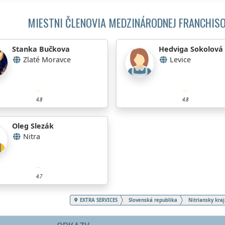
MIESTNI ČLENOVIA MEDZINÁRODNEJ FRANCHISO
Stanka Bučkova
Hedviga Sokolová
Zlaté Moravce
Levice
4.8
4.8
Oleg Slezák
Nitra
4.7
EXTRA SERVICES
Slovenská republika
Nitriansky kraj