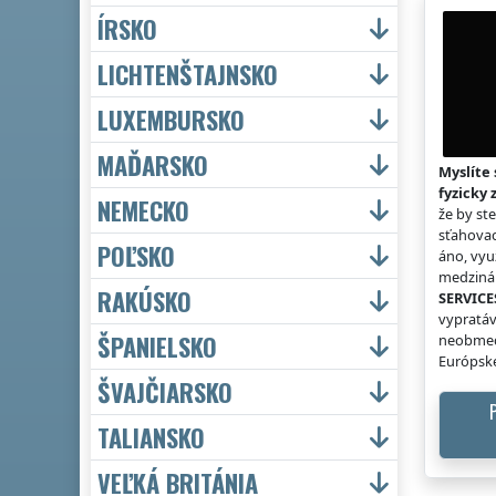
ÍRSKO
LICHTENŠTAJNSKO
LUXEMBURSKO
MAĎARSKO
Myslíte 
fyzicky 
NEMECKO
že by st
sťahovac
POĽSKO
áno, vyu
medzinár
RAKÚSKO
SERVICE
vypratáv
ŠPANIELSKO
neobmed
Európske
ŠVAJČIARSKO
TALIANSKO
VEĽKÁ BRITÁNIA