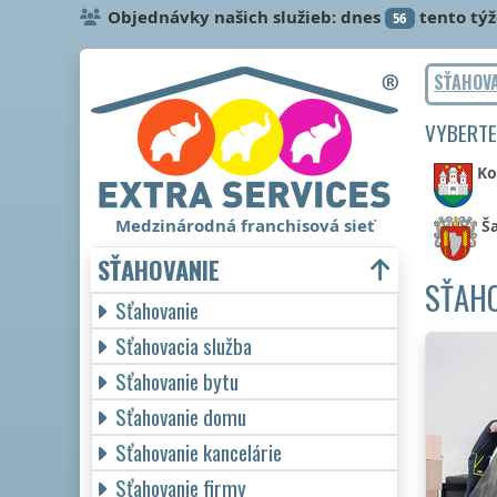
Objednávky našich služieb: dnes
tento tý
56
SŤAHOV
VYBERTE
Ko
Medzinárodná franchisová sieť
Ša
SŤAHOVANIE
SŤAHO
Sťahovanie
Sťahovacia služba
Sťahovanie bytu
Sťahovanie domu
Sťahovanie kancelárie
Sťahovanie firmy