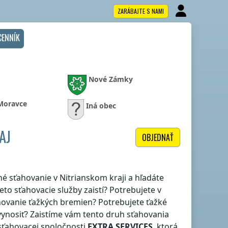
ZARÁBAJTE S NAMI
CENNÍK
Nové Zámky
 Moravce
Iná obec
AJ
OBJEDNAŤ
itné sťahovanie
v Nitrianskom kraji
a hľadáte
eto sťahovacie služby zaistí? Potrebujete
v
ahovanie ťažkých bremien? Potrebujete ťažké
vynosiť? Zaistíme vám tento druh sťahovania
sťahovacej spoločnosti
EXTRA SERVICES
, ktorá