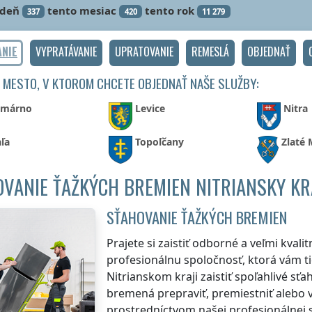
ždeň
tento mesiac
tento rok
337
420
11 279
ANIE
VYPRATÁVANIE
UPRATOVANIE
REMESLÁ
OBJEDNAŤ
 MESTO, V KTOROM CHCETE OBJEDNAŤ NAŠE SLUŽBY:
márno
Levice
Nitra
ľa
Topoľčany
Zlaté
VANIE ŤAŽKÝCH BREMIEN NITRIANSKY KR
SŤAHOVANIE ŤAŽKÝCH BREMIEN
Prajete si zaistiť odborné a veľmi kval
profesionálnu spoločnosť, ktorá vám ti
Nitrianskom kraji
zaistiť spoľahlivé sť
bremená prepraviť, premiestniť alebo 
prostredníctvom našej profesionálnej 