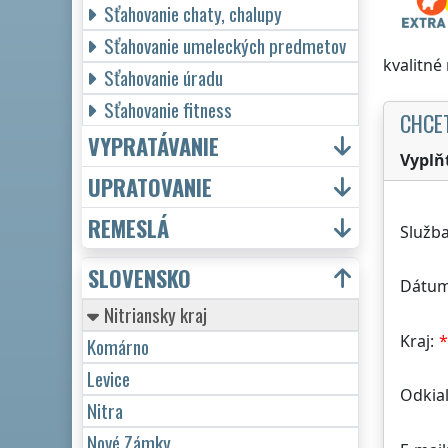
Sťahovanie chaty, chalupy
Sťahovanie umeleckých predmetov
kvalitné
Sťahovanie úradu
Sťahovanie fitness
CHCE
VYPRATÁVANIE
Vyplň
UPRATOVANIE
REMESLÁ
Služba
SLOVENSKO
Dátum
Nitriansky kraj
Kraj:
Komárno
Levice
Odkiaľ
Nitra
Nové Zámky