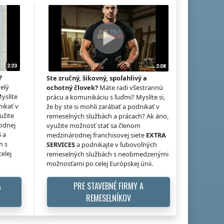
?
Ste zručný, šikovný, spoľahlivý a
elý
ochotný človek?
Máte radi všestrannú
Myslíte
prácu a komunikáciu s ľuďmi? Myslíte si,
nikať v
že by ste si mohli zarábať a podnikať v
užite
remeselných službách a prácach? Ak áno,
odnej
využite možnosť stať sa členom
S
a
medzinárodnej franchisovej siete
EXTRA
h s
SERVICES
a podnikajte v ľubovoľných
elej
remeselných službách s neobmedzenými
možnosťami po celej Európskej únii.
A
PRE STAVEBNÉ FIRMY A
REMESELNÍKOV