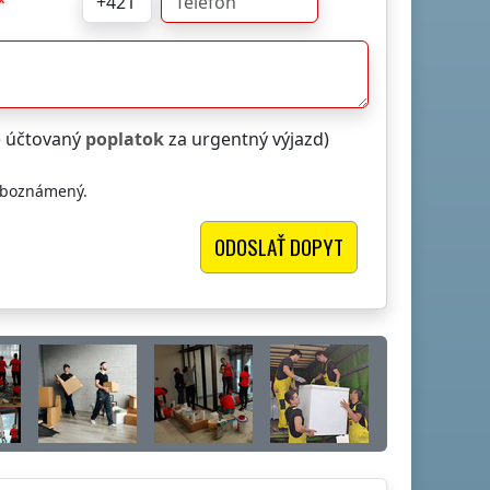
e účtovaný
poplatok
za urgentný výjazd)
oboznámený.