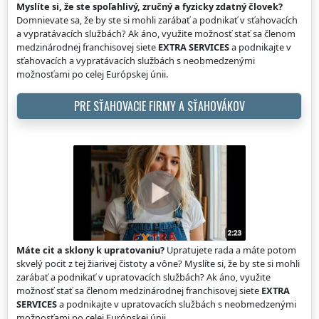
Myslíte si, že ste spoľahlivý, zručný a fyzicky zdatný človek?
Domnievate sa, že by ste si mohli zarábať a podnikať v sťahovacích
a vypratávacích službách? Ak áno, využite možnosť stať sa členom
medzinárodnej franchisovej siete
EXTRA SERVICES
a podnikajte v
sťahovacích a vypratávacích službách s neobmedzenými
možnosťami po celej Európskej únii.
PRE SŤAHOVACIE FIRMY A SŤAHOVÁKOV
Máte cit a sklony k upratovaniu?
Upratujete rada a máte potom
skvelý pocit z tej žiarivej čistoty a vône? Myslíte si, že by ste si mohli
zarábať a podnikať v upratovacích službách? Ak áno, využite
možnosť stať sa členom medzinárodnej franchisovej siete
EXTRA
SERVICES
a podnikajte v upratovacích službách s neobmedzenými
možnosťami po celej Európskej únii.