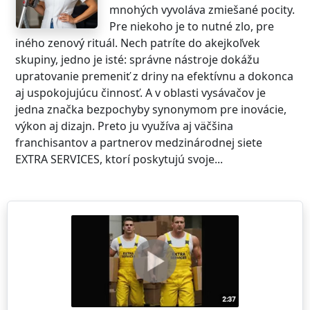
mnohých vyvoláva zmiešané pocity.
Pre niekoho je to nutné zlo, pre
iného zenový rituál. Nech patríte do akejkoľvek
skupiny, jedno je isté: správne nástroje dokážu
upratovanie premeniť z driny na efektívnu a dokonca
aj uspokojujúcu činnosť. A v oblasti vysávačov je
jedna značka bezpochyby synonymom pre inovácie,
výkon aj dizajn. Preto ju využíva aj väčšina
franchisantov a partnerov medzinárodnej siete
EXTRA SERVICES, ktorí poskytujú svoje...