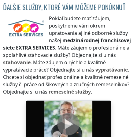
ĎALŠIE SLUŽBY, KTORÉ VÁM MÔŽEME PONÚKNUŤ
Pokiaľ budete mať záujem,
poskytneme vám okrem
upratovania aj iné odborné služby
našej
medzinárodnej franchisovej
siete
EXTRA SERVICES
. Máte záujem o profesionálne a
spoľahlivé sťahovacie služby? Objednajte si u nás
sťahovanie
. Máte záujem o rýchle a kvalitné
vypratávacie práce? Objednajte si u nás
vypratávanie
.
Chcete si objednať profesionálne a kvalitné remeselné
služby či práce od šikovných a zručných remeselníkov?
Objednajte si u nás
remeselné služby
.