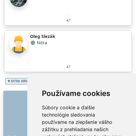
4.7
Oleg Slezák
Nitra
4.7
EXTRA SERVICES
Slovenská republika
Nitriansky kraj
Upratovanie firmy
Používame cookies
ODKAZY
Súbory cookie a ďalšie
O nás
technológie sledovania
Ako to všetko začalo
používame na zlepšenie vášho
Cenník
zážitku z prehliadania našich
Všeobecné obchodné podmienky