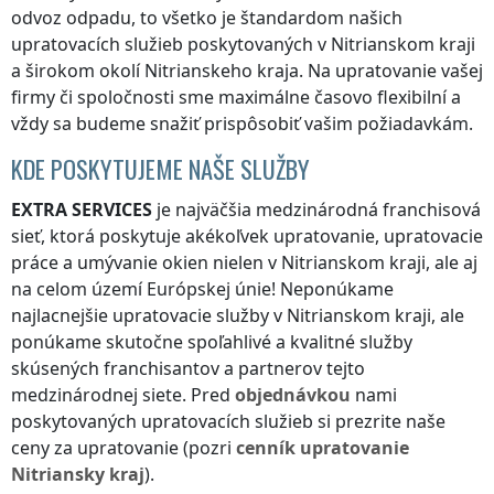
odvoz odpadu, to všetko je štandardom našich
upratovacích služieb poskytovaných
v Nitrianskom kraji
a širokom okolí
Nitrianskeho kraja
. Na upratovanie vašej
firmy či spoločnosti sme maximálne časovo flexibilní a
vždy sa budeme snažiť prispôsobiť vašim požiadavkám.
KDE POSKYTUJEME NAŠE SLUŽBY
EXTRA SERVICES
je najväčšia medzinárodná franchisová
sieť, ktorá poskytuje akékoľvek upratovanie, upratovacie
práce a umývanie okien nielen
v Nitrianskom kraji
, ale aj
na celom území Európskej únie! Neponúkame
najlacnejšie upratovacie služby
v Nitrianskom kraji
, ale
ponúkame skutočne spoľahlivé a kvalitné služby
skúsených franchisantov a partnerov tejto
medzinárodnej siete. Pred
objednávkou
nami
poskytovaných upratovacích služieb si prezrite naše
ceny za upratovanie (pozri
cenník
upratovanie
Nitriansky kraj
).