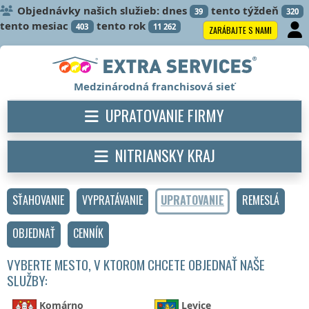
Objednávky našich služieb: dnes
tento týždeň
39
320
tento mesiac
tento rok
403
11 262
ZARÁBAJTE S NAMI
Medzinárodná franchisová sieť
UPRATOVANIE FIRMY
NITRIANSKY KRAJ
SŤAHOVANIE
VYPRATÁVANIE
UPRATOVANIE
REMESLÁ
OBJEDNAŤ
CENNÍK
VYBERTE MESTO, V KTOROM CHCETE OBJEDNAŤ NAŠE
SLUŽBY:
Komárno
Levice