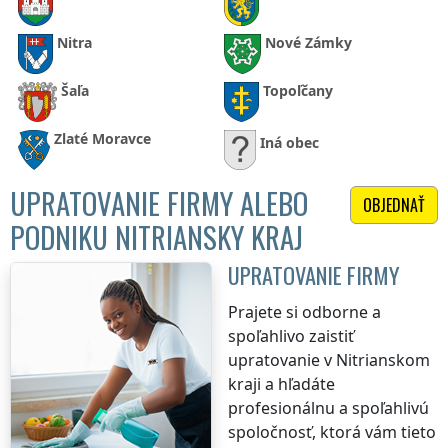
Nitra
Nové Zámky
Šaľa
Topoľčany
Zlaté Moravce
Iná obec
UPRATOVANIE FIRMY ALEBO
OBJEDNAŤ
PODNIKU NITRIANSKY KRAJ
UPRATOVANIE FIRMY
Prajete si odborne a
spoľahlivo zaistiť
upratovanie
v Nitrianskom
kraji
a hľadáte
profesionálnu a spoľahlivú
spoločnosť, ktorá vám tieto