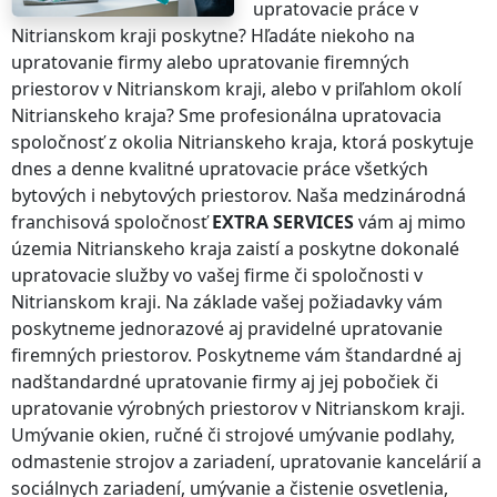
upratovacie práce
v
Nitrianskom kraji
poskytne? Hľadáte niekoho na
upratovanie firmy alebo upratovanie firemných
priestorov
v Nitrianskom kraji
, alebo v priľahlom okolí
Nitrianskeho kraja
? Sme profesionálna upratovacia
spoločnosť z okolia
Nitrianskeho kraja
, ktorá poskytuje
dnes a denne kvalitné upratovacie práce všetkých
bytových i nebytových priestorov. Naša medzinárodná
franchisová spoločnosť
EXTRA SERVICES
vám aj
mimo
územia Nitrianskeho kraja
zaistí a poskytne dokonalé
upratovacie služby vo vašej firme či spoločnosti
v
Nitrianskom kraji
. Na základe vašej požiadavky vám
poskytneme jednorazové aj pravidelné upratovanie
firemných priestorov. Poskytneme vám štandardné aj
nadštandardné upratovanie firmy aj jej pobočiek či
upratovanie výrobných priestorov
v Nitrianskom kraji
.
Umývanie okien, ručné či strojové umývanie podlahy,
odmastenie strojov a zariadení, upratovanie kancelárií a
sociálnych zariadení, umývanie a čistenie osvetlenia,