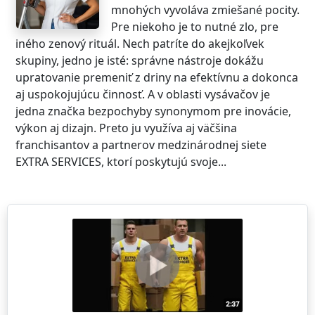
mnohých vyvoláva zmiešané pocity.
Pre niekoho je to nutné zlo, pre
iného zenový rituál. Nech patríte do akejkoľvek
skupiny, jedno je isté: správne nástroje dokážu
upratovanie premeniť z driny na efektívnu a dokonca
aj uspokojujúcu činnosť. A v oblasti vysávačov je
jedna značka bezpochyby synonymom pre inovácie,
výkon aj dizajn. Preto ju využíva aj väčšina
franchisantov a partnerov medzinárodnej siete
EXTRA SERVICES, ktorí poskytujú svoje...