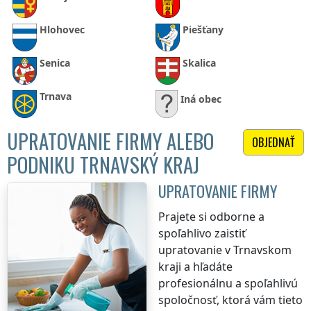
Hlohovec
Piešťany
Senica
Skalica
Trnava
Iná obec
UPRATOVANIE FIRMY ALEBO
OBJEDNAŤ
PODNIKU TRNAVSKÝ KRAJ
UPRATOVANIE FIRMY
Prajete si odborne a
spoľahlivo zaistiť
upratovanie
v Trnavskom
kraji
a hľadáte
profesionálnu a spoľahlivú
spoločnosť, ktorá vám tieto