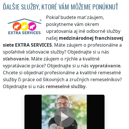
ĎALŠIE SLUŽBY, KTORÉ VÁM MÔŽEME PONÚKNUŤ
Pokiaľ budete mať záujem,
poskytneme vám okrem
upratovania aj iné odborné služby
našej
medzinárodnej franchisovej
siete
EXTRA SERVICES
. Máte záujem o profesionálne a
spoľahlivé sťahovacie služby? Objednajte si u nás
sťahovanie
. Máte záujem o rýchle a kvalitné
vypratávacie práce? Objednajte si u nás
vypratávanie
.
Chcete si objednať profesionálne a kvalitné remeselné
služby či práce od šikovných a zručných remeselníkov?
Objednajte si u nás
remeselné služby
.