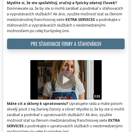
Myslíte si, že ste spoľahlivý, zručný a fyzicky zdatný človek?
Domnievate sa, že by ste si mohli zarábať a podnikať v sťahovacích
a vypratávacích službách? Ak áno, využite možnosť stať sa členom
medzinárodnej franchisovej siete
EXTRA SERVICES
a podnikajte v
sťahovacích a vypratávacích službách s neobmedzenými
možnosťami po celej Európskej únii.
PRE SŤAHOVACIE FIRMY A SŤAHOVÁKOV
Máte cit a sklony k upratovaniu?
Upratujete rada a máte potom
skvelý pocit z tej žiarivej čistoty a vône? Myslíte si, že by ste si mohli
zarábať a podnikať v upratovacích službách? Ak áno, využite
možnosť stať sa členom medzinárodnej franchisovej siete
EXTRA
SERVICES
a podnikajte v upratovacích službách s neobmedzenými
možnosťami po celej Európskej únii.