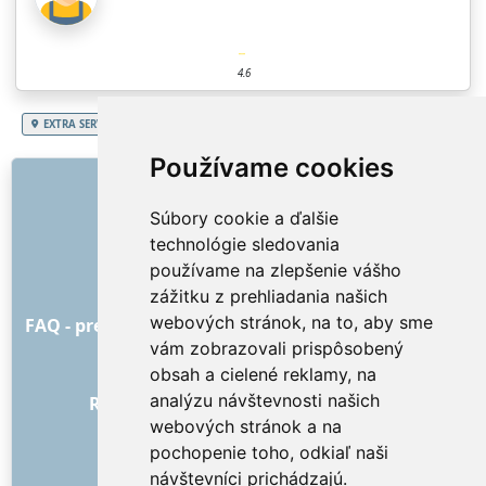
4.6
EXTRA SERVICES
Slovenská republika
Trnavský kraj
Upratovanie firmy
Používame cookies
ODKAZY
Súbory cookie a ďalšie
O nás
technológie sledovania
Ako to všetko začalo
používame na zlepšenie vášho
Cenník
zážitku z prehliadania našich
Všeobecné obchodné podmienky
webových stránok, na to, aby sme
FAQ - pre objednávateľa
FAQ - pre poskytovateľov
vám zobrazovali prispôsobený
Reklama a marketing
obsah a cielené reklamy, na
Blog
analýzu návštevnosti našich
Recenzie objednávok s hodnotením
webových stránok a na
Kontakt
pochopenie toho, odkiaľ naši
SOCIÁLNE SIETE
návštevníci prichádzajú.