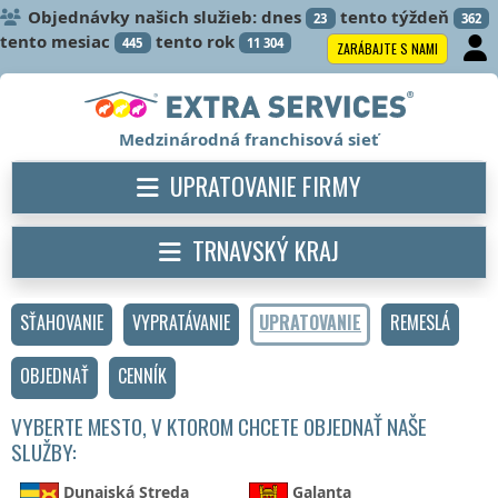
Objednávky našich služieb: dnes
tento týždeň
23
362
tento mesiac
tento rok
445
11 304
ZARÁBAJTE S NAMI
Medzinárodná franchisová sieť
UPRATOVANIE FIRMY
TRNAVSKÝ KRAJ
SŤAHOVANIE
VYPRATÁVANIE
UPRATOVANIE
REMESLÁ
OBJEDNAŤ
CENNÍK
VYBERTE MESTO, V KTOROM CHCETE OBJEDNAŤ NAŠE
SLUŽBY:
Dunajská Streda
Galanta