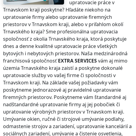
upratovacie práce
v
Trnavskom kraji
poskytne? Hľadáte niekoho na
upratovanie firmy alebo upratovanie firemných
priestorov
v Trnavskom kraji
, alebo v priľahlom okolí
Trnavského kraja
? Sme profesionálna upratovacia
spoločnosť z okolia
Trnavského kraja
, ktorá poskytuje
dnes a denne kvalitné upratovacie práce všetkých
bytových i nebytových priestorov. Naša medzinárodná
franchisová spoločnosť
EXTRA SERVICES
vám aj
mimo
územia Trnavského kraja
zaistí a poskytne dokonalé
upratovacie služby vo vašej firme či spoločnosti
v
Trnavskom kraji
. Na základe vašej požiadavky vám
poskytneme jednorazové aj pravidelné upratovanie
firemných priestorov. Poskytneme vám štandardné aj
nadštandardné upratovanie firmy aj jej pobočiek či
upratovanie výrobných priestorov
v Trnavskom kraji
.
Umývanie okien, ručné či strojové umývanie podlahy,
odmastenie strojov a zariadení, upratovanie kancelárií a
sociálnych zariadení, umývanie a čistenie osvetlenia,