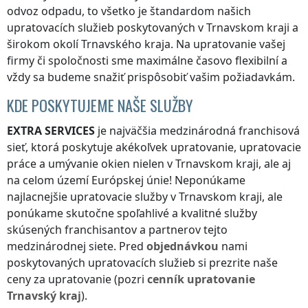
odvoz odpadu, to všetko je štandardom našich
upratovacích služieb poskytovaných
v Trnavskom kraji
a
širokom okolí
Trnavského kraja
. Na upratovanie vašej
firmy či spoločnosti sme maximálne časovo flexibilní a
vždy sa budeme snažiť prispôsobiť vašim požiadavkám.
KDE POSKYTUJEME NAŠE SLUŽBY
EXTRA SERVICES
je najväčšia medzinárodná franchisová
sieť, ktorá poskytuje akékoľvek upratovanie, upratovacie
práce a umývanie okien nielen
v Trnavskom kraji
, ale aj
na celom území Európskej únie! Neponúkame
najlacnejšie upratovacie služby
v Trnavskom kraji
, ale
ponúkame skutočne spoľahlivé a kvalitné služby
skúsených franchisantov a partnerov tejto
medzinárodnej siete. Pred
objednávkou
nami
poskytovaných upratovacích služieb si prezrite naše
ceny za upratovanie (pozri
cenník
upratovanie
Trnavský kraj
).