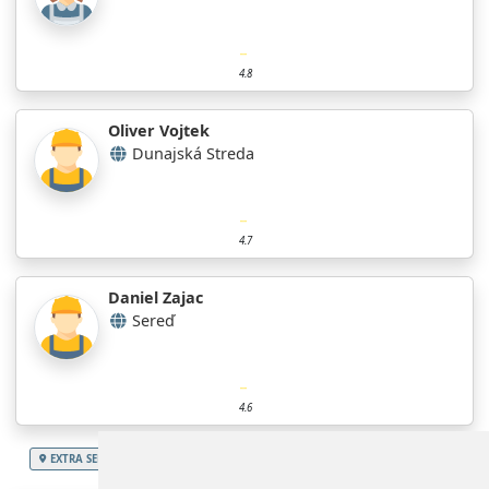
4.8
Oliver Vojtek
Dunajská Streda
4.7
Daniel Zajac
Sereď
4.6
EXTRA SERVICES
Slovenská republika
Trnavský kraj
Stolárske práce