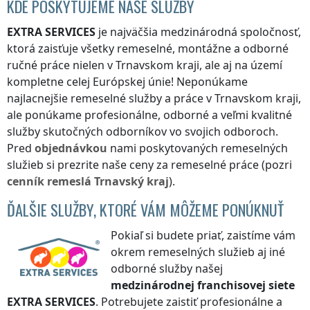
KDE POSKYTUJEME NAŠE SLUŽBY
EXTRA SERVICES
je najväčšia medzinárodná spoločnosť,
ktorá zaisťuje všetky remeselné, montážne a odborné
ručné práce nielen
v Trnavskom kraji
, ale aj na území
kompletne celej Európskej únie! Neponúkame
najlacnejšie remeselné služby a práce
v Trnavskom kraji
,
ale ponúkame profesionálne, odborné a veľmi kvalitné
služby skutočných odborníkov vo svojich odboroch.
Pred
objednávkou
nami poskytovaných remeselných
služieb si prezrite naše ceny za remeselné práce (pozri
cenník
remeslá
Trnavský kraj
).
ĎALŠIE SLUŽBY, KTORÉ VÁM MÔŽEME PONÚKNUŤ
Pokiaľ si budete priať, zaistíme vám
okrem remeselných služieb aj iné
odborné služby našej
medzinárodnej franchisovej siete
EXTRA SERVICES
. Potrebujete zaistiť profesionálne a