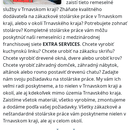
zaistí tieto remeselné
služby
v Trnavskom kraji
? Zháňate kvalitného
dodávateľa na zákazkové stolárske práce
v Trnavskom
kraji
, alebo v okolí
Trnavského kraja
? Potrebujete zohnať
stolárov? Kompletné stolárske práce vám môžu
poskytnúť naši remeselníci z medzinárodnej
franchisovej siete
EXTRA SERVICES
. Chcete vyrobiť
kuchynskú linku? Chcete urobiť na zákazku skriňu?
Chcete vyrobiť drevené okná, dvere alebo urobiť krov?
Chcete vyrobiť záhradný domček, záhradný nábytok,
altánok alebo rovno postaviť drevenú chatu? Zadajte
nám svoju požiadavku na stolárske práce. My vám ich
veľmi radi poskytneme, a to nielen
v Trnavskom kraji
a
okolí, ale aj kdekoľvek
mimo územia Trnavského kraja
.
Zaistíme všetok materiál, všetko vyrobíme, zmontujeme
a dodáme podľa vašej požiadavky. Všetky zákazkové a
neštandardné stolárske práce vám poskytneme nielen
v
Trnavskom kraji
, ale aj v celom okolí.