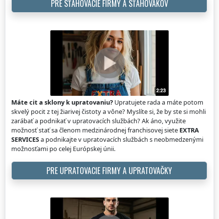
PRE SŤAHOVACIE FIRMY A SŤAHOVÁKOV
Máte cit a sklony k upratovaniu?
Upratujete rada a máte potom
skvelý pocit z tej žiarivej čistoty a vône? Myslíte si, že by ste si mohli
zarábať a podnikať v upratovacích službách? Ak áno, využite
možnosť stať sa členom medzinárodnej franchisovej siete
EXTRA
SERVICES
a podnikajte v upratovacích službách s neobmedzenými
možnosťami po celej Európskej únii.
PRE UPRATOVACIE FIRMY A UPRATOVAČKY