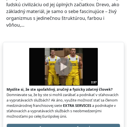
ľudskú civilizáciu od jej úplných začiatkov. Drevo, ako
základný materiál, je samo o sebe fascinujúce – živý
organizmus s jedinečnou štruktúrou, farbou i
vôňou,...
Myslíte si, že ste spoľahlivý, zručný a fyzicky zdatný človek?
Domnievate sa, že by ste si mohli zarábať a podnikať v sťahovacích
a vypratávacích službách? Ak áno, využite možnosť stať sa členom
medzinárodnej franchisovej siete
EXTRA SERVICES
a podnikajte v
sťahovacích a vypratávacích službách s neobmedzenými
možnosťami po celej Európskej únii.