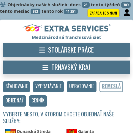
Objednávky našich služieb: dnes
tento týždeň
28
309
tento mesiac
tento rok
392
11 251
ZARÁBAJTE S NAMI
Medzinárodná franchisová sieť
STOLÁRSKE PRÁCE
TRNAVSKÝ KRAJ
SŤAHOVANIE
VYPRATÁVANIE
UPRATOVANIE
REMESLÁ
OBJEDNAŤ
CENNÍK
VYBERTE MESTO, V KTOROM CHCETE OBJEDNAŤ NAŠE
SLUŽBY:
Dunajská Streda
Galanta