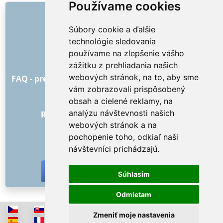
Používame cookies
ODKAZY
Súbory cookie a ďalšie
O nás
technológie sledovania
Ako to všetko začalo
používame na zlepšenie vášho
Cenník
zážitku z prehliadania našich
Všeobecné obchodné podmienky
webových stránok, na to, aby sme
FAQ - pre objednávateľa
FAQ - pre poskytovateľov
vám zobrazovali prispôsobený
Reklama a marketing
obsah a cielené reklamy, na
Blog
analýzu návštevnosti našich
Recenzie objednávok s hodnotením
webových stránok a na
Kontakt
pochopenie toho, odkiaľ naši
SOCIÁLNE SIETE
návštevníci prichádzajú.
Súhlasím
Odmietam
Zmeniť moje nastavenia