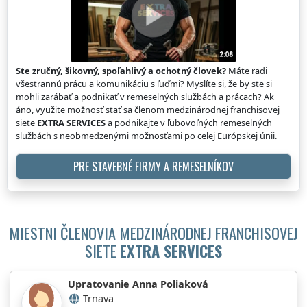
Ste zručný, šikovný, spoľahlivý a ochotný človek?
Máte radi
všestrannú prácu a komunikáciu s ľuďmi? Myslíte si, že by ste si
mohli zarábať a podnikať v remeselných službách a prácach? Ak
áno, využite možnosť stať sa členom medzinárodnej franchisovej
siete
EXTRA SERVICES
a podnikajte v ľubovoľných remeselných
službách s neobmedzenými možnosťami po celej Európskej únii.
PRE STAVEBNÉ FIRMY A REMESELNÍKOV
MIESTNI ČLENOVIA MEDZINÁRODNEJ FRANCHISOVEJ
SIETE
EXTRA SERVICES
Upratovanie Anna Poliaková
Trnava