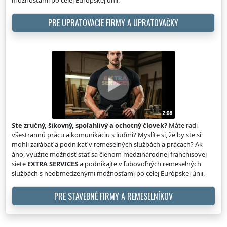
možnosťami po celej Európskej únii.
PRE UPRATOVACIE FIRMY A UPRATOVAČKY
Ste zručný, šikovný, spoľahlivý a ochotný človek?
Máte radi
všestrannú prácu a komunikáciu s ľuďmi? Myslíte si, že by ste si
mohli zarábať a podnikať v remeselných službách a prácach? Ak
áno, využite možnosť stať sa členom medzinárodnej franchisovej
siete
EXTRA SERVICES
a podnikajte v ľubovoľných remeselných
službách s neobmedzenými možnosťami po celej Európskej únii.
PRE STAVEBNÉ FIRMY A REMESELNÍKOV