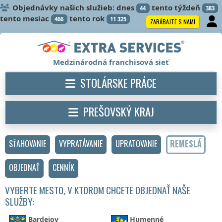
Objednávky našich služieb: dnes
tento týždeň
44
383
tento mesiac
tento rok
466
11 325
ZARÁBAJTE S NAMI
Medzinárodná franchisová sieť
STOLÁRSKE PRÁCE
PREŠOVSKÝ KRAJ
SŤAHOVANIE
VYPRATÁVANIE
UPRATOVANIE
REMESLÁ
OBJEDNAŤ
CENNÍK
VYBERTE MESTO, V KTOROM CHCETE OBJEDNAŤ NAŠE
SLUŽBY:
Bardejov
Humenné