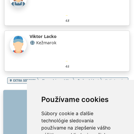
4.8
Viktor Lacko
Kežmarok
4.6
EXTRA SERVICES
Slovenská republika
Prešovský kraj
Stolárske práce
ODKAZY
Používame cookies
O nás
Súbory cookie a ďalšie
Ako to všetko začalo
technológie sledovania
Cenník
používame na zlepšenie vášho
Všeobecné obchodné podmienky