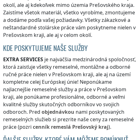
okolí, ale aj kdekoľvek
mimo územia Prešovského kraja
.
Zaistíme všetok materiál, všetko vyrobíme, zmontujeme
a dodáme podľa vašej požiadavky. Všetky zákazkové a
neštandardné stolárske práce vám poskytneme nielen
v
Prešovskom kraji
, ale aj v celom okolí.
KDE POSKYTUJEME NAŠE SLUŽBY
EXTRA SERVICES
je najväčšia medzinárodná spoločnosť,
ktorá zaisťuje všetky remeselné, montážne a odborné
ručné práce nielen
v Prešovskom kraji
, ale aj na území
kompletne celej Európskej únie! Neponúkame
najlacnejšie remeselné služby a práce
v Prešovskom
kraji
, ale ponúkame profesionálne, odborné a veľmi
kvalitné služby skutočných odborníkov vo svojich
odboroch. Pred
objednávkou
nami poskytovaných
remeselných služieb si prezrite naše ceny za remeselné
práce (pozri
cenník
remeslá
Prešovský kraj
).
ĎALŠIE SLUŽBY, KTORÉ VÁM MÔŽEME PONÚKNUŤ