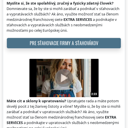
Myslíte si, že ste spoľahlivý, zručný a fyzicky zdatný človek?
Domnievate sa, že by ste si mohli zarábať a podnikať v sťahovacích
a vypratávacích službách? Ak áno, využite možnosť stať sa členom
medzinárodnej franchisovej siete
EXTRA SERVICES
a podnikajte v
sťahovacích a vypratávacích službách s neobmedzenými
možnosťami po celej Európskej únii.
PRE SŤAHOVACIE FIRMY A SŤAHOVÁKOV
Máte cit a sklony k upratovaniu?
Upratujete rada a máte potom
skvelý pocit z tej žiarivej čistoty a vône? Myslíte si, že by ste si mohli
zarábať a podnikať v upratovacích službách? Ak áno, využite
možnosť stať sa členom medzinárodnej franchisovej siete
EXTRA
SERVICES
a podnikajte v upratovacích službách s neobmedzenými