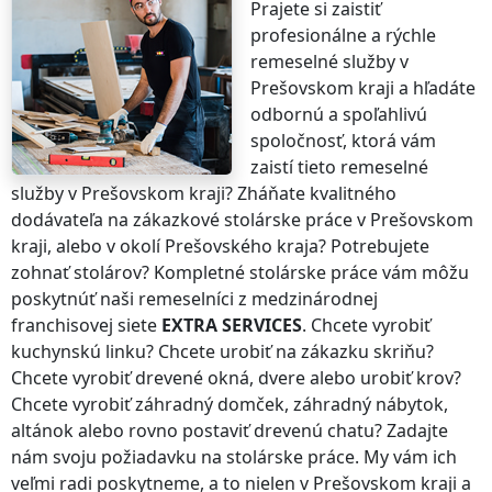
Prajete si zaistiť
profesionálne a rýchle
remeselné služby
v
Prešovskom kraji
a hľadáte
odbornú a spoľahlivú
spoločnosť, ktorá vám
zaistí tieto remeselné
služby
v Prešovskom kraji
? Zháňate kvalitného
dodávateľa na zákazkové stolárske práce
v Prešovskom
kraji
, alebo v okolí
Prešovského kraja
? Potrebujete
zohnať stolárov? Kompletné stolárske práce vám môžu
poskytnúť naši remeselníci z medzinárodnej
franchisovej siete
EXTRA SERVICES
. Chcete vyrobiť
kuchynskú linku? Chcete urobiť na zákazku skriňu?
Chcete vyrobiť drevené okná, dvere alebo urobiť krov?
Chcete vyrobiť záhradný domček, záhradný nábytok,
altánok alebo rovno postaviť drevenú chatu? Zadajte
nám svoju požiadavku na stolárske práce. My vám ich
veľmi radi poskytneme, a to nielen
v Prešovskom kraji
a