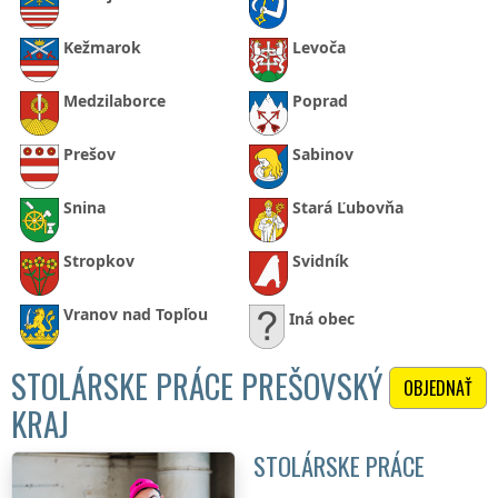
Kežmarok
Levoča
Medzilaborce
Poprad
Prešov
Sabinov
Snina
Stará Ľubovňa
Stropkov
Svidník
Vranov nad Topľou
Iná obec
STOLÁRSKE PRÁCE PREŠOVSKÝ
OBJEDNAŤ
KRAJ
STOLÁRSKE PRÁCE