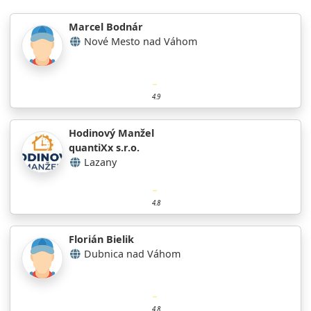
Marcel Bodnár
Nové Mesto nad Váhom
4.9
Hodinový Manžel
quantiXx s.r.o.
Lazany
4.8
Florián Bielik
Dubnica nad Váhom
4.8