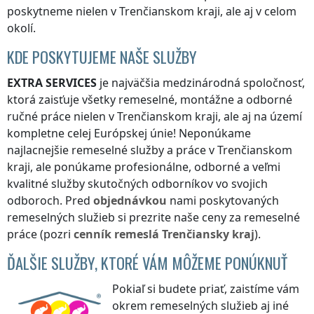
poskytneme nielen
v Trenčianskom kraji
, ale aj v celom
okolí.
KDE POSKYTUJEME NAŠE SLUŽBY
EXTRA SERVICES
je najväčšia medzinárodná spoločnosť,
ktorá zaisťuje všetky remeselné, montážne a odborné
ručné práce nielen
v Trenčianskom kraji
, ale aj na území
kompletne celej Európskej únie! Neponúkame
najlacnejšie remeselné služby a práce
v Trenčianskom
kraji
, ale ponúkame profesionálne, odborné a veľmi
kvalitné služby skutočných odborníkov vo svojich
odboroch. Pred
objednávkou
nami poskytovaných
remeselných služieb si prezrite naše ceny za remeselné
práce (pozri
cenník
remeslá
Trenčiansky kraj
).
ĎALŠIE SLUŽBY, KTORÉ VÁM MÔŽEME PONÚKNUŤ
Pokiaľ si budete priať, zaistíme vám
okrem remeselných služieb aj iné