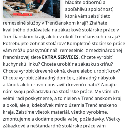
hľadáte odbornú a
spoľahlivú spoločnosť,
ktorá vám zaistí tieto
remeselné služby
v Trenčianskom kraji
? Zháňate
kvalitného dodávateľa na zákazkové stolárske práce
v
Trenčianskom kraji
, alebo v okolí
Trenčianskeho kraja
?
Potrebujete zohnať stolárov? Kompletné stolárske práce
vám môžu poskytnúť naši remeselníci z medzinárodnej
franchisovej siete
EXTRA SERVICES
. Chcete vyrobiť
kuchynskú linku? Chcete urobiť na zákazku skriňu?
Chcete vyrobiť drevené okná, dvere alebo urobiť krov?
Chcete vyrobiť záhradný domček, záhradný nábytok,
altánok alebo rovno postaviť drevenú chatu? Zadajte
nám svoju požiadavku na stolárske práce. My vám ich
veľmi radi poskytneme, a to nielen
v Trenčianskom kraji
a okolí, ale aj kdekoľvek
mimo územia Trenčianskeho
kraja
. Zaistíme všetok materiál, všetko vyrobíme,
zmontujeme a dodáme podľa vašej požiadavky. Všetky
zákazkové a neštandardné stolárske práce vám