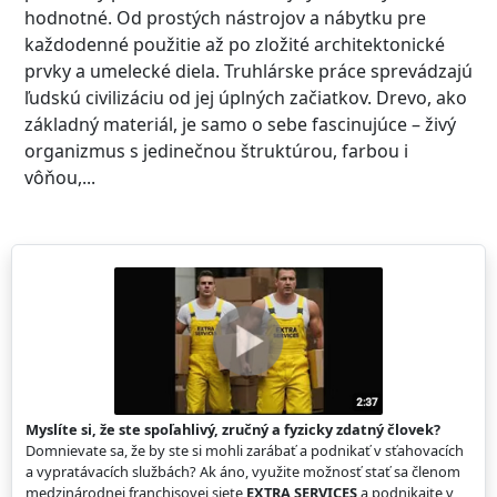
hodnotné. Od prostých nástrojov a nábytku pre
každodenné použitie až po zložité architektonické
prvky a umelecké diela. Truhlárske práce sprevádzajú
ľudskú civilizáciu od jej úplných začiatkov. Drevo, ako
základný materiál, je samo o sebe fascinujúce – živý
organizmus s jedinečnou štruktúrou, farbou i
vôňou,...
Myslíte si, že ste spoľahlivý, zručný a fyzicky zdatný človek?
Domnievate sa, že by ste si mohli zarábať a podnikať v sťahovacích
a vypratávacích službách? Ak áno, využite možnosť stať sa členom
medzinárodnej franchisovej siete
EXTRA SERVICES
a podnikajte v