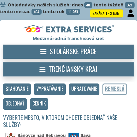
Objednávky našich služieb: dnes
tento týždeň
40
321
tento mesiac
tento rok
404
11 263
ZARÁBAJTE S NAMI
Medzinárodná franchisová sieť
STOLÁRSKE PRÁCE
TRENČIANSKY KRAJ
SŤAHOVANIE
VYPRATÁVANIE
UPRATOVANIE
REMESLÁ
OBJEDNAŤ
CENNÍK
VYBERTE MESTO, V KTOROM CHCETE OBJEDNAŤ NAŠE
SLUŽBY:
Bánovce nad Bebravou
Ilava