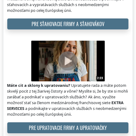
sťahovacích a vypratávacích službách s neobmedzenými
možnosťami po celej Európskej únii.
PRE SŤAHOVACIE FIRMY A SŤAHOVÁKOV
Máte cit a sklony k upratovaniu?
Upratujete rada a máte potom
skvelý pocit z tej žiarivej čistoty a vône? Myslíte si, že by ste si mohli
zarábať a podnikať v upratovacích službách? Ak áno, využite
možnosť stať sa členom medzinárodnej franchisovej siete
EXTRA
SERVICES
a podnikajte v upratovacích službách s neobmedzenými
možnosťami po celej Európskej únii.
PRE UPRATOVACIE FIRMY A UPRATOVAČKY