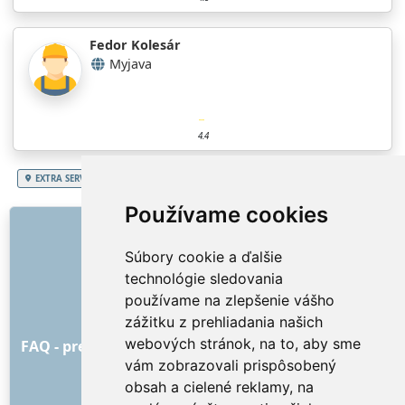
Fedor Kolesár
Myjava
4.4
EXTRA SERVICES
Slovenská republika
Trenčiansky kraj
Stolárske práce
Používame cookies
ODKAZY
Súbory cookie a ďalšie
O nás
technológie sledovania
Ako to všetko začalo
používame na zlepšenie vášho
Cenník
zážitku z prehliadania našich
Všeobecné obchodné podmienky
webových stránok, na to, aby sme
FAQ - pre objednávateľa
FAQ - pre poskytovateľov
vám zobrazovali prispôsobený
Reklama a marketing
obsah a cielené reklamy, na
Blog