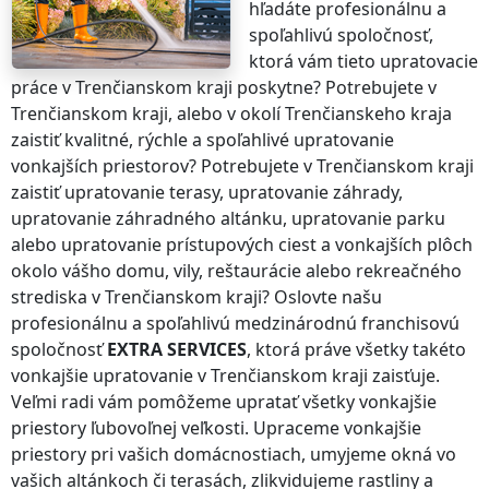
hľadáte profesionálnu a
spoľahlivú spoločnosť,
ktorá vám tieto upratovacie
práce
v Trenčianskom kraji
poskytne? Potrebujete
v
Trenčianskom kraji
, alebo v okolí
Trenčianskeho kraja
zaistiť kvalitné, rýchle a spoľahlivé upratovanie
vonkajších priestorov? Potrebujete
v Trenčianskom kraji
zaistiť upratovanie terasy, upratovanie záhrady,
upratovanie záhradného altánku, upratovanie parku
alebo upratovanie prístupových ciest a vonkajších plôch
okolo vášho domu, vily, reštaurácie alebo rekreačného
strediska
v Trenčianskom kraji
? Oslovte našu
profesionálnu a spoľahlivú medzinárodnú franchisovú
spoločnosť
EXTRA SERVICES
, ktorá práve všetky takéto
vonkajšie upratovanie
v Trenčianskom kraji
zaisťuje.
Veľmi radi vám pomôžeme upratať všetky vonkajšie
priestory ľubovoľnej veľkosti. Upraceme vonkajšie
priestory pri vašich domácnostiach, umyjeme okná vo
vašich altánkoch či terasách, zlikvidujeme rastliny a