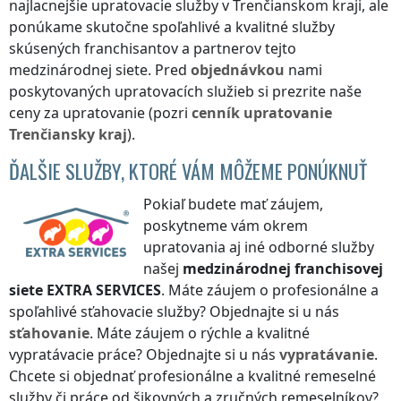
najlacnejšie upratovacie služby
v Trenčianskom kraji
, ale
ponúkame skutočne spoľahlivé a kvalitné služby
skúsených franchisantov a partnerov tejto
medzinárodnej siete. Pred
objednávkou
nami
poskytovaných upratovacích služieb si prezrite naše
ceny za upratovanie (pozri
cenník
upratovanie
Trenčiansky kraj
).
ĎALŠIE SLUŽBY, KTORÉ VÁM MÔŽEME PONÚKNUŤ
Pokiaľ budete mať záujem,
poskytneme vám okrem
upratovania aj iné odborné služby
našej
medzinárodnej franchisovej
siete
EXTRA SERVICES
. Máte záujem o profesionálne a
spoľahlivé sťahovacie služby? Objednajte si u nás
sťahovanie
. Máte záujem o rýchle a kvalitné
vypratávacie práce? Objednajte si u nás
vypratávanie
.
Chcete si objednať profesionálne a kvalitné remeselné
služby či práce od šikovných a zručných remeselníkov?