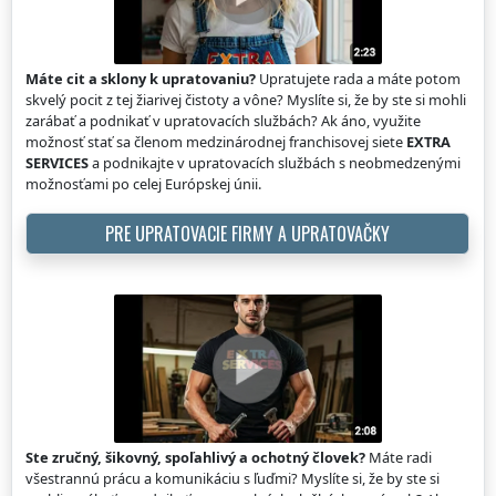
Máte cit a sklony k upratovaniu?
Upratujete rada a máte potom
skvelý pocit z tej žiarivej čistoty a vône? Myslíte si, že by ste si mohli
zarábať a podnikať v upratovacích službách? Ak áno, využite
možnosť stať sa členom medzinárodnej franchisovej siete
EXTRA
SERVICES
a podnikajte v upratovacích službách s neobmedzenými
možnosťami po celej Európskej únii.
PRE UPRATOVACIE FIRMY A UPRATOVAČKY
Ste zručný, šikovný, spoľahlivý a ochotný človek?
Máte radi
všestrannú prácu a komunikáciu s ľuďmi? Myslíte si, že by ste si