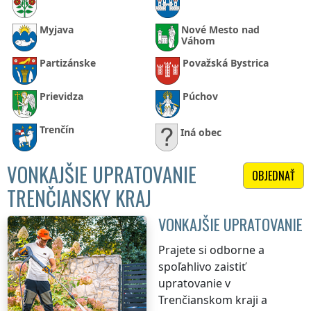
Myjava
Nové Mesto nad
Váhom
Partizánske
Považská Bystrica
Prievidza
Púchov
Trenčín
Iná obec
VONKAJŠIE UPRATOVANIE
OBJEDNAŤ
TRENČIANSKY KRAJ
VONKAJŠIE UPRATOVANIE
Prajete si odborne a
spoľahlivo zaistiť
upratovanie
v
Trenčianskom kraji
a