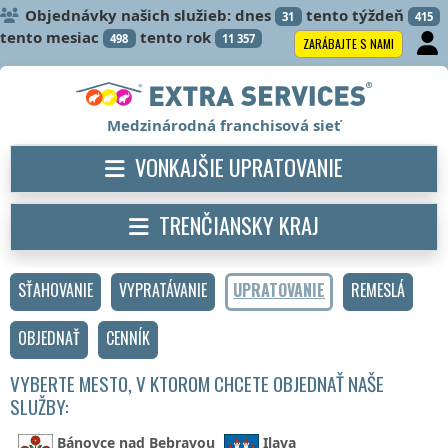
Objednávky našich služieb: dnes
tento týždeň
31
415
tento mesiac
tento rok
498
11 357
ZARÁBAJTE S NAMI
Medzinárodná franchisová sieť
VONKAJŠIE UPRATOVANIE
TRENČIANSKY KRAJ
SŤAHOVANIE
VYPRATÁVANIE
UPRATOVANIE
REMESLÁ
OBJEDNAŤ
CENNÍK
VYBERTE MESTO, V KTOROM CHCETE OBJEDNAŤ NAŠE
SLUŽBY:
Bánovce nad Bebravou
Ilava