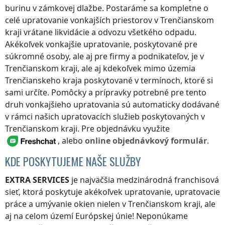
burinu v zámkovej dlažbe. Postaráme sa kompletne o
celé upratovanie vonkajších priestorov
v Trenčianskom
kraji
vrátane likvidácie a odvozu všetkého odpadu.
Akékoľvek vonkajšie upratovanie, poskytované pre
súkromné osoby, ale aj pre firmy a podnikateľov, je
v
Trenčianskom kraji
, ale aj kdekoľvek
mimo územia
Trenčianskeho kraja
poskytované v termínoch, ktoré si
sami určíte. Pomôcky a prípravky potrebné pre tento
druh vonkajšieho upratovania sú automaticky dodávané
v rámci našich upratovacích služieb poskytovaných
v
Trenčianskom kraji
. Pre objednávku využite
, alebo
online objednávkový formulár
.
KDE POSKYTUJEME NAŠE SLUŽBY
EXTRA SERVICES
je najväčšia medzinárodná franchisová
sieť, ktorá poskytuje akékoľvek upratovanie, upratovacie
práce a umývanie okien nielen
v Trenčianskom kraji
, ale
aj na celom území Európskej únie! Neponúkame