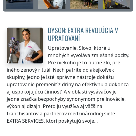
DYSON: EXTRA REVOLÚCIA V
UPRATOVANÍ
Upratovanie. Slovo, ktoré u
mnohých vyvoláva zmiešané pocity.
Pre niekoho je to nutné zlo, pre
iného zenový rituál. Nech patríte do akejkoľvek
skupiny, jedno je isté: správne nástroje dokážu
upratovanie premeniť z driny na efektívnu a dokonca
aj uspokojujúcu činnosť. A v oblasti vysávačov je
jedna značka bezpochyby synonymom pre inovácie,
výkon aj dizajn. Preto ju využíva aj väčšina
franchisantov a partnerov medzinárodnej siete
EXTRA SERVICES, ktorí poskytujú svoje...