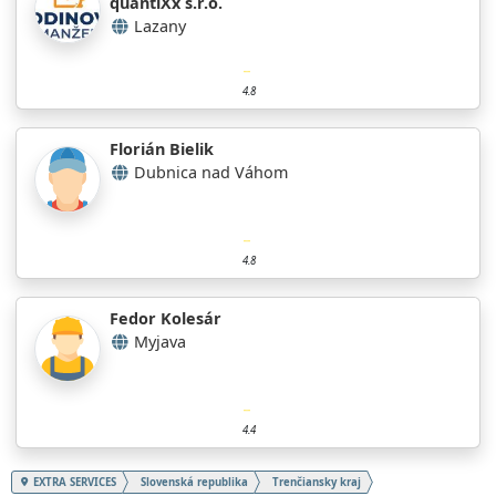
quantiXx s.r.o.
Lazany
4.8
Florián Bielik
Dubnica nad Váhom
4.8
Fedor Kolesár
Myjava
4.4
EXTRA SERVICES
Slovenská republika
Trenčiansky kraj