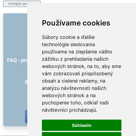
Vonkajšie upratovanie
ODKAZY
Používame cookies
O nás
Súbory cookie a ďalšie
Ako to všetko začalo
technológie sledovania
Cenník
používame na zlepšenie vášho
Všeobecné obchodné podmienky
zážitku z prehliadania našich
FAQ - pre objednávateľa
FAQ - pre poskytovateľov
webových stránok, na to, aby sme
Reklama a marketing
vám zobrazovali prispôsobený
Blog
obsah a cielené reklamy, na
Recenzie objednávok s hodnotením
analýzu návštevnosti našich
Kontakt
webových stránok a na
SOCIÁLNE SIETE
pochopenie toho, odkiaľ naši
návštevníci prichádzajú.
Súhlasím