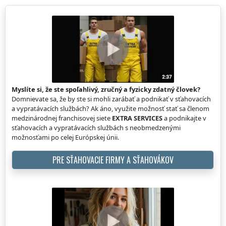
Myslíte si, že ste spoľahlivý, zručný a fyzicky zdatný človek?
Domnievate sa, že by ste si mohli zarábať a podnikať v sťahovacích
a vypratávacích službách? Ak áno, využite možnosť stať sa členom
medzinárodnej franchisovej siete
EXTRA SERVICES
a podnikajte v
sťahovacích a vypratávacích službách s neobmedzenými
možnosťami po celej Európskej únii.
PRE SŤAHOVACIE FIRMY A SŤAHOVÁKOV