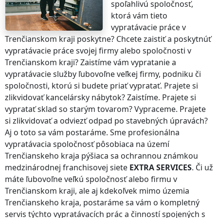
spoľahlivú spoločnosť,
ktorá vám tieto
vypratávacie práce
v
Trenčianskom kraji
poskytne? Chcete zaistiť a poskytnúť
vypratávacie práce svojej firmy alebo spoločnosti
v
Trenčianskom kraji
? Zaistíme vám vypratanie a
vypratávacie služby ľubovoľne veľkej firmy, podniku či
spoločnosti, ktorú si budete priať vypratať. Prajete si
zlikvidovať kancelársky nábytok? Zaistíme. Prajete si
vypratať sklad so starým tovarom? Vypraceme. Prajete
si zlikvidovať a odviezť odpad po stavebných úpravách?
Aj o toto sa vám postaráme. Sme profesionálna
vypratávacia spoločnosť pôsobiaca na území
Trenčianskeho kraja
pýšiaca sa ochrannou známkou
medzinárodnej franchisovej siete
EXTRA SERVICES
. Či už
máte ľubovoľne veľkú spoločnosť alebo firmu
v
Trenčianskom kraji
, ale aj kdekoľvek
mimo územia
Trenčianskeho kraja
, postaráme sa vám o kompletný
servis týchto vypratávacích prác a činností spojených s