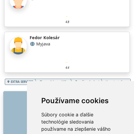
4.8
Fedor Kolesár
Myjava
4.4
EXTRA SERVICES
Slovenská republika
Trenčiansky kraj
Vypratanie firmy
ODKAZY
Používame cookies
O nás
Súbory cookie a ďalšie
Ako to všetko začalo
technológie sledovania
Cenník
používame na zlepšenie vášho
Všeobecné obchodné podmienky