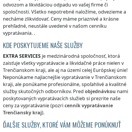
odvozom a likvidáciou odpadu vo vašej firme či
spoločnosti. Všetko nepotrebné naložíme, odvezieme a
necháme zlikvidovať. Ceny máme priaznivé a krásne
prehľadné, neustále uvedené v našom cenníku
vypratávania. .
KDE POSKYTUJEME NAŠE SLUŽBY
EXTRA SERVICES
je medzinárodná spoločnosť, ktorá
zaisťuje všetky vypratávacie a likvidačné práce nielen
v
Trenčianskom kraji
, ale aj na území celej Európskej únie!
Neponúkame najlacnejšie vypratávanie
v Trenčianskom
kraji
, ale ponúkame profesionálne, spoľahlivé a kvalitné
služby skutočných odborníkov. Pred
objednávkou
nami
poskytovaných vypratávacích služieb si prezrite naše
ceny za vypratávanie (pozri
cenník
vypratávanie
Trenčiansky kraj
).
ĎALŠIE SLUŽBY, KTORÉ VÁM MÔŽEME PONÚKNUŤ