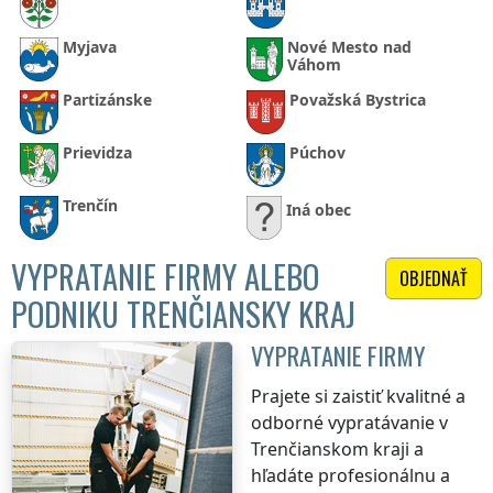
Myjava
Nové Mesto nad
Váhom
Partizánske
Považská Bystrica
Prievidza
Púchov
Trenčín
Iná obec
VYPRATANIE FIRMY ALEBO
OBJEDNAŤ
PODNIKU TRENČIANSKY KRAJ
VYPRATANIE FIRMY
Prajete si zaistiť kvalitné a
odborné vypratávanie
v
Trenčianskom kraji
a
hľadáte profesionálnu a