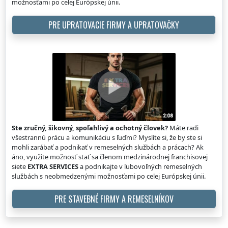
možnosťami po celej Európskej únii.
PRE UPRATOVACIE FIRMY A UPRATOVAČKY
Ste zručný, šikovný, spoľahlivý a ochotný človek?
Máte radi
všestrannú prácu a komunikáciu s ľuďmi? Myslíte si, že by ste si
mohli zarábať a podnikať v remeselných službách a prácach? Ak
áno, využite možnosť stať sa členom medzinárodnej franchisovej
siete
EXTRA SERVICES
a podnikajte v ľubovoľných remeselných
službách s neobmedzenými možnosťami po celej Európskej únii.
PRE STAVEBNÉ FIRMY A REMESELNÍKOV