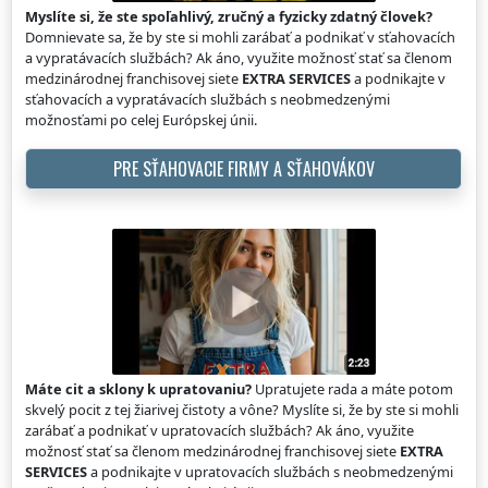
Myslíte si, že ste spoľahlivý, zručný a fyzicky zdatný človek?
Domnievate sa, že by ste si mohli zarábať a podnikať v sťahovacích
a vypratávacích službách? Ak áno, využite možnosť stať sa členom
medzinárodnej franchisovej siete
EXTRA SERVICES
a podnikajte v
sťahovacích a vypratávacích službách s neobmedzenými
možnosťami po celej Európskej únii.
PRE SŤAHOVACIE FIRMY A SŤAHOVÁKOV
Máte cit a sklony k upratovaniu?
Upratujete rada a máte potom
skvelý pocit z tej žiarivej čistoty a vône? Myslíte si, že by ste si mohli
zarábať a podnikať v upratovacích službách? Ak áno, využite
možnosť stať sa členom medzinárodnej franchisovej siete
EXTRA
SERVICES
a podnikajte v upratovacích službách s neobmedzenými