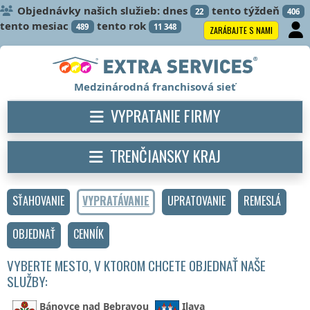
Objednávky našich služieb: dnes
tento týždeň
22
406
tento mesiac
tento rok
489
11 348
ZARÁBAJTE S NAMI
Medzinárodná franchisová sieť
VYPRATANIE FIRMY
TRENČIANSKY KRAJ
SŤAHOVANIE
VYPRATÁVANIE
UPRATOVANIE
REMESLÁ
OBJEDNAŤ
CENNÍK
VYBERTE MESTO, V KTOROM CHCETE OBJEDNAŤ NAŠE
SLUŽBY:
Bánovce nad Bebravou
Ilava