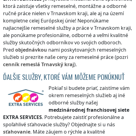
ktorá zaisťuje všetky remeselné, montážne a odborné
ručné práce nielen
v Trnavskom kraji
, ale aj na území
kompletne celej Európskej únie! Neponúkame
najlacnejšie remeselné služby a práce
v Trnavskom kraji
,
ale ponúkame profesionálne, odborné a veľmi kvalitné
služby skutočných odborníkov vo svojich odboroch.
Pred
objednávkou
nami poskytovaných remeselných
služieb si prezrite naše ceny za remeselné práce (pozri
cenník
remeslá
Trnavský kraj
).
ĎALŠIE SLUŽBY, KTORÉ VÁM MÔŽEME PONÚKNUŤ
Pokiaľ si budete priať, zaistíme vám
okrem remeselných služieb aj iné
odborné služby našej
medzinárodnej franchisovej siete
EXTRA SERVICES
. Potrebujete zaistiť profesionálne a
spoľahlivé sťahovacie služby? Objednajte si u nás
sťahovanie
. Máte záujem o rýchle a kvalitné