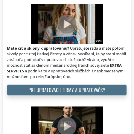
Máte cit a sklony k upratovaniu?
Upratujete rada a máte potom
skvelý pocit z tej žiarivej čistoty a vône? Myslíte si, že by ste si mohli
zarábať a podnikať v upratovacích službách? Ak áno, využite
možnosť stať sa členom medzinárodnej franchisovej siete
EXTRA
SERVICES
a podnikajte v upratovacích službách s neobmedzenými
možnosťami po celej Európskej únii.
PRE UPRATOVACIE FIRMY A UPRATOVAČKY