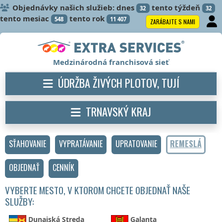
Objednávky našich služieb: dnes
tento týždeň
32
32
tento mesiac
tento rok
548
11 407
ZARÁBAJTE S NAMI
Medzinárodná franchisová sieť
ÚDRŽBA ŽIVÝCH PLOTOV, TUJÍ
TRNAVSKÝ KRAJ
SŤAHOVANIE
VYPRATÁVANIE
UPRATOVANIE
REMESLÁ
OBJEDNAŤ
CENNÍK
VYBERTE MESTO, V KTOROM CHCETE OBJEDNAŤ NAŠE
SLUŽBY:
Dunajská Streda
Galanta