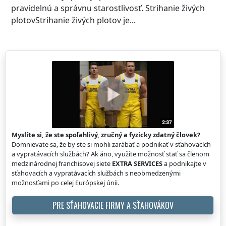
pravidelnú a správnu starostlivosť. Strihanie živých
plotovStrihanie živých plotov je...
Myslíte si, že ste spoľahlivý, zručný a fyzicky zdatný človek?
Domnievate sa, že by ste si mohli zarábať a podnikať v sťahovacích
a vypratávacích službách? Ak áno, využite možnosť stať sa členom
medzinárodnej franchisovej siete
EXTRA SERVICES
a podnikajte v
sťahovacích a vypratávacích službách s neobmedzenými
možnosťami po celej Európskej únii.
PRE SŤAHOVACIE FIRMY A SŤAHOVÁKOV