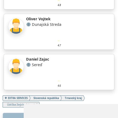
4.8
Oliver Vojtek
Dunajská Streda
4.7
Daniel Zajac
Sereď
4.6
EXTRA SERVICES
Slovenská republika
Trnavský kraj
Údržba živých plotov, tují