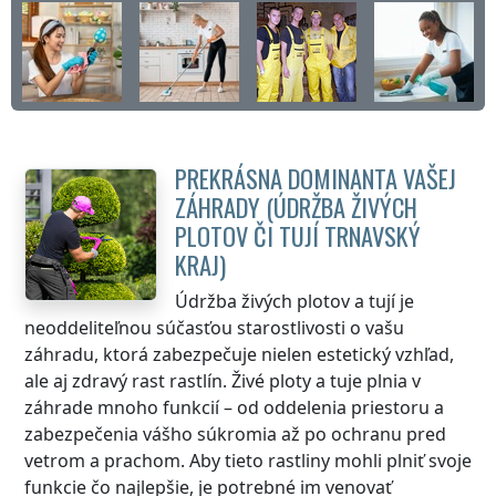
PREKRÁSNA DOMINANTA VAŠEJ
ZÁHRADY (ÚDRŽBA ŽIVÝCH
PLOTOV ČI TUJÍ
TRNAVSKÝ
KRAJ
)
Údržba živých plotov a tují je
neoddeliteľnou súčasťou starostlivosti o vašu
záhradu, ktorá zabezpečuje nielen estetický vzhľad,
ale aj zdravý rast rastlín. Živé ploty a tuje plnia v
záhrade mnoho funkcií – od oddelenia priestoru a
zabezpečenia vášho súkromia až po ochranu pred
vetrom a prachom. Aby tieto rastliny mohli plniť svoje
funkcie čo najlepšie, je potrebné im venovať