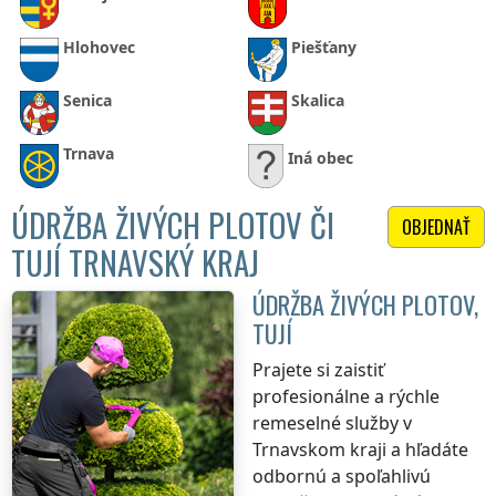
Hlohovec
Piešťany
Senica
Skalica
Trnava
Iná obec
ÚDRŽBA ŽIVÝCH PLOTOV ČI
OBJEDNAŤ
TUJÍ TRNAVSKÝ KRAJ
ÚDRŽBA ŽIVÝCH PLOTOV,
TUJÍ
Prajete si zaistiť
profesionálne a rýchle
remeselné služby
v
Trnavskom kraji
a hľadáte
odbornú a spoľahlivú