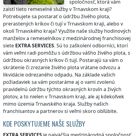
spoločnosť, ktorá vám
zaistí tieto remeselné služby
v Trnavskom kraji
?
Potrebujete sa postarať o údržbu živého plota,
prerastených kríkov či tují
v Trnavskom kraji
, alebo v
okolí
Trnavského kraja
? Využite naše služby hodinových
manželov a remeselníkov z medzinárodnej franchisovej
siete
EXTRA SERVICES
. Sú to zaškolení odborníci, ktorí
vám veľmi radi pomôžu s údržbou vášho živého plota, s
údržbou okrasných kríkov či tují. Postarajú sa vám o
skrátenie či zrezanie živého plota vrátane odvozu a
likvidácie odrezaného odpadu. Na základe vašich
požiadaviek sa vám postaráme aj o vami zvolenú
pravidelnú údržbu týchto okrasných krovín a živých
plotov, a to nielen
v Trnavskom kraji
, ale aj kdekoľvek
mimo územia Trnavského kraja
. Služby našich
franchisantov a partnerov si veľmi skoro obľúbite.
KDE POSKYTUJEME NAŠE SLUŽBY
EXTRA SERVICES
je najväčšia medzinárodná spoločnosť,