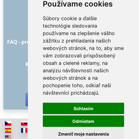
ODKAZY
Používame cookies
O nás
Súbory cookie a ďalšie
Ako to všetko začalo
technológie sledovania
Cenník
používame na zlepšenie vášho
Všeobecné obchodné podmienky
zážitku z prehliadania našich
FAQ - pre objednávateľa
FAQ - pre poskytovateľov
webových stránok, na to, aby sme
Reklama a marketing
vám zobrazovali prispôsobený
Blog
obsah a cielené reklamy, na
Recenzie objednávok s hodnotením
analýzu návštevnosti našich
Kontakt
webových stránok a na
SOCIÁLNE SIETE
pochopenie toho, odkiaľ naši
návštevníci prichádzajú.
Súhlasím
Odmietam
Zmeniť moje nastavenia