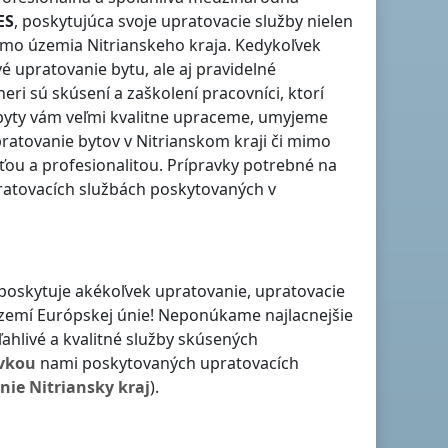
ES
, poskytujúca svoje upratovacie služby nielen
mo územia Nitrianskeho kraja
. Kedykoľvek
 upratovanie bytu, ale aj pravidelné
tneri sú skúsení a zaškolení pracovníci, ktorí
 byty vám veľmi kvalitne upraceme, umyjeme
pratovanie bytov
v Nitrianskom kraji
či
mimo
ou a profesionalitou. Prípravky potrebné na
pratovacích službách poskytovaných
v
 poskytuje akékoľvek upratovanie, upratovacie
 území Európskej únie! Neponúkame najlacnejšie
ahlivé a kvalitné služby skúsených
vkou
nami poskytovaných upratovacích
nie
Nitriansky kraj
).