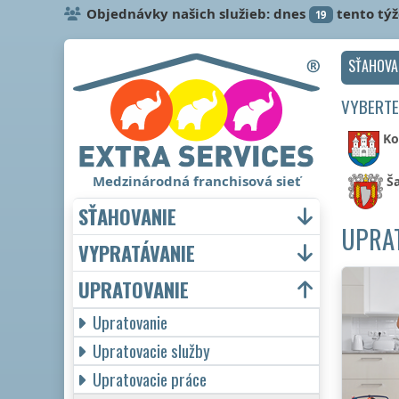
Objednávky našich služieb: dnes
tento tý
19
SŤAHOVA
VYBERTE
Ko
Medzinárodná franchisová sieť
Ša
SŤAHOVANIE
UPRAT
VYPRATÁVANIE
UPRATOVANIE
Upratovanie
Upratovacie služby
Upratovacie práce