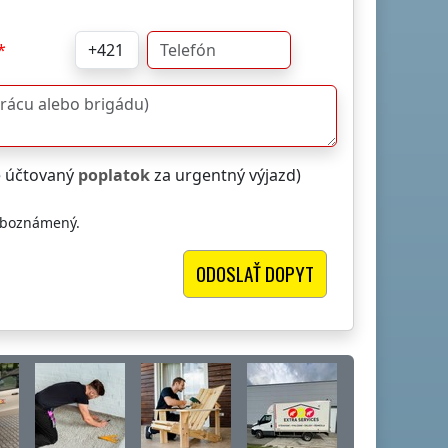
e účtovaný
poplatok
za urgentný výjazd)
oboznámený.