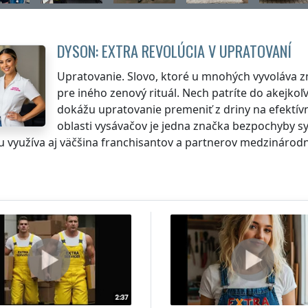
DYSON: EXTRA REVOLÚCIA V UPRATOVANÍ
Upratovanie. Slovo, ktoré u mnohých vyvoláva zm
pre iného zenový rituál. Nech patríte do akejkoľv
dokážu upratovanie premeniť z driny na efektív
oblasti vysávačov je jedna značka bezpochyby s
ju využíva aj väčšina franchisantov a partnerov medzinárodn