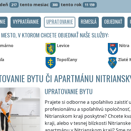
ždeň
tento mesiac
tento rok
217
300
11 159
NIE
VYPRATÁVANIE
UPRATOVANIE
REMESLÁ
OBJEDNAŤ
 MESTO, V KTOROM CHCETE OBJEDNAŤ NAŠE SLUŽBY:
márno
Levice
Nitra
ľa
Topoľčany
Zlaté
OVANIE BYTU ČI APARTMÁNU NITRIANSK
UPRATOVANIE BYTU
Prajete si odborne a spoľahlivo zaistiť
profesionálnu a spoľahlivú spoločnosť,
Nitrianskom kraji
poskytne? Chcete kva
kraji
, alebo v tesnej blízkosti
Nitrianske
apartmánu
v Nitrianskom kraji
? Sme p