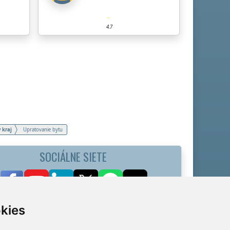
4.7
 kraj
Upratovanie bytu
SOCIÁLNE SIETE
kies