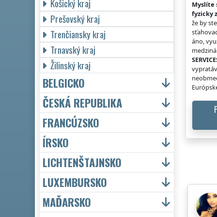
Košický kraj
Myslíte 
fyzicky 
Prešovský kraj
že by st
Trenčiansky kraj
sťahovac
áno, vyu
Trnavský kraj
medzinár
SERVICE
Žilinský kraj
vypratáv
neobmed
BELGICKO
Európske
ČESKÁ REPUBLIKA
FRANCÚZSKO
ÍRSKO
LICHTENŠTAJNSKO
LUXEMBURSKO
MAĎARSKO