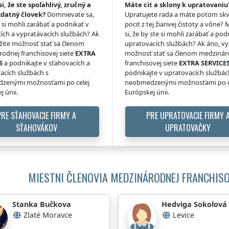
si, že ste spoľahlivý, zručný a
Máte cit a sklony k upratovaniu
zdatný človek?
Domnievate sa,
Upratujete rada a máte potom skv
e si mohli zarábať a podnikať v
pocit z tej žiarivej čistoty a vône? 
ích a vypratávacích službách? Ak
si, že by ste si mohli zarábať a pod
žite možnosť stať sa členom
upratovacích službách? Ak áno, vy
odnej franchisovej siete
EXTRA
možnosť stať sa členom medzinár
S
a podnikajte v sťahovacích a
franchisovej siete
EXTRA SERVICE
acích službách s
podnikajte v upratovacích službác
zenými možnosťami po celej
neobmedzenými možnosťami po c
j únii.
Európskej únii.
PRE SŤAHOVACIE FIRMY A
PRE UPRATOVACIE FIRMY 
SŤAHOVÁKOV
UPRATOVAČKY
MIESTNI ČLENOVIA MEDZINÁRODNEJ FRANCHISO
Stanka Bučkova
Hedviga Sokolová
Zlaté Moravce
Levice