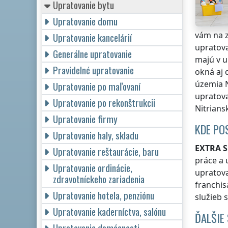
Upratovanie bytu
Upratovanie domu
vám na 
Upratovanie kancelárií
upratov
Generálne upratovanie
majú v u
Pravidelné upratovanie
okná aj 
územia N
Upratovanie po maľovaní
upratova
Upratovanie po rekonštrukcii
Nitrians
Upratovanie firmy
KDE PO
Upratovanie haly, skladu
EXTRA S
Upratovanie reštaurácie, baru
práce a 
Upratovanie ordinácie,
upratova
zdravotníckeho zariadenia
franchis
Upratovanie hotela, penziónu
služieb 
Upratovanie kaderníctva, salónu
ĎALŠIE
Upratovanie domácnosti