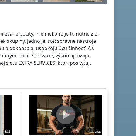
iešané pocity. Pre niekoho je to nutné zlo,
ek skupiny, jedno je isté: správne nástroje
nu a dokonca aj uspokojujúcu činnosť. A v
ynonymom pre inovácie, výkon aj dizajn.
ej siete EXTRA SERVICES, ktorí poskytujú