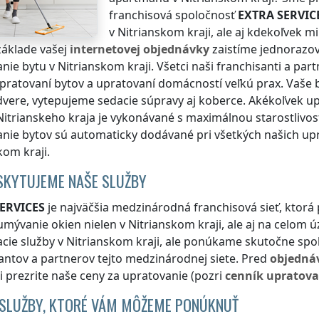
franchisová spoločnosť
EXTRA SERVIC
v Nitrianskom kraji
, ale aj kdekoľvek
mi
základe vašej
internetovej objednávky
zaistíme jednorazové
anie bytu
v Nitrianskom kraji
. Všetci naši franchisanti a par
pratovaní bytov a upratovaní domácností veľkú prax. Vaše
dvere, vytepujeme sedacie súpravy aj koberce. Akékoľvek u
itrianskeho kraja
je vykonávané s maximálnou starostlivosť
nie bytov sú automaticky dodávané pri všetkých našich u
kom kraji
.
SKYTUJEME NAŠE SLUŽBY
ERVICES
je najväčšia medzinárodná franchisová sieť, ktorá
umývanie okien nielen
v Nitrianskom kraji
, ale aj na celom
cie služby
v Nitrianskom kraji
, ale ponúkame skutočne spoľ
antov a partnerov tejto medzinárodnej siete. Pred
objedná
si prezrite naše ceny za upratovanie (pozri
cenník
upratova
 SLUŽBY, KTORÉ VÁM MÔŽEME PONÚKNUŤ