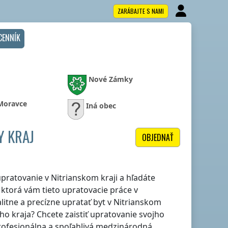
ZARÁBAJTE S NAMI
CENNÍK
Nové Zámky
 Moravce
Iná obec
Y KRAJ
OBJEDNAŤ
 upratovanie
v Nitrianskom kraji
a hľadáte
 ktorá vám tieto upratovacie práce
v
litne a precízne upratať byt
v Nitrianskom
ho kraja
? Chcete zaistiť upratovanie svojho
rofesionálna a spoľahlivá medzinárodná