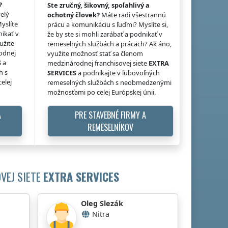
?
Ste zručný, šikovný, spoľahlivý a
elý
ochotný človek?
Máte radi všestrannú
Myslíte
prácu a komunikáciu s ľuďmi? Myslíte si,
nikať v
že by ste si mohli zarábať a podnikať v
užite
remeselných službách a prácach? Ak áno,
odnej
využite možnosť stať sa členom
S
a
medzinárodnej franchisovej siete
EXTRA
h s
SERVICES
a podnikajte v ľubovoľných
elej
remeselných službách s neobmedzenými
možnosťami po celej Európskej únii.
A
PRE STAVEBNÉ FIRMY A
REMESELNÍKOV
VEJ SIETE
EXTRA SERVICES
Oleg Slezák
Nitra