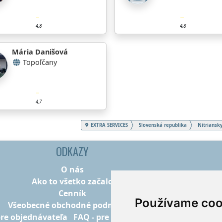
4.8
4.8
Mária Danišová
Topoľčany
4.7
EXTRA SERVICES
Slovenská republika
Nitriansky
ODKAZY
O nás
Ako to všetko začalo
Cenník
Používame coo
Všeobecné obchodné podmienky
pre objednávateľa
FAQ - pre poskytovateľov