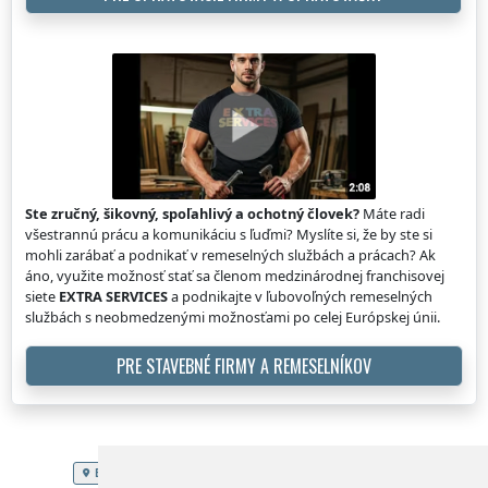
Ste zručný, šikovný, spoľahlivý a ochotný človek?
Máte radi
všestrannú prácu a komunikáciu s ľuďmi? Myslíte si, že by ste si
mohli zarábať a podnikať v remeselných službách a prácach? Ak
áno, využite možnosť stať sa členom medzinárodnej franchisovej
siete
EXTRA SERVICES
a podnikajte v ľubovoľných remeselných
službách s neobmedzenými možnosťami po celej Európskej únii.
PRE STAVEBNÉ FIRMY A REMESELNÍKOV
EXTRA SERVICES
Slovenská republika
Rozvod elektriny