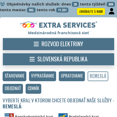
Objednávky našich služieb: dnes
tento týždeň
28
309
tento mesiac
tento rok
392
11 251
ZARÁBAJTE S NAMI
Medzinárodná franchisová sieť
ROZVOD ELEKTRINY
SLOVENSKÁ REPUBLIKA
SŤAHOVANIE
VYPRATÁVANIE
UPRATOVANIE
REMESLÁ
OBJEDNAŤ
CENNÍK
VYBERTE KRAJ, V KTOROM CHCETE OBJEDNAŤ NAŠE SLUŽBY -
REMESLÁ
:
Banskobystrický kraj
Bratislavský kraj