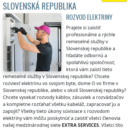
SLOVENSKÁ REPUBLIKA
ROZVOD ELEKTRINY
Prajete si zaistiť
profesionálne a rýchle
remeselné služby
v
Slovenskej republike
a
hľadáte odbornú a
spoľahlivú spoločnosť,
ktorá vám zaistí tieto
remeselné služby
v Slovenskej republike
? Chcete
rozviesť elektrinu vo svojom byte, dome či vo firme
v
Slovenskej republike
, alebo v okolí
Slovenskej republiky
?
Chcete vysekať rozvody káblov, zásuviek a rozvádzačov
a kompletne rozťahať všetku kabeláž, zapracovať ju a
zapojiť? Všetky tieto úkony súvisiace s rozvodom
elektriny vám môžu poskytnúť a zaistiť všetci členovia
našej medzinárodnej siete
EXTRA SERVICES
. Všetci títo