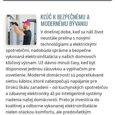
KĽÚČ K BEZPEČNÉMU A
MODERNÉMU BÝVANIU
V dnešnej dobe, keď sa náš život
neustále prelína s novými
technológiami a elektrickými
spotrebičmi, nadobúda správne a bezpečne
vykonaná elektroinštalácia v našich domovoch
kľúčový význam. Už dávno minuli časy, keď byt
disponoval jedinou zásuvkou a vypínačom pre
osvetlenie. Moderné domácnosti sú popretkávané
sieťou káblov, ktoré zabezpečujú napájanie pre
širokú škálu zariadení – od kuchynských spotrebičov
a zábavnej elektroniky až po inteligentné systémy
riadenia našej domácnosti. Preto je investícia do
kvalitnej a odborne vykonanej elektroinštalácie
nielen otázkou komfortu, ale predovšetkým