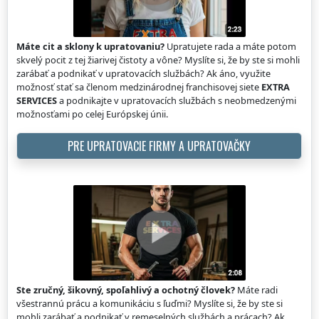
Máte cit a sklony k upratovaniu?
Upratujete rada a máte potom
skvelý pocit z tej žiarivej čistoty a vône? Myslíte si, že by ste si mohli
zarábať a podnikať v upratovacích službách? Ak áno, využite
možnosť stať sa členom medzinárodnej franchisovej siete
EXTRA
SERVICES
a podnikajte v upratovacích službách s neobmedzenými
možnosťami po celej Európskej únii.
PRE UPRATOVACIE FIRMY A UPRATOVAČKY
Ste zručný, šikovný, spoľahlivý a ochotný človek?
Máte radi
všestrannú prácu a komunikáciu s ľuďmi? Myslíte si, že by ste si
mohli zarábať a podnikať v remeselných službách a prácach? Ak