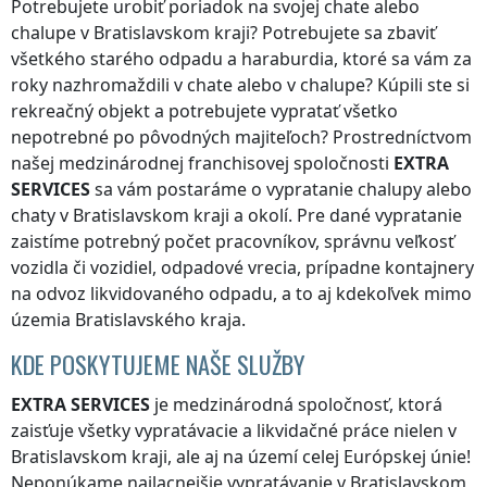
Potrebujete urobiť poriadok na svojej chate alebo
chalupe
v Bratislavskom kraji
? Potrebujete sa zbaviť
všetkého starého odpadu a haraburdia, ktoré sa vám za
roky nazhromaždili v chate alebo v chalupe? Kúpili ste si
rekreačný objekt a potrebujete vypratať všetko
nepotrebné po pôvodných majiteľoch? Prostredníctvom
našej medzinárodnej franchisovej spoločnosti
EXTRA
SERVICES
sa vám postaráme o vypratanie chalupy alebo
chaty
v Bratislavskom kraji
a okolí. Pre dané vypratanie
zaistíme potrebný počet pracovníkov, správnu veľkosť
vozidla či vozidiel, odpadové vrecia, prípadne kontajnery
na odvoz likvidovaného odpadu, a to aj kdekoľvek
mimo
územia Bratislavského kraja
.
KDE POSKYTUJEME NAŠE SLUŽBY
EXTRA SERVICES
je medzinárodná spoločnosť, ktorá
zaisťuje všetky vypratávacie a likvidačné práce nielen
v
Bratislavskom kraji
, ale aj na území celej Európskej únie!
Neponúkame najlacnejšie vypratávanie
v Bratislavskom