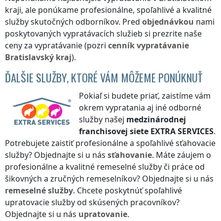
kraji
, ale ponúkame profesionálne, spoľahlivé a kvalitné
služby skutočných odborníkov. Pred
objednávkou
nami
poskytovaných vypratávacích služieb si prezrite naše
ceny za vypratávanie (pozri
cenník
vypratávanie
Bratislavský kraj
).
ĎALŠIE SLUŽBY, KTORÉ VÁM MÔŽEME PONÚKNUŤ
Pokiaľ si budete priať, zaistíme vám
okrem vypratania aj iné odborné
služby našej
medzinárodnej
franchisovej siete
EXTRA SERVICES
.
Potrebujete zaistiť profesionálne a spoľahlivé sťahovacie
služby? Objednajte si u nás
sťahovanie
. Máte záujem o
profesionálne a kvalitné remeselné služby či práce od
šikovných a zručných remeselníkov? Objednajte si u nás
remeselné služby
. Chcete poskytnúť spoľahlivé
upratovacie služby od skúsených pracovníkov?
Objednajte si u nás
upratovanie
.