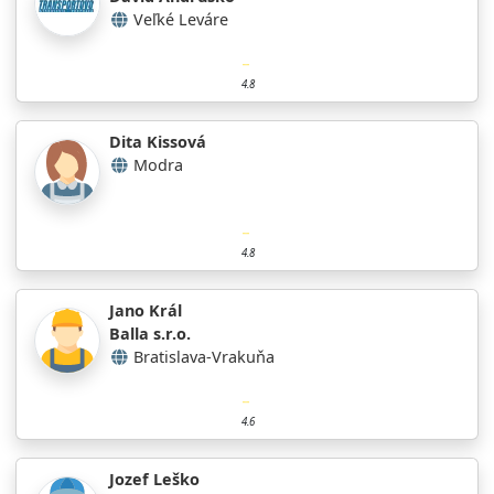
Veľké Leváre
4.8
Dita Kissová
Modra
4.8
Jano Král
Balla s.r.o.
Bratislava-Vrakuňa
4.6
Jozef Leško