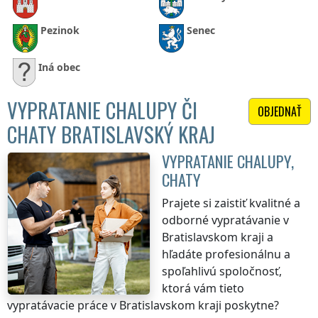
Pezinok
Senec
Iná obec
VYPRATANIE CHALUPY ČI
OBJEDNAŤ
CHATY BRATISLAVSKÝ KRAJ
VYPRATANIE CHALUPY,
CHATY
Prajete si zaistiť kvalitné a
odborné vypratávanie
v
Bratislavskom kraji
a
hľadáte profesionálnu a
spoľahlivú spoločnosť,
ktorá vám tieto
vypratávacie práce
v Bratislavskom kraji
poskytne?