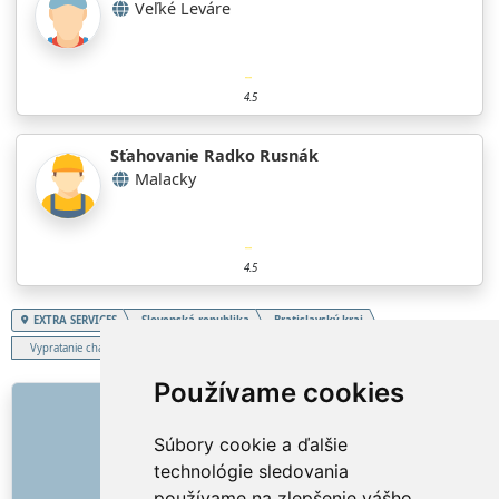
Veľké Leváre
4.5
Sťahovanie Radko Rusnák
Malacky
4.5
EXTRA SERVICES
Slovenská republika
Bratislavský kraj
Vypratanie chalupy, chaty
Používame cookies
ODKAZY
Súbory cookie a ďalšie
O nás
technológie sledovania
Ako to všetko začalo
používame na zlepšenie vášho