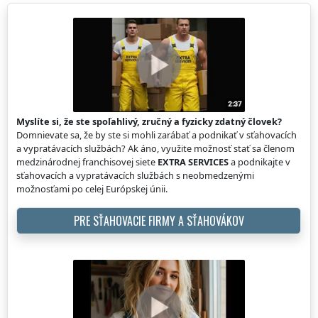
Myslíte si, že ste spoľahlivý, zručný a fyzicky zdatný človek?
Domnievate sa, že by ste si mohli zarábať a podnikať v sťahovacích
a vypratávacích službách? Ak áno, využite možnosť stať sa členom
medzinárodnej franchisovej siete
EXTRA SERVICES
a podnikajte v
sťahovacích a vypratávacích službách s neobmedzenými
možnosťami po celej Európskej únii.
PRE SŤAHOVACIE FIRMY A SŤAHOVÁKOV