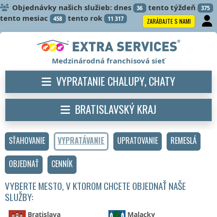
Objednávky našich služieb: dnes
tento týždeň
36
375
tento mesiac
tento rok
458
11 317
ZARÁBAJTE S NAMI
Medzinárodná franchisová sieť
VYPRATANIE CHALUPY, CHATY
BRATISLAVSKÝ KRAJ
SŤAHOVANIE
VYPRATÁVANIE
UPRATOVANIE
REMESLÁ
OBJEDNAŤ
CENNÍK
VYBERTE MESTO, V KTOROM CHCETE OBJEDNAŤ NAŠE
SLUŽBY:
Bratislava
Malacky