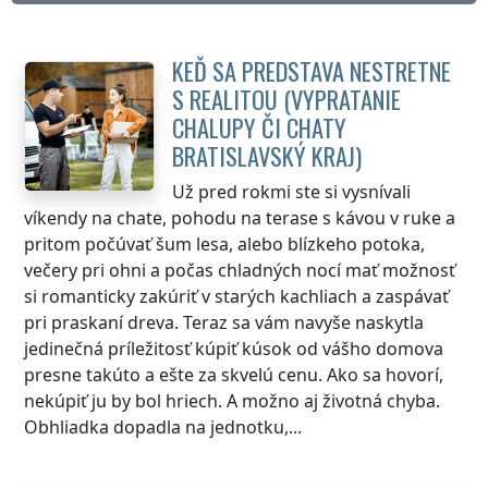
KEĎ SA PREDSTAVA NESTRETNE
S REALITOU (VYPRATANIE
CHALUPY ČI CHATY
BRATISLAVSKÝ KRAJ
)
Už pred rokmi ste si vysnívali
víkendy na chate, pohodu na terase s kávou v ruke a
pritom počúvať šum lesa, alebo blízkeho potoka,
večery pri ohni a počas chladných nocí mať možnosť
si romanticky zakúriť v starých kachliach a zaspávať
pri praskaní dreva. Teraz sa vám navyše naskytla
jedinečná príležitosť kúpiť kúsok od vášho domova
presne takúto a ešte za skvelú cenu. Ako sa hovorí,
nekúpiť ju by bol hriech. A možno aj životná chyba.
Obhliadka dopadla na jednotku,...