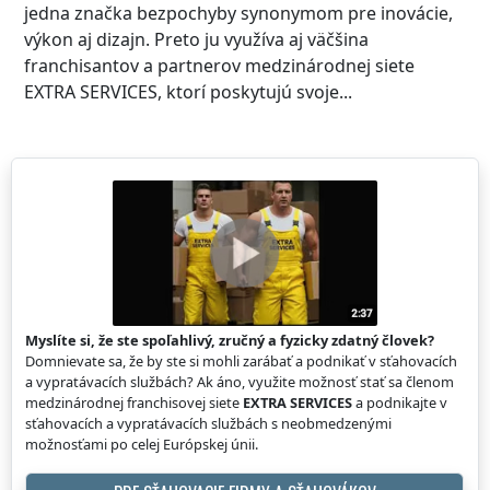
jedna značka bezpochyby synonymom pre inovácie,
výkon aj dizajn. Preto ju využíva aj väčšina
franchisantov a partnerov medzinárodnej siete
EXTRA SERVICES, ktorí poskytujú svoje...
Myslíte si, že ste spoľahlivý, zručný a fyzicky zdatný človek?
Domnievate sa, že by ste si mohli zarábať a podnikať v sťahovacích
a vypratávacích službách? Ak áno, využite možnosť stať sa členom
medzinárodnej franchisovej siete
EXTRA SERVICES
a podnikajte v
sťahovacích a vypratávacích službách s neobmedzenými
možnosťami po celej Európskej únii.