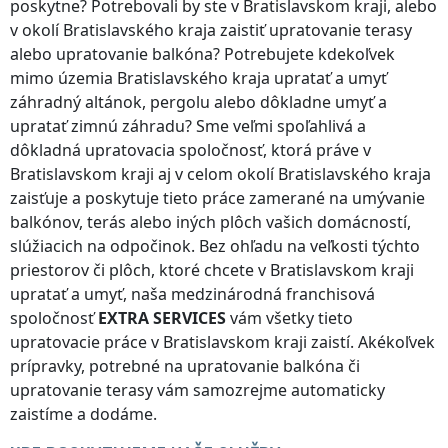
poskytne? Potrebovali by ste
v Bratislavskom kraji
, alebo
v okolí
Bratislavského kraja
zaistiť upratovanie terasy
alebo upratovanie balkóna? Potrebujete kdekoľvek
mimo územia Bratislavského kraja
upratať a umyť
záhradný altánok, pergolu alebo dôkladne umyť a
upratať zimnú záhradu? Sme veľmi spoľahlivá a
dôkladná upratovacia spoločnosť, ktorá práve
v
Bratislavskom kraji
aj v celom okolí
Bratislavského kraja
zaisťuje a poskytuje tieto práce zamerané na umývanie
balkónov, terás alebo iných plôch vašich domácností,
slúžiacich na odpočinok. Bez ohľadu na veľkosti týchto
priestorov či plôch, ktoré chcete
v Bratislavskom kraji
upratať a umyť, naša medzinárodná franchisová
spoločnosť
EXTRA SERVICES
vám všetky tieto
upratovacie práce
v Bratislavskom kraji
zaistí. Akékoľvek
prípravky, potrebné na upratovanie balkóna či
upratovanie terasy vám samozrejme automaticky
zaistíme a dodáme.