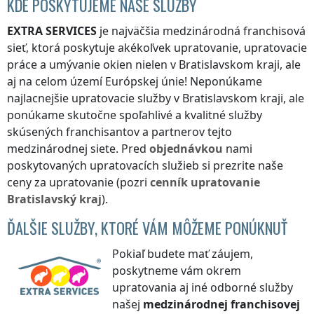
KDE POSKYTUJEME NAŠE SLUŽBY
EXTRA SERVICES
je najväčšia medzinárodná franchisová
sieť, ktorá poskytuje akékoľvek upratovanie, upratovacie
práce a umývanie okien nielen
v Bratislavskom kraji
, ale
aj na celom území Európskej únie! Neponúkame
najlacnejšie upratovacie služby
v Bratislavskom kraji
, ale
ponúkame skutočne spoľahlivé a kvalitné služby
skúsených franchisantov a partnerov tejto
medzinárodnej siete. Pred
objednávkou
nami
poskytovaných upratovacích služieb si prezrite naše
ceny za upratovanie (pozri
cenník
upratovanie
Bratislavský kraj
).
ĎALŠIE SLUŽBY, KTORÉ VÁM MÔŽEME PONÚKNUŤ
Pokiaľ budete mať záujem,
poskytneme vám okrem
upratovania aj iné odborné služby
našej
medzinárodnej franchisovej