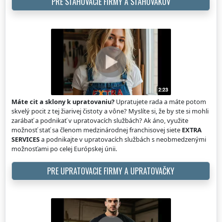
PRE SŤAHOVACIE FIRMY A SŤAHOVÁKOV
Máte cit a sklony k upratovaniu?
Upratujete rada a máte potom
skvelý pocit z tej žiarivej čistoty a vône? Myslíte si, že by ste si mohli
zarábať a podnikať v upratovacích službách? Ak áno, využite
možnosť stať sa členom medzinárodnej franchisovej siete
EXTRA
SERVICES
a podnikajte v upratovacích službách s neobmedzenými
možnosťami po celej Európskej únii.
PRE UPRATOVACIE FIRMY A UPRATOVAČKY