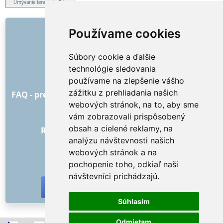
Umývanie terasy, balkóna
ODKAZY
Používame cookies
O nás
Súbory cookie a ďalšie
Ako to všetko začalo
technológie sledovania
Cenník
používame na zlepšenie vášho
Všeobecné obchodné podmienky
zážitku z prehliadania našich
FAQ - pre objednávateľa
FAQ - pre poskytovateľov
webových stránok, na to, aby sme
Reklama a marketing
vám zobrazovali prispôsobený
Blog
obsah a cielené reklamy, na
Recenzie objednávok s hodnotením
analýzu návštevnosti našich
Kontakt
webových stránok a na
SOCIÁLNE SIETE
pochopenie toho, odkiaľ naši
návštevníci prichádzajú.
Súhlasím
Odmietam