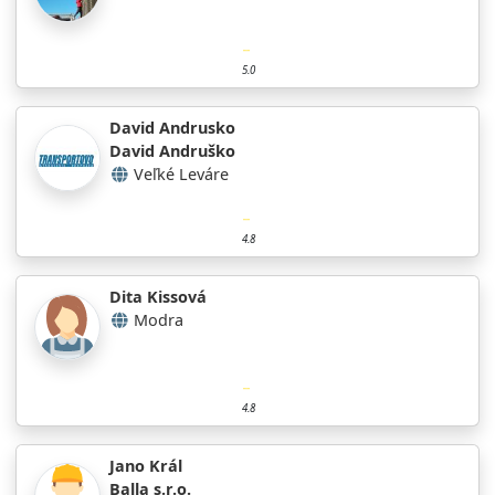
5.0
David Andrusko
David Andruško
Veľké Leváre
4.8
Dita Kissová
Modra
4.8
Jano Král
Balla s.r.o.