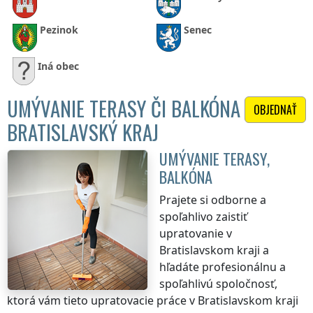
Pezinok
Senec
Iná obec
UMÝVANIE TERASY ČI BALKÓNA
OBJEDNAŤ
BRATISLAVSKÝ KRAJ
UMÝVANIE TERASY,
BALKÓNA
Prajete si odborne a
spoľahlivo zaistiť
upratovanie
v
Bratislavskom kraji
a
hľadáte profesionálnu a
spoľahlivú spoločnosť,
ktorá vám tieto upratovacie práce
v Bratislavskom kraji