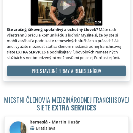
Ste zručný, šikovný, spoľahlivý a ochotný človek?
Máte radi
všestrannú prácu a komunikáciu s ľuďmi? Myslíte si, že by ste si
mohli zarábať a podnikať v remeselných službách a prácach? Ak
áno, využite možnosť stať sa členom medzinárodnej franchisovej
siete
EXTRA SERVICES
a podnikajte v ľubovoľných remeselných
službách s neobmedzenými možnosťami po celej Európskej únii.
PRE STAVEBNÉ FIRMY A REMESELNÍKOV
MIESTNI ČLENOVIA MEDZINÁRODNEJ FRANCHISOVEJ
SIETE
EXTRA SERVICES
Remeslá - Martin Husár
Bratislava