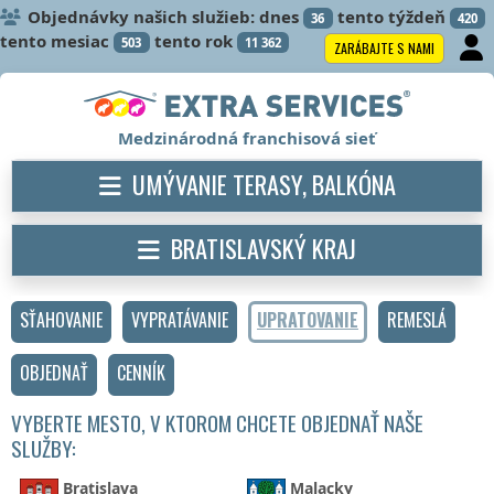
Objednávky našich služieb: dnes
tento týždeň
36
420
tento mesiac
tento rok
503
11 362
ZARÁBAJTE S NAMI
Medzinárodná franchisová sieť
UMÝVANIE TERASY, BALKÓNA
BRATISLAVSKÝ KRAJ
SŤAHOVANIE
VYPRATÁVANIE
UPRATOVANIE
REMESLÁ
OBJEDNAŤ
CENNÍK
VYBERTE MESTO, V KTOROM CHCETE OBJEDNAŤ NAŠE
SLUŽBY:
Bratislava
Malacky