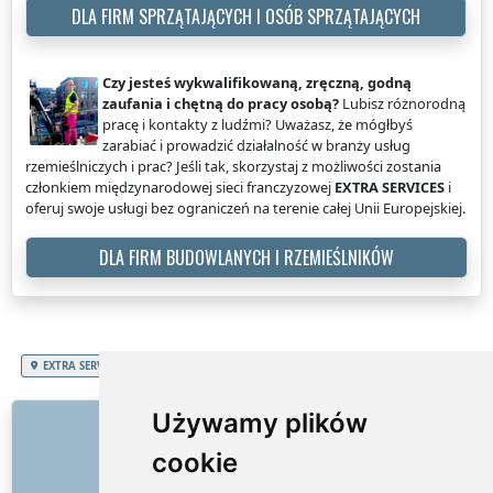
DLA FIRM SPRZĄTAJĄCYCH I OSÓB SPRZĄTAJĄCYCH
Czy jesteś wykwalifikowaną, zręczną, godną
zaufania i chętną do pracy osobą?
Lubisz różnorodną
pracę i kontakty z ludźmi? Uważasz, że mógłbyś
zarabiać i prowadzić działalność w branży usług
rzemieślniczych i prac? Jeśli tak, skorzystaj z możliwości zostania
członkiem międzynarodowej sieci franczyzowej
EXTRA SERVICES
i
oferuj swoje usługi bez ograniczeń na terenie całej Unii Europejskiej.
DLA FIRM BUDOWLANYCH I RZEMIEŚLNIKÓW
EXTRA SERVICES
Polska
Województwo lubelskie
Sprzątanie kina, teatru
LINKI
Używamy plików
cookie
O nas
Jak to wszystko się zaczęło