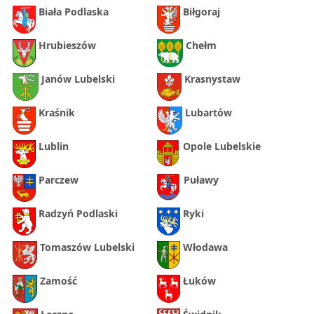
Biała Podlaska
Biłgoraj
Hrubieszów
Chełm
Janów Lubelski
Krasnystaw
Kraśnik
Lubartów
Lublin
Opole Lubelskie
Parczew
Puławy
Radzyń Podlaski
Ryki
Tomaszów Lubelski
Włodawa
Zamość
Łuków