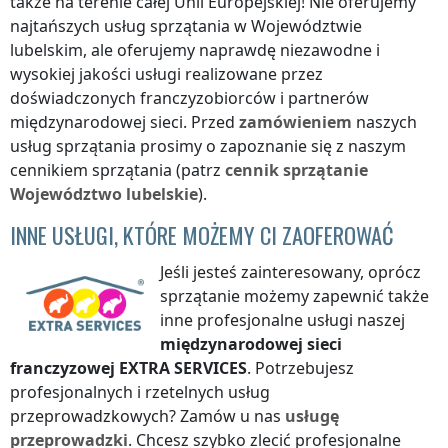
także na terenie całej Unii Europejskiej! Nie oferujemy
najtańszych usług sprzątania
w Województwie
lubelskim
, ale oferujemy naprawdę niezawodne i
wysokiej jakości usługi realizowane przez
doświadczonych franczyzobiorców i partnerów
międzynarodowej sieci. Przed
zamówieniem
naszych
usług sprzątania prosimy o zapoznanie się z naszym
cennikiem sprzątania (patrz
cennik
sprzątanie
Województwo lubelskie
).
INNE USŁUGI, KTÓRE MOŻEMY CI ZAOFEROWAĆ
Jeśli jesteś zainteresowany, oprócz
sprzątanie możemy zapewnić także
inne profesjonalne usługi naszej
międzynarodowej sieci
franczyzowej
EXTRA SERVICES
. Potrzebujesz
profesjonalnych i rzetelnych usług
przeprowadzkowych? Zamów u nas
usługę
przeprowadzki
. Chcesz szybko zlecić profesjonalne