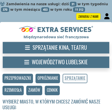
Zamówienia na nasze usługi: dziś
w tym tygodniu
31
w tym miesiącu
w tym roku
370
453
11 312
ZARABIAJ Z NAMI
Międzynarodowa sieć franczyzowa
SPRZĄTANIE KINA, TEATRU
WOJEWÓDZTWO LUBELSKIE
PRZEPROWADZKI
OPRÓŻNIANIE
SPRZĄTANIE
RZEMIOSŁA
ZAMÓW
CENNIK
WYBIERZ MIASTO, W KTÓRYM CHCESZ ZAMÓWIĆ NASZE
USŁUGI: