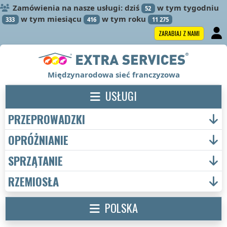
Zamówienia na nasze usługi: dziś
w tym tygodniu
52
w tym miesiącu
w tym roku
333
416
11 275
ZARABIAJ Z NAMI
Międzynarodowa sieć franczyzowa
USŁUGI
PRZEPROWADZKI
OPRÓŻNIANIE
SPRZĄTANIE
RZEMIOSŁA
POLSKA