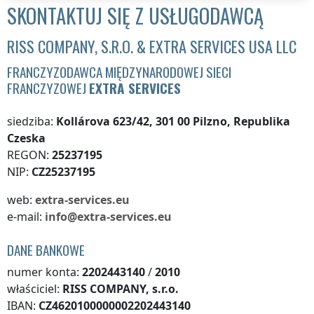
SKONTAKTUJ SIĘ Z USŁUGODAWCĄ
RISS COMPANY, S.R.O. & EXTRA SERVICES USA LLC
FRANCZYZODAWCA MIĘDZYNARODOWEJ SIECI
FRANCZYZOWEJ
EXTRA SERVICES
siedziba:
Kollárova 623/42, 301 00 Pilzno, Republika
Czeska
REGON:
25237195
NIP:
CZ25237195
web:
extra-services.eu
e-mail:
info@extra-services.eu
DANE BANKOWE
numer konta:
2202443140
/
2010
właściciel:
RISS COMPANY, s.r.o.
IBAN:
CZ4620100000002202443140