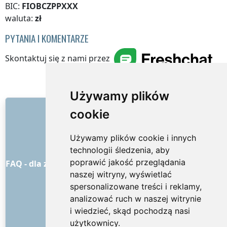
BIC:
FIOBCZPPXXX
waluta:
zł
PYTANIA I KOMENTARZE
Skontaktuj się z nami przez
EXTRA SERVICES
Polska
Używamy plików
LINKI
cookie
O nas
Używamy plików cookie i innych
Jak to wszystko się zaczęło
technologii śledzenia, aby
Ogólne warunki handlowe
poprawić jakość przeglądania
FAQ - dla zamawiających
FAQ - dla dostawców usług
naszej witryny, wyświetlać
Reklama i marketing
spersonalizowane treści i reklamy,
Blog
analizować ruch w naszej witrynie
Kontakt
i wiedzieć, skąd pochodzą nasi
MEDIA SPOŁECZNOŚCIOWE
użytkownicy.