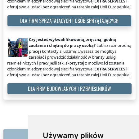
członkiem międzynarodowej sieci franczyzowej
EXTRA SERVICES
i
oferuj swoje usługi bez ograniczeń na terenie całej Unii Europejskiej.
DLA FIRM SPRZĄTAJĄCYCH I OSÓB SPRZĄTAJĄCYCH
Czy jesteś wykwalifikowaną, zręczną, godną
zaufania i chętną do pracy osobą?
Lubisz różnorodną
pracę i kontakty z ludźmi? Uważasz, że mógłbyś
zarabiać i prowadzić działalność w branży usług
rzemieślniczych i prac? Jeśli tak, skorzystaj z możliwości zostania
członkiem międzynarodowej sieci franczyzowej
EXTRA SERVICES
i
oferuj swoje usługi bez ograniczeń na terenie całej Unii Europejskiej.
DLA FIRM BUDOWLANYCH I RZEMIEŚLNIKÓW
EXTRA SERVICES
Polska
Wiosenne porządki
LINKI
Używamy plików