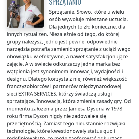
SPRZĄTANIU
Sprzątanie. Słowo, które u wielu
osób wywołuje mieszane uczucia.
Dla jednych to zło konieczne, dla
innych rytuał zen. Niezależnie od tego, do której
grupy należysz, jedno jest pewne: odpowiednie
narzędzia potrafią zamienić sprzątanie z uciążliwego
obowiązku w efektywne, a nawet satysfakcjonujące
zajęcie. A w świecie odkurzaczy jedna marka bez
wątpienia jest synonimem innowacji, wydajności i
designu. Dlatego korzysta z niej również większość
franczyzobiorców i partnerów międzynarodowej
sieci EXTRA SERVICES, którzy świadczą usługi
sprzątające. Innowacja, która zmienia zasady gry. Od
momentu założenia przez Jamesa Dysona w 1978
roku firma Dyson nigdy nie zadowalała się
przeciętnością. Zamiast tego nieustannie rozwijała
technologie, które kwestionowały status quo i
redefiniowały to, co może zaoferować odkurzacz.