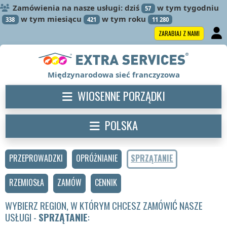
Zamówienia na nasze usługi: dziś
w tym tygodniu
57
w tym miesiącu
w tym roku
338
421
11 280
ZARABIAJ Z NAMI
Międzynarodowa sieć franczyzowa
WIOSENNE PORZĄDKI
POLSKA
PRZEPROWADZKI
OPRÓŻNIANIE
SPRZĄTANIE
RZEMIOSŁA
ZAMÓW
CENNIK
WYBIERZ REGION, W KTÓRYM CHCESZ ZAMÓWIĆ NASZE
USŁUGI -
SPRZĄTANIE
: