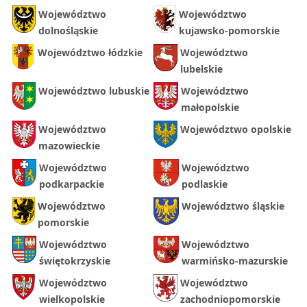
Województwo
Województwo
dolnośląskie
kujawsko-pomorskie
Województwo łódzkie
Województwo
lubelskie
Województwo lubuskie
Województwo
małopolskie
Województwo
Województwo opolskie
mazowieckie
Województwo
Województwo
podkarpackie
podlaskie
Województwo
Województwo śląskie
pomorskie
Województwo
Województwo
świętokrzyskie
warmińsko-mazurskie
Województwo
Województwo
wielkopolskie
zachodniopomorskie