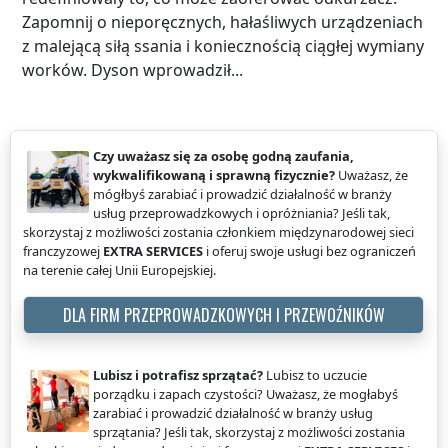
Zapomnij o nieporęcznych, hałaśliwych urządzeniach
z malejącą siłą ssania i koniecznością ciągłej wymiany
worków. Dyson wprowadził...
Czy uważasz się za osobę godną zaufania,
wykwalifikowaną i sprawną fizycznie?
Uważasz, że
mógłbyś zarabiać i prowadzić działalność w branży
usług przeprowadzkowych i opróżniania? Jeśli tak,
skorzystaj z możliwości zostania członkiem międzynarodowej sieci
franczyzowej
EXTRA SERVICES
i oferuj swoje usługi bez ograniczeń
na terenie całej Unii Europejskiej.
DLA FIRM PRZEPROWADZKOWYCH I PRZEWOŹNIKÓW
Lubisz i potrafisz sprzątać?
Lubisz to uczucie
porządku i zapach czystości? Uważasz, że mogłabyś
zarabiać i prowadzić działalność w branży usług
sprzątania? Jeśli tak, skorzystaj z możliwości zostania