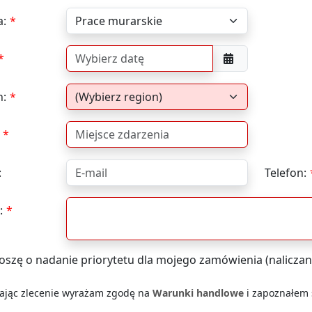
a:
n:
:
Telefon:
:
oszę o nadanie priorytetu dla mojego zamówienia (naliczan
łając zlecenie wyrażam zgodę na
Warunki handlowe
i zapoznałem s