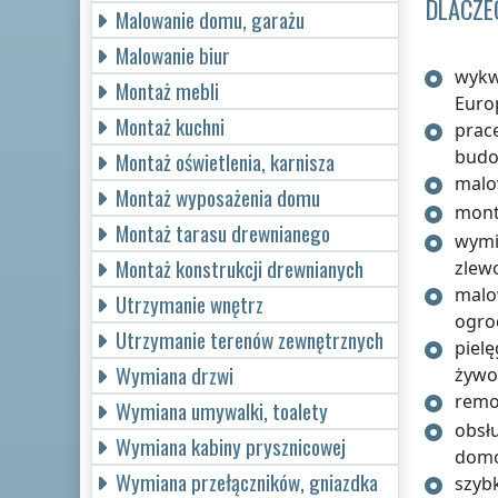
DLACZE
Malowanie domu, garażu
Malowanie biur
wykw
Montaż mebli
Euro
Montaż kuchni
prac
budo
Montaż oświetlenia, karnisza
malo
Montaż wyposażenia domu
monta
Montaż tarasu drewnianego
wymi
Montaż konstrukcji drewnianych
zlew
malo
Utrzymanie wnętrz
ogro
Utrzymanie terenów zewnętrznych
pielę
Wymiana drzwi
żywo
remo
Wymiana umywalki, toalety
obsł
Wymiana kabiny prysznicowej
domo
Wymiana przełączników, gniazdka
szybk