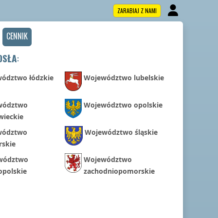
ZARABIAJ Z NAMI
CENNIK
OSŁA
:
ództwo łódzkie
Województwo lubelskie
wództwo
Województwo opolskie
ieckie
wództwo
Województwo śląskie
skie
wództwo
Województwo
opolskie
zachodniopomorskie