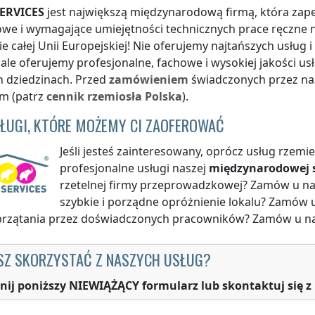
ERVICES
jest największą międzynarodową firmą, która zapew
e i wymagające umiejętności technicznych prace ręczne n
ie całej Unii Europejskiej! Nie oferujemy najtańszych usług 
, ale oferujemy profesjonalne, fachowe i wysokiej jakości 
h dziedzinach. Przed
zamówieniem
świadczonych przez nas
em (patrz
cennik
rzemiosła
Polska
).
SŁUGI, KTÓRE MOŻEMY CI ZAOFEROWAĆ
Jeśli jesteś zainteresowany, oprócz usług rzem
profesjonalne usługi naszej
międzynarodowej s
rzetelnej firmy przeprowadzkowej? Zamów u n
szybkie i porządne opróżnienie lokalu? Zamów 
sprzątania przez doświadczonych pracowników? Zamów u n
SZ SKORZYSTAĆ Z NASZYCH USŁUG?
nij poniższy NIEWIĄŻĄCY formularz lub skontaktuj się z