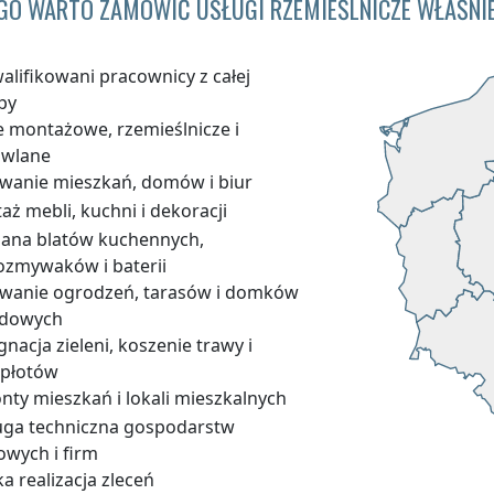
GO WARTO ZAMÓWIĆ USŁUGI RZEMIEŚLNICZE WŁAŚNIE
alifikowani pracownicy z całej
py
e montażowe, rzemieślnicze i
wlane
wanie mieszkań, domów i biur
ż mebli, kuchni i dekoracji
ana blatów kuchennych,
ozmywaków i baterii
wanie ogrodzeń, tarasów i domków
dowych
gnacja zieleni, koszenie trawy i
płotów
nty mieszkań i lokali mieszkalnych
uga techniczna gospodarstw
wych i firm
a realizacja zleceń