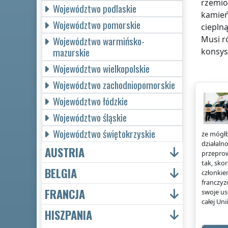
rzemio
Województwo podlaskie
kamień
Województwo pomorskie
cieplną
Musi r
Województwo warmińsko-
mazurskie
konsyst
Województwo wielkopolskie
Województwo zachodniopomorskie
Województwo łódzkie
Województwo śląskie
Województwo świętokrzyskie
że mógłb
działaln
AUSTRIA
przeprow
tak, sko
BELGIA
członkie
franczy
FRANCJA
swoje us
całej Uni
HISZPANIA