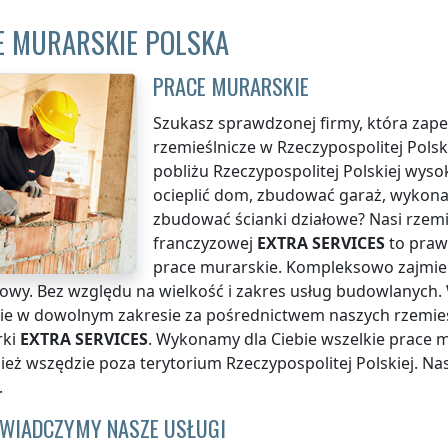
E MURARSKIE POLSKA
PRACE MURARSKIE
Szukasz sprawdzonej firmy, która zapew
rzemieślnicze
w Rzeczypospolitej Polsk
pobliżu
Rzeczypospolitej Polskiej
wysok
ocieplić dom, zbudować garaż, wykonać
zbudować ścianki działowe? Nasi rzemi
franczyzowej
EXTRA SERVICES
to prawd
prace murarskie. Kompleksowo zajmiemy
owy. Bez względu na wielkość i zakres usług budowlanych.
ie w dowolnym zakresie za pośrednictwem naszych rzemieś
rki
EXTRA SERVICES
. Wykonamy dla Ciebie wszelkie prace m
nież wszędzie
poza terytorium Rzeczypospolitej Polskiej
. Na
.
ŚWIADCZYMY NASZE USŁUGI