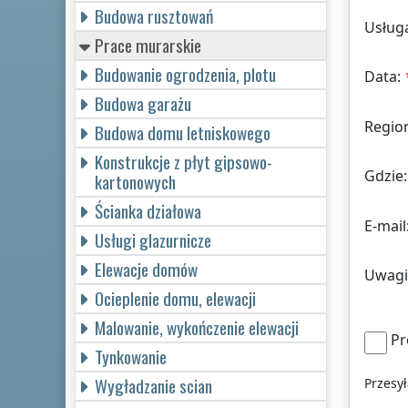
Budowa rusztowań
Usług
Prace murarskie
Budowanie ogrodzenia, plotu
Data:
Budowa garażu
Regio
Budowa domu letniskowego
Konstrukcje z płyt gipsowo-
Gdzie:
kartonowych
Ścianka działowa
E-mail
Usługi glazurnicze
Elewacje domów
Uwagi
Ocieplenie domu, elewacji
Malowanie, wykończenie elewacji
Pr
Tynkowanie
Wygładzanie scian
Przesy