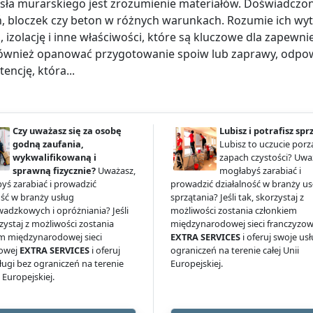
sła murarskiego jest zrozumienie materiałów. Doświadczony
, bloczek czy beton w różnych warunkach. Rozumie ich wy
, izolację i inne właściwości, które są kluczowe dla zapewnie
ównież opanować przygotowanie spoiw lub zaprawy, odpow
encję, która...
Czy uważasz się za osobę
Lubisz i potrafisz spr
godną zaufania,
Lubisz to uczucie porz
wykwalifikowaną i
zapach czystości? Uwa
sprawną fizycznie?
Uważasz,
mogłabyś zarabiać i
yś zarabiać i prowadzić
prowadzić działalność w branży us
ość w branży usług
sprzątania? Jeśli tak, skorzystaj z
adzkowych i opróżniania? Jeśli
możliwości zostania członkiem
rzystaj z możliwości zostania
międzynarodowej sieci franczyzow
m międzynarodowej sieci
EXTRA SERVICES
i oferuj swoje us
zowej
EXTRA SERVICES
i oferuj
ograniczeń na terenie całej Unii
ługi bez ograniczeń na terenie
Europejskiej.
i Europejskiej.