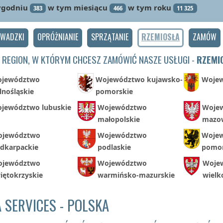
ygodniu
w tym miesiącu
w tym roku
383
466
11 325
OWADZKI
OPRÓŻNIANIE
SPRZĄTANIE
RZEMIOSŁA
ZAMÓW
 REGION, W KTÓRYM CHCESZ ZAMÓWIĆ NASZE USŁUGI -
RZEMI
jewództwo
Województwo kujawsko-
Wojew
lnośląskie
pomorskie
jewództwo lubuskie
Województwo
Woje
małopolskie
mazow
jewództwo
Województwo
Woje
dkarpackie
podlaskie
pomor
jewództwo
Województwo
Woje
iętokrzyskie
warmińsko-mazurskie
wielk
 SERVICES - POLSKA