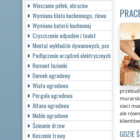
Wieszanie półek, obrazów
PRAC
Wymiana blatu kuchennego, zlewu
Wymiana baterii kuchennej
Czyszczenie odpadów i toalet
Montaż wykładzin dywanowych, pcv
Podłączenie urządzeń elektrycznych
Remont łazienki
Domek ogrodowy
Wiata ogrodowa
przebud
Pergola ogrodowa
murarsk
Altana ogrodowa
sieci ma
ale rów
Meble ogrodowe
klientów
Ścinanie drzew
GDZIE 
Koszenie trawy