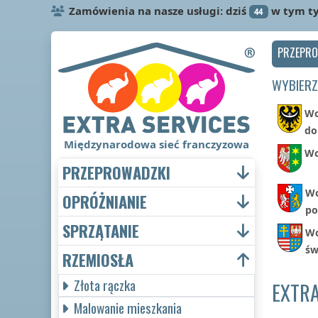
Zamówienia na nasze usługi: dziś
w tym t
44
PRZEPR
WYBIERZ
Wo
do
Międzynarodowa sieć franczyzowa
Wo
PRZEPROWADZKI
Wo
OPRÓŻNIANIE
po
SPRZĄTANIE
Wo
św
RZEMIOSŁA
Złota rączka
EXTRA
Malowanie mieszkania