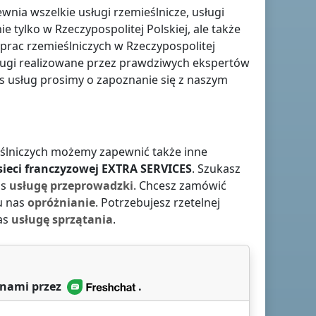
nia wszelkie usługi rzemieślnicze, usługi
ie tylko
w Rzeczypospolitej Polskiej
, ale także
i prac rzemieślniczych
w Rzeczypospolitej
usługi realizowane przez prawdziwych ekspertów
 usług prosimy o zapoznanie się z naszym
ieślniczych możemy zapewnić także inne
ieci franczyzowej
EXTRA SERVICES
. Szukasz
as
usługę przeprowadzki
. Chcesz zamówić
u nas
opróżnianie
. Potrzebujesz rzetelnej
as
usługę sprzątania
.
 nami przez
.