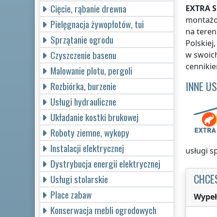
Cięcie, rąbanie drewna
EXTRA S
montażow
Pielęgnacja żywopłotów, tui
na teren
Sprzątanie ogrodu
Polskiej
Czyszczenie basenu
w swoic
cenniki
Malowanie plotu, pergoli
INNE U
Rozbiórka, burzenie
Usługi hydrauliczne
Układanie kostki brukowej
Roboty ziemne, wykopy
Instalacji elektrycznej
usługi 
Dystrybucja energii elektrycznej
CHCE
Usługi stolarskie
Place zabaw
Wypeł
Konserwacja mebli ogrodowych