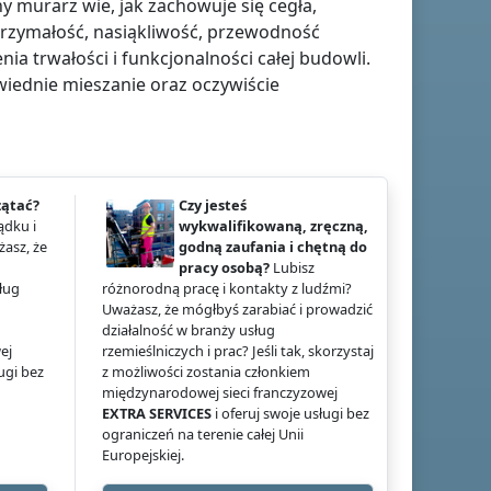
 murarz wie, jak zachowuje się cegła,
trzymałość, nasiąkliwość, przewodność
nia trwałości i funkcjonalności całej budowli.
iednie mieszanie oraz oczywiście
zątać?
Czy jesteś
ądku i
wykwalifikowaną, zręczną,
żasz, że
godną zaufania i chętną do
pracy osobą?
Lubisz
ług
różnorodną pracę i kontakty z ludźmi?
Uważasz, że mógłbyś zarabiać i prowadzić
działalność w branży usług
ej
rzemieślniczych i prac? Jeśli tak, skorzystaj
ługi bez
z możliwości zostania członkiem
międzynarodowej sieci franczyzowej
EXTRA SERVICES
i oferuj swoje usługi bez
ograniczeń na terenie całej Unii
Europejskiej.