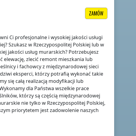
ZAMÓW
ni Ci profesjonalne i wysokiej jakości usługi
iej
? Szukasz
w Rzeczypospolitej Polskiej
lub w
iej jakości usług murarskich? Potrzebujesz
 elewację, zlecić remont mieszkania lub
eślnicy i fachowcy z międzynarodowej sieci
ziwi eksperci, którzy potrafią wykonać takie
 się całą realizacją modyfikacji lub
 Wykonamy dla Państwa wszelkie prace
lników, którzy są częścią międzynarodowej
urarskie nie tylko
w Rzeczypospolitej Polskiej
,
szym priorytetem jest zadowolenie naszych