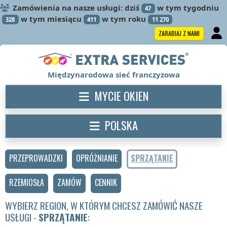
Zamówienia na nasze usługi: dziś
w tym tygodniu
47
w tym miesiącu
w tym roku
328
411
11 270
ZARABIAJ Z NAMI
Międzynarodowa sieć franczyzowa
MYCIE OKIEN
POLSKA
PRZEPROWADZKI
OPRÓŻNIANIE
SPRZĄTANIE
RZEMIOSŁA
ZAMÓW
CENNIK
WYBIERZ REGION, W KTÓRYM CHCESZ ZAMÓWIĆ NASZE
USŁUGI -
SPRZĄTANIE
: