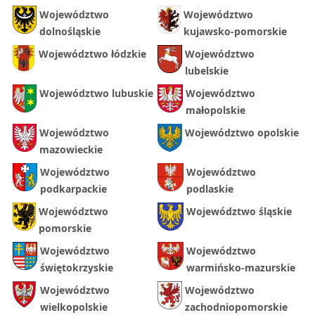
Województwo
Województwo
dolnośląskie
kujawsko-pomorskie
Województwo łódzkie
Województwo
lubelskie
Województwo lubuskie
Województwo
małopolskie
Województwo
Województwo opolskie
mazowieckie
Województwo
Województwo
podkarpackie
podlaskie
Województwo
Województwo śląskie
pomorskie
Województwo
Województwo
świętokrzyskie
warmińsko-mazurskie
Województwo
Województwo
wielkopolskie
zachodniopomorskie