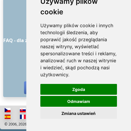
LINKI
Używamy plików
cookie
O nas
Jak to wszystko się zaczęło
Używamy plików cookie i innych
Cennik
technologii śledzenia, aby
Ogólne warunki handlowe
poprawić jakość przeglądania
FAQ - dla zamawiających
FAQ - dla dostawców usług
naszej witryny, wyświetlać
Reklama i marketing
spersonalizowane treści i reklamy,
Blog
analizować ruch w naszej witrynie
Kontakt
i wiedzieć, skąd pochodzą nasi
MEDIA SPOŁECZNOŚCIOWE
użytkownicy.
Zgoda
Odmawiam
Zmiana ustawień
© 2006, 2026 RISS COMPANY, s.r.o. Wszelkie prawa zastrzeżone
Cookies