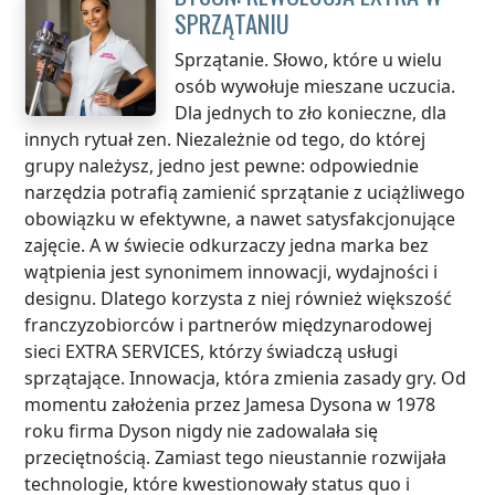
SPRZĄTANIU
Sprzątanie. Słowo, które u wielu
osób wywołuje mieszane uczucia.
Dla jednych to zło konieczne, dla
innych rytuał zen. Niezależnie od tego, do której
grupy należysz, jedno jest pewne: odpowiednie
narzędzia potrafią zamienić sprzątanie z uciążliwego
obowiązku w efektywne, a nawet satysfakcjonujące
zajęcie. A w świecie odkurzaczy jedna marka bez
wątpienia jest synonimem innowacji, wydajności i
designu. Dlatego korzysta z niej również większość
franczyzobiorców i partnerów międzynarodowej
sieci EXTRA SERVICES, którzy świadczą usługi
sprzątające. Innowacja, która zmienia zasady gry. Od
momentu założenia przez Jamesa Dysona w 1978
roku firma Dyson nigdy nie zadowalała się
przeciętnością. Zamiast tego nieustannie rozwijała
technologie, które kwestionowały status quo i