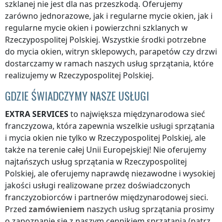
szklanej nie jest dla nas przeszkodą. Oferujemy
zarówno jednorazowe, jak i regularne mycie okien, jak i
regularne mycie okien i powierzchni szklanych
w
Rzeczypospolitej Polskiej
. Wszystkie środki potrzebne
do mycia okien, witryn sklepowych, parapetów czy drzwi
dostarczamy w ramach naszych usług sprzątania, które
realizujemy
w Rzeczypospolitej Polskiej
.
GDZIE ŚWIADCZYMY NASZE USŁUGI
EXTRA SERVICES
to największa międzynarodowa sieć
franczyzowa, która zapewnia wszelkie usługi sprzątania
i mycia okien nie tylko
w Rzeczypospolitej Polskiej
, ale
także na terenie całej Unii Europejskiej! Nie oferujemy
najtańszych usług sprzątania
w Rzeczypospolitej
Polskiej
, ale oferujemy naprawdę niezawodne i wysokiej
jakości usługi realizowane przez doświadczonych
franczyzobiorców i partnerów międzynarodowej sieci.
Przed
zamówieniem
naszych usług sprzątania prosimy
o zapoznanie się z naszym cennikiem sprzątania (patrz