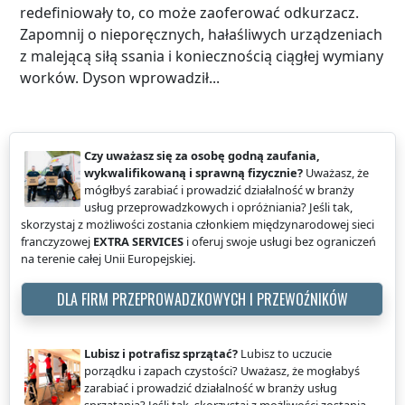
redefiniowały to, co może zaoferować odkurzacz.
Zapomnij o nieporęcznych, hałaśliwych urządzeniach
z malejącą siłą ssania i koniecznością ciągłej wymiany
worków. Dyson wprowadził...
Czy uważasz się za osobę godną zaufania,
wykwalifikowaną i sprawną fizycznie?
Uważasz, że
mógłbyś zarabiać i prowadzić działalność w branży
usług przeprowadzkowych i opróżniania? Jeśli tak,
skorzystaj z możliwości zostania członkiem międzynarodowej sieci
franczyzowej
EXTRA SERVICES
i oferuj swoje usługi bez ograniczeń
na terenie całej Unii Europejskiej.
DLA FIRM PRZEPROWADZKOWYCH I PRZEWOŹNIKÓW
Lubisz i potrafisz sprzątać?
Lubisz to uczucie
porządku i zapach czystości? Uważasz, że mogłabyś
zarabiać i prowadzić działalność w branży usług
sprzątania? Jeśli tak, skorzystaj z możliwości zostania