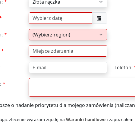
a:
n:
:
Telefon:
:
oszę o nadanie priorytetu dla mojego zamówienia (naliczan
łając zlecenie wyrażam zgodę na
Warunki handlowe
i zapoznałem s