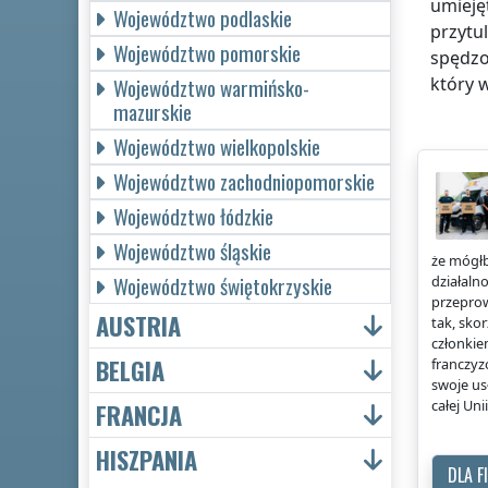
umieję
Województwo podlaskie
przytu
Województwo pomorskie
spędzo
który 
Województwo warmińsko-
mazurskie
Województwo wielkopolskie
Województwo zachodniopomorskie
Województwo łódzkie
Województwo śląskie
że mógłb
Województwo świętokrzyskie
działaln
przeprow
AUSTRIA
tak, sko
członkie
BELGIA
franczy
swoje us
całej Uni
FRANCJA
HISZPANIA
DLA 