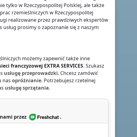
ie tylko
w Rzeczypospolitej Polskiej
, ale także
i prac rzemieślniczych
w Rzeczypospolitej
usługi realizowane przez prawdziwych ekspertów
 usług prosimy o zapoznanie się z naszym
ieślniczych możemy zapewnić także inne
ieci franczyzowej
EXTRA SERVICES
. Szukasz
as
usługę przeprowadzki
. Chcesz zamówić
u nas
opróżnianie
. Potrzebujesz rzetelnej
as
usługę sprzątania
.
 nami przez
.