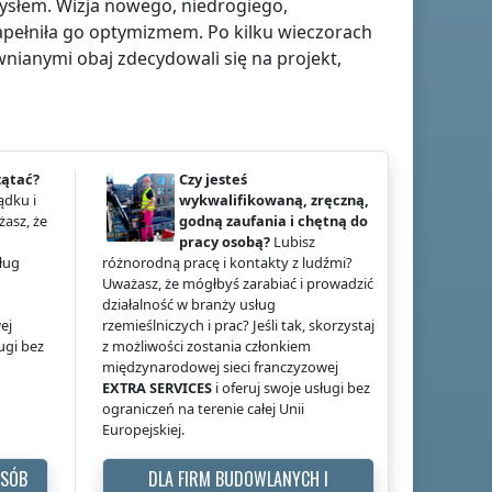
ysłem. Wizja nowego, niedrogiego,
pełniła go optymizmem. Po kilku wieczorach
nianymi obaj zdecydowali się na projekt,
zątać?
Czy jesteś
ądku i
wykwalifikowaną, zręczną,
żasz, że
godną zaufania i chętną do
pracy osobą?
Lubisz
ług
różnorodną pracę i kontakty z ludźmi?
Uważasz, że mógłbyś zarabiać i prowadzić
działalność w branży usług
ej
rzemieślniczych i prac? Jeśli tak, skorzystaj
ługi bez
z możliwości zostania członkiem
międzynarodowej sieci franczyzowej
EXTRA SERVICES
i oferuj swoje usługi bez
ograniczeń na terenie całej Unii
Europejskiej.
OSÓB
DLA FIRM BUDOWLANYCH I