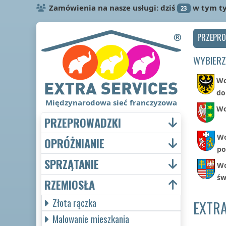
Zamówienia na nasze usługi: dziś
w tym t
23
PRZEPR
WYBIERZ
Wo
do
Międzynarodowa sieć franczyzowa
Wo
PRZEPROWADZKI
Wo
OPRÓŻNIANIE
po
SPRZĄTANIE
Wo
św
RZEMIOSŁA
Złota rączka
EXTRA
Malowanie mieszkania