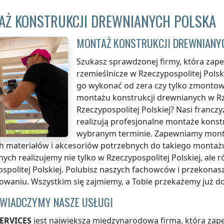
AŻ KONSTRUKCJI DREWNIANYCH POLSKA
MONTAŻ KONSTRUKCJI DREWNIANY
Szukasz sprawdzonej firmy, która zapew
rzemieślnicze
w Rzeczypospolitej Polsk
go wykonać od zera czy tylko zmonto
montażu konstrukcji drewnianych
w Rz
Rzeczypospolitej Polskiej
? Nasi franczy
realizują profesjonalne montaże konst
wybranym terminie. Zapewniamy monta
h materiałów i akcesoriów potrzebnych do takiego montażu
ych realizujemy nie tylko
w Rzeczypospolitej Polskiej
, ale
spolitej Polskiej
. Polubisz naszych fachowców i przekonasz 
waniu. Wszystkim się zajmiemy, a Tobie przekażemy już d
ŚWIADCZYMY NASZE USŁUGI
ERVICES
jest największą międzynarodową firmą, która zapew