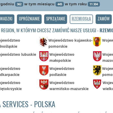
ygodniu
w tym miesiącu
w tym roku
362
445
11 304
OWADZKI
OPRÓŻNIANIE
SPRZĄTANIE
RZEMIOSŁA
ZAMÓW
 REGION, W KTÓRYM CHCESZ ZAMÓWIĆ NASZE USŁUGI -
RZEMI
jewództwo
Województwo kujawsko-
Wojew
lnośląskie
pomorskie
jewództwo lubuskie
Województwo
Woje
małopolskie
mazow
jewództwo
Województwo
Woje
dkarpackie
podlaskie
pomor
jewództwo
Województwo
Woje
iętokrzyskie
warmińsko-mazurskie
wielk
 SERVICES - POLSKA