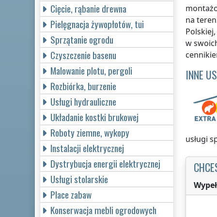
Cięcie, rąbanie drewna
montażow
na teren
Pielęgnacja żywopłotów, tui
Polskiej
Sprzątanie ogrodu
w swoic
Czyszczenie basenu
cenniki
Malowanie plotu, pergoli
INNE U
Rozbiórka, burzenie
Usługi hydrauliczne
Układanie kostki brukowej
Roboty ziemne, wykopy
usługi 
Instalacji elektrycznej
Dystrybucja energii elektrycznej
CHCE
Usługi stolarskie
Wypeł
Place zabaw
Konserwacja mebli ogrodowych