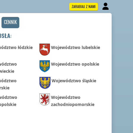
ZARABIAJ Z NAMI
CENNIK
OSŁA
:
ództwo łódzkie
Województwo lubelskie
wództwo
Województwo opolskie
ieckie
wództwo
Województwo śląskie
skie
wództwo
Województwo
opolskie
zachodniopomorskie