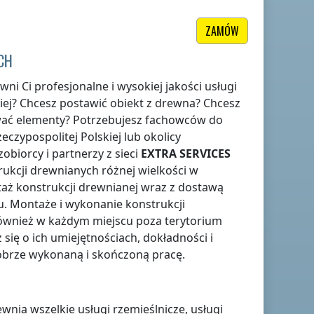
ZAMÓW
CH
ni Ci profesjonalne i wysokiej jakości usługi
iej
? Chcesz postawić obiekt z drewna? Chcesz
wać elementy? Potrzebujesz fachowców do
eczypospolitej Polskiej
lub okolicy
zobiorcy i partnerzy z sieci
EXTRA SERVICES
rukcji drewnianych różnej wielkości w
ż konstrukcji drewnianej wraz z dostawą
. Montaże i wykonanie konstrukcji
 również w każdym miejscu
poza terytorium
się o ich umiejętnościach, dokładności i
obrze wykonaną i skończoną pracę.
nia wszelkie usługi rzemieślnicze, usługi