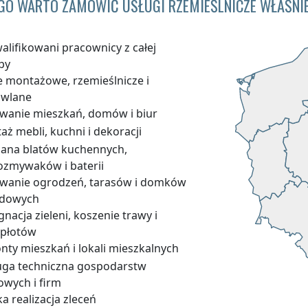
GO WARTO ZAMÓWIĆ USŁUGI RZEMIEŚLNICZE WŁAŚNIE
alifikowani pracownicy z całej
py
e montażowe, rzemieślnicze i
wlane
wanie mieszkań, domów i biur
ż mebli, kuchni i dekoracji
ana blatów kuchennych,
ozmywaków i baterii
wanie ogrodzeń, tarasów i domków
dowych
gnacja zieleni, koszenie trawy i
płotów
nty mieszkań i lokali mieszkalnych
uga techniczna gospodarstw
wych i firm
a realizacja zleceń