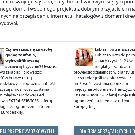
tności swojego sąsiada, natychmiast zachwycił się tym pom
lnego domu i wspólnego projektu z dobrym przyjacielem na
nych na przeglądaniu internetu i katalogów z domami drew
wydawał...
Czy uważasz się za osobę
Lubisz i potrafisz spr
godną zaufania,
Lubisz to uczucie porz
wykwalifikowaną i
zapach czystości? Uwa
sprawną fizycznie?
Uważasz,
mogłabyś zarabiać i
yś zarabiać i prowadzić
prowadzić działalność w branży us
ość w branży usług
sprzątania? Jeśli tak, skorzystaj z
adzkowych i opróżniania? Jeśli
możliwości zostania członkiem
rzystaj z możliwości zostania
międzynarodowej sieci franczyzow
m międzynarodowej sieci
EXTRA SERVICES
i oferuj swoje us
zowej
EXTRA SERVICES
i oferuj
ograniczeń na terenie całej Unii
ługi bez ograniczeń na terenie
Europejskiej.
i Europejskiej.
FIRM PRZEPROWADZKOWYCH I
DLA FIRM SPRZĄTAJĄCYCH I 