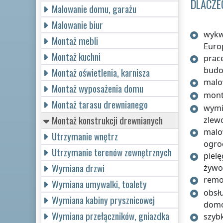
DLACZE
Malowanie domu, garażu
Malowanie biur
wykw
Montaż mebli
Euro
Montaż kuchni
prac
budo
Montaż oświetlenia, karnisza
malo
Montaż wyposażenia domu
monta
Montaż tarasu drewnianego
wymi
Montaż konstrukcji drewnianych
zlew
malo
Utrzymanie wnętrz
ogro
Utrzymanie terenów zewnętrznych
pielę
Wymiana drzwi
żywo
remo
Wymiana umywalki, toalety
obsł
Wymiana kabiny prysznicowej
domo
Wymiana przełączników, gniazdka
szybk