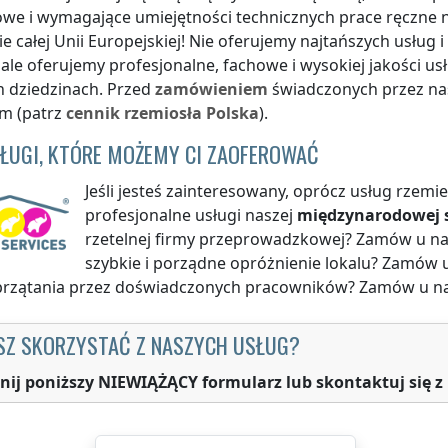
e i wymagające umiejętności technicznych prace ręczne n
ie całej Unii Europejskiej! Nie oferujemy najtańszych usług 
, ale oferujemy profesjonalne, fachowe i wysokiej jakości 
h dziedzinach. Przed
zamówieniem
świadczonych przez nas
em (patrz
cennik
rzemiosła
Polska
).
SŁUGI, KTÓRE MOŻEMY CI ZAOFEROWAĆ
Jeśli jesteś zainteresowany, oprócz usług rzem
profesjonalne usługi naszej
międzynarodowej s
rzetelnej firmy przeprowadzkowej? Zamów u n
szybkie i porządne opróżnienie lokalu? Zamów 
sprzątania przez doświadczonych pracowników? Zamów u n
SZ SKORZYSTAĆ Z NASZYCH USŁUG?
nij poniższy NIEWIĄŻĄCY formularz lub skontaktuj się z