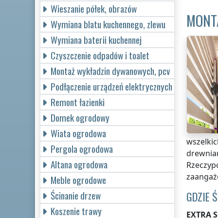
Wieszanie półek, obrazów
MONT
Wymiana blatu kuchennego, zlewu
Wymiana baterii kuchennej
Czyszczenie odpadów i toalet
Montaż wykładzin dywanowych, pcv
Podłączenie urządzeń elektrycznych
Remont łazienki
Domek ogrodowy
Wiata ogrodowa
wszelkic
Pergola ogrodowa
drewnian
Altana ogrodowa
Rzeczypo
zaangażo
Meble ogrodowe
GDZIE 
Ścinanie drzew
Koszenie trawy
EXTRA S