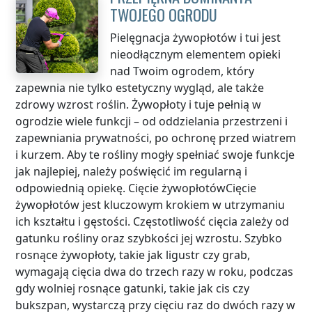
TWOJEGO OGRODU
Pielęgnacja żywopłotów i tui jest
nieodłącznym elementem opieki
nad Twoim ogrodem, który
zapewnia nie tylko estetyczny wygląd, ale także
zdrowy wzrost roślin. Żywopłoty i tuje pełnią w
ogrodzie wiele funkcji – od oddzielania przestrzeni i
zapewniania prywatności, po ochronę przed wiatrem
i kurzem. Aby te rośliny mogły spełniać swoje funkcje
jak najlepiej, należy poświęcić im regularną i
odpowiednią opiekę. Cięcie żywopłotówCięcie
żywopłotów jest kluczowym krokiem w utrzymaniu
ich kształtu i gęstości. Częstotliwość cięcia zależy od
gatunku rośliny oraz szybkości jej wzrostu. Szybko
rosnące żywopłoty, takie jak ligustr czy grab,
wymagają cięcia dwa do trzech razy w roku, podczas
gdy wolniej rosnące gatunki, takie jak cis czy
bukszpan, wystarczą przy cięciu raz do dwóch razy w