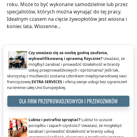
roku. Może to być wykonane samodzielnie lub przez
specjalistów, których można wynająć do tej pracy.
Idealnym czasem na cięcie żywopłotów jest wiosna i
koniec lata. Wiosenne...
Czy uważasz się za osobę godną zaufania,
wykwalifikowaną i sprawną fizycznie?
Uważasz, że
mógłbyś zarabiać i prowadzić działalność w branży
usług przeprowadzkowych i opróżniania? Jeśli tak,
skorzystaj z możliwości zostania członkiem międzynarodowej sieci
franczyzowej
EXTRA SERVICES
i oferuj swoje usługi bez ograniczeń
na terenie całej Unii Europejskiej.
DLA FIRM PRZEPROWADZKOWYCH I PRZEWOŹNIKÓW
Lubisz i potrafisz sprzątać?
Lubisz to uczucie
porządku i zapach czystości? Uważasz, że mogłabyś
zarabiać i prowadzić działalność w branży usług
sprzątania? Jeśli tak, skorzystaj z możliwości zostania