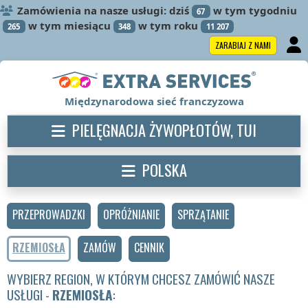
Zamówienia na nasze usługi: dziś
w tym tygodniu
67
w tym miesiącu
w tym roku
265
348
11 207
ZARABIAJ Z NAMI
Międzynarodowa sieć franczyzowa
PIELĘGNACJA ŻYWOPŁOTÓW, TUI
POLSKA
PRZEPROWADZKI
OPRÓŻNIANIE
SPRZĄTANIE
RZEMIOSŁA
ZAMÓW
CENNIK
WYBIERZ REGION, W KTÓRYM CHCESZ ZAMÓWIĆ NASZE
USŁUGI -
RZEMIOSŁA
: