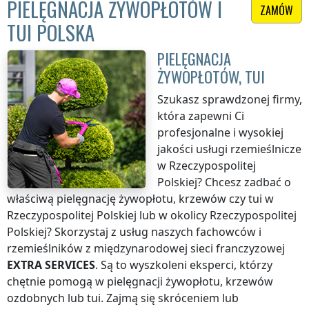
PIELĘGNACJA ŻYWOPŁOTÓW I
ZAMÓW
TUI POLSKA
PIELĘGNACJA
ŻYWOPŁOTÓW, TUI
Szukasz sprawdzonej firmy,
która zapewni Ci
profesjonalne i wysokiej
jakości usługi rzemieślnicze
w Rzeczypospolitej
Polskiej
? Chcesz zadbać o
właściwą pielęgnację żywopłotu, krzewów czy tui
w
Rzeczypospolitej Polskiej
lub w okolicy
Rzeczypospolitej
Polskiej
? Skorzystaj z usług naszych fachowców i
rzemieślników z międzynarodowej sieci franczyzowej
EXTRA SERVICES
. Są to wyszkoleni eksperci, którzy
chętnie pomogą w pielęgnacji żywopłotu, krzewów
ozdobnych lub tui. Zajmą się skróceniem lub