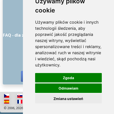
LINKI
Używamy plików
cookie
O nas
Jak to wszystko się zaczęło
Używamy plików cookie i innych
Cennik
technologii śledzenia, aby
Ogólne warunki handlowe
poprawić jakość przeglądania
FAQ - dla zamawiających
FAQ - dla dostawców usług
naszej witryny, wyświetlać
Reklama i marketing
spersonalizowane treści i reklamy,
Blog
analizować ruch w naszej witrynie
Kontakt
i wiedzieć, skąd pochodzą nasi
MEDIA SPOŁECZNOŚCIOWE
użytkownicy.
Zgoda
Odmawiam
Zmiana ustawień
© 2006, 2026 RISS COMPANY, s.r.o. Wszelkie prawa zastrzeżone
Cookies