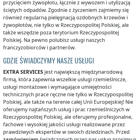
przycięciem żywopłotu, łącznie z wywozem i utylizacją
ściętych odpadów. Zgodnie z życzeniem zajmiemy się
również regularną pielęgnacją ozdobnych krzewów i
żywopłotów, nie tylko
w Rzeczypospolitej Polskiej
, ale
także wszędzie
poza terytorium Rzeczypospolitej
Polskiej
. Na pewno polubisz usługi naszych
franczyzobiorców i partnerów.
GDZIE ŚWIADCZYMY NASZE USŁUGI
EXTRA SERVICES
jest największą międzynarodową
firmą, która zapewnia wszelkie usługi rzemieślnicze,
usługi montażowe i wymagające umiejętności
technicznych prace ręczne nie tylko
w Rzeczypospolitej
Polskiej
, ale także na terenie całej Unii Europejskiej! Nie
oferujemy najtańszych usług i prac rzemieślniczych
w
Rzeczypospolitej Polskiej
, ale oferujemy profesjonalne,
fachowe i wysokiej jakości usługi realizowane przez
prawdziwych ekspertów w swoich dziedzinach. Przed
zamówieniem
świadczonych przez nas usług prosimy o