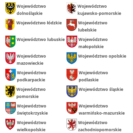
Województwo
Województwo
dolnośląskie
kujawsko-pomorskie
Województwo łódzkie
Województwo
lubelskie
Województwo lubuskie
Województwo
małopolskie
Województwo
Województwo opolskie
mazowieckie
Województwo
Województwo
podkarpackie
podlaskie
Województwo
Województwo śląskie
pomorskie
Województwo
Województwo
świętokrzyskie
warmińsko-mazurskie
Województwo
Województwo
wielkopolskie
zachodniopomorskie