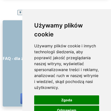
EXTRA SERVICES
Polska
Opróżnianie przed remontem
LINKI
Używamy plików
cookie
O nas
Jak to wszystko się zaczęło
Używamy plików cookie i innych
Cennik
technologii śledzenia, aby
Ogólne warunki handlowe
poprawić jakość przeglądania
FAQ - dla zamawiających
FAQ - dla dostawców usług
naszej witryny, wyświetlać
Reklama i marketing
spersonalizowane treści i reklamy,
Blog
analizować ruch w naszej witrynie
Kontakt
i wiedzieć, skąd pochodzą nasi
MEDIA SPOŁECZNOŚCIOWE
użytkownicy.
Zgoda
Odmawiam