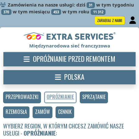
Zamówienia na nasze usługi: dziś
w tym tygodniu
31
w tym miesiącu
w tym roku
370
453
11 312
ZARABIAJ Z NAMI
Międzynarodowa sieć franczyzowa
OPRÓŻNIANIE PRZED REMONTEM
POLSKA
PRZEPROWADZKI
OPRÓŻNIANIE
SPRZĄTANIE
RZEMIOSŁA
ZAMÓW
CENNIK
WYBIERZ REGION, W KTÓRYM CHCESZ ZAMÓWIĆ NASZE
USŁUGI -
OPRÓŻNIANIE
: