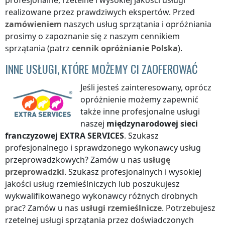
profesjonalne, rzetelne i wysokiej jakości usługi
realizowane przez prawdziwych ekspertów. Przed
zamówieniem
naszych usług sprzątania i opróżniania
prosimy o zapoznanie się z naszym cennikiem
sprzątania (patrz
cennik
opróżnianie
Polska
).
INNE USŁUGI, KTÓRE MOŻEMY CI ZAOFEROWAĆ
Jeśli jesteś zainteresowany, oprócz
opróżnienie możemy zapewnić
także inne profesjonalne usługi
naszej
międzynarodowej sieci
franczyzowej
EXTRA SERVICES
. Szukasz
profesjonalnego i sprawdzonego wykonawcy usług
przeprowadzkowych? Zamów u nas
usługę
przeprowadzki
. Szukasz profesjonalnych i wysokiej
jakości usług rzemieślniczych lub poszukujesz
wykwalifikowanego wykonawcy różnych drobnych
prac? Zamów u nas
usługi rzemieślnicze
. Potrzebujesz
rzetelnej usługi sprzątania przez doświadczonych