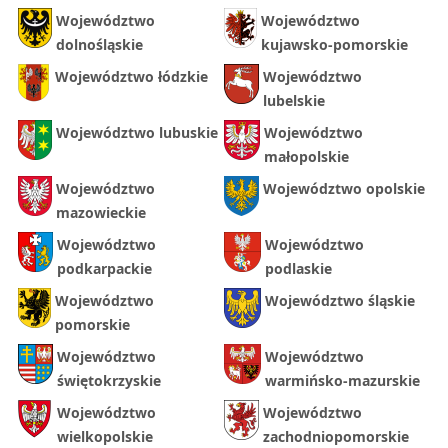
Województwo
Województwo
dolnośląskie
kujawsko-pomorskie
Województwo łódzkie
Województwo
lubelskie
Województwo lubuskie
Województwo
małopolskie
Województwo
Województwo opolskie
mazowieckie
Województwo
Województwo
podkarpackie
podlaskie
Województwo
Województwo śląskie
pomorskie
Województwo
Województwo
świętokrzyskie
warmińsko-mazurskie
Województwo
Województwo
wielkopolskie
zachodniopomorskie