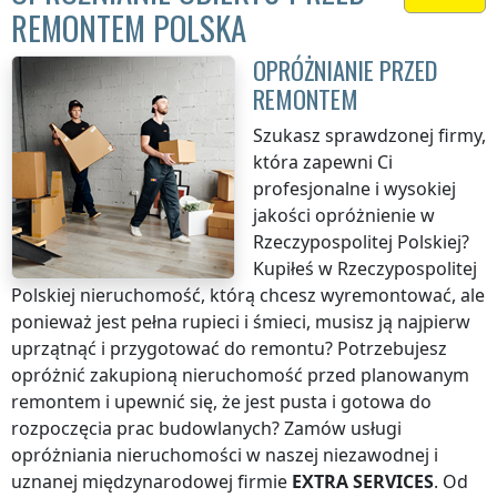
REMONTEM POLSKA
OPRÓŻNIANIE PRZED
REMONTEM
Szukasz sprawdzonej firmy,
która zapewni Ci
profesjonalne i wysokiej
jakości opróżnienie
w
Rzeczypospolitej Polskiej
?
Kupiłeś
w Rzeczypospolitej
Polskiej
nieruchomość, którą chcesz wyremontować, ale
ponieważ jest pełna rupieci i śmieci, musisz ją najpierw
uprzątnąć i przygotować do remontu? Potrzebujesz
opróżnić zakupioną nieruchomość przed planowanym
remontem i upewnić się, że jest pusta i gotowa do
rozpoczęcia prac budowlanych? Zamów usługi
opróżniania nieruchomości w naszej niezawodnej i
uznanej międzynarodowej firmie
EXTRA SERVICES
. Od