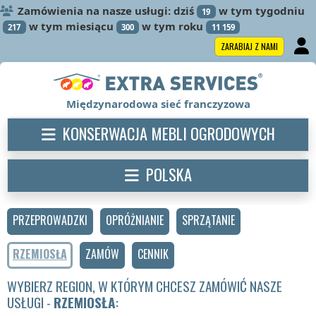
Zamówienia na nasze usługi: dziś
w tym tygodniu
19
w tym miesiącu
w tym roku
217
300
11 159
ZARABIAJ Z NAMI
Międzynarodowa sieć franczyzowa
KONSERWACJA MEBLI OGRODOWYCH
POLSKA
PRZEPROWADZKI
OPRÓŻNIANIE
SPRZĄTANIE
RZEMIOSŁA
ZAMÓW
CENNIK
WYBIERZ REGION, W KTÓRYM CHCESZ ZAMÓWIĆ NASZE
USŁUGI -
RZEMIOSŁA
: