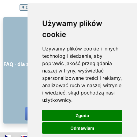
EXTRA SERVICES
Polska
Konserwacja mebli ogrodowych
LINKI
Używamy plików
cookie
O nas
Jak to wszystko się zaczęło
Używamy plików cookie i innych
Cennik
technologii śledzenia, aby
Ogólne warunki handlowe
poprawić jakość przeglądania
FAQ - dla zamawiających
FAQ - dla dostawców usług
naszej witryny, wyświetlać
Reklama i marketing
spersonalizowane treści i reklamy,
Blog
analizować ruch w naszej witrynie
Kontakt
i wiedzieć, skąd pochodzą nasi
MEDIA SPOŁECZNOŚCIOWE
użytkownicy.
Zgoda
Odmawiam