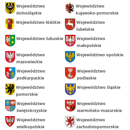
Województwo
Województwo
dolnośląskie
kujawsko-pomorskie
Województwo łódzkie
Województwo
lubelskie
Województwo lubuskie
Województwo
małopolskie
Województwo
Województwo opolskie
mazowieckie
Województwo
Województwo
podkarpackie
podlaskie
Województwo
Województwo śląskie
pomorskie
Województwo
Województwo
świętokrzyskie
warmińsko-mazurskie
Województwo
Województwo
wielkopolskie
zachodniopomorskie