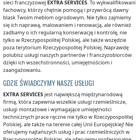
sieci franczyzowej
EXTRA SERVICES
. To wykwalifikowani
fachowcy, którzy chętnie pomogą i przywrócą dawny
blask Twoim meblom ogrodowym. Nie tylko zajmiemy
się ich naprawą, malowaniem i renowacją, ale również
zadbamy o ich regularną konserwację i kontrolę, nie
tylko
w Rzeczypospolitej Polskiej
, ale także wszędzie
poza terytorium Rzeczypospolitej Polskiej
. Naprawdę
polubisz usługi naszych partnerów i franczyzobiorców
dzięki ich wszechstronności, umiejętnościom i
zaangażowaniu.
GDZIE ŚWIADCZYMY NASZE USŁUGI
EXTRA SERVICES
jest największą międzynarodową
firmą, która zapewnia wszelkie usługi rzemieślnicze,
usługi montażowe i wymagające umiejętności
technicznych prace ręczne nie tylko
w Rzeczypospolitej
Polskiej
, ale także na terenie całej Unii Europejskiej! Nie
oferujemy najtańszych usług i prac rzemieślniczych
w
Rzeczypospolitej Polskiej
, ale oferujemy profesjonalne,